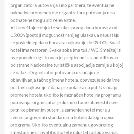
organizatora putovanja i ino partnera, te eventualne
naknadne promene koje organizatoru putovanja nisu
poznate ne mogu biti relevantne.
• U smeštajne objekte se ulazi prvog dana boravka od
15:00h (postoji mogućnost ranijeg ulaska), a napuštaju
se poslednjeg dana boravka najkasnije do 09:00h. Svaki
hotel ima restoran. Svaka soba ima tuš / WC. Smeštaj iz
ove ponude registrovan je, pregledan i standardizovan
od strane Nacionalne turističke asocijacije zemlje u kojoj
se nalazi. Organizator putovanja u slučaju ne
objavljivanja tačnog imena hotela, obavezuje se da ime
postavi najkasnije 7 dana pre polaska na put. U slučaju
promene hotela, ukoliko je naznačen hotel na programu
putovanja, organizator je dužan o tome obavestiti sve
putnike pismenim putem, a zamenjen hotel mora u
svemu odgovarati standardima hotela datog u opisu
programa. Ukoliko eventualnu zamenu ugovorenog
smeštaja ne prihvatite, možete odustati od putovanja,