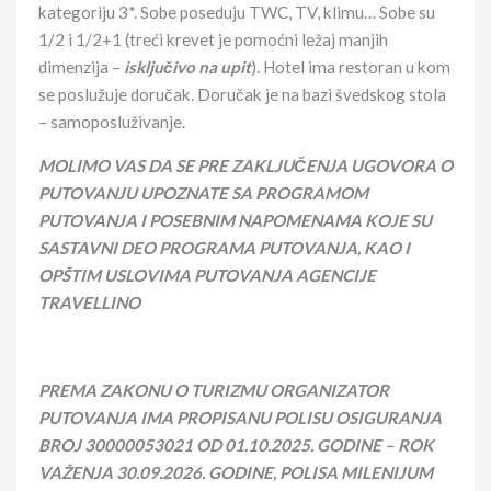
kategoriju 3*. Sobe poseduju TWC, TV, klimu… Sobe su
1/2 i 1/2+1 (treći krevet je pomoćni ležaj manjih
dimenzija –
isključivo na upit
). Hotel ima restoran u kom
se poslužuje doručak. Doručak je na bazi švedskog stola
– samoposluživanje.
MOLIMO VAS DA SE PRE ZAKLJUČENJA UGOVORA O
PUTOVANJU UPOZNATE SA PROGRAMOM
PUTOVANJA I POSEBNIM NAPOMENAMA KOJE SU
SASTAVNI DEO PROGRAMA PUTOVANJA, KAO I
OPŠTIM USLOVIMA PUTOVANJA AGENCIJE
TRAVELLINO
PREMA ZAKONU O TURIZMU ORGANIZATOR
PUTOVANJA IMA PROPISANU POLISU OSIGURANJA
BROJ
30000053021
OD 01.10.202
5
. GODINE – ROK
VAŽENJA
30
.
09
.202
6
. GODINE, POLISA MILENIJUM