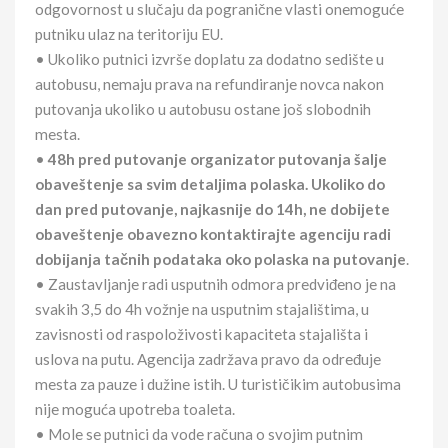
odgovornost u slučaju da pogranične vlasti onemoguće
putniku ulaz na teritoriju EU.
• Ukoliko putnici izvrše doplatu za dodatno sedište u
autobusu, nemaju prava na refundiranje novca nakon
putovanja ukoliko u autobusu ostane još slobodnih
mesta.
•
48h pred putovanje organizator putovanja šalje
obaveštenje sa svim detaljima polaska. Ukoliko do
dan pred putovanje, najkasnije do 14h, ne dobijete
obaveštenje obavezno kontaktirajte agenciju radi
dobijanja tačnih podataka oko polaska na putovanje
.
• Zaustavljanje radi usputnih odmora predviđeno je na
svakih 3,5 do 4h vožnje na usputnim stajalištima, u
zavisnosti od raspoloživosti kapaciteta stajališta i
uslova na putu. Agencija zadržava pravo da određuje
mesta za pauze i dužine istih. U turističikim autobusima
nije moguća upotreba toaleta.
• Mole se putnici da vode računa o svojim putnim