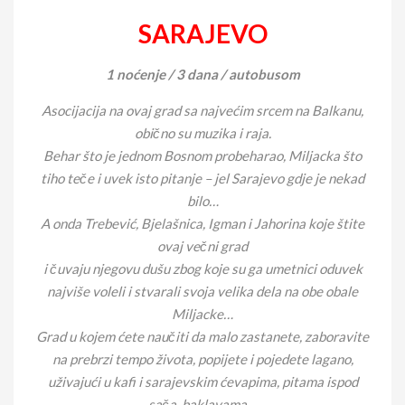
SARAJEVO
1 noćenje / 3 dana / autobusom
Asocijacija na ovaj grad sa najvećim srcem na Balkanu,
obično su muzika i raja.
Behar što je jednom Bosnom probeharao, Miljacka što
tiho teče i uvek isto pitanje – jel Sarajevo gdje je nekad
bilo…
A onda Trebević, Bjelašnica, Igman i Jahorina koje štite
ovaj večni grad
i čuvaju njegovu dušu zbog koje su ga umetnici oduvek
najviše voleli i stvarali svoja velika dela na obe obale
Miljacke…
Grad u kojem ćete naučiti da malo zastanete, zaboravite
na prebrzi tempo života, popijete i pojedete lagano,
uživajući u kafi i sarajevskim ćevapima, pitama ispod
sača, baklavama…