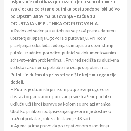
osiguranje od otkaza putovanja jer u suprotnom za
svaki otkaz od strane putnika postupaće se isključivo
po Opštim uslovima putovanja – tačka 10
ODUSTAJANJE PUTNIKA OD PUTOVANJA.
• Redosled sedenja u autobusu se pravi prema datumu
uplate tj sklapanja Ugovora o putovanju. Prilikom
pravljenja redosleda sedenja uzimaju se u obzir stariji
putnici, trudnice, porodice, putnici sa dokumentovanim
zdravstvenim problemima… Prvi red sedišta su službena
sedišta i ako nema potrebe, ne izdaju se putnicima.
Putnik je dužan da prihvati sedište koje mu agencija
dodeli
.
• Putnik je dužan da prilikom potpisivanja ugovora
dostavi organizatoru putovanja sve tražene podatke,
uključujući i broj isprave sa kojom se prelazi granica.
Ukoliko prilikom potpisivanja ugovora nije dostavio
traženi podatak, rok za dostavu je 48 sati.
• Agencija ima pravo da po sopstvenom nahođenju