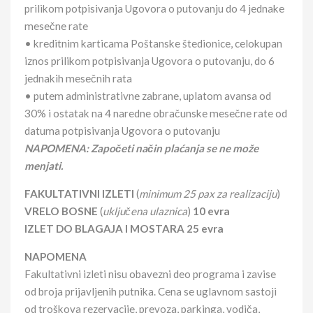
prilikom potpisivanja Ugovora o putovanju do 4 jednake
mesečne rate
• kreditnim karticama Poštanske štedionice, celokupan
iznos prilikom potpisivanja Ugovora o putovanju, do 6
jednakih mesečnih rata
• putem administrativne zabrane, uplatom avansa od
30% i ostatak na 4 naredne obračunske mesečne rate od
datuma potpisivanja Ugovora o putovanju
NAPOMENA: Započeti način plaćanja se ne može
menjati.
FAKULTATIVNI IZLETI
(
minimum 25 pax za realizaciju
)
VRELO BOSNE
(
uključena ulaznica
)
10 evra
IZLET DO BLAGAJA I MOSTARA 25 evra
NAPOMENA
Fakultativni izleti nisu obavezni deo programa i zavise
od broja prijavljenih putnika. Cena se uglavnom sastoji
od troškova rezervacije, prevoza, parkinga, vodiča,