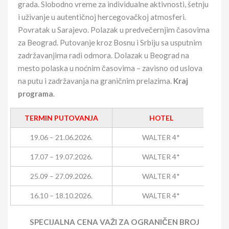
grada. Slobodno vreme za individualne aktivnosti, šetnju
i uživanje u autentičnoj hercegovačkoj atmosferi.
Povratak u Sarajevo. Polazak u predvečernjim časovima
za Beograd. Putovanje kroz Bosnu i Srbiju sa usputnim
zadržavanjima radi odmora. Dolazak u Beograd na
mesto polaska u noćnim časovima – zavisno od uslova
na putu i zadržavanja na graničnim prelazima.
Kraj
programa
.
TERMIN PUTOVANJA
HOTEL
C
19.06 – 21.06.2026.
WALTER 4*
17.07 – 19.07.2026.
WALTER 4*
25.09 – 27.09.2026.
WALTER 4*
16.10 – 18.10.2026.
WALTER 4*
SPECIJALNA CENA VAŽI ZA OGRANIČEN BROJ