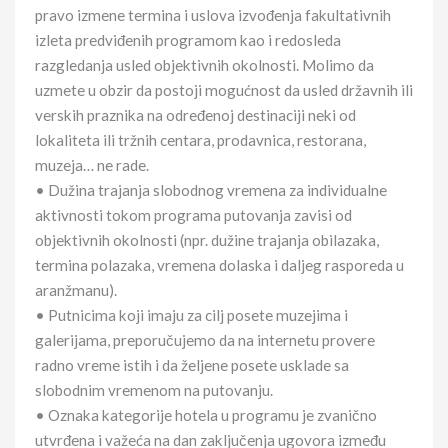
pravo izmene termina i uslova izvođenja fakultativnih
izleta predviđenih programom kao i redosleda
razgledanja usled objektivnih okolnosti. Molimo da
uzmete u obzir da postoji mogućnost da usled državnih ili
verskih praznika na određenoj destinaciji neki od
lokaliteta ili tržnih centara, prodavnica, restorana,
muzeja… ne rade.
• Dužina trajanja slobodnog vremena za individualne
aktivnosti tokom programa putovanja zavisi od
objektivnih okolnosti (npr. dužine trajanja obilazaka,
termina polazaka, vremena dolaska i daljeg rasporeda u
aranžmanu).
• Putnicima koji imaju za cilj posete muzejima i
galerijama, preporučujemo da na internetu provere
radno vreme istih i da željene posete usklade sa
slobodnim vremenom na putovanju.
• Oznaka kategorije hotela u programu je zvanično
utvrđena i važeća na dan zaključenja ugovora između