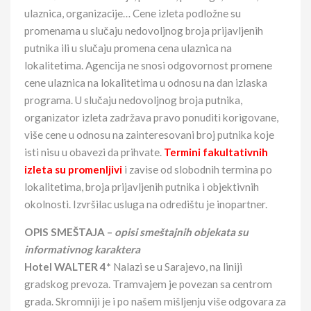
ulaznica, organizacije… Cene izleta podložne su
promenama u slučaju nedovoljnog broja prijavljenih
putnika ili u slučaju promena cena ulaznica na
lokalitetima. Agencija ne snosi odgovornost promene
cene ulaznica na lokalitetima u odnosu na dan izlaska
programa. U slučaju nedovoljnog broja putnika,
organizator izleta zadržava pravo ponuditi korigovane,
više cene u odnosu na zainteresovani broj putnika koje
isti nisu u obavezi da prihvate.
Termini fakultativnih
izleta su promenljivi
i zavise od slobodnih termina po
lokalitetima, broja prijavljenih putnika i objektivnih
okolnosti. Izvršilac usluga na odredištu je inopartner.
OPIS SMEŠTAJA –
opisi smeštajnih objekata su
informativnog karaktera
Hotel WALTER 4*
Nalazi se u Sarajevo, na liniji
gradskog prevoza. Tramvajem je povezan sa centrom
grada. Skromniji je i po našem mišljenju više odgovara za