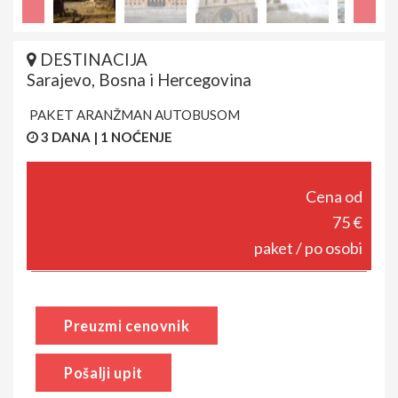
DESTINACIJA
Sarajevo, Bosna i Hercegovina
PAKET ARANŽMAN AUTOBUSOM
3 DANA | 1 NOĆENJE
Cena od
75 €
paket / po osobi
Preuzmi cenovnik
Pošalji upit