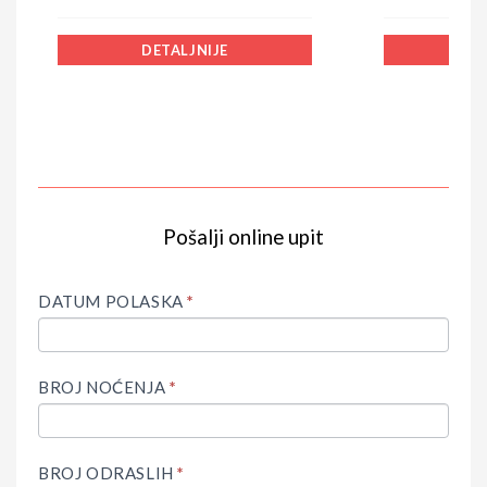
DETALJNIJE
DE
Pošalji online upit
IF
Upit
YOU
ARE
DATUM POLASKA
*
HUMAN,
LEAVE
THIS
FIELD
BROJ NOĆENJA
*
BLANK.
BROJ ODRASLIH
*