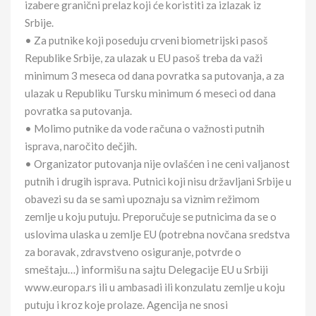
izabere granični prelaz koji će koristiti za izlazak iz
Srbije.
• Za putnike koji poseduju crveni biometrijski pasoš
Republike Srbije, za ulazak u EU pasoš treba da važi
minimum 3 meseca od dana povratka sa putovanja, a za
ulazak u Republiku Tursku minimum 6 meseci od dana
povratka sa putovanja.
• Molimo putnike da vode računa o važnosti putnih
isprava, naročito dečjih.
• Organizator putovanja nije ovlašćen i ne ceni valjanost
putnih i drugih isprava. Putnici koji nisu državljani Srbije u
obavezi su da se sami upoznaju sa viznim režimom
zemlje u koju putuju. Preporučuje se putnicima da se o
uslovima ulaska u zemlje EU (potrebna novčana sredstva
za boravak, zdravstveno osiguranje, potvrde o
smeštaju…) informišu na sajtu Delegacije EU u Srbiji
www.europa.rs ili u ambasadi ili konzulatu zemlje u koju
putuju i kroz koje prolaze. Agencija ne snosi