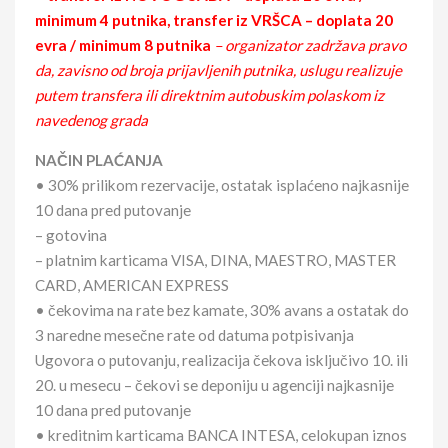
minimum 4 putnika, transfer iz VRŠCA – doplata 20
evra / minimum 8 putnika
– organizator zadržava pravo
da, zavisno od broja prijavljenih putnika, uslugu realizuje
putem transfera ili direktnim autobuskim polaskom iz
navedenog grada
NAČIN PLAĆANJA
• 30% prilikom rezervacije, ostatak isplaćeno najkasnije
10 dana pred putovanje
– gotovina
– platnim karticama VISA, DINA, MAESTRO, MASTER
CARD, AMERICAN EXPRESS
• čekovima na rate bez kamate, 30% avans a ostatak do
3 naredne mesečne rate od datuma potpisivanja
Ugovora o putovanju, realizacija čekova isključivo 10. ili
20. u mesecu – čekovi se deponiju u agenciji najkasnije
10 dana pred putovanje
• kreditnim karticama BANCA INTESA, celokupan iznos