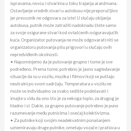
ispravama, novcu i stvarima u toku trajanja aranžmana.
Ostavljanje vrednih stvari u autobusu nije preporučljivo
jer prevoznik ne odgovara za iste! U slučaju obijanja
autobusa, putnik može zatražiti nadoknadu štete samo
za svoje osigurane stvari kod ovlašćenih osiguravajućih
kuća. Organizator putovanja ne može odgovarati niti se
organizatoru putovanja pišu prigovori u slučaju ovih
nepredviđenih okolnosti.
• Napominjemo da je putovanje grupno i tome je sve
podređeno. Prema tome, potrebno je jasno sagledavanje
situacije da su u vozilu, muzika i filmovi koji se puštaju
neutralni po svom sadržaju. Temperatura u vozilu ne
može se individualno za svako sedište podešavati i
imajte u vidu da ono što je za nekoga toplo, za drugog je
hladno i sl. Dakle, za grupno putovanje potrebno je puno
razumevanje među putnicima i osećaj kolektivizma.
• Za putnike koji svojim neadekvatnim ponašanjem
uznemiravaju druge putnike, ometaju vozače i pratioca u