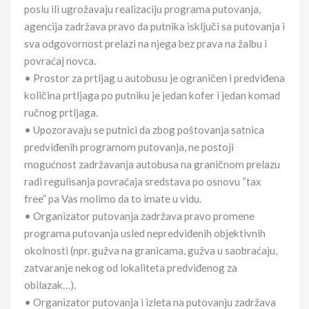
poslu ili ugrožavaju realizaciju programa putovanja,
agencija zadržava pravo da putnika isključi sa putovanja i
sva odgovornost prelazi na njega bez prava na žalbu i
povraćaj novca.
• Prostor za prtljag u autobusu je ograničen i predviđena
količina prtljaga po putniku je jedan kofer i jedan komad
ručnog prtljaga.
• Upozoravaju se putnici da zbog poštovanja satnica
predviđenih programom putovanja, ne postoji
mogućnost zadržavanja autobusa na graničnom prelazu
radi regulisanja povraćaja sredstava po osnovu “tax
free” pa Vas molimo da to imate u vidu.
• Organizator putovanja zadržava pravo promene
programa putovanja usled nepredviđenih objektivnih
okolnosti (npr. gužva na granicama, gužva u saobraćaju,
zatvaranje nekog od lokaliteta predviđenog za
obilazak…).
• Organizator putovanja i izleta na putovanju zadržava