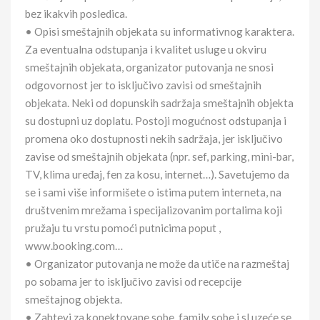
bez ikakvih posledica.
• Opisi smeštajnih objekata su informativnog karaktera.
Za eventualna odstupanja i kvalitet usluge u okviru
smeštajnih objekata, organizator putovanja ne snosi
odgovornost jer to isključivo zavisi od smeštajnih
objekata. Neki od dopunskih sadržaja smeštajnih objekta
su dostupni uz doplatu. Postoji mogućnost odstupanja i
promena oko dostupnosti nekih sadržaja, jer isključivo
zavise od smeštajnih objekata (npr. sef, parking, mini-bar,
TV, klima uređaj, fen za kosu, internet…). Savetujemo da
se i sami više informišete o istima putem interneta, na
društvenim mrežama i specijalizovanim portalima koji
pružaju tu vrstu pomoći putnicima poput ,
www.booking.com…
• Organizator putovanja ne može da utiče na razmeštaj
po sobama jer to isključivo zavisi od recepcije
smeštajnog objekta.
• Zahtevi za konektovane sobe, family sobe i sl uzeće se