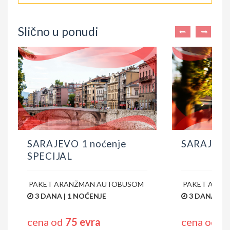
Slično u ponudi
SARAJEVO 1 noćenje
SARAJEVO
PAKET ARANŽMAN AUTOBUSOM
PAKET ARA
3 DANA | 1 NOĆENJE
5 DANA | 2
cena od
75 evra
cena od
1