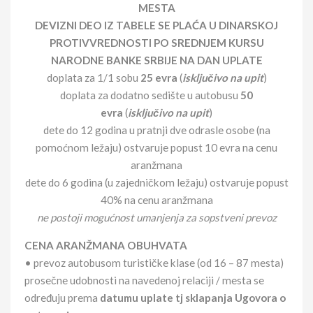
MESTA
DEVIZNI DEO IZ TABELE SE PLAĆA U DINARSKOJ
PROTIVVREDNOSTI PO SREDNJEM KURSU
NARODNE BANKE SRBIJE NA DAN UPLATE
doplata za 1/1 sobu
25 evra
(
isključivo na upit
)
doplata za dodatno sedište u autobusu
50
evra
(
isključivo na upit
)
dete do 12 godina u pratnji dve odrasle osobe (na
pomoćnom ležaju) ostvaruje popust 10 evra na cenu
aranžmana
dete do 6 godina (u zajedničkom ležaju) ostvaruje popust
40% na cenu aranžmana
ne postoji mogućnost umanjenja za sopstveni prevoz
CENA ARANŽMANA OBUHVATA
• prevoz autobusom turističke klase (od 16 – 87 mesta)
prosečne udobnosti na navedenoj relaciji / mesta se
određuju prema
datumu uplate tj sklapanja Ugovora o