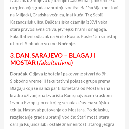
Dolazak u Sarajevo u jutarnjim časovima i panoramsko
razgledanje grada uz pratnju vodiča: Baščaršija, mostovi
na Miljacki, Gradska većnica, Inat kuća, Trg Sebilj,
Kazandžiluk ulica, Baščaršijska džamija iz XVI veka,
stara pravoslavna crkva, jevrejski hram i sinagoga.
Fakultativni odlazak na Vrelo Bosne. Posle 15h smeštaj
u hotel. Slobodno vreme.
Noćenje.
3. DAN, SARAJEVO – BLAGAJ I
MOSTAR
(
fakultativno
)
Doručak.
Odjava iz hotela i pakovanje stvari do 9h.
Slobodno vreme ili fakultativni polazak grupe prema
Blagaju koji se nalazi par kilometara od Mostara i na
kratko uživanje na izvorištu Bune, najvećem kraškom
izvor u Evropi, pored kojeg se nalazi čuvena sufijska
tekija. Nastavak putovanja do Mostara. Po dolasku,
razgledanje grada u pratnji vodiča: Stari most, stara
čaršija Kujundžiluk i ostale znamenitosti starog jezgra