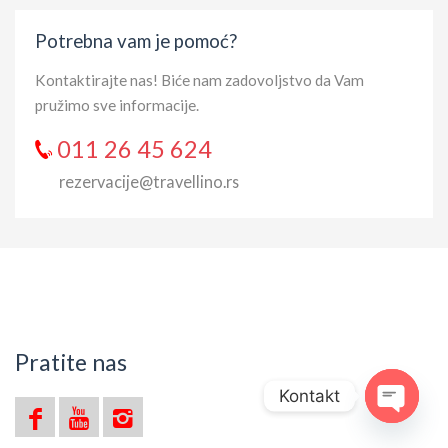
Potrebna vam je pomoć?
Kontaktirajte nas! Biće nam zadovoljstvo da Vam
pružimo sve informacije.
011 26 45 624
rezervacije@travellino.rs
Pratite nas
Kontakt
Open ch