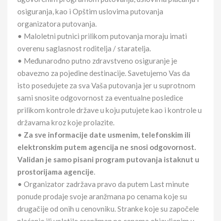
osiguranja, kao i Opštim uslovima putovanja
organizatora putovanja.
• Maloletni putnici prilikom putovanja moraju imati
overenu saglasnost roditelja / staratelja.
• Međunarodno putno zdravstveno osiguranje je
obavezno za pojedine destinacije. Savetujemo Vas da
isto posedujete za sva Vaša putovanja jer u suprotnom
sami snosite odgovornost za eventualne posledice
prilikom kontrole države u koju putujete kao i kontrole u
državama kroz koje prolazite.
•
Za sve informacije date usmenim, telefonskim ili
elektronskim putem agencija ne snosi odgovornost.
Validan je samo pisani program putovanja istaknut u
prostorijama agencije
.
• Organizator zadržava pravo da putem Last minute
ponude prodaje svoje aranžmana po cenama koje su
drugačije od onih u cenovniku. Stranke koje su započele