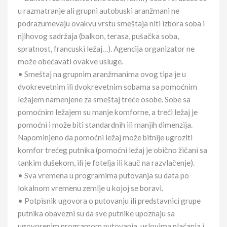
u razmatranje ali grupni autobuski aranžmani ne
podrazumevaju ovakvu vrstu smeštaja niti izbora soba i
njihovog sadržaja (balkon, terasa, pušačka soba,
spratnost, francuski ležaj…). Agencija organizator ne
može obećavati ovakve usluge.
• Smeštaj na grupnim aranžmanima ovog tipa je u
dvokrevetnim ili dvokrevetnim sobama sa pomoćnim
ležajem namenjene za smeštaj treće osobe. Sobe sa
pomoćnim ležajem su manje komforne, a treći ležaj je
pomoćni i može biti standardnih ili manjih dimenzija.
Napominjeno da pomoćni ležaj može bitnije ugroziti
komfor trećeg putnika (pomoćni ležaj je obično žičani sa
tankim dušekom, ili je fotelja ili kauč na razvlačenje).
• Sva vremena u programima putovanja su data po
lokalnom vremenu zemlje u kojoj se boravi.
• Potpisnik ugovora o putovanju ili predstavnici grupe
putnika obavezni su da sve putnike upoznaju sa
ugovorenim programom putovanja, uslovima plaćanja i