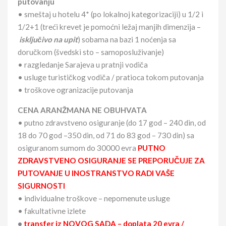
putovanju
• smeštaj u hotelu 4* (po lokalnoj kategorizaciji) u 1/2 i
1/2+1 (treći krevet je pomoćni ležaj manjih dimenzija –
isključivo na upi
t
) sobama na bazi 1 noćenja sa
doručkom (švedski sto – samoposluživanje)
• razgledanje Sarajeva u pratnji vodiča
• usluge turističkog vodiča / pratioca tokom putovanja
• troškove ogranizacije putovanja
CENA ARANŽMANA NE OBUHVATA
• putno zdravstveno osiguranje (do 17 god – 240 din, od
18 do 70 god –350 din, od 71 do 83 god – 730 din) sa
osiguranom sumom do 30000 evra
PUTNO
ZDRAVSTVENO OSIGURANJE SE PREPORUČUJE ZA
PUTOVANJE U INOSTRANSTVO RADI VAŠE
SIGURNOSTI
• individualne troškove – nepomenute usluge
• fakultativne izlete
•
transfer iz NOVOG SADA – doplata 20 evra /