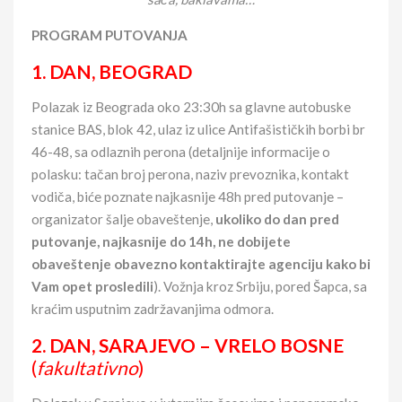
PROGRAM PUTOVANJA
1. DAN,
BEOGRAD
Polazak iz Beograda oko 23:30h sa glavne autobuske
stanice BAS, blok 42, ulaz iz ulice Antifašističkih borbi br
46-48, sa odlaznih perona (detaljnije informacije o
polasku: tačan broj perona, naziv prevoznika, kontakt
vodiča, biće poznate najkasnije 48h pred putovanje –
organizator šalje obaveštenje,
ukoliko do dan pred
putovanje, najkasnije do 14h, ne dobijete
obaveštenje obavezno kontaktirajte agenciju
kako bi
Vam opet prosledili
). Vožnja kroz Srbiju, pored Šapca, sa
kraćim usputnim zadržavanjima odmora.
2. DAN, SARAJEVO – VRELO BOSNE
(
fakultativno
)