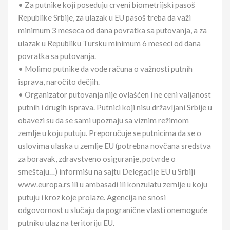
• Za putnike koji poseduju crveni biometrijski pasoš
Republike Srbije, za ulazak u EU pasoš treba da važi
minimum 3 meseca od dana povratka sa putovanja, a za
ulazak u Republiku Tursku minimum 6 meseci od dana
povratka sa putovanja.
• Molimo putnike da vode računa o važnosti putnih
isprava, naročito dečjih.
• Organizator putovanja nije ovlašćen i ne ceni valjanost
putnih i drugih isprava. Putnici koji nisu državljani Srbije u
obavezi su da se sami upoznaju sa viznim režimom
zemlje u koju putuju. Preporučuje se putnicima da se o
uslovima ulaska u zemlje EU (potrebna novčana sredstva
za boravak, zdravstveno osiguranje, potvrde o
smeštaju…) informišu na sajtu Delegacije EU u Srbiji
www.europa.rs ili u ambasadi ili konzulatu zemlje u koju
putuju i kroz koje prolaze. Agencija ne snosi
odgovornost u slučaju da pogranične vlasti onemoguće
putniku ulaz na teritoriju EU.