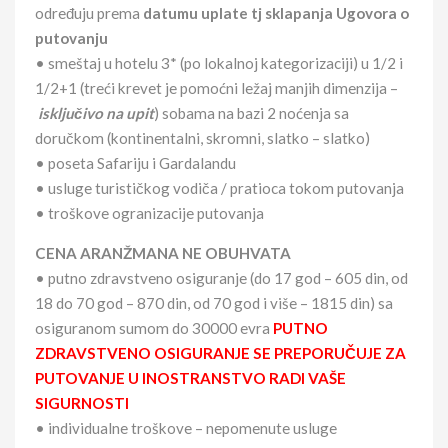
određuju prema
datumu uplate tj sklapanja Ugovora o
putovanju
• smeštaj u hotelu 3* (po lokalnoj kategorizaciji) u 1/2 i
1/2+1 (treći krevet je pomoćni ležaj manjih dimenzija –
isključivo na upi
t
) sobama na bazi 2 noćenja sa
doručkom (kontinentalni, skromni, slatko – slatko)
• poseta Safariju i Gardalandu
• usluge turističkog vodiča / pratioca tokom putovanja
• troškove ogranizacije putovanja
CENA ARANŽMANA NE OBUHVATA
• putno zdravstveno osiguranje (do 17 god – 605 din, od
18 do 70 god – 870 din, od 70 god i više – 1815 din) sa
osiguranom sumom do 30000 evra
PUTNO
ZDRAVSTVENO OSIGURANJE SE PREPORUČUJE ZA
PUTOVANJE U INOSTRANSTVO RADI VAŠE
SIGURNOSTI
• individualne troškove – nepomenute usluge