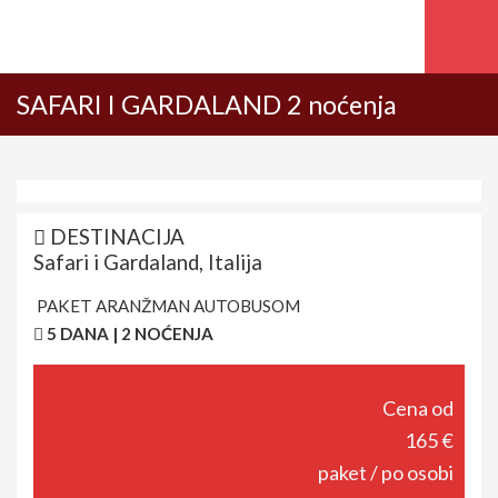
SAFARI I GARDALAND 2 noćenja
DESTINACIJA
Safari i Gardaland, Italija
PAKET ARANŽMAN AUTOBUSOM
5 DANA | 2 NOĆENJA
Cena od
165 €
paket / po osobi