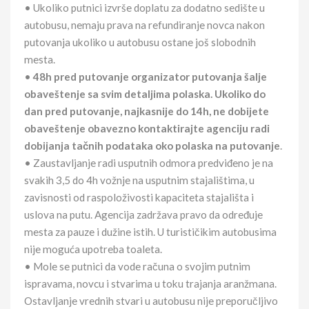
• Ukoliko putnici izvrše doplatu za dodatno sedište u
autobusu, nemaju prava na refundiranje novca nakon
putovanja ukoliko u autobusu ostane još slobodnih
mesta.
•
48h pred putovanje organizator putovanja šalje
obaveštenje sa svim detaljima polaska. Ukoliko do
dan pred putovanje, najkasnije do 14h, ne dobijete
obaveštenje obavezno kontaktirajte agenciju radi
dobijanja tačnih podataka oko polaska na putovanje
.
• Zaustavljanje radi usputnih odmora predviđeno je na
svakih 3,5 do 4h vožnje na usputnim stajalištima, u
zavisnosti od raspoloživosti kapaciteta stajališta i
uslova na putu. Agencija zadržava pravo da određuje
mesta za pauze i dužine istih. U turističikim autobusima
nije moguća upotreba toaleta.
• Mole se putnici da vode računa o svojim putnim
ispravama, novcu i stvarima u toku trajanja aranžmana.
Ostavljanje vrednih stvari u autobusu nije preporučljivo