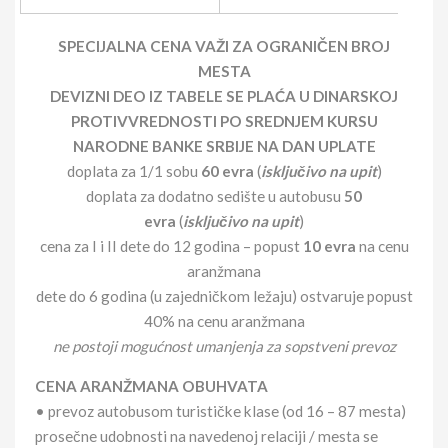
SPECIJALNA CENA VAŽI ZA OGRANIČEN BROJ
MESTA
DEVIZNI DEO IZ TABELE SE PLAĆA U DINARSKOJ
PROTIVVREDNOSTI PO SREDNJEM KURSU
NARODNE BANKE SRBIJE NA DAN UPLATE
doplata za 1/1 sobu
60 evra
(
isključivo na upit
)
doplata za dodatno sedište u autobusu
50
evra
(
isključivo na u
pit
)
cena za I i II dete do 12 godina – popust
10 evra
na cenu
aranžmana
dete do 6 godina (u zajedničkom ležaju) ostvaruje popust
40% na cenu aranžmana
ne postoji mogućnost umanjenja za sopstveni prevoz
CENA ARANŽMANA OBUHVATA
• prevoz autobusom turističke klase (od 16 – 87 mesta)
prosečne udobnosti na navedenoj relaciji / mesta se