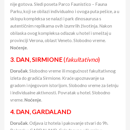
nije gotova. Sledi poseta Parco Faunistico – Fauna
Parku, koji se obilazi individualno i ovoga puta pešice, a u
sklopu kompleksa se nalazi i park dinosaurusa s
autentičnim replikama ovih izumrlih životinja. Nakon
obilaska ovog kompleksa odlazak u hotel i smeštaj u
provinciji Verona, oblast Veneto. Slobodno vreme.
Noćenje
.
3. DAN,
SIRMIONE
(
fakultativno
)
Doručak
. Slobodno vreme ili mogućnost fakultativnog
izleta do gradića Sirmione. Kraće upoznavanje sa
gradom i njegovom istorijom. Slobodno vreme za šetnju
i individualne aktivnosti. Povratak u hotel. Slobodno
vreme.
Noćenje
.
4. DAN,
GARDALAND
Doručak
. Odjava iz hotela i pakovanje stvari do 9h.