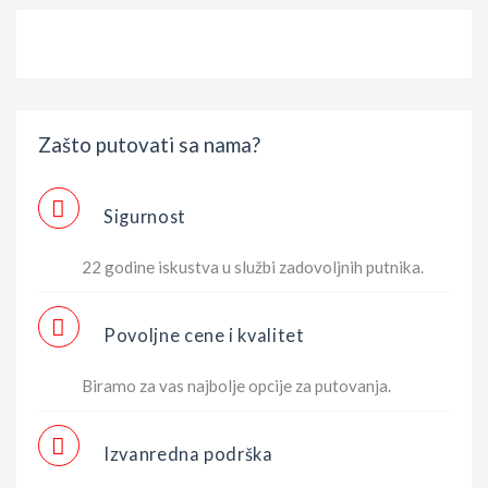
Zašto putovati sa nama?
Sigurnost
22 godine iskustva u službi zadovoljnih putnika.
Povoljne cene i kvalitet
Biramo za vas najbolje opcije za putovanja.
Izvanredna podrška