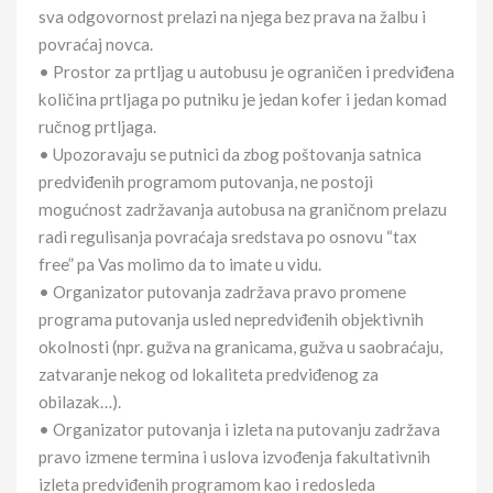
sva odgovornost prelazi na njega bez prava na žalbu i
povraćaj novca.
• Prostor za prtljag u autobusu je ograničen i predviđena
količina prtljaga po putniku je jedan kofer i jedan komad
ručnog prtljaga.
• Upozoravaju se putnici da zbog poštovanja satnica
predviđenih programom putovanja, ne postoji
mogućnost zadržavanja autobusa na graničnom prelazu
radi regulisanja povraćaja sredstava po osnovu “tax
free” pa Vas molimo da to imate u vidu.
• Organizator putovanja zadržava pravo promene
programa putovanja usled nepredviđenih objektivnih
okolnosti (npr. gužva na granicama, gužva u saobraćaju,
zatvaranje nekog od lokaliteta predviđenog za
obilazak…).
• Organizator putovanja i izleta na putovanju zadržava
pravo izmene termina i uslova izvođenja fakultativnih
izleta predviđenih programom kao i redosleda