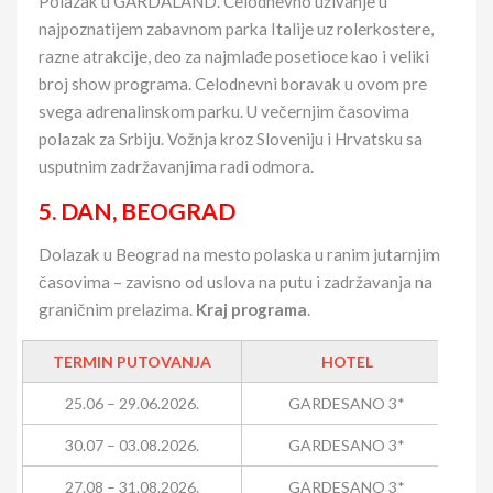
Polazak u GARDALAND. Celodnevno uživanje u
najpoznatijem zabavnom parka Italije uz rolerkostere,
razne atrakcije, deo za najmlađe posetioce kao i veliki
broj show programa. Celodnevni boravak u ovom pre
svega adrenalinskom parku. U večernjim časovima
polazak za Srbiju. Vožnja kroz Sloveniju i Hrvatsku sa
usputnim zadržavanjima radi odmora.
5. DAN, BEOGRAD
Dolazak u Beograd na mesto polaska u ranim jutarnjim
časovima – zavisno od uslova na putu i zadržavanja na
graničnim prelazima.
Kraj programa
.
TERMIN PUTOVANJA
HOTEL
C
25.06 – 29.06.2026.
GARDESANO 3*
30.07 – 03.08.2026.
GARDESANO 3*
27.08 – 31.08.2026.
GARDESANO 3*