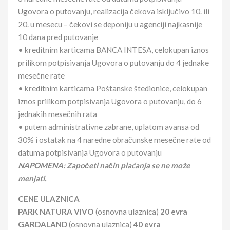
Ugovora o putovanju, realizacija čekova isključivo 10. ili
20. u mesecu – čekovi se deponiju u agenciji najkasnije
10 dana pred putovanje
• kreditnim karticama BANCA INTESA, celokupan iznos
prilikom potpisivanja Ugovora o putovanju do 4 jednake
mesečne rate
• kreditnim karticama Poštanske štedionice, celokupan
iznos prilikom potpisivanja Ugovora o putovanju, do 6
jednakih mesečnih rata
• putem administrativne zabrane, uplatom avansa od
30% i ostatak na 4 naredne obračunske mesečne rate od
datuma potpisivanja Ugovora o putovanju
NAPOMENA: Započeti način plaćanja se ne može
menjati.
CENE ULAZNICA
PARK NATURA VIVO
(osnovna ulaznica)
20 evra
GARDALAND
(osnovna ulaznica)
40 evra