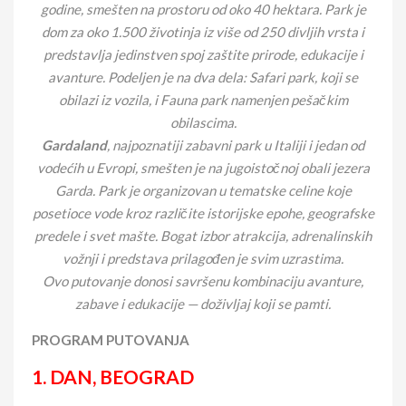
godine, smešten na prostoru od oko 40 hektara. Park je
dom za oko 1.500 životinja iz više od 250 divljih vrsta i
predstavlja jedinstven spoj zaštite prirode, edukacije i
avanture. Podeljen je na dva dela: Safari park, koji se
obilazi iz vozila, i Fauna park namenjen pešačkim
obilascima.
Gardaland
, najpoznatiji zabavni park u Italiji i jedan od
vodećih u Evropi, smešten je na jugoistočnoj obali jezera
Garda. Park je organizovan u tematske celine koje
posetioce vode kroz različite istorijske epohe, geografske
predele i svet mašte. Bogat izbor atrakcija, adrenalinskih
vožnji i predstava prilagođen je svim uzrastima.
Ovo putovanje donosi savršenu kombinaciju avanture,
zabave i edukacije — doživljaj koji se pamti.
PROGRAM PUTOVANJA
1. DAN, BEOGRAD