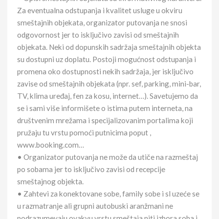
Za eventualna odstupanja i kvalitet usluge u okviru
smeštajnih objekata, organizator putovanja ne snosi
odgovornost jer to isključivo zavisi od smeštajnih
objekata. Neki od dopunskih sadržaja smeštajnih objekta
su dostupni uz doplatu. Postoji mogućnost odstupanja i
promena oko dostupnosti nekih sadržaja, jer isključivo
zavise od smeštajnih objekata (npr. sef, parking, mini-bar,
TV, klima uređaj, fen za kosu, internet…). Savetujemo da
se i sami više informišete o istima putem interneta, na
društvenim mrežama i specijalizovanim portalima koji
pružaju tu vrstu pomoći putnicima poput ,
www.booking.com…
• Organizator putovanja ne može da utiče na razmeštaj
po sobama jer to isključivo zavisi od recepcije
smeštajnog objekta.
• Zahtevi za konektovane sobe, family sobe i sl uzeće se
u razmatranje ali grupni autobuski aranžmani ne
podrazumevaju ovakvu vrstu smeštaja niti izbora soba i