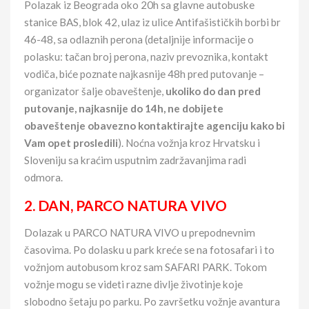
Polazak iz Beograda oko 20h sa glavne autobuske
stanice BAS, blok 42, ulaz iz ulice Antifašističkih borbi br
46-48, sa odlaznih perona (detaljnije informacije o
polasku: tačan broj perona, naziv prevoznika, kontakt
vodiča, biće poznate najkasnije 48h pred putovanje –
organizator šalje obaveštenje,
ukoliko do dan pred
putovanje, najkasnije do 14h, ne dobijete
obaveštenje obavezno kontaktirajte agenciju
kako bi
Vam opet prosledili
). Noćna vožnja kroz Hrvatsku i
Sloveniju sa kraćim usputnim zadržavanjima radi
odmora.
2. DAN,
PARCO NATURA VIVO
Dolazak u PARCO NATURA VIVO u prepodnevnim
časovima. Po dolasku u park kreće se na fotosafari i to
vožnjom autobusom kroz sam SAFARI PARK. Tokom
vožnje mogu se videti razne divlje životinje koje
slobodno šetaju po parku. Po završetku vožnje avantura