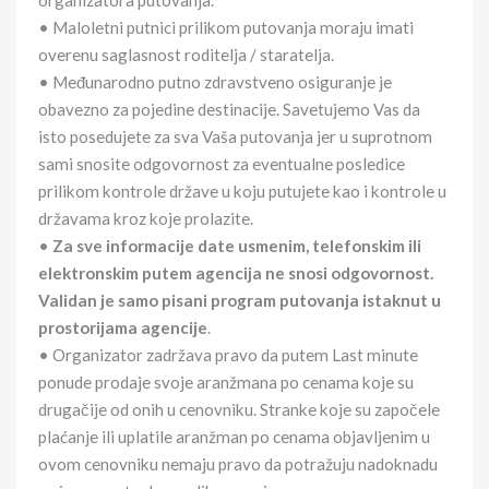
organizatora putovanja.
• Maloletni putnici prilikom putovanja moraju imati
overenu saglasnost roditelja / staratelja.
• Međunarodno putno zdravstveno osiguranje je
obavezno za pojedine destinacije. Savetujemo Vas da
isto posedujete za sva Vaša putovanja jer u suprotnom
sami snosite odgovornost za eventualne posledice
prilikom kontrole države u koju putujete kao i kontrole u
državama kroz koje prolazite.
•
Za sve informacije date usmenim, telefonskim ili
elektronskim putem agencija ne snosi odgovornost.
Validan je samo pisani program putovanja istaknut u
prostorijama agencije
.
• Organizator zadržava pravo da putem Last minute
ponude prodaje svoje aranžmana po cenama koje su
drugačije od onih u cenovniku. Stranke koje su započele
plaćanje ili uplatile aranžman po cenama objavljenim u
ovom cenovniku nemaju pravo da potražuju nadoknadu