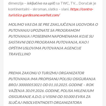
dimenzija –
isključivo na upit
) sa TWC, TV… Doručak je
kontinentalni – skroman, slatko – slani.
https://centro-
turistico-gardesano.worhot.com/
MOLIMO VAS DA SE PRE ZAKLJUČENJA UGOVORA O
PUTOVANJU UPOZNATE SA PROGRAMOM
PUTOVANJA I POSEBNIM NAPOMENAMA KOJE SU
SASTAVNI DEO PROGRAMA PUTOVANJA, KAO I
OPŠTIM USLOVIMA PUTOVANJA AGENCIJE
TRAVELLINO
PREMA ZAKONU O TURIZMU ORGANIZATOR
PUTOVANJA IMA PROPISANU POLISU OSIGURANJA
BROJ
30000053021
OD 01.10.202
5
. GODINE – ROK
VAŽENJA
30
.
09
.202
6
. GODINE, POLISA MILENIJUM
OSIGURANJE A.D.O, U VISINI OD 50.000 EVRA ZA
SLUČAJ INSOLVENTNOSTI ORGANIZATORA