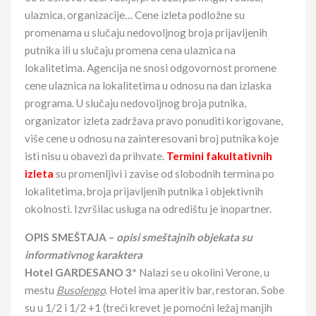
ulaznica, organizacije… Cene izleta podložne su
promenama u slučaju nedovoljnog broja prijavljenih
putnika ili u slučaju promena cena ulaznica na
lokalitetima. Agencija ne snosi odgovornost promene
cene ulaznica na lokalitetima u odnosu na dan izlaska
programa. U slučaju nedovoljnog broja putnika,
organizator izleta zadržava pravo ponuditi korigovane,
više cene u odnosu na zainteresovani broj putnika koje
isti nisu u obavezi da prihvate.
Termini fakultativnih
izleta
su promenljivi i zavise od slobodnih termina po
lokalitetima, broja prijavljenih putnika i objektivnih
okolnosti. Izvršilac usluga na odredištu je inopartner.
OPIS SMEŠTAJA –
opisi smeštajnih objekata su
informativnog karaktera
Hotel
GARDESANO 3*
Nalazi se u okolini Verone, u
mestu
Busolengo
. Hotel ima aperitiv bar, restoran. Sobe
su u 1/2 i 1/2 +1 (treći krevet je pomoćni ležaj manjih