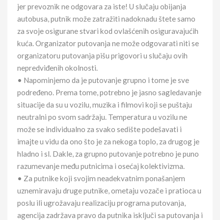
jer prevoznik ne odgovara za iste! U slučaju obijanja
autobusa, putnik može zatražiti nadoknadu štete samo
za svoje osigurane stvari kod ovlašćenih osiguravajućih
kuća. Organizator putovanja ne može odgovarati niti se
organizatoru putovanja pišu prigovori u slučaju ovih
nepredviđenih okolnosti.
• Napominjemo da je putovanje grupno i tome je sve
podređeno. Prema tome, potrebno je jasno sagledavanje
situacije da su u vozilu, muzika i filmovi koji se puštaju
neutralni po svom sadržaju. Temperatura u vozilu ne
može se individualno za svako sedište podešavati i
imajte u vidu da ono što je za nekoga toplo, za drugog je
hladno i sl. Dakle, za grupno putovanje potrebno je puno
razumevanje među putnicima i osećaj kolektivizma.
• Za putnike koji svojim neadekvatnim ponašanjem
uznemiravaju druge putnike, ometaju vozače i pratioca u
poslu ili ugrožavaju realizaciju programa putovanja,
agencija zadržava pravo da putnika isključi sa putovanja i