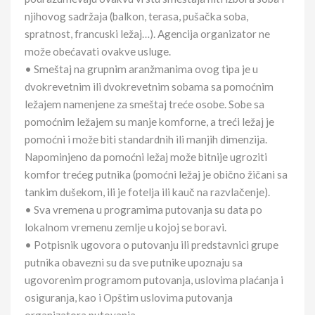
njihovog sadržaja (balkon, terasa, pušačka soba,
spratnost, francuski ležaj…). Agencija organizator ne
može obećavati ovakve usluge.
• Smeštaj na grupnim aranžmanima ovog tipa je u
dvokrevetnim ili dvokrevetnim sobama sa pomoćnim
ležajem namenjene za smeštaj treće osobe. Sobe sa
pomoćnim ležajem su manje komforne, a treći ležaj je
pomoćni i može biti standardnih ili manjih dimenzija.
Napominjeno da pomoćni ležaj može bitnije ugroziti
komfor trećeg putnika (pomoćni ležaj je obično žičani sa
tankim dušekom, ili je fotelja ili kauč na razvlačenje).
• Sva vremena u programima putovanja su data po
lokalnom vremenu zemlje u kojoj se boravi.
• Potpisnik ugovora o putovanju ili predstavnici grupe
putnika obavezni su da sve putnike upoznaju sa
ugovorenim programom putovanja, uslovima plaćanja i
osiguranja, kao i Opštim uslovima putovanja