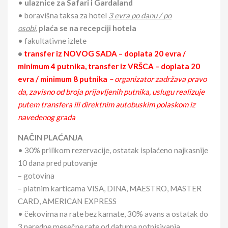
•
ulaznice za Safari i Gardaland
• boravišna taksa za hotel
3 evra po danu / po
osobi
,
plaća se na recepciji hotela
• fakultativne izlete
•
transfer iz NOVOG SADA – doplata 20 evra /
minimum 4 putnika, transfer iz VRŠCA – doplata 20
evra / minimum 8 putnika
– organizator zadržava pravo
da, zavisno od broja prijavljenih putnika, uslugu realizuje
putem transfera ili direktnim autobuskim polaskom iz
navedenog grada
NAČIN PLAĆANJA
• 30% prilikom rezervacije, ostatak isplaćeno najkasnije
10 dana pred putovanje
– gotovina
– platnim karticama VISA, DINA, MAESTRO, MASTER
CARD, AMERICAN EXPRESS
• čekovima na rate bez kamate, 30% avans a ostatak do
3 naredne mesečne rate od datuma potpisivanja