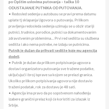
po Opštim uslovima putovanja – tačka 10
ODUSTAJANJE PUTNIKA OD PUTOVANJA.
• Redosled sedenja u autobusu se pravi prema datumu
uplate tj sklapanja Ugovora o putovanju. Prilikom
pravljenja redosleda sedenja uzimaju se u obzir stariji
putnici, trudnice, porodice, putnici sa dokumentovanim
zdravstvenim problemima… Prvi red sedišta su službena
sedišta i ako nema potrebe, ne izdaju se putnicima.
Putnik je dužan da prihvati sedište koje mu agencija
dodeli
.
• Putnik je dužan da prilikom potpisivanja ugovora
dostavi organizatoru putovanja sve tražene podatke,
uključujući i broj isprave sa kojom se prelazi granica.
Ukoliko prilikom potpisivanja ugovora nije dostavio
traženi podatak, rok za dostavu je 48 sati.
• Agencija ima pravo da po sopstvenom nahođenju
izabere granični prelaz koji će koristiti za izlazak iz
Srbije.