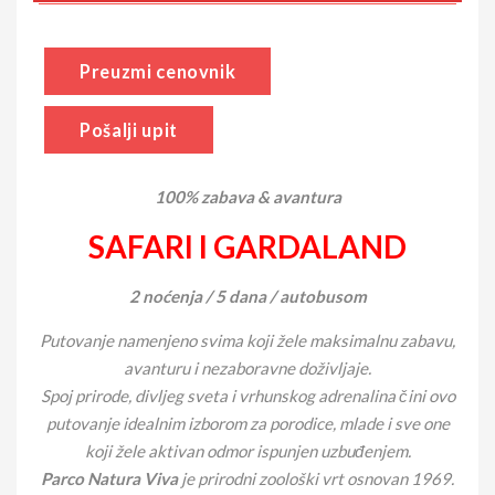
Preuzmi cenovnik
Pošalji upit
100% zabava & avantura
SAFARI I GARDALAND
2 noćenja / 5 dana / autobusom
Putovanje namenjeno svima koji žele maksimalnu zabavu,
avanturu i nezaboravne doživljaje.
Spoj prirode, divljeg sveta i vrhunskog adrenalina čini ovo
putovanje idealnim izborom za porodice, mlade i sve one
koji žele aktivan odmor ispunjen uzbuđenjem.
Parco Natura Viva
je prirodni zoološki vrt osnovan 1969.