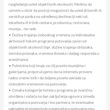
razgledanja usled objektivnih okolnosti. Molimo da
uzmete u obzir da postoji mogućnost da usled državnih ili
verskih praznika na određenoj destinaciji neki od
lokaliteta ili tržnih centara, prodavnica, restorana,
muzeja… ne rade.
• Dužina trajanja slobodnog vremena za individualne
aktivnosti tokom programa putovanja zavisi od
objektivnih okolnosti (npr. dužine trajanja obilazaka,
termina polazaka, vremena dolaska i daljeg rasporeda u
aranžmanu).
• Putnicima koji imaju za cilj posete muzejima i
galerijama, preporučujemo da na internetu provere
radno vreme istih i da željene posete usklade sa
slobodnim vremenom na putovanju.
• Oznaka kategorije hotela u programu je zvanično
utvrđena i važeća na dan zaključenja ugovora između
organizatora putovanja i ino partnera, te eventualne
naknadne promene koje organizatoru putovanja nisu