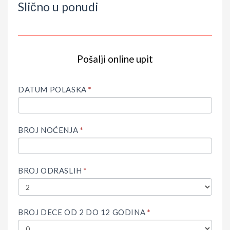
Slično u ponudi
Pošalji online upit
IF
Upit
YOU
ARE
DATUM POLASKA
*
HUMAN,
LEAVE
THIS
FIELD
BROJ NOĆENJA
*
BLANK.
BROJ ODRASLIH
*
BROJ DECE OD 2 DO 12 GODINA
*