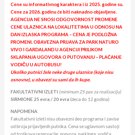
Cene su informativnog karaktera i iz 2025. godine su.
Cene za 2026. godinu će biti naknadno objavljene.
AGENCIJA NE SNOSI ODGOVORNOST PROMENE
CENE ULAZNICA NA LOKALITETIMA U ODNOSU NA
DAN IZLASKA PROGRAMA – CENA JE PODLOŽNA
PROMENI. OBAVEZNA PRIJAVA ZA PARK NATURO
VIVO I GARDALAND U AGENCIJI PRILIKOM
SKLAPANJA UGOVORA O PUTOVANJU – PLAĆANJE
VODIČU U AUTOBUSU!
Ukoliko putnici žele neke druge ulaznice (koje nisu
osnovne), u obavezi su sami da ih kupe.
FAKULTATIVNI IZLETI
(minimum 25 pax za realizaciju)
SIRMIONE 25 evra / 20 evra
(deca do 12 godina)
NAPOMENA
Fakultativni izleti nisu obavezni deo programa i zavise
od broja prijavljenih putnika. Cena se uglavnom sastoji
od troškova rezervacije, prevoza, parkinga, vodiča,