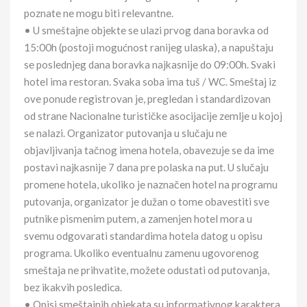
poznate ne mogu biti relevantne.
• U smeštajne objekte se ulazi prvog dana boravka od
15:00h (postoji mogućnost ranijeg ulaska), a napuštaju
se poslednjeg dana boravka najkasnije do 09:00h. Svaki
hotel ima restoran. Svaka soba ima tuš / WC. Smeštaj iz
ove ponude registrovan je, pregledan i standardizovan
od strane Nacionalne turističke asocijacije zemlje u kojoj
se nalazi. Organizator putovanja u slučaju ne
objavljivanja tačnog imena hotela, obavezuje se da ime
postavi najkasnije 7 dana pre polaska na put. U slučaju
promene hotela, ukoliko je naznačen hotel na programu
putovanja, organizator je dužan o tome obavestiti sve
putnike pismenim putem, a zamenjen hotel mora u
svemu odgovarati standardima hotela datog u opisu
programa. Ukoliko eventualnu zamenu ugovorenog
smeštaja ne prihvatite, možete odustati od putovanja,
bez ikakvih posledica.
• Opisi smeštajnih objekata su informativnog karaktera.