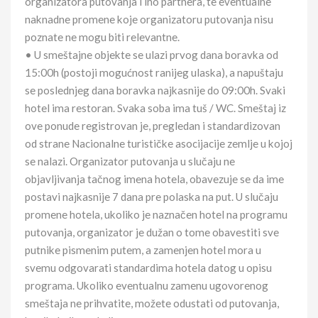
organizatora putovanja i ino partnera, te eventualne
naknadne promene koje organizatoru putovanja nisu
poznate ne mogu biti relevantne.
• U smeštajne objekte se ulazi prvog dana boravka od
15:00h (postoji mogućnost ranijeg ulaska), a napuštaju
se poslednjeg dana boravka najkasnije do 09:00h. Svaki
hotel ima restoran. Svaka soba ima tuš / WC. Smeštaj iz
ove ponude registrovan je, pregledan i standardizovan
od strane Nacionalne turističke asocijacije zemlje u kojoj
se nalazi. Organizator putovanja u slučaju ne
objavljivanja tačnog imena hotela, obavezuje se da ime
postavi najkasnije 7 dana pre polaska na put. U slučaju
promene hotela, ukoliko je naznačen hotel na programu
putovanja, organizator je dužan o tome obavestiti sve
putnike pismenim putem, a zamenjen hotel mora u
svemu odgovarati standardima hotela datog u opisu
programa. Ukoliko eventualnu zamenu ugovorenog
smeštaja ne prihvatite, možete odustati od putovanja,