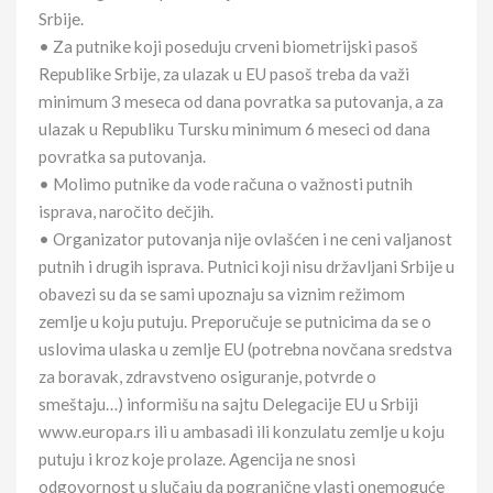
Srbije.
• Za putnike koji poseduju crveni biometrijski pasoš
Republike Srbije, za ulazak u EU pasoš treba da važi
minimum 3 meseca od dana povratka sa putovanja, a za
ulazak u Republiku Tursku minimum 6 meseci od dana
povratka sa putovanja.
• Molimo putnike da vode računa o važnosti putnih
isprava, naročito dečjih.
• Organizator putovanja nije ovlašćen i ne ceni valjanost
putnih i drugih isprava. Putnici koji nisu državljani Srbije u
obavezi su da se sami upoznaju sa viznim režimom
zemlje u koju putuju. Preporučuje se putnicima da se o
uslovima ulaska u zemlje EU (potrebna novčana sredstva
za boravak, zdravstveno osiguranje, potvrde o
smeštaju…) informišu na sajtu Delegacije EU u Srbiji
www.europa.rs ili u ambasadi ili konzulatu zemlje u koju
putuju i kroz koje prolaze. Agencija ne snosi
odgovornost u slučaju da pogranične vlasti onemoguće