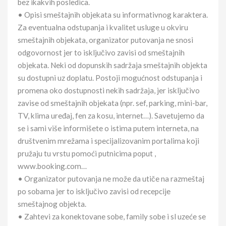
bez ikakvih posledica.
• Opisi smeštajnih objekata su informativnog karaktera.
Za eventualna odstupanja i kvalitet usluge u okviru
smeštajnih objekata, organizator putovanja ne snosi
odgovornost jer to isključivo zavisi od smeštajnih
objekata. Neki od dopunskih sadržaja smeštajnih objekta
su dostupni uz doplatu. Postoji mogućnost odstupanja i
promena oko dostupnosti nekih sadržaja, jer isključivo
zavise od smeštajnih objekata (npr. sef, parking, mini-bar,
TV, klima uređaj, fen za kosu, internet…). Savetujemo da
se i sami više informišete o istima putem interneta, na
društvenim mrežama i specijalizovanim portalima koji
pružaju tu vrstu pomoći putnicima poput ,
www.booking.com…
• Organizator putovanja ne može da utiče na razmeštaj
po sobama jer to isključivo zavisi od recepcije
smeštajnog objekta.
• Zahtevi za konektovane sobe, family sobe i sl uzeće se