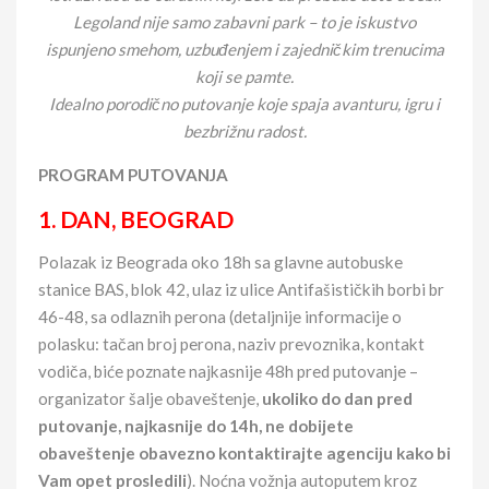
Legoland nije samo zabavni park – to je iskustvo
ispunjeno smehom, uzbuđenjem i zajedničkim trenucima
koji se pamte.
Idealno porodično putovanje koje spaja avanturu, igru i
bezbrižnu radost.
PROGRAM PUTOVANJA
1. DAN, BEOGRAD
Polazak iz Beograda oko 18h sa glavne autobuske
stanice BAS, blok 42, ulaz iz ulice Antifašističkih borbi br
46-48, sa odlaznih perona (detaljnije informacije o
polasku: tačan broj perona, naziv prevoznika, kontakt
vodiča, biće poznate najkasnije 48h pred putovanje –
organizator šalje obaveštenje,
ukoliko do dan pred
putovanje, najkasnije do 14h, ne dobijete
obaveštenje obavezno kontaktirajte agenciju
kako bi
Vam opet prosledili
). Noćna vožnja autoputem kroz