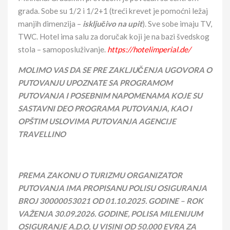
grada. Sobe su 1/2 i 1/2+1 (treći krevet je pomoćni ležaj
manjih dimenzija –
isključivo na upit
). Sve sobe imaju TV,
TWC. Hotel ima salu za doručak koji je na bazi švedskog
stola – samoposluživanje.
https://hotelimperial.de/
MOLIMO VAS DA SE PRE ZAKLJUČENJA UGOVORA O
PUTOVANJU UPOZNATE SA PROGRAMOM
PUTOVANJA I POSEBNIM NAPOMENAMA KOJE SU
SASTAVNI DEO PROGRAMA PUTOVANJA, KAO I
OPŠTIM USLOVIMA PUTOVANJA AGENCIJE
TRAVELLINO
PREMA ZAKONU O TURIZMU ORGANIZATOR
PUTOVANJA IMA PROPISANU POLISU OSIGURANJA
BROJ
30000053021
OD 01.10.202
5
. GODINE – ROK
VAŽENJA
30
.
09
.202
6
. GODINE, POLISA MILENIJUM
OSIGURANJE A.D.O, U VISINI OD 50.000 EVRA ZA