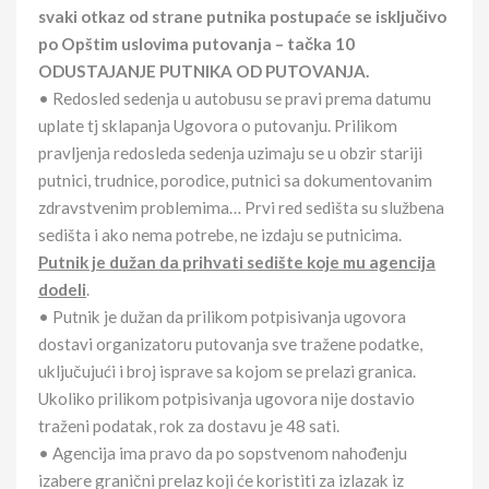
svaki otkaz od strane putnika postupaće se isključivo
po Opštim uslovima putovanja – tačka 10
ODUSTAJANJE PUTNIKA OD PUTOVANJA.
• Redosled sedenja u autobusu se pravi prema datumu
uplate tj sklapanja Ugovora o putovanju. Prilikom
pravljenja redosleda sedenja uzimaju se u obzir stariji
putnici, trudnice, porodice, putnici sa dokumentovanim
zdravstvenim problemima… Prvi red sedišta su službena
sedišta i ako nema potrebe, ne izdaju se putnicima.
Putnik je dužan da prihvati sedište koje mu agencija
dodeli
.
• Putnik je dužan da prilikom potpisivanja ugovora
dostavi organizatoru putovanja sve tražene podatke,
uključujući i broj isprave sa kojom se prelazi granica.
Ukoliko prilikom potpisivanja ugovora nije dostavio
traženi podatak, rok za dostavu je 48 sati.
• Agencija ima pravo da po sopstvenom nahođenju
izabere granični prelaz koji će koristiti za izlazak iz