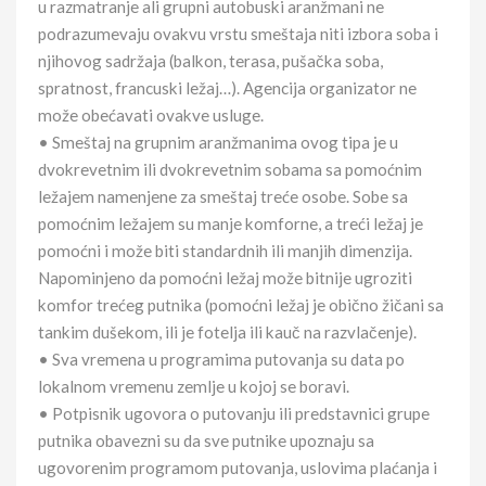
u razmatranje ali grupni autobuski aranžmani ne
podrazumevaju ovakvu vrstu smeštaja niti izbora soba i
njihovog sadržaja (balkon, terasa, pušačka soba,
spratnost, francuski ležaj…). Agencija organizator ne
može obećavati ovakve usluge.
• Smeštaj na grupnim aranžmanima ovog tipa je u
dvokrevetnim ili dvokrevetnim sobama sa pomoćnim
ležajem namenjene za smeštaj treće osobe. Sobe sa
pomoćnim ležajem su manje komforne, a treći ležaj je
pomoćni i može biti standardnih ili manjih dimenzija.
Napominjeno da pomoćni ležaj može bitnije ugroziti
komfor trećeg putnika (pomoćni ležaj je obično žičani sa
tankim dušekom, ili je fotelja ili kauč na razvlačenje).
• Sva vremena u programima putovanja su data po
lokalnom vremenu zemlje u kojoj se boravi.
• Potpisnik ugovora o putovanju ili predstavnici grupe
putnika obavezni su da sve putnike upoznaju sa
ugovorenim programom putovanja, uslovima plaćanja i