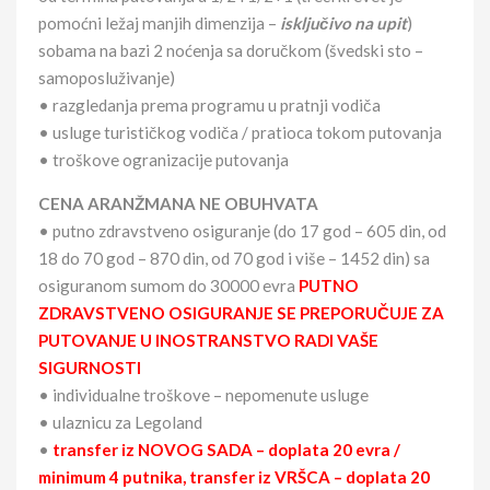
pomoćni ležaj manjih dimenzija –
isključivo na upit
)
sobama na bazi 2 noćenja sa doručkom (švedski sto –
samoposluživanje)
• razgledanja prema programu u pratnji vodiča
• usluge turističkog vodiča / pratioca tokom putovanja
• troškove ogranizacije putovanja
CENA ARANŽMANA NE OBUHVATA
• putno zdravstveno osiguranje (do 17 god – 605 din, od
18 do 70 god – 870 din, od 70 god i više – 1452 din) sa
osiguranom sumom do 30000 evra
PUTNO
ZDRAVSTVENO OSIGURANJE SE PREPORUČUJE ZA
PUTOVANJE U INOSTRANSTVO RADI VAŠE
SIGURNOSTI
• individualne troškove – nepomenute usluge
• ulaznicu za Legoland
•
transfer iz NOVOG SADA – doplata 20 evra /
minimum 4 putnika, transfer iz VRŠCA – doplata 20