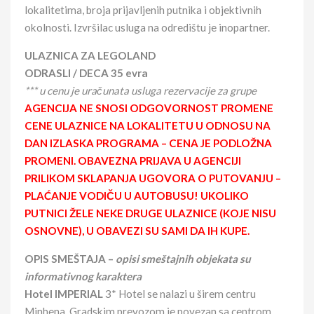
lokalitetima, broja prijavljenih putnika i objektivnih
okolnosti. Izvršilac usluga na odredištu je inopartner.
ULAZNICA ZA LEGOLAND
ODRASLI / DECA
35 evra
*** u cenu je uračunata usluga rezervacije za grupe
AGENCIJA NE SNOSI ODGOVORNOST PROMENE
CENE ULAZNICE NA LOKALITETU U ODNOSU NA
DAN IZLASKA PROGRAMA – CENA JE PODLOŽNA
PROMENI. OBAVEZNA PRIJAVA U AGENCIJI
PRILIKOM SKLAPANJA UGOVORA O PUTOVANJU –
PLAĆANJE VODIČU U AUTOBUSU! UKOLIKO
PUTNICI ŽELE NEKE DRUGE ULAZNICE (KOJE NISU
OSNOVNE), U OBAVEZI SU SAMI DA IH KUPE.
OPIS SMEŠTAJA –
opisi smeštajnih objekata su
informativnog karaktera
Hotel IMPERIAL
3* Hotel se nalazi u širem centru
Minhena. Gradskim prevozom je povezan sa centrom