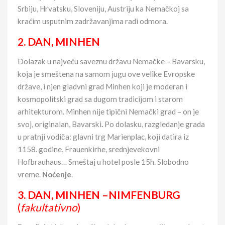
Srbiju, Hrvatsku, Sloveniju, Austriju ka Nemačkoj sa
kraćim usputnim zadržavanjima radi odmora.
2. DAN, MINHEN
Dolazak u najveću saveznu državu Nemačke – Bavarsku,
koja je smeštena na samom jugu ove velike Evropske
države, i njen gladvni grad Minhen koji je moderan i
kosmopolitski grad sa dugom tradicijom i starom
arhitekturom. Minhen nije tipični Nemački grad – on je
svoj, originalan, Bavarski
.
Po dolasku, razgledanje grada
u pratnji vodiča: glavni trg Marienplac, koji datira iz
1158. godine, Frauenkirhe, srednjevekovni
Hofbrauhaus… Smeštaj u hotel posle 15h. Slobodno
vreme.
Noćenje
.
3. DAN, MINHEN –NIMFENBURG
(
fakultativno
)