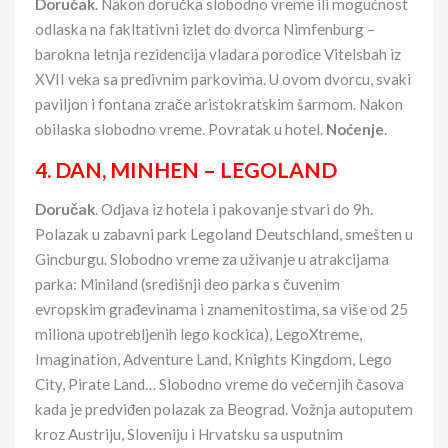
Doručak
. Nakon doručka slobodno vreme ili mogućnost
odlaska na fakltativni izlet do dvorca Nimfenburg –
barokna letnja rezidencija vladara porodice Vitelsbah iz
XVII veka sa predivnim parkovima. U ovom dvorcu, svaki
paviljon i fontana zrače aristokratskim šarmom. Nakon
obilaska slobodno vreme. Povratak u hotel.
Noćenje
.
4. DAN, MINHEN – LEGOLAND
Doručak
. Odjava iz hotela i pakovanje stvari do 9h.
Polazak u zabavni park Legoland Deutschland, smešten u
Gincburgu. Slobodno vreme za uživanje u atrakcijama
parka: Miniland (središnji deo parka s čuvenim
evropskim građevinama i znamenitostima, sa više od 25
miliona upotrebljenih lego kockica), LegoXtreme,
Imagination, Adventure Land, Knights Kingdom, Lego
City, Pirate Land… Slobodno vreme do večernjih časova
kada je predviđen polazak za Beograd. Vožnja autoputem
kroz Austriju, Sloveniju i Hrvatsku sa usputnim