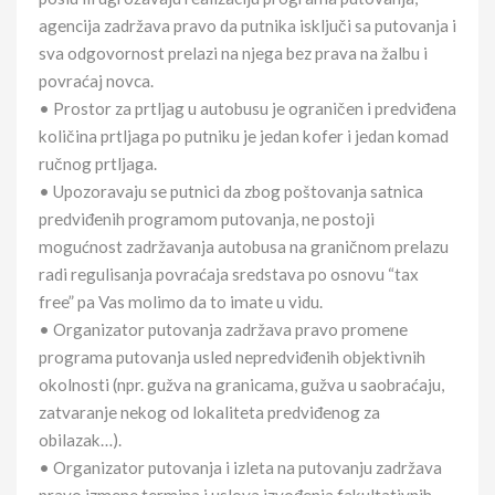
agencija zadržava pravo da putnika isključi sa putovanja i
sva odgovornost prelazi na njega bez prava na žalbu i
povraćaj novca.
• Prostor za prtljag u autobusu je ograničen i predviđena
količina prtljaga po putniku je jedan kofer i jedan komad
ručnog prtljaga.
• Upozoravaju se putnici da zbog poštovanja satnica
predviđenih programom putovanja, ne postoji
mogućnost zadržavanja autobusa na graničnom prelazu
radi regulisanja povraćaja sredstava po osnovu “tax
free” pa Vas molimo da to imate u vidu.
• Organizator putovanja zadržava pravo promene
programa putovanja usled nepredviđenih objektivnih
okolnosti (npr. gužva na granicama, gužva u saobraćaju,
zatvaranje nekog od lokaliteta predviđenog za
obilazak…).
• Organizator putovanja i izleta na putovanju zadržava