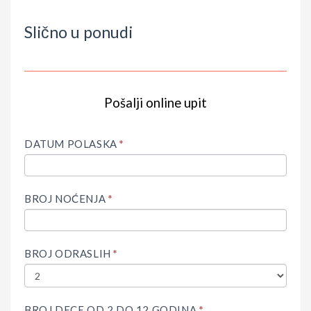
Slično u ponudi
Pošalji online upit
IF
Upit
YOU
ARE
DATUM POLASKA
*
HUMAN,
LEAVE
THIS
FIELD
BROJ NOĆENJA
*
BLANK.
BROJ ODRASLIH
*
BROJ DECE OD 2 DO 12 GODINA
*