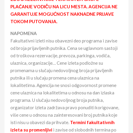
PLAĆANJE VODIČU NA LICU MESTA. AGENCIJA NE
GARANTUJE MOGUĆNOST NAKNADNE PRIJAVE
TOKOM PUTOVANJA.
NAPOMENA
Fakultativni izleti nisu obavezni deo programa i zavise
od broja prijavljenih putnika. Cena se uglavnom sastoji
od troškova rezervacije, prevoza, parkinga, vodiča,
ulaznica, organizacije… Cene izleta podložne su
promenama u slučaju nedovoljnog broja prijavljenih
putnika ili u slučaju promena cena ulaznica na
lokalitetima. Agencija ne snosi odgovornost promene
cene ulaznica na lokalitetima u odnosu na dan izlaska
programa. U slučaju nedovoljnog broja putnika,
organizator izleta zadržava pravo ponuditi korigovane,
više cene u odnosu na zainteresovani broj putnika koje
isti nisu u obavezi da prihvate.
Termini fakultativnih
izleta su promenljivi
i zavise od slobodnih termina po