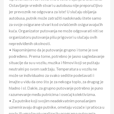
Ostavljanje vrednih stvari u autobusu nije preporučljivo
jer prevoznik ne odgovara za iste! U slučaju obijanja
autobusa, putnik može zatražiti nadoknadu štete samo
za svoje osigurane stvari kod ovlašćenih osiguravajućih
kuća. Organizator putovanja ne može odgovarati niti se
organizatoru putovanja pišu prigovori u slučaju ovih
nepredviđenih okolnosti.
• Napominjemo da je putovanje grupno i tome je sve
podređeno. Prema tome, potrebno je jasno sagledavanje
situacije da su u vozilu, muzika i filmovi koji se puštaju
neutralni po svom sadržaju. Temperatura u vozilu ne
može se individualno za svako sedište podešavati i
imajte u vidu da ono što je za nekoga toplo, za drugog je
hladno i sl. Dakle, za grupno putovanje potrebno je puno
razumevanje među putnicima i osećaj kolektivizma.
• Za putnike koji svojim neadekvatnim ponašanjem
uznemiravaju druge putnike, ometaju vozače i pratioca u
poslu ili ugrožavaju realizaciju programa putovanja,