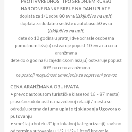
PROTIVVREDNOSTI PO SREDNJEM KURSU
NARODNE BANKE SRBIJE NA DAN UPLATE
doplata za 1/1 sobu
80 evra
(
isključivo na upit
)
doplata za dodatno sedište u autobusu
50 evra
(
isključivo na upit
)
dete do 12 godina u pratnji dve odrasle osobe (na
pomoćnom ležaju) ostvaruje popust 10 evra na cenu
aranžmana
dete do 6 godina (u zajedničkom ležaju) ostvaruje popust
40% na cenu aranžmana
ne postoji mogućnost umanjenja za sopstveni prevoz
CENA ARANŽMANA OBUHVATA
• prevoz autobusom turističke klase (od 16 – 87 mesta)
prosečne udobnosti na navedenoj relaciji / mesta se
određuju prema
datumu uplate tj sklapanja Ugovora o
putovanju
• smeštaj u hotelu 3* (po lokalnoj kategorizaciji) zavisno
od termina putovanja u 1/2 i 1/2+1 (treći krevet je