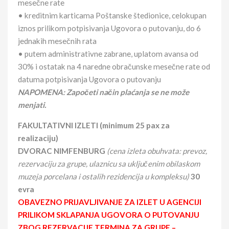
mesečne rate
• kreditnim karticama Poštanske štedionice, celokupan
iznos prilikom potpisivanja Ugovora o putovanju, do 6
jednakih mesečnih rata
• putem administrativne zabrane, uplatom avansa od
30% i ostatak na 4 naredne obračunske mesečne rate od
datuma potpisivanja Ugovora o putovanju
NAPOMENA: Započeti način plaćanja se ne može
menjati.
FAKULTATIVNI IZLETI (minimum 25 pax za
realizaciju)
DVORAC NIMFENBURG
(cena izleta obuhvata: prevoz,
rezervaciju za grupe, ulaznicu sa uključenim obilaskom
muzeja porcelana i ostalih rezidencija u kompleksu)
30
evra
OBAVEZNO PRIJAVLJIVANJE ZA IZLET U AGENCIJI
PRILIKOM SKLAPANJA UGOVORA O PUTOVANJU
ZBOG REZERVACIJE TERMINA ZA GRUPE –