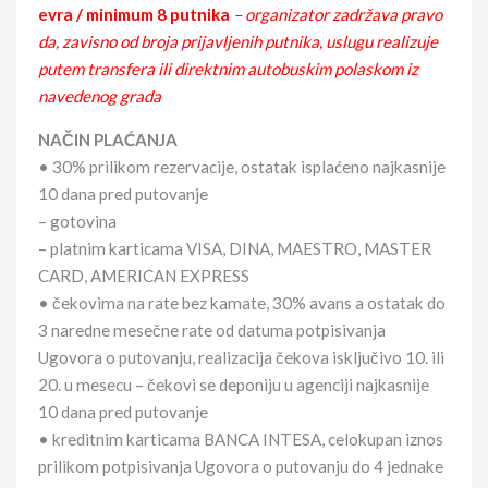
evra / minimum 8 putnika
– organizator zadržava pravo
da, zavisno od broja prijavljenih putnika, uslugu realizuje
putem transfera ili direktnim autobuskim polaskom iz
navedenog grada
NAČIN PLAĆANJA
• 30% prilikom rezervacije, ostatak isplaćeno najkasnije
10 dana pred putovanje
– gotovina
– platnim karticama VISA, DINA, MAESTRO, MASTER
CARD, AMERICAN EXPRESS
• čekovima na rate bez kamate, 30% avans a ostatak do
3 naredne mesečne rate od datuma potpisivanja
Ugovora o putovanju, realizacija čekova isključivo 10. ili
20. u mesecu – čekovi se deponiju u agenciji najkasnije
10 dana pred putovanje
• kreditnim karticama BANCA INTESA, celokupan iznos
prilikom potpisivanja Ugovora o putovanju do 4 jednake