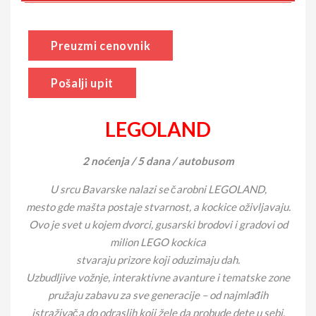
Preuzmi cenovnik
Pošalji upit
LEGOLAND
2 noćenja / 5 dana / autobusom
U srcu Bavarske nalazi se čarobni LEGOLAND,
mesto gde mašta postaje stvarnost, a kockice oživljavaju.
Ovo je svet u kojem dvorci, gusarski brodovi i gradovi od
milion LEGO kockica
stvaraju prizore koji oduzimaju dah.
Uzbudljive vožnje, interaktivne avanture i tematske zone
pružaju zabavu za sve generacije – od najmlađih
istraživača do odraslih koji žele da probude dete u sebi.