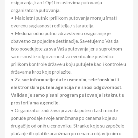
osiguranja, kao i Opštim uslovima putovanja
organizatora putovanja.
• Maloletni putnici prilikom putovanja moraju imati
overenu saglasnost roditelja / staratelja.
• Međunarodno putno zdravstveno osiguranje je
obavezno za pojedine destinacije. Savetujemo Vas da
isto posedujete za sva Vaša putovanja jer u suprotnom
sami snosite odgovornost za eventualne posledice
prilikom kontrole države u koju putujete kao i kontrole u
državama kroz koje prolazite.
•
Za sve informacije date usmenim, telefonskim ili
elektronskim putem agencija ne snosi odgovornost.
Validan je samo pisani program putovanja istaknut u
prostorijama agencije
.
• Organizator zadržava pravo da putem Last minute
ponude prodaje svoje aranžmana po cenama koje su
drugačije od onih u cenovniku. Stranke koje su započele
plaćanje ili uplatile aranžman po cenama objavljenim u