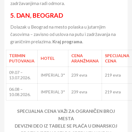
zadržavanjima radi odmora.
5. DAN, BEOGRAD
Dolazak u Beograd na mesto polaska u jutarnjim
časovima – zavisno od uslova na putu i zadržavanja na
graničnim prelazima.
Kraj programa
.
TERMIN
CENA
SPECIJALNA
HOTEL
PUTOVANJA
ARANŽMANA
CENA
09.07 –
IMPERIAL 3*
239 evra
219 evra
13.07.2026.
06.08 –
IMPERIAL 3*
239 evra
219 evra
10.08.2026.
SPECIJALNA CENA VAŽI ZA OGRANIČEN BROJ
MESTA
DEVIZNI DEO IZ TABELE SE PLAĆA U DINARSKOJ