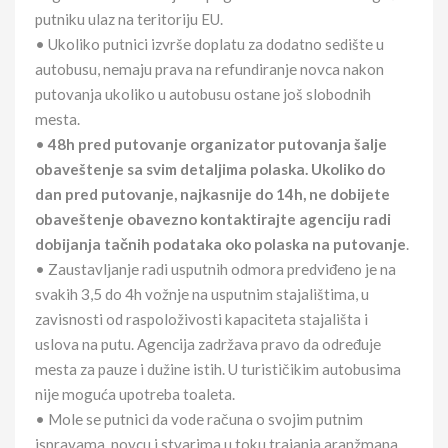
putniku ulaz na teritoriju EU.
• Ukoliko putnici izvrše doplatu za dodatno sedište u
autobusu, nemaju prava na refundiranje novca nakon
putovanja ukoliko u autobusu ostane još slobodnih
mesta.
•
48h pred putovanje organizator putovanja šalje
obaveštenje sa svim detaljima polaska. Ukoliko do
dan pred putovanje, najkasnije do 14h, ne dobijete
obaveštenje obavezno kontaktirajte agenciju radi
dobijanja tačnih podataka oko polaska na putovanje
.
• Zaustavljanje radi usputnih odmora predviđeno je na
svakih 3,5 do 4h vožnje na usputnim stajalištima, u
zavisnosti od raspoloživosti kapaciteta stajališta i
uslova na putu. Agencija zadržava pravo da određuje
mesta za pauze i dužine istih. U turističikim autobusima
nije moguća upotreba toaleta.
• Mole se putnici da vode računa o svojim putnim
ispravama, novcu i stvarima u toku trajanja aranžmana.