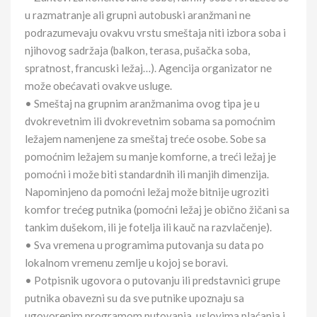
u razmatranje ali grupni autobuski aranžmani ne
podrazumevaju ovakvu vrstu smeštaja niti izbora soba i
njihovog sadržaja (balkon, terasa, pušačka soba,
spratnost, francuski ležaj…). Agencija organizator ne
može obećavati ovakve usluge.
• Smeštaj na grupnim aranžmanima ovog tipa je u
dvokrevetnim ili dvokrevetnim sobama sa pomoćnim
ležajem namenjene za smeštaj treće osobe. Sobe sa
pomoćnim ležajem su manje komforne, a treći ležaj je
pomoćni i može biti standardnih ili manjih dimenzija.
Napominjeno da pomoćni ležaj može bitnije ugroziti
komfor trećeg putnika (pomoćni ležaj je obično žičani sa
tankim dušekom, ili je fotelja ili kauč na razvlačenje).
• Sva vremena u programima putovanja su data po
lokalnom vremenu zemlje u kojoj se boravi.
• Potpisnik ugovora o putovanju ili predstavnici grupe
putnika obavezni su da sve putnike upoznaju sa
ugovorenim programom putovanja, uslovima plaćanja i