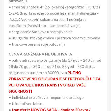
putovanju
• smeštaj u hotelu 4* (po lokalnoj kategorizaciji) u 1/2 i
1/2+1 (treći krevet je pomoćni ležaj manjih dimenzija –
isključivo na upi
t
) sobama na bazi 1 noćenja sa
doručkom (švedski sto – samoposluživanje)
• razgledanje Sarajeva u pratnji vodiča
• usluge turističkog vodiča / pratioca tokom putovanja
• troškove ogranizacije putovanja
CENA ARANŽMANA NE OBUHVATA
• putno zdravstveno osiguranje (do 17 god – 240 din, od
18 do 70 god –350 din, od 71 do 83 god – 730 din) sa
osiguranom sumom do 30000 evra
PUTNO
ZDRAVSTVENO OSIGURANJE SE PREPORUČUJE ZA
PUTOVANJE U INOSTRANSTVO RADI VAŠE
SIGURNOSTI
• individualne troškove – nepomenute usluge
• fakultativne izlete
•
transfer iz NOVOG SADA – doplata 20 evra /