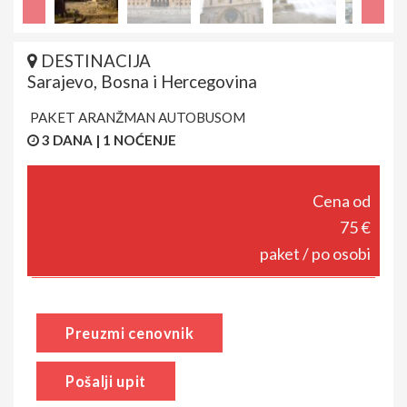
DESTINACIJA
Sarajevo, Bosna i Hercegovina
PAKET ARANŽMAN AUTOBUSOM
3 DANA | 1 NOĆENJE
Cena od
75 €
paket / po osobi
Preuzmi cenovnik
Pošalji upit