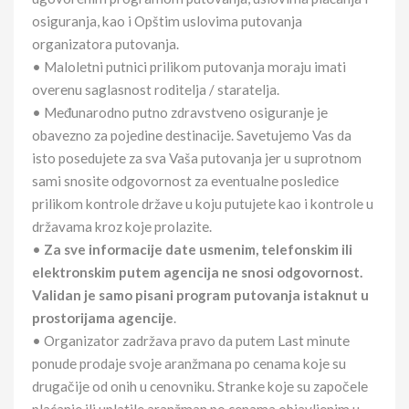
osiguranja, kao i Opštim uslovima putovanja
organizatora putovanja.
• Maloletni putnici prilikom putovanja moraju imati
overenu saglasnost roditelja / staratelja.
• Međunarodno putno zdravstveno osiguranje je
obavezno za pojedine destinacije. Savetujemo Vas da
isto posedujete za sva Vaša putovanja jer u suprotnom
sami snosite odgovornost za eventualne posledice
prilikom kontrole države u koju putujete kao i kontrole u
državama kroz koje prolazite.
•
Za sve informacije date usmenim, telefonskim ili
elektronskim putem agencija ne snosi odgovornost.
Validan je samo pisani program putovanja istaknut u
prostorijama agencije
.
• Organizator zadržava pravo da putem Last minute
ponude prodaje svoje aranžmana po cenama koje su
drugačije od onih u cenovniku. Stranke koje su započele