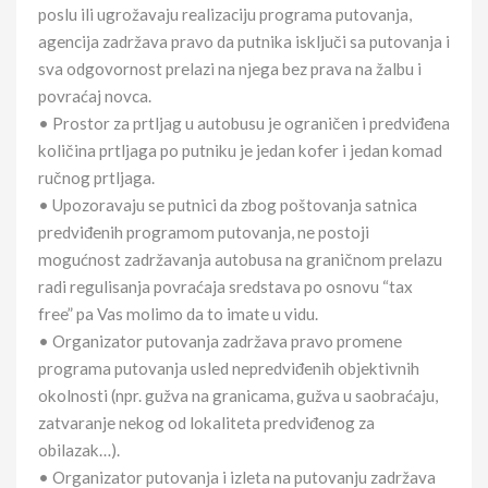
poslu ili ugrožavaju realizaciju programa putovanja,
agencija zadržava pravo da putnika isključi sa putovanja i
sva odgovornost prelazi na njega bez prava na žalbu i
povraćaj novca.
• Prostor za prtljag u autobusu je ograničen i predviđena
količina prtljaga po putniku je jedan kofer i jedan komad
ručnog prtljaga.
• Upozoravaju se putnici da zbog poštovanja satnica
predviđenih programom putovanja, ne postoji
mogućnost zadržavanja autobusa na graničnom prelazu
radi regulisanja povraćaja sredstava po osnovu “tax
free” pa Vas molimo da to imate u vidu.
• Organizator putovanja zadržava pravo promene
programa putovanja usled nepredviđenih objektivnih
okolnosti (npr. gužva na granicama, gužva u saobraćaju,
zatvaranje nekog od lokaliteta predviđenog za
obilazak…).
• Organizator putovanja i izleta na putovanju zadržava