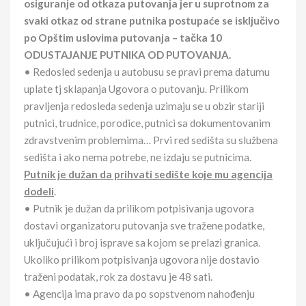
osiguranje od otkaza putovanja jer u suprotnom za
svaki otkaz od strane putnika postupaće se isključivo
po Opštim uslovima putovanja – tačka 10
ODUSTAJANJE PUTNIKA OD PUTOVANJA.
• Redosled sedenja u autobusu se pravi prema datumu
uplate tj sklapanja Ugovora o putovanju. Prilikom
pravljenja redosleda sedenja uzimaju se u obzir stariji
putnici, trudnice, porodice, putnici sa dokumentovanim
zdravstvenim problemima… Prvi red sedišta su službena
sedišta i ako nema potrebe, ne izdaju se putnicima.
Putnik je dužan da prihvati sedište koje mu agencija
dodeli
.
• Putnik je dužan da prilikom potpisivanja ugovora
dostavi organizatoru putovanja sve tražene podatke,
uključujući i broj isprave sa kojom se prelazi granica.
Ukoliko prilikom potpisivanja ugovora nije dostavio
traženi podatak, rok za dostavu je 48 sati.
• Agencija ima pravo da po sopstvenom nahođenju