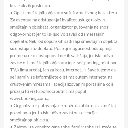
bez ikakvih posledica.
• Opisi smeštajnih objekata su informativnog karaktera.
Za eventualna odstupanja i kvalitet usluge u okviru
smeštajnih objekata, organizator putovanja ne snosi
odgovornost jer to isključivo zavisi od smeštajnih
objekata. Neki od dopunskih sadržaja smeštajnih objekta
su dostupni uz doplatu. Postoji mogućnost odstupanja i
promena oko dostupnosti nekih sadržaja, jer isključivo
zavise od smeštajnih objekata (npr. sef, parking, mini-bar,
TV, klima uređaj, fen za kosu, internet…). Savetujemo da
se i sami više informišete o istima putem interneta, na
društvenim mrežama i specijalizovanim portalima koji
pružaju tu vrstu pomoći putnicima poput ,
www.booking.com…
• Organizator putovanja ne može da utiče na razmeštaj
po sobama jer to isključivo zavisi od recepcije
smeštajnog objekta.
• Zahtevi za konektovane sobe, family sobe i sl uzeće se