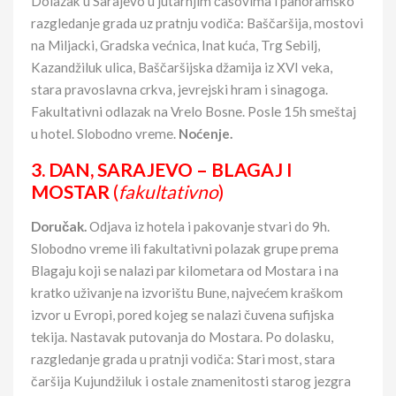
Dolazak u Sarajevo u jutarnjim časovima i panoramsko
razgledanje grada uz pratnju vodiča: Baščaršija, mostovi
na Miljacki, Gradska većnica, Inat kuća, Trg Sebilj,
Kazandžiluk ulica, Baščaršijska džamija iz XVI veka,
stara pravoslavna crkva, jevrejski hram i sinagoga.
Fakultativni odlazak na Vrelo Bosne. Posle 15h smeštaj
u hotel. Slobodno vreme.
Noćenje.
3. DAN, SARAJEVO – BLAGAJ I
MOSTAR
(
fakultativno
)
Doručak.
Odjava iz hotela i pakovanje stvari do 9h.
Slobodno vreme ili fakultativni polazak grupe prema
Blagaju koji se nalazi par kilometara od Mostara i na
kratko uživanje na izvorištu Bune, najvećem kraškom
izvor u Evropi, pored kojeg se nalazi čuvena sufijska
tekija. Nastavak putovanja do Mostara. Po dolasku,
razgledanje grada u pratnji vodiča: Stari most, stara
čaršija Kujundžiluk i ostale znamenitosti starog jezgra