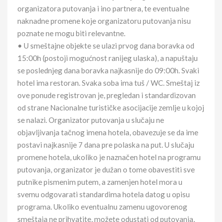
organizatora putovanja i ino partnera, te eventualne
naknadne promene koje organizatoru putovanja nisu
poznate ne mogu biti relevantne.
• U smeštajne objekte se ulazi prvog dana boravka od
15:00h (postoji mogućnost ranijeg ulaska), a napuštaju
se poslednjeg dana boravka najkasnije do 09:00h. Svaki
hotel ima restoran. Svaka soba ima tuš / WC. Smeštaj iz
ove ponude registrovan je, pregledan i standardizovan
od strane Nacionalne turističke asocijacije zemlje u kojoj
se nalazi. Organizator putovanja u slučaju ne
objavljivanja tačnog imena hotela, obavezuje se da ime
postavi najkasnije 7 dana pre polaska na put. U slučaju
promene hotela, ukoliko je naznačen hotel na programu
putovanja, organizator je dužan o tome obavestiti sve
putnike pismenim putem, a zamenjen hotel mora u
svemu odgovarati standardima hotela datog u opisu
programa. Ukoliko eventualnu zamenu ugovorenog
smeštaja ne prihvatite, možete odustati od putovanja,