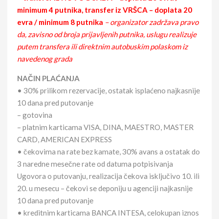
minimum 4 putnika, transfer iz VRŠCA – doplata 20
evra / minimum 8 putnika
– organizator zadržava pravo
da, zavisno od broja prijavljenih putnika, uslugu realizuje
putem transfera ili direktnim autobuskim polaskom iz
navedenog grada
NAČIN PLAĆANJA
• 30% prilikom rezervacije, ostatak isplaćeno najkasnije
10 dana pred putovanje
– gotovina
– platnim karticama VISA, DINA, MAESTRO, MASTER
CARD, AMERICAN EXPRESS
• čekovima na rate bez kamate, 30% avans a ostatak do
3 naredne mesečne rate od datuma potpisivanja
Ugovora o putovanju, realizacija čekova isključivo 10. ili
20. u mesecu – čekovi se deponiju u agenciji najkasnije
10 dana pred putovanje
• kreditnim karticama BANCA INTESA, celokupan iznos