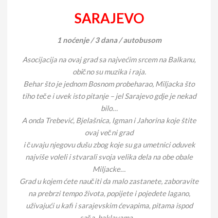
SARAJEVO
1 noćenje / 3 dana / autobusom
Asocijacija na ovaj grad sa najvećim srcem na Balkanu,
obično su muzika i raja.
Behar što je jednom Bosnom probeharao, Miljacka što
tiho teče i uvek isto pitanje – jel Sarajevo gdje je nekad
bilo…
A onda Trebević, Bjelašnica, Igman i Jahorina koje štite
ovaj večni grad
i čuvaju njegovu dušu zbog koje su ga umetnici oduvek
najviše voleli i stvarali svoja velika dela na obe obale
Miljacke…
Grad u kojem ćete naučiti da malo zastanete, zaboravite
na prebrzi tempo života, popijete i pojedete lagano,
uživajući u kafi i sarajevskim ćevapima, pitama ispod
sača, baklavama…