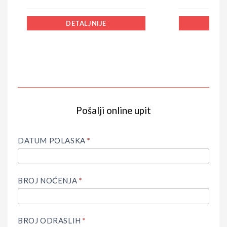
DETALJNIJE
DE
Pošalji online upit
IF
Upit
YOU
ARE
DATUM POLASKA
*
HUMAN,
LEAVE
THIS
FIELD
BROJ NOĆENJA
*
BLANK.
BROJ ODRASLIH
*