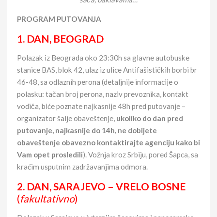
PROGRAM PUTOVANJA
1. DAN,
BEOGRAD
Polazak iz Beograda oko 23:30h sa glavne autobuske
stanice BAS, blok 42, ulaz iz ulice Antifašističkih borbi br
46-48, sa odlaznih perona (detaljnije informacije o
polasku: tačan broj perona, naziv prevoznika, kontakt
vodiča, biće poznate najkasnije 48h pred putovanje –
organizator šalje obaveštenje,
ukoliko do dan pred
putovanje, najkasnije do 14h, ne dobijete
obaveštenje obavezno kontaktirajte agenciju
kako bi
Vam opet prosledili
). Vožnja kroz Srbiju, pored Šapca, sa
kraćim usputnim zadržavanjima odmora.
2. DAN, SARAJEVO – VRELO BOSNE
(
fakultativno
)