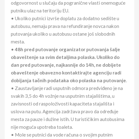
odgovornost u slučaju da pogranične vlasti onemoguće
putniku ulaz na teritoriju EU.
• Ukoliko putnici izvrše doplatu za dodatno sedište u
autobusu, nemaju prava na refundiranje novca nakon
putovanja ukoliko u autobusu ostane još slobodnih
mesta.
•
48h pred putovanje organizator putovanja šalje
obaveštenje sa svim detaljima polaska. Ukoliko do
dan pred putovanje, najkasnije do 14h, ne dobijete
obaveštenje obavezno kontaktirajte agenciju radi
dobijanja tačnih podataka oko polaska na putovanje
.
• Zaustavljanje radi usputnih odmora predviđeno je na
svakih 3,5 do 4h vožnje na usputnim stajalištima, u
zavisnosti od raspoloživosti kapaciteta stajališta i
uslova na putu. Agencija zadržava pravo da određuje
mesta za pauze i dužine istih. U turističikim autobusima
nije moguća upotreba toaleta.
• Mole se putnici da vode računa o svojim putnim