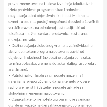
pravo izmene termina i uslova izvođenja fakultativnih
izleta predviđenih programom kao i redosleda
razgledanja usled objektivnih okolnosti. Molimo da
uzmete u obzir da postoji mogućnost da usled državnih ili
verskih praznika na određenoj destinaciji neki od
lokaliteta ili tržnih centara, prodavnica, restorana,
muzeja… ne rade.
• Dužina trajanja slobodnog vremena za individualne
aktivnosti tokom programa putovanja zavisi od
objektivnih okolnosti (npr. dužine trajanja obilazaka,
termina polazaka, vremena dolaska i daljeg rasporeda u
aranžmanu).
• Putnicima koji imaju za cilj posete muzejima i
galerijama, preporučujemo da na internetu provere
radno vreme istih i da željene posete usklade sa
slobodnim vremenom na putovanju.
• Oznaka kategorije hotela u programu je zvanično
utvrđena i važeća na dan zaključenja ugovora između