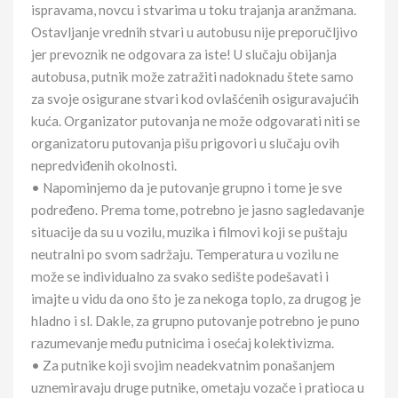
ispravama, novcu i stvarima u toku trajanja aranžmana.
Ostavljanje vrednih stvari u autobusu nije preporučljivo
jer prevoznik ne odgovara za iste! U slučaju obijanja
autobusa, putnik može zatražiti nadoknadu štete samo
za svoje osigurane stvari kod ovlašćenih osiguravajućih
kuća. Organizator putovanja ne može odgovarati niti se
organizatoru putovanja pišu prigovori u slučaju ovih
nepredviđenih okolnosti.
• Napominjemo da je putovanje grupno i tome je sve
podređeno. Prema tome, potrebno je jasno sagledavanje
situacije da su u vozilu, muzika i filmovi koji se puštaju
neutralni po svom sadržaju. Temperatura u vozilu ne
može se individualno za svako sedište podešavati i
imajte u vidu da ono što je za nekoga toplo, za drugog je
hladno i sl. Dakle, za grupno putovanje potrebno je puno
razumevanje među putnicima i osećaj kolektivizma.
• Za putnike koji svojim neadekvatnim ponašanjem
uznemiravaju druge putnike, ometaju vozače i pratioca u