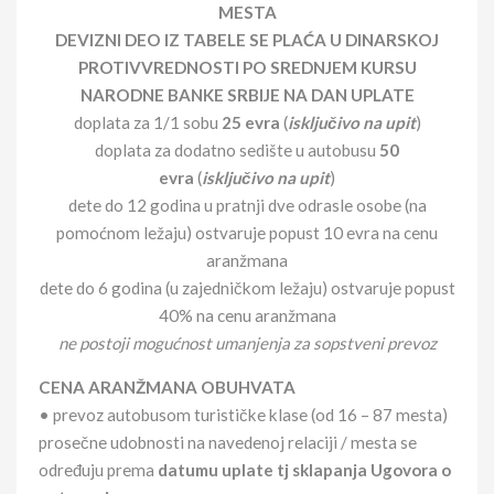
MESTA
DEVIZNI DEO IZ TABELE SE PLAĆA U DINARSKOJ
PROTIVVREDNOSTI PO SREDNJEM KURSU
NARODNE BANKE SRBIJE NA DAN UPLATE
doplata za 1/1 sobu
25 evra
(
isključivo na upit
)
doplata za dodatno sedište u autobusu
50
evra
(
isključivo na upit
)
dete do 12 godina u pratnji dve odrasle osobe (na
pomoćnom ležaju) ostvaruje popust 10 evra na cenu
aranžmana
dete do 6 godina (u zajedničkom ležaju) ostvaruje popust
40% na cenu aranžmana
ne postoji mogućnost umanjenja za sopstveni prevoz
CENA ARANŽMANA OBUHVATA
• prevoz autobusom turističke klase (od 16 – 87 mesta)
prosečne udobnosti na navedenoj relaciji / mesta se
određuju prema
datumu uplate tj sklapanja Ugovora o