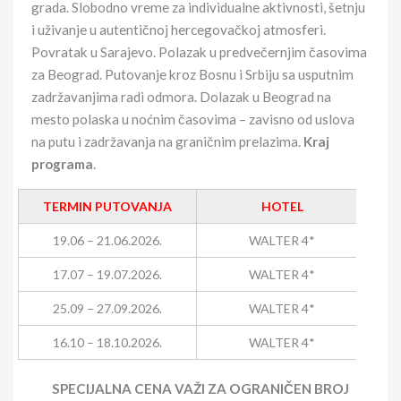
grada. Slobodno vreme za individualne aktivnosti, šetnju
i uživanje u autentičnoj hercegovačkoj atmosferi.
Povratak u Sarajevo. Polazak u predvečernjim časovima
za Beograd. Putovanje kroz Bosnu i Srbiju sa usputnim
zadržavanjima radi odmora. Dolazak u Beograd na
mesto polaska u noćnim časovima – zavisno od uslova
na putu i zadržavanja na graničnim prelazima.
Kraj
programa
.
TERMIN PUTOVANJA
HOTEL
C
19.06 – 21.06.2026.
WALTER 4*
17.07 – 19.07.2026.
WALTER 4*
25.09 – 27.09.2026.
WALTER 4*
16.10 – 18.10.2026.
WALTER 4*
SPECIJALNA CENA VAŽI ZA OGRANIČEN BROJ