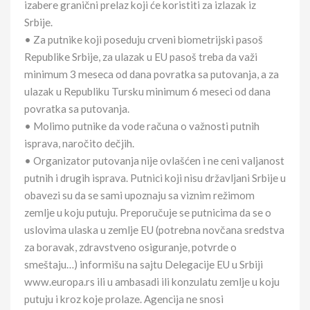
izabere granični prelaz koji će koristiti za izlazak iz
Srbije.
• Za putnike koji poseduju crveni biometrijski pasoš
Republike Srbije, za ulazak u EU pasoš treba da važi
minimum 3 meseca od dana povratka sa putovanja, a za
ulazak u Republiku Tursku minimum 6 meseci od dana
povratka sa putovanja.
• Molimo putnike da vode računa o važnosti putnih
isprava, naročito dečjih.
• Organizator putovanja nije ovlašćen i ne ceni valjanost
putnih i drugih isprava. Putnici koji nisu državljani Srbije u
obavezi su da se sami upoznaju sa viznim režimom
zemlje u koju putuju. Preporučuje se putnicima da se o
uslovima ulaska u zemlje EU (potrebna novčana sredstva
za boravak, zdravstveno osiguranje, potvrde o
smeštaju…) informišu na sajtu Delegacije EU u Srbiji
www.europa.rs ili u ambasadi ili konzulatu zemlje u koju
putuju i kroz koje prolaze. Agencija ne snosi