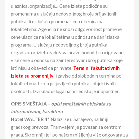
ulaznica, organizacije… Cene izleta podložne su
promenama u slučaju nedovoljnog broja prijavljenih
putnika ili u slučaju promena cena ulaznica na
lokalitetima. Agencija ne snosi odgovornost promene
cene ulaznica na lokalitetima u odnosu na dan izlaska
programa. U slučaju nedovoljnog broja putnika,
organizator izleta zadržava pravo ponuditi korigovane,
više cene u odnosu na zainteresovani broj putnika koje
isti nisu u obavezi da prihvate.
Termini fakultativnih
izleta su promenljivi
i zavise od slobodnih termina po
lokalitetima, broja prijavljenih putnika i objektivnih
okolnosti. Izvršilac usluga na odredištu je inopartner.
OPIS SMEŠTAJA –
opisi smeštajnih objekata su
informativnog karaktera
Hotel WALTER 4*
Nalazi se u Sarajevo, na liniji
gradskog prevoza. Tramvajem je povezan sa centrom
grada. Skromniji je i po našem mišljenju više odgovara za