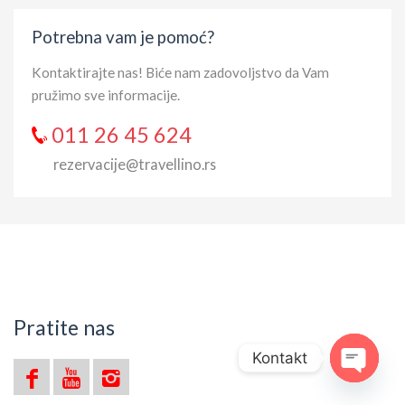
Potrebna vam je pomoć?
Kontaktirajte nas! Biće nam zadovoljstvo da Vam
pružimo sve informacije.
011 26 45 624
rezervacije@travellino.rs
Pratite nas
Kontakt
Open ch