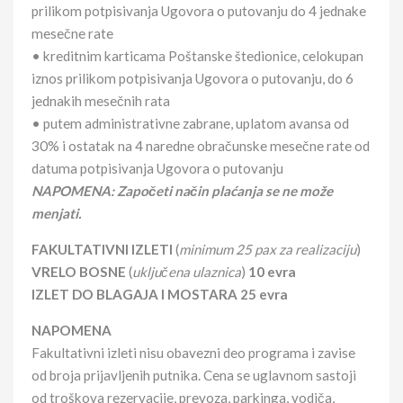
prilikom potpisivanja Ugovora o putovanju do 4 jednake
mesečne rate
• kreditnim karticama Poštanske štedionice, celokupan
iznos prilikom potpisivanja Ugovora o putovanju, do 6
jednakih mesečnih rata
• putem administrativne zabrane, uplatom avansa od
30% i ostatak na 4 naredne obračunske mesečne rate od
datuma potpisivanja Ugovora o putovanju
NAPOMENA: Započeti način plaćanja se ne može
menjati.
FAKULTATIVNI IZLETI
(
minimum 25 pax za realizaciju
)
VRELO BOSNE
(
uključena ulaznica
)
10 evra
IZLET DO BLAGAJA I MOSTARA 25 evra
NAPOMENA
Fakultativni izleti nisu obavezni deo programa i zavise
od broja prijavljenih putnika. Cena se uglavnom sastoji
od troškova rezervacije, prevoza, parkinga, vodiča,