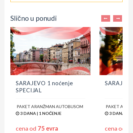
Slično u ponudi
SARAJEVO 1 noćenje
SARAJEVO
PAKET ARANŽMAN AUTOBUSOM
PAKET ARA
3 DANA | 1 NOĆENJE
5 DANA | 2
cena od
75 evra
cena od
1