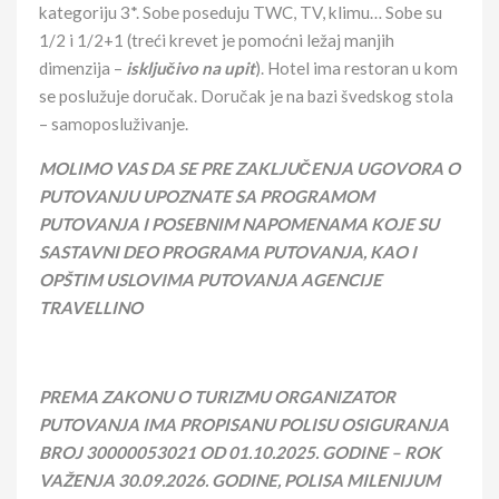
kategoriju 3*. Sobe poseduju TWC, TV, klimu… Sobe su
1/2 i 1/2+1 (treći krevet je pomoćni ležaj manjih
dimenzija –
isključivo na upit
). Hotel ima restoran u kom
se poslužuje doručak. Doručak je na bazi švedskog stola
– samoposluživanje.
MOLIMO VAS DA SE PRE ZAKLJUČENJA UGOVORA O
PUTOVANJU UPOZNATE SA PROGRAMOM
PUTOVANJA I POSEBNIM NAPOMENAMA KOJE SU
SASTAVNI DEO PROGRAMA PUTOVANJA, KAO I
OPŠTIM USLOVIMA PUTOVANJA AGENCIJE
TRAVELLINO
PREMA ZAKONU O TURIZMU ORGANIZATOR
PUTOVANJA IMA PROPISANU POLISU OSIGURANJA
BROJ
30000053021
OD 01.10.202
5
. GODINE – ROK
VAŽENJA
30
.
09
.202
6
. GODINE, POLISA MILENIJUM