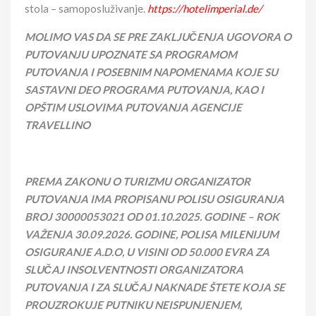
stola – samoposluživanje.
https://hotelimperial.de/
MOLIMO VAS DA SE PRE ZAKLJUČENJA UGOVORA O
PUTOVANJU UPOZNATE SA PROGRAMOM
PUTOVANJA I POSEBNIM NAPOMENAMA KOJE SU
SASTAVNI DEO PROGRAMA PUTOVANJA, KAO I
OPŠTIM USLOVIMA PUTOVANJA AGENCIJE
TRAVELLINO
PREMA ZAKONU O TURIZMU ORGANIZATOR
PUTOVANJA IMA PROPISANU POLISU OSIGURANJA
BROJ
30000053021
OD 01.10.202
5
. GODINE – ROK
VAŽENJA
30
.
09
.202
6
. GODINE, POLISA MILENIJUM
OSIGURANJE A.D.O, U VISINI OD 50.000 EVRA ZA
SLUČAJ INSOLVENTNOSTI ORGANIZATORA
PUTOVANJA I ZA SLUČAJ NAKNADE ŠTETE KOJA SE
PROUZROKUJE PUTNIKU NEISPUNJENJEM,