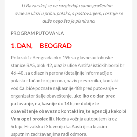
U Bavarskoj se ne razgledaju samo građevine –
ovde se ulazi u priču, polako, s poštovanjem, i ostaje se
duže nego što je planirano.
PROGRAM PUTOVANJA
1. DAN, BEOGRAD
Polazak iz Beograda oko 19h sa glavne autobuske
stanice BAS, blok 42, ulaz iz ulice Antifašističkih borbi br
46-48, sa odlaznih perona (detaljnije informacije o
polasku: tačan broj perona, naziv prevoznika, kontakt
vodiča, biće poznate najkasnije 48h pred putovanje –
organizator šalje obaveštenje,
ukoliko do dan pred
putovanje, najkasnije do 14h, ne dobijete
obaveštenje obavezno kontaktirajte agenciju
kako bi
Vam opet prosledili
). Noćna vožnja autoputem kroz
Srbiju, Hrvatsku i Sloveniju ka Austriji sa kraćim
usputnim zadržavanjima radi odmora.