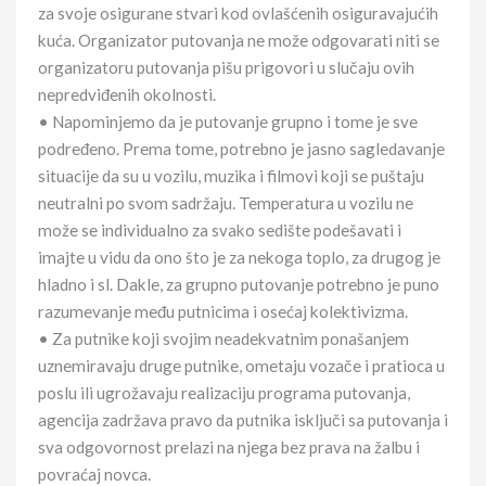
za svoje osigurane stvari kod ovlašćenih osiguravajućih
kuća. Organizator putovanja ne može odgovarati niti se
organizatoru putovanja pišu prigovori u slučaju ovih
nepredviđenih okolnosti.
• Napominjemo da je putovanje grupno i tome je sve
podređeno. Prema tome, potrebno je jasno sagledavanje
situacije da su u vozilu, muzika i filmovi koji se puštaju
neutralni po svom sadržaju. Temperatura u vozilu ne
može se individualno za svako sedište podešavati i
imajte u vidu da ono što je za nekoga toplo, za drugog je
hladno i sl. Dakle, za grupno putovanje potrebno je puno
razumevanje među putnicima i osećaj kolektivizma.
• Za putnike koji svojim neadekvatnim ponašanjem
uznemiravaju druge putnike, ometaju vozače i pratioca u
poslu ili ugrožavaju realizaciju programa putovanja,
agencija zadržava pravo da putnika isključi sa putovanja i
sva odgovornost prelazi na njega bez prava na žalbu i
povraćaj novca.