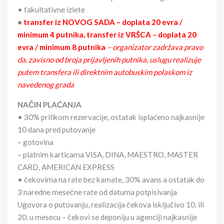
• fakultativne izlete
•
transfer iz NOVOG SADA – doplata 20 evra /
minimum 4 putnika, transfer iz VRŠCA – doplata 20
evra / minimum 8 putnika
– organizator zadržava pravo
da, zavisno od broja prijavljenih putnika, uslugu realizuje
putem transfera ili direktnim autobuskim polaskom iz
navedenog grada
NAČIN PLAĆANJA
• 30% prilikom rezervacije, ostatak isplaćeno najkasnije
10 dana pred putovanje
– gotovina
– platnim karticama VISA, DINA, MAESTRO, MASTER
CARD, AMERICAN EXPRESS
• čekovima na rate bez kamate, 30% avans a ostatak do
3 naredne mesečne rate od datuma potpisivanja
Ugovora o putovanju, realizacija čekova isključivo 10. ili
20. u mesecu – čekovi se deponiju u agenciji najkasnije