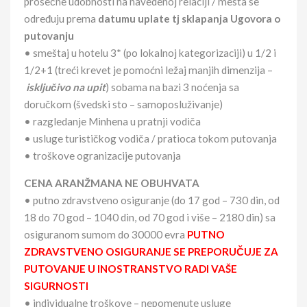
prosečne udobnosti na navedenoj relaciji / mesta se
određuju prema
datumu uplate tj sklapanja Ugovora o
putovanju
• smeštaj u hotelu 3* (po lokalnoj kategorizaciji) u 1/2 i
1/2+1 (treći krevet je pomoćni ležaj manjih dimenzija –
isključivo na upit
) sobama na bazi 3 noćenja sa
doručkom (švedski sto – samoposluživanje)
• razgledanje Minhena u pratnji vodiča
• usluge turističkog vodiča / pratioca tokom putovanja
• troškove ogranizacije putovanja
CENA ARANŽMANA NE OBUHVATA
• putno zdravstveno osiguranje (do 17 god – 730 din, od
18 do 70 god – 1040 din, od 70 god i više – 2180 din) sa
osiguranom sumom do 30000 evra
PUTNO
ZDRAVSTVENO OSIGURANJE SE PREPORUČUJE ZA
PUTOVANJE U INOSTRANSTVO RADI VAŠE
SIGURNOSTI
• individualne troškove – nepomenute usluge