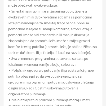
može obećavati ovakve usluge.
• Smeštaj na grupnim aranžmanima ovog tipa je u
dvokrevetnim ili dvokrevetnim sobama sa pomoćnim
ležajem namenjene za smeštaj treće osobe. Sobe sa
pomoćnim ležajem su manje komforne, a treći ležaj je
pomoćni i može biti standardnih ili manjih dimenzija.
Napominjeno da pomoćni ležaj može bitnije ugroziti
komfor trećeg putnika (pomoćni ležaj je obično žičani sa
tankim dušekom, ili je fotelja ili kauč na razvlačenje).
• Sva vremena u programima putovanja su data po
lokalnom vremenu zemlje u kojoj se boravi.
• Potpisnik ugovora o putovanju ili predstavnici grupe
putnika obavezni su da sve putnike upoznaju sa
ugovorenim programom putovanja, uslovima plaćanja i
osiguranja, kao i Opštim uslovima putovanja
organizatora putovanja.
• Maloletni putnici prilikom putovanja moraju imati
overenu saglasnost roditelja / staratelja.