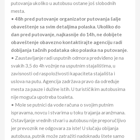
putovanja ukoliko u autobusu ostane još slobodnih
mesta.
•
48h pred putovanje organizator putovanja šalje
obaveštenje sa svim detaljima polaska. Ukoliko do
dan pred putovanje, najkasnije do 14h, ne dobijete
obaveštenje obavezno kontaktirajte agenciju radi
dobijanja tačnih podataka oko polaska na putovanje
.
• Zaustavljanje radi usputnih odmora predviđeno je na
svakih 3,5 do 4h vožnje na usputnim stajalištima, u
zavisnosti od raspoloživosti kapaciteta stajališta i
uslova na putu. Agencija zadržava pravo da određuje
mesta za pauze i dužine istih. U turističikim autobusima
nije moguća upotreba toaleta.
• Mole se putnici da vode računa o svojim putnim
ispravama, novcu i stvarima u toku trajanja aranžmana.
Ostavljanje vrednih stvari u autobusu nije preporučljivo
jer prevoznik ne odgovara za iste! U slučaju obijanja
autobusa, putnik može zatražiti nadoknadu štete samo