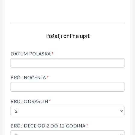
Pošalji online upit
IF
Upit
YOU
ARE
DATUM POLASKA
*
HUMAN,
LEAVE
THIS
FIELD
BROJ NOĆENJA
*
BLANK.
BROJ ODRASLIH
*
BROJ DECE OD 2 DO 12 GODINA
*