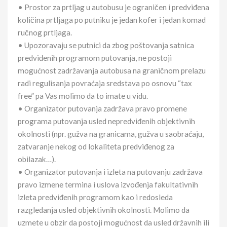
• Prostor za prtljag u autobusu je ograničen i predviđena
količina prtljaga po putniku je jedan kofer i jedan komad
ručnog prtljaga.
• Upozoravaju se putnici da zbog poštovanja satnica
predviđenih programom putovanja, ne postoji
mogućnost zadržavanja autobusa na graničnom prelazu
radi regulisanja povraćaja sredstava po osnovu “tax
free” pa Vas molimo da to imate u vidu.
• Organizator putovanja zadržava pravo promene
programa putovanja usled nepredviđenih objektivnih
okolnosti (npr. gužva na granicama, gužva u saobraćaju,
zatvaranje nekog od lokaliteta predviđenog za
obilazak…).
• Organizator putovanja i izleta na putovanju zadržava
pravo izmene termina i uslova izvođenja fakultativnih
izleta predviđenih programom kao i redosleda
razgledanja usled objektivnih okolnosti. Molimo da
uzmete u obzir da postoji mogućnost da usled državnih ili