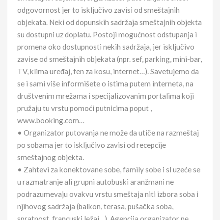
odgovornost jer to isključivo zavisi od smeštajnih
objekata. Neki od dopunskih sadržaja smeštajnih objekta
su dostupni uz doplatu. Postoji mogućnost odstupanja i
promena oko dostupnosti nekih sadržaja, jer isključivo
zavise od smeštajnih objekata (npr. sef, parking, mini-bar,
TV, klima uređaj, fen za kosu, internet…). Savetujemo da
se i sami više informišete o istima putem interneta, na
društvenim mrežama i specijalizovanim portalima koji
pružaju tu vrstu pomoći putnicima poput ,
www.booking.com…
• Organizator putovanja ne može da utiče na razmeštaj
po sobama jer to isključivo zavisi od recepcije
smeštajnog objekta.
• Zahtevi za konektovane sobe, family sobe i sl uzeće se
u razmatranje ali grupni autobuski aranžmani ne
podrazumevaju ovakvu vrstu smeštaja niti izbora soba i
njihovog sadržaja (balkon, terasa, pušačka soba,
spratnost, francuski ležaj…). Agencija organizator ne