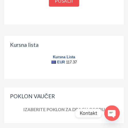
POŠALJI
Kursna lista
POKLON VAUČER
IZABERITE POKLON ZA DRAGU OSOBU
Kontakt
Open ch