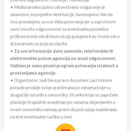
• Međunarodno putno zdravstveno osiguranje je
obavezno za pojedine destinacije. Savetujemo Vas da
isto posedujete za sva Vaša putovanja jer u suprotnom
sami snosite odgovornost za eventualne posledice
prilikom kontrole države u koju putujete kao i kontrole u
državama kroz koje prolazite.
•
Za sve informacije date usmenim, telefonskim ili
elektronskim putem agencija ne snosi odgovornost.
Validan je samo pisani program putovanja istaknut u
prostorijama agencije
.
• Organizator zadržava pravo da putem Last minute
ponude prodaje svoje aranžmana po cenama koje su
drugačije od onih u cenovniku. Stranke koje su započele
plaćanje ili uplatile aranžman po cenama objavljenim u
ovom cenovniku nemaju pravo da potražuju nadoknadu
na ime eventualne razlike u ceni.