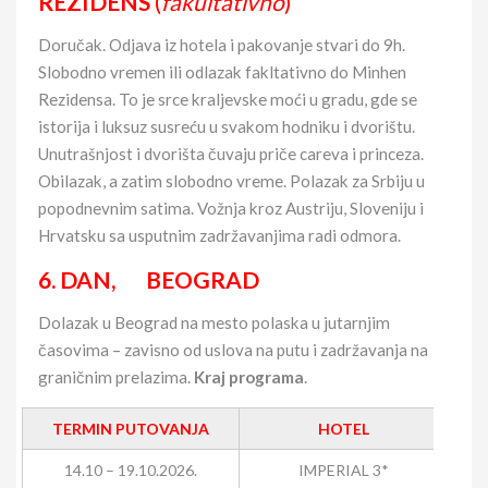
REZIDENS
(
fakultativno
)
Doručak. Odjava iz hotela i pakovanje stvari do 9h.
Slobodno vremen ili odlazak fakltativno do Minhen
Rezidensa. To je srce kraljevske moći u gradu, gde se
istorija i luksuz susreću u svakom hodniku i dvorištu.
Unutrašnjost i dvorišta čuvaju priče careva i princeza.
Obilazak, a zatim slobodno vreme. Polazak za Srbiju u
popodnevnim satima. Vožnja kroz Austriju, Sloveniju i
Hrvatsku sa usputnim zadržavanjima radi odmora.
6. DAN, BEOGRAD
Dolazak u Beograd na mesto polaska u jutarnjim
časovima – zavisno od uslova na putu i zadržavanja na
graničnim prelazima.
Kraj programa
.
TERMIN PUTOVANJA
HOTEL
C
14.10 – 19.10.2026.
IMPERIAL 3*