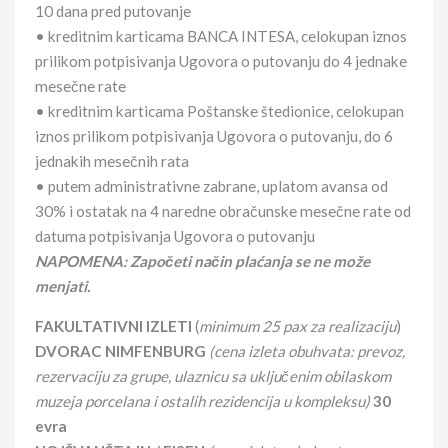
10 dana pred putovanje
• kreditnim karticama BANCA INTESA, celokupan iznos
prilikom potpisivanja Ugovora o putovanju do 4 jednake
mesečne rate
• kreditnim karticama Poštanske štedionice, celokupan
iznos prilikom potpisivanja Ugovora o putovanju, do 6
jednakih mesečnih rata
• putem administrativne zabrane, uplatom avansa od
30% i ostatak na 4 naredne obračunske mesečne rate od
datuma potpisivanja Ugovora o putovanju
NAPOMENA: Započeti način plaćanja se ne može
menjati.
FAKULTATIVNI IZLETI
(
minimum 25 pax za realizaciju
)
DVORAC NIMFENBURG
(cena izleta obuhvata: prevoz,
rezervaciju za grupe, ulaznicu sa uključenim obilaskom
muzeja porcelana i ostalih rezidencija u kompleksu)
30
evra