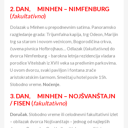
2. DAN,
MINHEN –
NIMFENBURG
(
fakultativno
)
Dolazak u Minhen u prepodnevnim satima. Panoramsko
razgledanje grada: Trijumfalna kapija, trg Odeon, Marijin
trg sa starom i novom većnicom, Bogorodičina crkva,
čuvena pivnica Hofbrojhaus… Odlazak (
fakultativno
) do
dvorca Nimfenburg – barokna letnja rezidencija vladara
porodice Vitelsbah iz XVII veka sa predivnim parkovima.
U ovom dvorcu, svaki paviljon i fontana zrače
aristokratskim šarmom. Smeštaj u hotel posle 15h.
Slobodno vreme.
Noćenje
.
3. DAN, MINHEN – NOJŠVANŠTAJN
/ FISEN
(
fakultativno
)
Doručak
. Slobodno vreme ili celodnevni fakultativni izlet
– obilazak dvorca Nojšvanštajn – jednog od najlepših