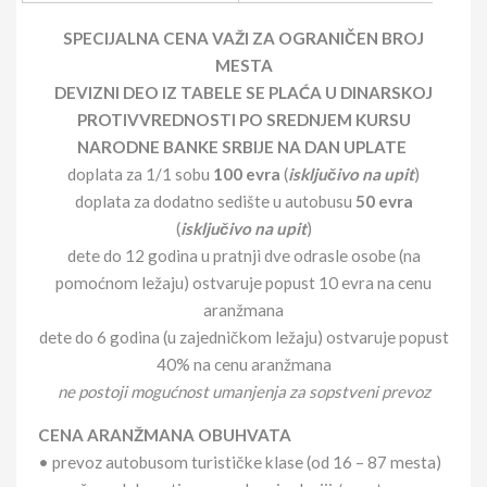
SPECIJALNA CENA VAŽI ZA OGRANIČEN BROJ
MESTA
DEVIZNI DEO IZ TABELE SE PLAĆA U DINARSKOJ
PROTIVVREDNOSTI PO SREDNJEM KURSU
NARODNE BANKE SRBIJE NA DAN UPLATE
doplata za 1/1 sobu
100 evra
(
isključivo na upit
)
doplata za dodatno sedište u autobusu
50 evra
(
isključivo na upit
)
dete do 12 godina u pratnji dve odrasle osobe (na
pomoćnom ležaju) ostvaruje popust 10 evra na cenu
aranžmana
dete do 6 godina (u zajedničkom ležaju) ostvaruje popust
40% na cenu aranžmana
ne postoji mogućnost umanjenja za sopstveni prevoz
CENA ARANŽMANA OBUHVATA
• prevoz autobusom turističke klase (od 16 – 87 mesta)