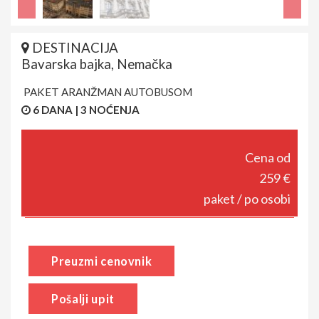
DESTINACIJA
Bavarska bajka, Nemačka
PAKET ARANŽMAN AUTOBUSOM
6 DANA | 3 NOĆENJA
Cena od
259 €
paket / po osobi
Preuzmi cenovnik
Pošalji upit