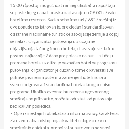
15:00h (postoji mogućnost ranijeg ulaska), a napuštaju
se poslednjeg dana boravka najkasnije do 09:00h. Svaki
hotel ima restoran. Svaka soba ima tuš / WC. Smeštaj iz
ove ponude registrovan je, pregledan i standardizovan
od strane Nacionalne turističke asocijacije zemlje u kojoj
se nalazi. Organizator putovanja u slučaju ne
objavljivanja tačnog imena hotela, obavezuje se da ime
postavi najkasnije 7 dana pre polaska na put. U slučaju
promene hotela, ukoliko je naznačen hotel na programu
putovanja, organizator je dužan o tome obavestiti sve
putnike pismenim putem, a zamenjen hotel mora u
svemu odgovarati standardima hotela datog u opisu
programa. Ukoliko eventualnu zamenu ugovorenog
smeštaja ne prihvatite, možete odustati od putovanja,
bez ikakvih posledica.
• Opisi smeštajnih objekata su informativnog karaktera.
Za eventualna odstupanja i kvalitet usluge u okviru
smeštajnih objekata, organizator putovanja ne snosi