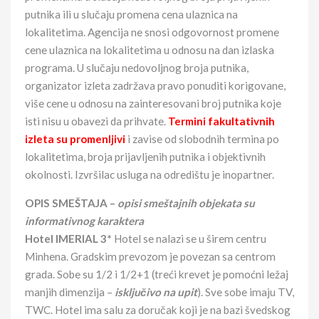
putnika ili u slučaju promena cena ulaznica na
lokalitetima. Agencija ne snosi odgovornost promene
cene ulaznica na lokalitetima u odnosu na dan izlaska
programa. U slučaju nedovoljnog broja putnika,
organizator izleta zadržava pravo ponuditi korigovane,
više cene u odnosu na zainteresovani broj putnika koje
isti nisu u obavezi da prihvate.
Termini fakultativnih
izleta su promenljivi
i zavise od slobodnih termina po
lokalitetima, broja prijavljenih putnika i objektivnih
okolnosti. Izvršilac usluga na odredištu je inopartner.
OPIS SMEŠTAJA –
opisi smeštajnih objekata su
informativnog karaktera
Hotel IMERIAL 3*
Hotel se nalazi se u širem centru
Minhena. Gradskim prevozom je povezan sa centrom
grada. Sobe su 1/2 i 1/2+1 (treći krevet je pomoćni ležaj
manjih dimenzija –
isključivo na upit
). Sve sobe imaju TV,
TWC. Hotel ima salu za doručak koji je na bazi švedskog