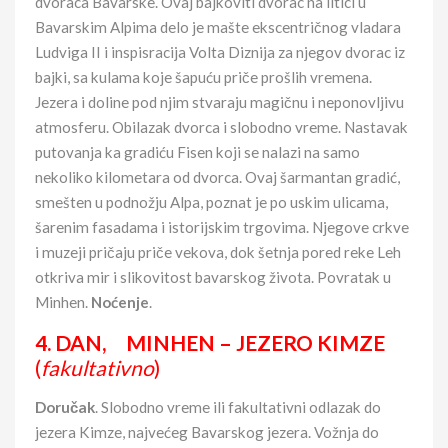
dvoraca Bavarske. Ovaj bajkoviti dvorac na litici u
Bavarskim Alpima delo je mašte ekscentričnog vladara
Ludviga II i inspisracija Volta Diznija za njegov dvorac iz
bajki, sa kulama koje šapuću priče prošlih vremena.
Jezera i doline pod njim stvaraju magičnu i neponovljivu
atmosferu. Obilazak dvorca i slobodno vreme. Nastavak
putovanja ka gradiću Fisen koji se nalazi na samo
nekoliko kilometara od dvorca. Ovaj šarmantan gradić,
smešten u podnožju Alpa, poznat je po uskim ulicama,
šarenim fasadama i istorijskim trgovima. Njegove crkve
i muzeji pričaju priče vekova, dok šetnja pored reke Leh
otkriva mir i slikovitost bavarskog života. Povratak u
Minhen.
Noćenje
.
4. DAN, MINHEN – JEZERO KIMZE
(
fakultativno
)
Doručak
. Slobodno vreme ili fakultativni odlazak do
jezera Kimze, najvećeg Bavarskog jezera. Vožnja do