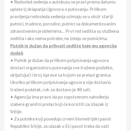
• Redosled sedenja u autobusu se pravi prema datumu
uplate tj sklapanja Ugovora o putovanju. Prilikom
pravljenja redosleda sedenja uzimaju se u obzir stariji
putnici, trudnice, porodice, putnici sa dokumentovanim
zdravstvenim problemima… Prvi red sedišta su službena
sedišta i ako nema potrebe, ne izdaju se putnicima.
Putnik je dužan da prihvati sedište koje mu agencija
dodeli
.
• Putnik je dužan da prilikom potpisivanja ugovora
dostavi organizatoru putovanja sve tražene podatke,
uključujući i broj isprave sa kojom se prelazi granica.
Ukoliko prilikom potpisivanja ugovora nije dostavio
traženi podatak, rok za dostavu je 48 sati.
• Agencija ima pravo da po sopstvenom nahođenju
izabere granični prelaz koji će koristiti za izlazak iz
Srbije.
• Za putnike koji poseduju crveni biometrijski pasoš
Republike Srbije, za ulazak u EU pasoš treba da važi