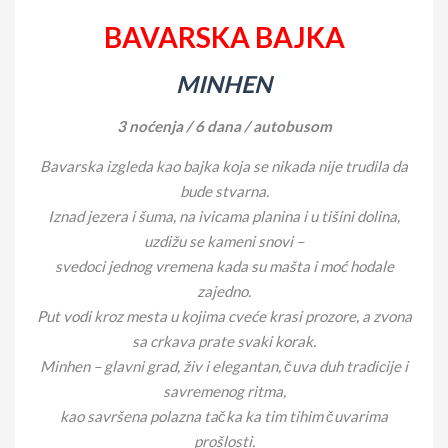
BAVARSKA BAJKA
MINHEN
3 noćenja / 6 dana / autobusom
Bavarska izgleda kao bajka koja se nikada nije trudila da
bude stvarna.
Iznad jezera i šuma, na ivicama planina i u tišini dolina,
uzdižu se kameni snovi –
svedoci jednog vremena kada su mašta i moć hodale
zajedno.
Put vodi kroz mesta u kojima cveće krasi prozore, a zvona
sa crkava prate svaki korak.
Minhen – glavni grad, živ i elegantan, čuva duh tradicije i
savremenog ritma,
kao savršena polazna tačka ka tim tihim čuvarima
prošlosti.