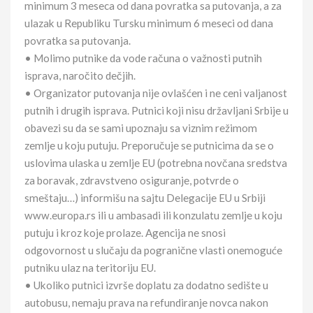
minimum 3 meseca od dana povratka sa putovanja, a za
ulazak u Republiku Tursku minimum 6 meseci od dana
povratka sa putovanja.
• Molimo putnike da vode računa o važnosti putnih
isprava, naročito dečjih.
• Organizator putovanja nije ovlašćen i ne ceni valjanost
putnih i drugih isprava. Putnici koji nisu državljani Srbije u
obavezi su da se sami upoznaju sa viznim režimom
zemlje u koju putuju. Preporučuje se putnicima da se o
uslovima ulaska u zemlje EU (potrebna novčana sredstva
za boravak, zdravstveno osiguranje, potvrde o
smeštaju…) informišu na sajtu Delegacije EU u Srbiji
www.europa.rs ili u ambasadi ili konzulatu zemlje u koju
putuju i kroz koje prolaze. Agencija ne snosi
odgovornost u slučaju da pogranične vlasti onemoguće
putniku ulaz na teritoriju EU.
• Ukoliko putnici izvrše doplatu za dodatno sedište u
autobusu, nemaju prava na refundiranje novca nakon