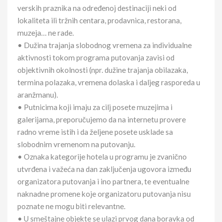
verskih praznika na određenoj destinaciji neki od
lokaliteta ili tržnih centara, prodavnica, restorana,
muzeja… ne rade.
• Dužina trajanja slobodnog vremena za individualne
aktivnosti tokom programa putovanja zavisi od
objektivnih okolnosti (npr. dužine trajanja obilazaka,
termina polazaka, vremena dolaska i daljeg rasporeda u
aranžmanu).
• Putnicima koji imaju za cilj posete muzejima i
galerijama, preporučujemo da na internetu provere
radno vreme istih i da željene posete usklade sa
slobodnim vremenom na putovanju.
• Oznaka kategorije hotela u programu je zvanično
utvrđena i važeća na dan zaključenja ugovora između
organizatora putovanja i ino partnera, te eventualne
naknadne promene koje organizatoru putovanja nisu
poznate ne mogu biti relevantne.
• U smeštajne objekte se ulazi prvog dana boravka od