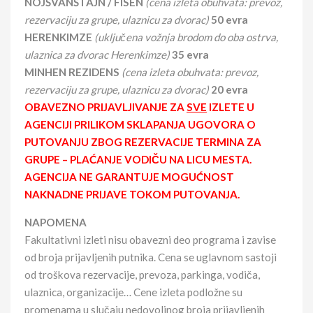
NOJŠVANŠTAJN / FISEN
(cena izleta obuhvata: prevoz,
rezervaciju za grupe, ulaznicu za dvorac)
50 evra
HERENKIMZE
(uključena vožnja brodom do oba ostrva,
ulaznica za dvorac Herenkimze)
35 evra
MINHEN REZIDENS
(cena izleta obuhvata: prevoz,
rezervaciju za grupe, ulaznicu za dvorac)
20 evra
OBAVEZNO PRIJAVLJIVANJE ZA
SVE
IZLETE U
AGENCIJI PRILIKOM SKLAPANJA UGOVORA O
PUTOVANJU ZBOG REZERVACIJE TERMINA ZA
GRUPE – PLAĆANJE VODIČU NA LICU MESTA.
AGENCIJA NE GARANTUJE MOGUĆNOST
NAKNADNE PRIJAVE TOKOM PUTOVANJA.
NAPOMENA
Fakultativni izleti nisu obavezni deo programa i zavise
od broja prijavljenih putnika. Cena se uglavnom sastoji
od troškova rezervacije, prevoza, parkinga, vodiča,
ulaznica, organizacije… Cene izleta podložne su
promenama u slučaju nedovoljnog broja prijavljenih