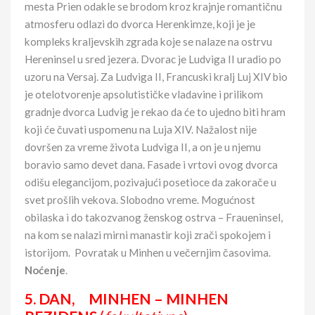
mesta Prien odakle se brodom kroz krajnje romantičnu
atmosferu odlazi do dvorca Herenkimze, koji je je
kompleks kraljevskih zgrada koje se nalaze na ostrvu
Hereninsel u sred jezera. Dvorac je Ludviga II uradio po
uzoru na Versaj. Za Ludviga II, Francuski kralj Luj XIV bio
je otelotvorenje apsolutističke vladavine i prilikom
gradnje dvorca Ludvig je rekao da će to ujedno biti hram
koji će čuvati uspomenu na Luja XIV. Nažalost nije
dovršen za vreme života Ludviga II, a on je u njemu
boravio samo devet dana. Fasade i vrtovi ovog dvorca
odišu elegancijom, pozivajući posetioce da zakorače u
svet prošlih vekova. Slobodno vreme. Mogućnost
obilaska i do takozvanog ženskog ostrva – Fraueninsel,
na kom se nalazi mirni manastir koji zrači spokojem i
istorijom. Povratak u Minhen u večernjim časovima.
Noćenje
.
5. DAN, MINHEN – MINHEN