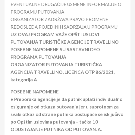
EVENTUALNE DRUGAČIJE USMENE INFORMACIJE O
PROGRAMU PUTOVANJA
ORGANIZATOR ZADRŽAVA PRAVO PROMENE
REDOSLEDA POJEDINIH SADRŽAJA U PROGRAMU
UZ OVAJ PROGRAM VAŽE OPŠTI USLOVI
PUTOVANJA TURISTIČKE AGENCIJE TRAVELLINO
POSEBNE NAPOMENE SU SASTAVNI DEO
PROGRAMA PUTOVANJA
ORGANIZATOR PUTOVANJA TURISTIČKA
AGENCIJA TRAVELLINO, LICENCA OTP 86/2021,
kategorija A
POSEBNE NAPOMENE
• Preporuka agencije je da putnik uplati individualno
osiguranje od otkaza putovanja jer u suprotnom za
svaki otkaz od strane putnika postupaće se isključivo
po Opštim uslovima putovanja – tačka 10
ODUSTAJANJE PUTNIKA OD PUTOVANJA.