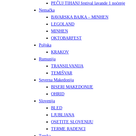
PEČUJ TIHANJ festival lavande 1 noćenje
Nemačka
BAVARSKA BAJKA – MINHEN
LEGOLAND
MINHEN
OKTOBARFEST
Poljska
KRAKOV
Rumunija
TRANSILVANIJA
TEMIŠVAR
Severna Makedonija
BISERI MAKEDONIJE
OHRID
Slovenija
BLED
LJUBLJANA
OSETITE SLOVENIJU
TERME RADENCI
Turska