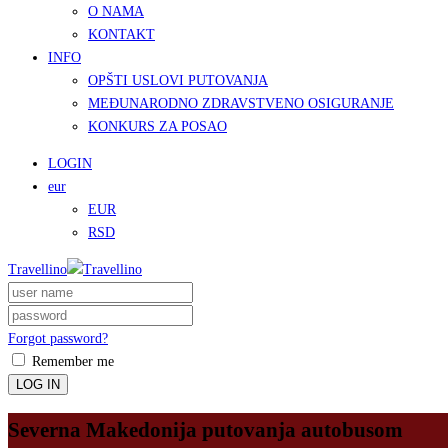
O NAMA
KONTAKT
INFO
OPŠTI USLOVI PUTOVANJA
MEĐUNARODNO ZDRAVSTVENO OSIGURANJE
KONKURS ZA POSAO
LOGIN
eur
EUR
RSD
Travellino
Forgot password?
Remember me
LOG IN
Severna Makedonija putovanja autobusom