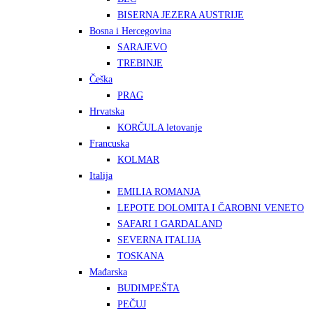
BISERNA JEZERA AUSTRIJE
Bosna i Hercegovina
SARAJEVO
TREBINJE
Češka
PRAG
Hrvatska
KORČULA letovanje
Francuska
KOLMAR
Italija
EMILIA ROMANJA
LEPOTE DOLOMITA I ČAROBNI VENETO
SAFARI I GARDALAND
SEVERNA ITALIJA
TOSKANA
Mađarska
BUDIMPEŠTA
PEČUJ