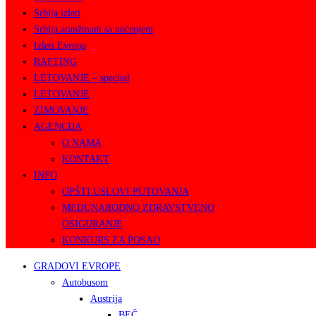
Srbija izleti
Srbija aranžmani sa noćenjem
Izleti Evropa
RAFTING
LETOVANJE – specijal
LETOVANJE
ZIMOVANJE
AGENCIJA
O NAMA
KONTAKT
INFO
OPŠTI USLOVI PUTOVANJA
MEĐUNARODNO ZDRAVSTVENO
OSIGURANJE
KONKURS ZA POSAO
GRADOVI EVROPE
Autobusom
Austrija
BEČ