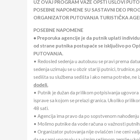
UZ OVAJ PROGRAM VAŽE OPŠTI USLOVI PUTO
POSEBNE NAPOMENE SU SASTAVNI DEO PR
ORGANIZATOR PUTOVANJA TURISTIČKA AGENCI
POSEBNE NAPOMENE
• Preporuka agencije je da putnik uplati individ
od strane putnika postupaće se isključivo po
PUTOVANJA.
• Redosled sedenja u autobusu se pravi prema datum
sedenja uzimaju se u obzir stariji putnici, trudni
sedišta su službena sedišta i ako nema potrebe, ne i
dodeli.
• Putnik je dužan da prilikom potpisivanja ugovora 
isprave sa kojom se prelazi granica. Ukoliko prilik
48 sati.
• Agencija ima pravo da po sopstvenom nahođenju izab
• Molimo putnike da vode računa o važnosti putnih 
• Organizator putovanja nije ovlašćen i ne ceni valja
da se sami upoznaju sa viznim režimom zemlje u koj