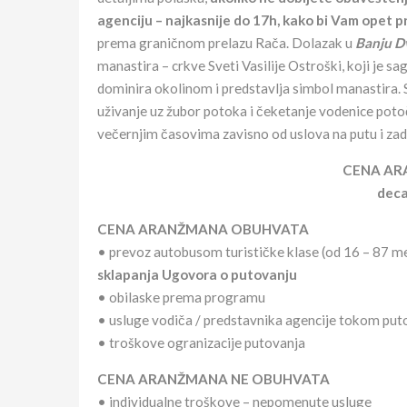
agenciju – najkasnije do 17h, kako bi Vam opet pr
prema graničnom prelazu Rača. Dolazak u
Banju D
manastira – crkve Sveti Vasilije Ostroški, koji je
dominira okolinom i predstavlja simbol manastira
uživanje uz žubor potoka i čeketanje vodenice pot
večernjim časovima zavisno od uslova na putu i za
CENA A
deca
CENA ARANŽMANA OBUHVATA
• prevoz autobusom turističke klase (od 16 – 87 me
sklapanja Ugovora o putovanju
• obilaske prema programu
• usluge vodiča / predstavnika agencije tokom put
• troškove ogranizacije putovanja
CENA ARANŽMANA NE OBUHVATA
• individualne troškove – nepomenute usluge