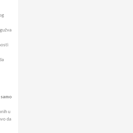
nog
 gužva
nosti
da
e samo
onih u
avo da