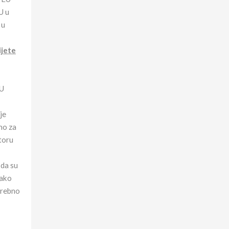
U u
 u
ijete
 U
je
mo za
toru
 da su
vako
trebno