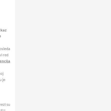
tkaz
D
dosleda
vi red
encija
roj
u je
vezi su
e EU