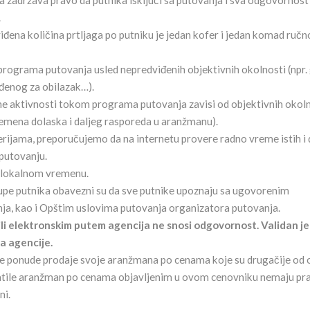
a zadržava pravo da putnika isključi sa putovanja i sva odgovornost
.
viđena količina prtljaga po putniku je jedan kofer i jedan komad ruč
ograma putovanja usled nepredviđenih objektivnih okolnosti (npr.
iđenog za obilazak…).
ne aktivnosti tokom programa putovanja zavisi od objektivnih okol
vremena dolaska i daljeg rasporeda u aranžmanu).
lerijama, preporučujemo da na internetu provere radno vreme istih i 
putovanju.
 lokalnom vremenu.
rupe putnika obavezni su da sve putnike upoznaju sa ugovorenim
ja, kao i Opštim uslovima putovanja organizatora putovanja.
ili elektronskim putem agencija ne snosi odgovornost. Validan j
a agencije.
e ponude prodaje svoje aranžmana po cenama koje su drugačije od 
uplatile aranžman po cenama objavljenim u ovom cenovniku nemaju pr
ni.