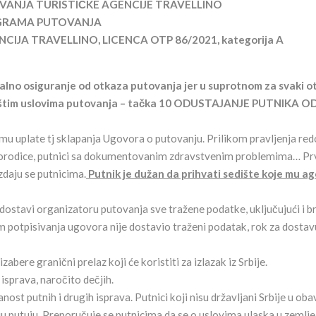
VANJA TURISTIČKE AGENCIJE TRAVELLINO
OGRAMA PUTOVANJA
JA TRAVELLINO, LICENCA OTP 86/2021, kategorija A
ualno osiguranje od otkaza putovanja jer u suprotnom za svaki o
 Opštim uslovima putovanja – tačka 10 ODUSTAJANJE PUTNIKA O
u uplate tj sklapanja Ugovora o putovanju. Prilikom pravljenja re
ce, porodice, putnici sa dokumentovanim zdravstvenim problemima… Pr
zdaju se putnicima.
Putnik je dužan da prihvati sedište koje mu ag
dostavi organizatoru putovanja sve tražene podatke, uključujući i b
om potpisivanja ugovora nije dostavio traženi podatak, rok za dostav
ere granični prelaz koji će koristiti za izlazak iz Srbije.
isprava, naročito dečjih.
nost putnih i drugih isprava. Putnici koji nisu državljani Srbije u oba
u putuju. Preporučuje se putnicima da se o uslovima ulaska u zemlj