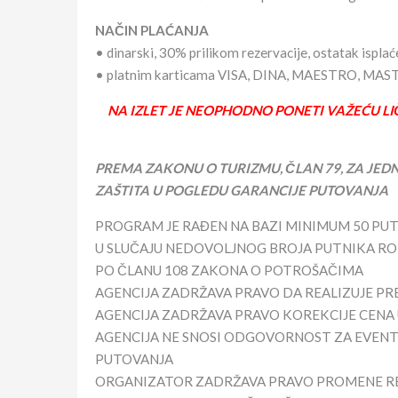
NAČIN PLAĆANJA
• dinarski, 30% prilikom rezervacije, ostatak ispla
• platnim karticama VISA, DINA, MAESTRO, M
NA IZLET JE NEOPHODNO PONETI VAŽEĆU LI
PREMA ZAKONU O TURIZMU, ČLAN 79, ZA JED
ZAŠTITA U POGLEDU GARANCIJE PUTOVANJA
PROGRAM JE RAĐEN NA BAZI MINIMUM 50 PU
U SLUČAJU NEDOVOLJNOG BROJA PUTNIKA RO
PO ČLANU 108 ZAKONA O POTROŠAČIMA
AGENCIJA ZADRŽAVA PRAVO DA REALIZUJE PR
AGENCIJA ZADRŽAVA PRAVO KOREKCIJE CENA
AGENCIJA NE SNOSI ODGOVORNOST ZA EVEN
PUTOVANJA
ORGANIZATOR ZADRŽAVA PRAVO PROMENE RE