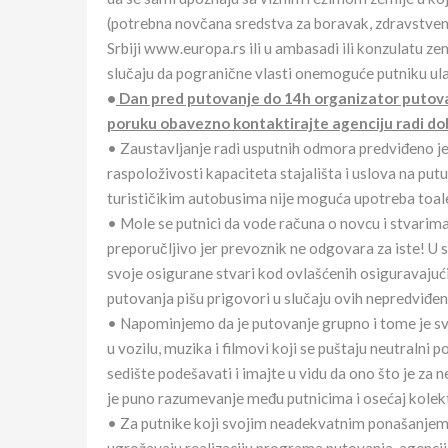
(potrebna novčana sredstva za boravak, zdravstven
Srbiji www.europa.rs ili u ambasadi ili konzulatu ze
slučaju da pogranične vlasti onemoguće putniku ulaz
•
Dan pred putovanje do 14h organizator putovan
poruku obavezno kontaktirajte agenciju radi do
• Zaustavljanje radi usputnih odmora predviđeno je 
raspoloživosti kapaciteta stajališta i uslova na put
turističikim autobusima nije moguća upotreba toal
• Mole se putnici da vode računa o novcu i stvarima
preporučljivo jer prevoznik ne odgovara za iste! U 
svoje osigurane stvari kod ovlašćenih osiguravajuć
putovanja pišu prigovori u slučaju ovih nepredviđen
• Napominjemo da je putovanje grupno i tome je sv
u vozilu, muzika i filmovi koji se puštaju neutralni
sedište podešavati i imajte u vidu da ono što je za 
je puno razumevanje među putnicima i osećaj kolek
• Za putnike koji svojim neadekvatnim ponašanjem u