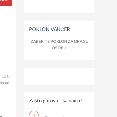
POKLON VAUČER
IZABERITE POKLON ZA DRAGU
OSOBU
a voda
takvim
Zašto putovati sa nama?
te