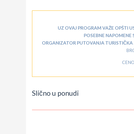
UZ OVAJ PROGRAM VAŽE OPŠTI U
POSEBNE NAPOMENE 
ORGANIZATOR PUTOVANJA TURISTIČKA AG
BR
CENOV
Slično u ponudi
IF
Upit
YOU