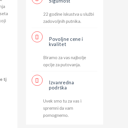
Sigurnost
nja
oseta
22 godine iskustva u službi
koji
zadovoljnih putnika.
Povoljne cene i
kvalitet
Biramo za vas najbolje
opcije za putovanja.
e tj
Izvanredna
podrška
Uvek smo tu za vas i
spremni da vam
pomognemo.