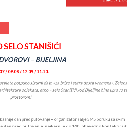
 SELO STANIŠIĆI
DVOROVI – BIJELJINA
07 / 09.08 / 12.09 / 11.10.
tajete potpuno sigurni da је «za brige i sutra dosta vremena». Zelen
 arhitektura objekata, etno – selo Stanišići коd Bijeljine čine upravo 
prostorom.”
kasnije dan pred putovanje – organizator šalje SMS poruku sa svim
je dan pred putovanje,
najkasnije do 14h
, obavezno kontaktiraj