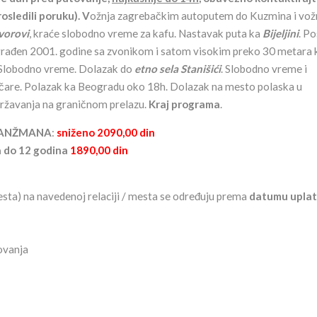
osledili poruku).
V
ožnja zagrebačkim autoputem do Kuzmina i vož
vorovi
, kraće slobodno vreme za kafu. Nastavak puta ka
Bijeljini
. P
 sagrađen 2001. godine sa zvonikom i satom visokim preko 30 metara 
. Slobodno vreme. Dolazak do
etno sela
Stanišići
. Slobodno vreme i
očare. Polazak ka Beogradu oko 18h. Dolazak na mesto polaska u
državanja na graničnom prelazu.
Kraj programa
.
RANŽMANA
:
s
niženo 20
90,00 din
 do 12 godina
1890,00 din
sta) na navedenoj relaciji / mesta se određuju prema
datumu uplat
ovanja