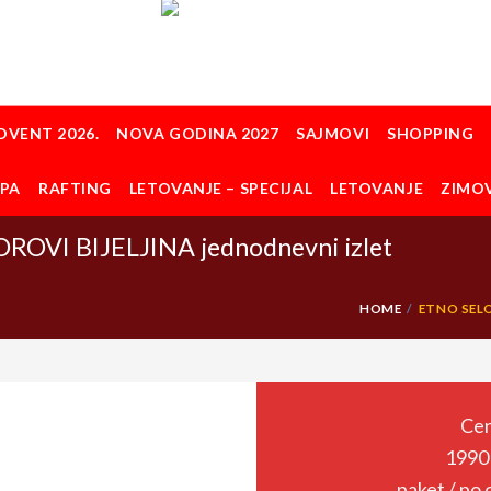
DVENT 2026.
NOVA GODINA 2027
SAJMOVI
SHOPPING
OPA
RAFTING
LETOVANJE – SPECIJAL
LETOVANJE
ZIMO
OVI BIJELJINA jednodnevni izlet
HOME
ETNO SELO
Cen
1990
paket / po 