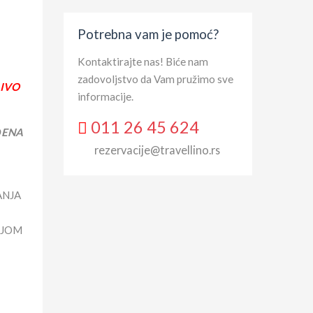
Potrebna vam je pomoć?
Kontaktirajte nas! Biće nam
zadovoljstvo da Vam pružimo sve
ČIVO
informacije.
011 26 45 624
ĐENA
rezervacije@travellino.rs
ANJA
IJOM