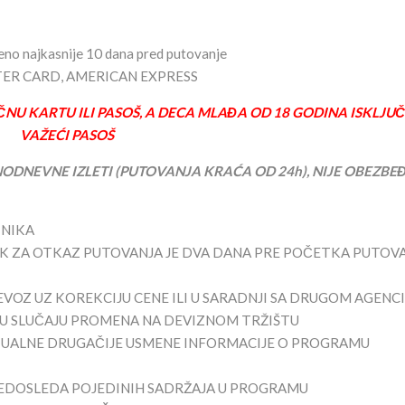
ćeno najkasnije 10 dana pred putovanje
ASTER CARD, AMERICAN EXPRESS
ČNU KARTU ILI PASOŠ, A DECA MLAĐA OD 18 GODINA ISKLJU
VAŽEĆI PASOŠ
NODNEVNE IZLETI (PUTOVANJA KRAĆA OD 24h), NIJE OBEZBE
TNIKA
K ZA OTKAZ PUTOVANJA JE DVA DANA PRE POČETKA PUTOV
EVOZ UZ KOREKCIJU CENE ILI U SARADNJI SA DRUGOM AGENC
 U SLUČAJU PROMENA NA DEVIZNOM TRŽIŠTU
TUALNE DRUGAČIJE USMENE INFORMACIJE O PROGRAMU
DOSLEDA POJEDINIH SADRŽAJA U PROGRAMU