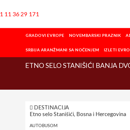
1 11 36 29 171
GRADOVI EVROPE
NOVEMBARSKI PRAZNIK
A
SRBIJA ARANŽMANI SA NOĆENJEM
IZLETI EVR
ETNO SELO STANIŠIĆI BANJA DVOR
DESTINACIJA
Etno selo Stanišići, Bosna i Hercegovina
AUTOBUSOM