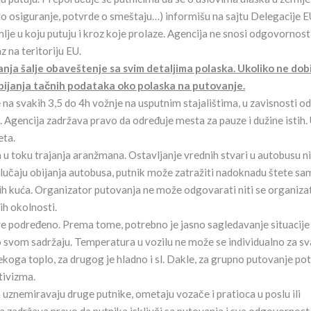
o osiguranje, potvrde o smeštaju…) informišu na sajtu Delegacije E
mlje u koju putuju i kroz koje prolaze. Agencija ne snosi odgovornost
 na teritoriju EU.
ja šalje obaveštenje sa svim detaljima polaska. Ukoliko ne dob
bijanja tačnih podataka oko polaska na putovanje.
na svakih 3,5 do 4h vožnje na usputnim stajalištima, u zavisnosti od
u. Agencija zadržava pravo da određuje mesta za pauze i dužine istih.
eta.
 u toku trajanja aranžmana. Ostavljanje vrednih stvari u autobusu ni
slučaju obijanja autobusa, putnik može zatražiti nadoknadu štete sa
ih kuća. Organizator putovanja ne može odgovarati niti se organiza
ih okolnosti.
e podređeno. Prema tome, potrebno je jasno sagledavanje situacije
 po svom sadržaju. Temperatura u vozilu ne može se individualno za s
nekoga toplo, za drugog je hladno i sl. Dakle, za grupno putovanje po
tivizma.
znemiravaju druge putnike, ometaju vozače i pratioca u poslu ili