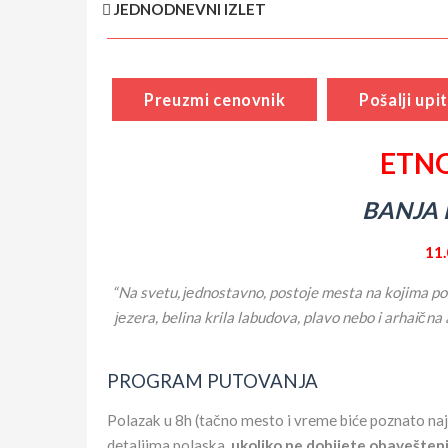
JEDNODNEVNI IZLET
Preuzmi cenovnik
Pošalji upit
ETNO
BANJA 
11.
“Na svetu, јеdnostavno, postoje mesta na kojima pos
јеzera, belina krila labudova, plavo nebo i arhaična
PROGRAM PUTOVANJA
Polazak u 8h (tačno mesto i vreme biće poznato naj
detaljima polaska,
ukoliko ne dobijete obavešten