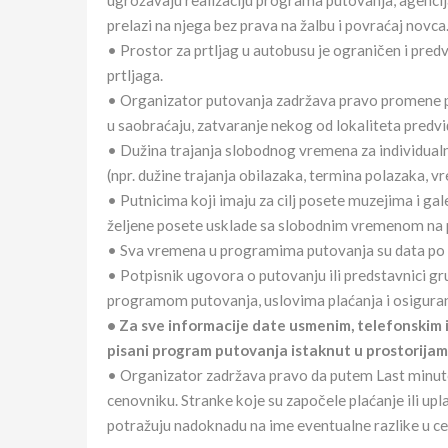
ugrožavaju realizaciju programa putovanja, agencij
prelazi na njega bez prava na žalbu i povraćaj novca
• Prostor za prtljag u autobusu je ograničen i pred
prtljaga.
• Organizator putovanja zadržava pravo promene pr
u saobraćaju, zatvaranje nekog od lokaliteta predv
• Dužina trajanja slobodnog vremena za individual
(npr. dužine trajanja obilazaka, termina polazaka, 
• Putnicima koji imaju za cilj posete muzejima i ga
željene posete usklade sa slobodnim vremenom na 
• Sva vremena u programima putovanja su data po
• Potpisnik ugovora o putovanju ili predstavnici g
programom putovanja, uslovima plaćanja i osiguran
• Za sve informacije date usmenim, telefonskim 
pisani program putovanja istaknut u prostorijam
• Organizator zadržava pravo da putem Last minut
cenovniku. Stranke koje su započele plaćanje ili 
potražuju nadoknadu na ime eventualne razlike u ce