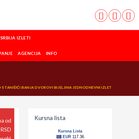
SRBIJA IZLETI
VANJE
AGENCIJA
INFO
 STANIŠIĆI BANJA DVOROVI BIJELJINA JEDNODNEVNI IZLET
Kursna lista
a od
 RSD
osobi