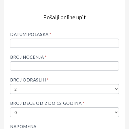
Pošalji online upit
IF
Upit
YOU
ARE
DATUM POLASKA
*
HUMAN,
LEAVE
THIS
FIELD
BROJ NOĆENJA
*
BLANK.
BROJ ODRASLIH
*
BROJ DECE OD 2 DO 12 GODINA
*
NAPOMENA