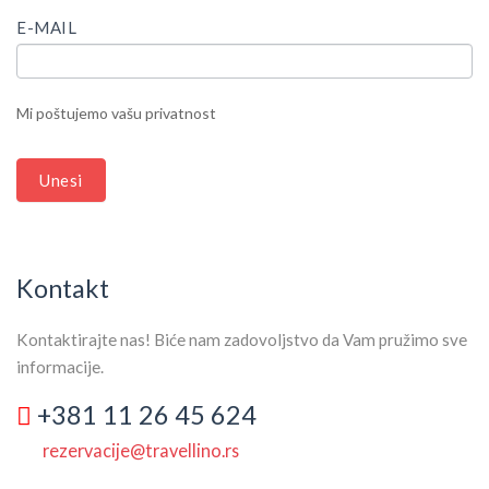
YOU
ARE
E-MAIL
HUMAN,
LEAVE
THIS
Mi poštujemo vašu privatnost
FIELD
BLANK.
Unesi
Kontakt
Kontaktirajte nas! Biće nam zadovoljstvo da Vam pružimo sve
informacije.
+381 11 26 45 624
rezervacije@travellino.rs