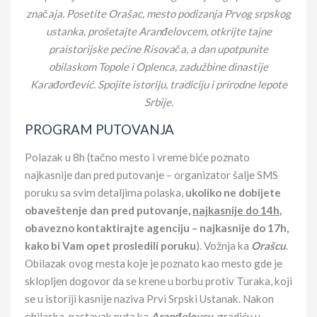
značaja. Posetite Orašac, mesto podizanja Prvog srpskog
ustanka, prošetajte Aranđelovcem, otkrijte tajne
praistorijske pećine Risovača, a dan upotpunite
obilaskom Topole i Oplenca, zadužbine dinastije
Karađorđević. Spojite istoriju, tradiciju i prirodne lepote
Srbije.
PROGRAM PUTOVANJA
Polazak u 8h (tačno mesto i vreme biće poznato
najkasnije dan pred putovanje – organizator šalje SMS
poruku sa svim detaljima polaska,
ukoliko ne dobijete
obaveštenje dan pred putovanje,
najkasnije do 14h
,
obavezno kontaktirajte agenciju – najkasnije do 17h,
kako bi Vam opet prosledili poruku
). Vožnja ka
Orašcu
.
Obilazak ovog mesta koje je poznato kao mesto gde je
sklopljen dogovor da se krene u borbu protiv Turaka, koji
se u istoriji kasnije naziva Prvi Srpski Ustanak. Nakon
obilaska, nastavak puta ka
Aranđelovcu
, gradiću u