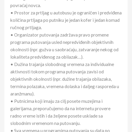
povraćaj novca.
• Prostor za prtljag u autobusu je ograničen i predviđena
količina prtljaga po putniku je jedan kofer i jedan komad
ručnog prtljaga.
• Organizator putovanja zadržava pravo promene
programa putovanja usled nepredviđenih objektivnih
okolnosti (npr. gužva u saobraćaju, zatvaranje nekog od
lokaliteta predviđenog za obilazak…).
• Dužina trajanja slobodnog vremena za individualne
aktivnosti tokom programa putovanja zavisi od
objektivnih okolnosti (npr. dužine trajanja obilazaka,
termina polazaka, vremena dolaska i daljeg rasporeda u
aranžmanu).
• Putnicima koji imaju za cilj posete muzejima i
galerijama, preporučujemo da na internetu provere
radno vreme istih i da željene posete usklade sa
slobodnim vremenom na putovanju.
• Sva vremena u programima putovanja su data po