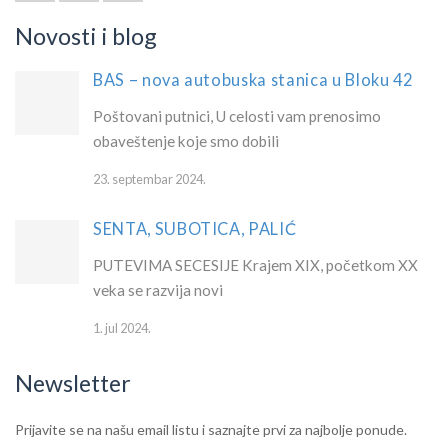
Novosti i blog
BAS – nova autobuska stanica u Bloku 42
Poštovani putnici, U celosti vam prenosimo
obaveštenje koje smo dobili
23. septembar 2024.
SENTA, SUBOTICA, PALIĆ
PUTEVIMA SECESIJE Krajem XIX, početkom XX
veka se razvija novi
1. jul 2024.
Newsletter
IF
Newsletter
Prijavite se na našu email listu i saznajte prvi za najbolje ponude.