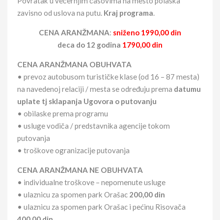
Povratak u večernjim časovima na mesto polaska
zavisno od uslova na putu.
Kraj programa
.
CENA ARANŽMANA
:
sniženo
1990,00 din
deca do 12 godina
1790,00 din
CENA ARANŽMANA OBUHVATA
• prevoz autobusom turističke klase (od 16 – 87 mesta)
na navedenoj relaciji / mesta se određuju prema
datumu
uplate tj sklapanja Ugovora o putovanju
• obilaske prema programu
• usluge vodiča / predstavnika agencije tokom
putovanja
• troškove ogranizacije putovanja
CENA ARANŽMANA NE OBUHVATA
• individualne troškove – nepomenute usluge
• ulaznicu za spomen park Orašac
200,00 din
• ulaznicu za spomen park Orašac i pećinu Risovača
400,00 din