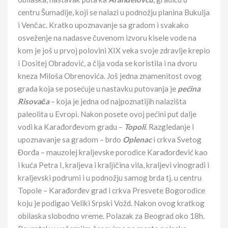
centru Šumadije, koji se nalazi u podnožju planina Bukulja
i Venčac. Kratko upoznavanje sa gradom i svakako
osveženje na nadasve čuvenom izvoru kisele vode na
kom je još u prvoj polovini XIX veka svoje zdravlje krepio
i Dositej Obradović, a čija voda se koristila i na dvoru
kneza Miloša Obrenovića. Još jedna znamenitost ovog
grada koja se posećuje u nastavku putovanja je
pećina
Risovača
– koja je jedna od najpoznatijih nalazišta
paleolita u Evropi. Nakon posete ovoj pećini put dalje
vodi ka Karađorđevom gradu –
Topoli
. Razgledanje i
upoznavanje sa gradom – brdo
Oplenac
i crkva Svetog
Đorđa – mauzolej kraljevske porodice Karađorđević kao
i kuća Petra I, kraljeva i kraljičina vila, kraljevi vinogradi i
kraljevski podrumi i u podnožju samog brda tj. u centru
Topole – Karađorđev grad i crkva Presvete Bogorodice
koju je podigao Veliki Srpski Vožd. Nakon ovog kratkog
obilaska slobodno vreme. Polazak za Beograd oko 18h.