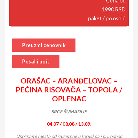
Cena od
1990 RSD
paket / po osobi
Preuzmi cenovnik
Pošalji upit
ORAŠAC – ARANĐELOVAC –
PEĆINA RISOVAČA – TOPOLA /
OPLENAC
SRCE ŠUMADIJE
04.07 / 08.08 / 13.09.
Upoznajte mesta od izuzetnog istorijskog i prirodnog