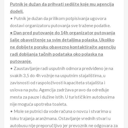
Putnik je dužan da prihvati sedište koje mu agencija
dodeli.
• Putnik je dužan da prilikom potpisivanja ugovora
dostavi organizatoru putovanja sve tražene podatke.
• Dan pred putovanje do 14h organizator putovanja
šalje obaveštenje sa svim detaljima polaska. Ukoliko
ne dobijete poruku obavezno kontaktirajte agenciju
radi dobijanja tačnih podataka oko polaska na
putovanje.
• Zaustavljanje radi usputnih odmora predviđeno je na
svakih 3,5 do 4h vožnje na usputnim stajalištima, u
zavisnosti od raspoloživosti kapaciteta stajališta i
uslova na putu. Agencija zadržava pravo da određuje
mesta za pauze i dužine istih. U turističikim autobusima
nije moguća upotreba toaleta.
• Mole se putnici da vode računa o novcu i stvarima u
toku trajanja aranžmana. Ostavljanje vrednih stvari u
autobusu nije preporučljivo jer prevoznik ne odgovara za