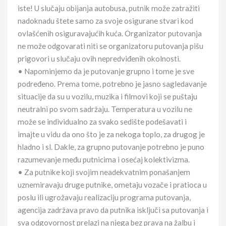
iste! U slučaju obijanja autobusa, putnik može zatražiti
nadoknadu štete samo za svoje osigurane stvari kod
ovlašćenih osiguravajućih kuća. Organizator putovanja
ne može odgovarati niti se organizatoru putovanja pišu
prigovori u slučaju ovih nepredviđenih okolnosti.
• Napominjemo da je putovanje grupno i tome je sve
podređeno. Prema tome, potrebno je jasno sagledavanje
situacije da su u vozilu, muzika i filmovi koji se puštaju
neutralni po svom sadržaju. Temperatura u vozilu ne
može se individualno za svako sedište podešavati i
imajte u vidu da ono što je za nekoga toplo, za drugog je
hladno i sl. Dakle, za grupno putovanje potrebno je puno
razumevanje među putnicima i osećaj kolektivizma.
• Za putnike koji svojim neadekvatnim ponašanjem
uznemiravaju druge putnike, ometaju vozače i pratioca u
poslu ili ugrožavaju realizaciju programa putovanja,
agencija zadržava pravo da putnika isključi sa putovanja i
sva odgovornost prelazi na njega bez prava na žalbu i