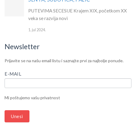
PUTEVIMA SECESIJE Krajem XIX, početkom XX
veka se razvija novi
1. jul 2024.
Newsletter
IF
Newsletter
Prijavite se na našu email listu i saznajte prvi za najbolje ponude.
YOU
ARE
E-MAIL
HUMAN,
LEAVE
THIS
Mi poštujemo vašu privatnost
FIELD
BLANK.
Unesi