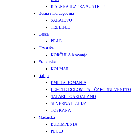
BISERNA JEZERA AUSTRIJE
Bosna i Hercegovina
SARAJEVO
TREBINJE
Češka
PRAG
Hrvatska
KORČULA letovanje
Francuska
KOLMAR
Italija
EMILIA ROMANJA
LEPOTE DOLOMITA I ČAROBNI VENETO
SAFARI I GARDALAND
SEVERNA ITALIJA
TOSKANA
Mađarska
BUDIMPEŠTA
PEČUJ