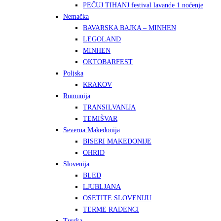
PEČUJ TIHANJ festival lavande 1 noćenje
Nemačka
BAVARSKA BAJKA – MINHEN
LEGOLAND
MINHEN
OKTOBARFEST
Poljska
KRAKOV
Rumunija
TRANSILVANIJA
TEMIŠVAR
Severna Makedonija
BISERI MAKEDONIJE
OHRID
Slovenija
BLED
LJUBLJANA
OSETITE SLOVENIJU
TERME RADENCI
Turska