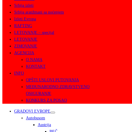
Srbija izleti
Srbija aranžmani sa noćenjem
Izleti Evropa
RAFTING
LETOVANJE – specijal
LETOVANJE
ZIMOVANJE
AGENCIJA
O NAMA
KONTAKT
INFO
OPŠTI USLOVI PUTOVANJA
MEĐUNARODNO ZDRAVSTVENO
OSIGURANJE
KONKURS ZA POSAO
GRADOVI EVROPE
Autobusom
Austrija
BEČ