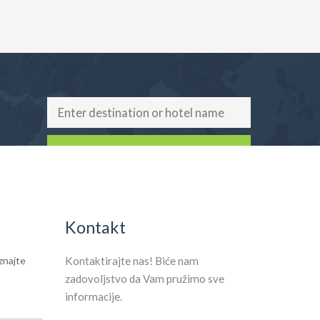
SEARCH HOTELS
Kontakt
aznajte
Kontaktirajte nas! Biće nam
zadovoljstvo da Vam pružimo sve
informacije.