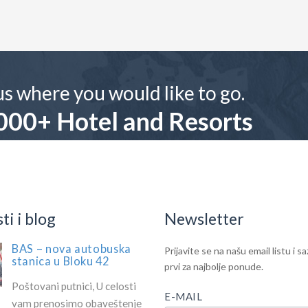
 us where you would like to go.
000+ Hotel and Resorts
ilable!
i i blog
Newsletter
BAS – nova autobuska
IF
Newsletter
Prijavite se na našu email listu i s
stanica u Bloku 42
YOU
prvi za najbolje ponude.
ARE
Poštovani putnici, U celosti
HUMAN,
E-MAIL
vam prenosimo obaveštenje
LEAVE