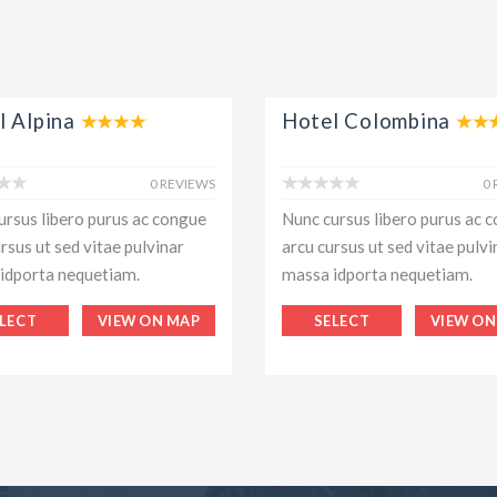
l Alpina
Hotel Colombina
0 REVIEWS
0
ursus libero purus ac congue
Nunc cursus libero purus ac 
rsus ut sed vitae pulvinar
arcu cursus ut sed vitae pulvi
idporta nequetiam.
massa idporta nequetiam.
LECT
VIEW ON MAP
SELECT
VIEW ON