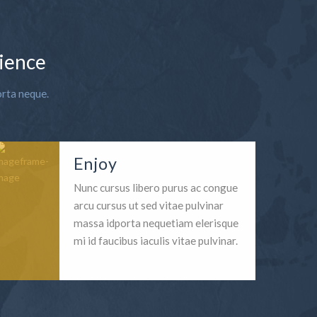
ience
orta neque.
Enjoy
Nunc cursus libero purus ac congue
arcu cursus ut sed vitae pulvinar
massa idporta nequetiam elerisque
mi id faucibus iaculis vitae pulvinar.