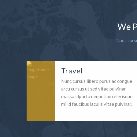
We P
Nunc cursu
Travel
Nunc cursus libero purus ac congue
arcu cursus ut sed vitae pulvinar
massa idporta nequetiam elerisque
mi id faucibus iaculis vitae pulvinar.