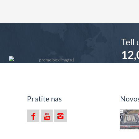
Tell
12,
Ava
Pratite nas
Novost