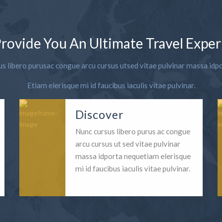
rovide You An Ultimate Travel Exper
s libero purusac congue arcu cursus utsed vitae pulvinar massa idp
Etiam elerisque mi id faucibus iaculis vitae pulvinar.
Discover
Nunc cursus libero purus ac congue
arcu cursus ut sed vitae pulvinar
massa idporta nequetiam elerisque
mi id faucibus iaculis vitae pulvinar.