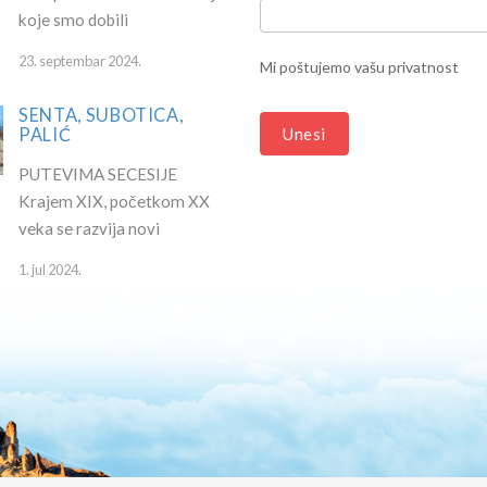
koje smo dobili
THIS
FIELD
23. septembar 2024.
Mi poštujemo vašu privatnost
BLANK.
SENTA, SUBOTICA,
PALIĆ
Unesi
PUTEVIMA SECESIJE
Krajem XIX, početkom XX
veka se razvija novi
1. jul 2024.