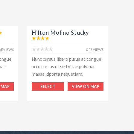
Hilton Molino Stucky
 REVIEWS
0 REVIEWS
congue
Nunc cursus libero purus ac congue
nar
arcu cursus ut sed vitae pulvinar
massa idporta nequetiam.
 MAP
SELECT
VIEW ON MAP