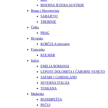
BISERNA JEZERA AUSTRIJE
Bosna i Hercegovina
SARAJEVO
TREBINJE
Češka
PRAG
Hrvatska
KORČULA letovanje
Francuska
KOLMAR
Italija
EMILIA ROMANJA
LEPOTE DOLOMITA I ČAROBNI VENETO
SAFARI I GARDALAND
SEVERNA ITALIJA
TOSKANA
Mađarska
BUDIMPEŠTA
PEČUJ