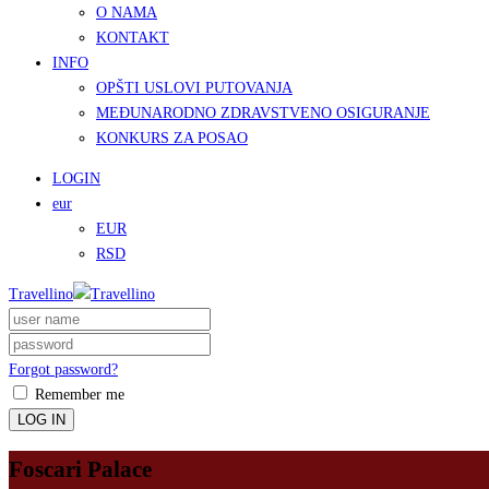
O NAMA
KONTAKT
INFO
OPŠTI USLOVI PUTOVANJA
MEĐUNARODNO ZDRAVSTVENO OSIGURANJE
KONKURS ZA POSAO
LOGIN
eur
EUR
RSD
Travellino
Forgot password?
Remember me
LOG IN
Foscari Palace