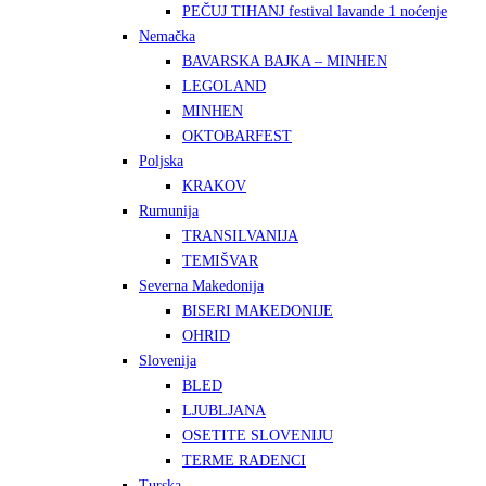
PEČUJ TIHANJ festival lavande 1 noćenje
Nemačka
BAVARSKA BAJKA – MINHEN
LEGOLAND
MINHEN
OKTOBARFEST
Poljska
KRAKOV
Rumunija
TRANSILVANIJA
TEMIŠVAR
Severna Makedonija
BISERI MAKEDONIJE
OHRID
Slovenija
BLED
LJUBLJANA
OSETITE SLOVENIJU
TERME RADENCI
Turska