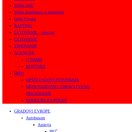
Srbija izleti
Srbija aranžmani sa noćenjem
Izleti Evropa
RAFTING
LETOVANJE – specijal
LETOVANJE
ZIMOVANJE
AGENCIJA
O NAMA
KONTAKT
INFO
OPŠTI USLOVI PUTOVANJA
MEĐUNARODNO ZDRAVSTVENO
OSIGURANJE
KONKURS ZA POSAO
GRADOVI EVROPE
Autobusom
Austrija
BEČ