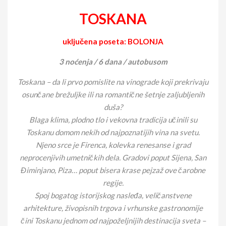
TOSKANA
uključena poseta: BOLONJA
3 noćenja / 6 dana / autobusom
Toskana – da li prvo pomislite na vinograde koji prekrivaju
osunčane brežuljke ili na romantične šetnje zaljubljenih
duša?
Blaga klima, plodno tlo i vekovna tradicija učinili su
Toskanu domom nekih od najpoznatijih vina na svetu.
Njeno srce je Firenca, kolevka renesanse i grad
neprocenjivih umetničkih dela. Gradovi poput Sijena, San
Điminjano, Piza… poput bisera krase pejzaž ove čarobne
regije.
Spoj bogatog istorijskog nasleđa, veličanstvene
arhitekture, živopisnih trgova i vrhunske gastronomije
čini Toskanu jednom od najpoželjnijih destinacija sveta –