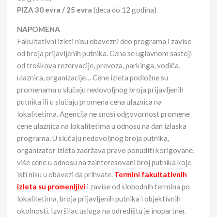
PIZA 30 evra / 25 evra
(deca do 12 godina)
NAPOMENA
Fakultativni izleti nisu obavezni deo programa i zavise
od broja prijavljenih putnika. Cena se uglavnom sastoji
od troškova rezervacije, prevoza, parkinga, vodiča,
ulaznica, organizacije… Cene izleta podložne su
promenama u slučaju nedovoljnog broja prijavljenih
putnika ili u slučaju promena cena ulaznica na
lokalitetima. Agencija ne snosi odgovornost promene
cene ulaznica na lokalitetima u odnosu na dan izlaska
programa. U slučaju nedovoljnog broja putnika,
organizator izleta zadržava pravo ponuditi korigovane,
više cene u odnosu na zainteresovani broj putnika koje
isti nisu u obavezi da prihvate.
Termini fakultativnih
izleta su promenljivi
i zavise od slobodnih termina po
lokalitetima, broja prijavljenih putnika i objektivnih
okolnosti. Izvršilac usluga na odredištu je inopartner.