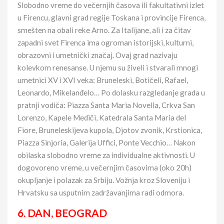
Slobodno vreme do večernjih časova ili fakultativni izlet
u Firencu, glavni grad regije Toskana i provincije Firenca,
smešten na obali reke Arno. Za Italijane, ali i za čitav
zapadni svet Firenca ima ogroman istorijski, kulturni,
obrazovni i umetnički značaj. Ovaj grad nazivaju
kolevkom renesanse. U njemu su živeli i stvarali mnogi
umetnici XV i XVI veka: Bruneleski, Botičeli, Rafael,
Leonardo, Mikelanđelo… Po dolasku razgledanje grada u
pratnji vodiča: Piazza Santa Maria Novella, Crkva San
Lorenzo, Kapele Mediči, Katedrala Santa Maria del
Fiore, Bruneleskijeva kupola, Djotov zvonik, Krstionica,
Piazza Sinjoria, Galerija Uffici, Ponte Vecchio… Nakon
obilaska slobodno vreme za individualne aktivnosti. U
dogovoreno vreme, u večernjim časovima (oko 20h)
okupljanje i polazak za Srbiju. Vožnja kroz Sloveniju i
Hrvatsku sa usputnim zadržavanjima radi odmora.
6. DAN, BEOGRAD