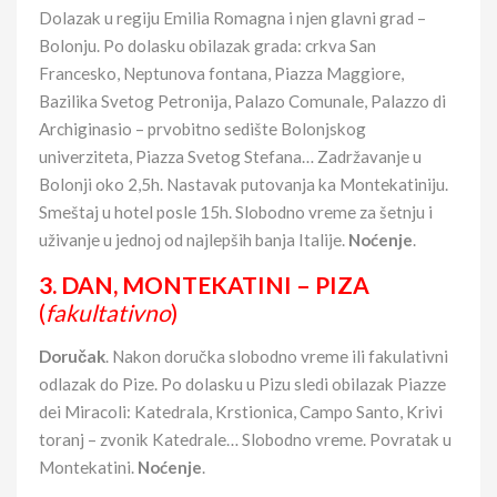
Dolazak u regiju Emilia Romagna i njen glavni grad –
Bolonju. Po dolasku obilazak grada: crkva San
Francesko, Neptunova fontana, Piazza Maggiore,
Bazilika Svetog Petronija, Palazo Comunale, Palazzo di
Archiginasio – prvobitno sedište Bolonjskog
univerziteta, Piazza Svetog Stefana… Zadržavanje u
Bolonji oko 2,5h. Nastavak putovanja ka Montekatiniju.
Smeštaj u hotel posle 15h. Slobodno vreme za šetnju i
uživanje u jednoj od najlepših banja Italije.
Noćenje
.
3. DAN,
MONTEKATINI – PIZA
(
fakultativno
)
Doručak
. Nakon doručka slobodno vreme ili fakulativni
odlazak do Pize. Po dolasku u Pizu sledi obilazak Piazze
dei Miracoli: Katedrala, Krstionica, Campo Santo, Krivi
toranj – zvonik Katedrale… Slobodno vreme. Povratak u
Montekatini.
Noćenje
.