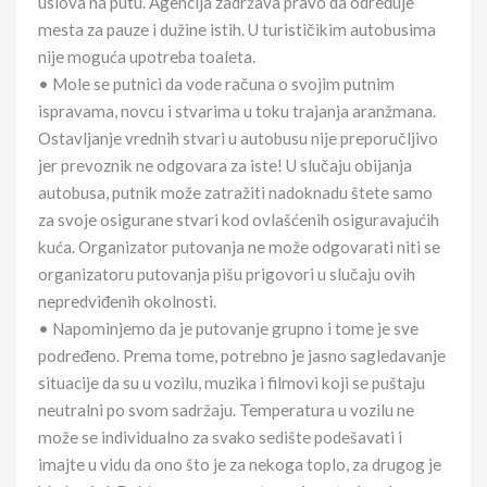
uslova na putu. Agencija zadržava pravo da određuje
mesta za pauze i dužine istih. U turističikim autobusima
nije moguća upotreba toaleta.
• Mole se putnici da vode računa o svojim putnim
ispravama, novcu i stvarima u toku trajanja aranžmana.
Ostavljanje vrednih stvari u autobusu nije preporučljivo
jer prevoznik ne odgovara za iste! U slučaju obijanja
autobusa, putnik može zatražiti nadoknadu štete samo
za svoje osigurane stvari kod ovlašćenih osiguravajućih
kuća. Organizator putovanja ne može odgovarati niti se
organizatoru putovanja pišu prigovori u slučaju ovih
nepredviđenih okolnosti.
• Napominjemo da je putovanje grupno i tome je sve
podređeno. Prema tome, potrebno je jasno sagledavanje
situacije da su u vozilu, muzika i filmovi koji se puštaju
neutralni po svom sadržaju. Temperatura u vozilu ne
može se individualno za svako sedište podešavati i
imajte u vidu da ono što je za nekoga toplo, za drugog je