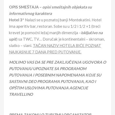
OPIS SMEŠTAJA –
opisi smeštajnih objekata su
informativnog karaktera
Hotel 3*
Nalazi se u poznatoj banji Montekatini. Hotel
ima aperitiv bar, restoran. Sobe su u 1/2 i 1/2 +1 (treći
krevet je pomoćni ležaj manjih dimenzija –
isključivo na
upit
) sa TWC, TV… Doručak je kontinentalni – skroman,
slatko – slani.
TAČAN NAZIV HOTELA BIĆE POZNAT
NAJKASNIJE 7 DANA PRED PUTOVANJE.
MOLIMO VAS DA SE PRE ZAKLJUČENJA UGOVORA O
PUTOVANJU UPOZNATE SA PROGRAMOM
PUTOVANJA I POSEBNIM NAPOMENAMA KOJE SU
SASTAVNI DEO PROGRAMA PUTOVANJA, KAO I
OPŠTIM USLOVIMA PUTOVANJA AGENCIJE
TRAVELLINO
PREMA ZAKONU O TURIZMU ORGANIZATOR