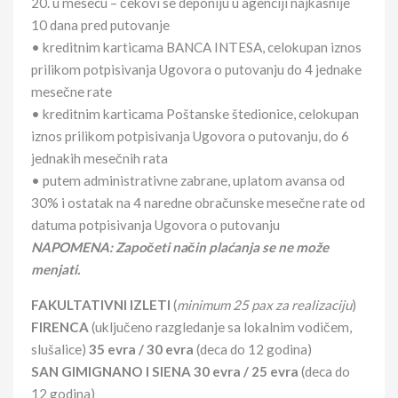
20. u mesecu – čekovi se deponiju u agenciji najkasnije
10 dana pred putovanje
• kreditnim karticama BANCA INTESA, celokupan iznos
prilikom potpisivanja Ugovora o putovanju do 4 jednake
mesečne rate
• kreditnim karticama Poštanske štedionice, celokupan
iznos prilikom potpisivanja Ugovora o putovanju, do 6
jednakih mesečnih rata
• putem administrativne zabrane, uplatom avansa od
30% i ostatak na 4 naredne obračunske mesečne rate od
datuma potpisivanja Ugovora o putovanju
NAPOMENA: Započeti način plaćanja se ne može
menjati.
FAKULTATIVNI IZLETI
(
minimum 25 pax za realizaciju
)
FIRENCA
(uključeno razgledanje sa lokalnim vodičem,
slušalice)
35 evra / 30 evra
(deca do 12 godina)
SAN GIMIGNANO I SIENA 30 evra / 25 evra
(deca do
12 godina)