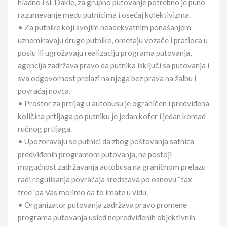
hladno i sl. Dakle, za grupno putovanje potrebno je puno
razumevanje među putnicima i osećaj kolektivizma.
• Za putnike koji svojim neadekvatnim ponašanjem
uznemiravaju druge putnike, ometaju vozače i pratioca u
poslu ili ugrožavaju realizaciju programa putovanja,
agencija zadržava pravo da putnika isključi sa putovanja i
sva odgovornost prelazi na njega bez prava na žalbu i
povraćaj novca.
• Prostor za prtljag u autobusu je ograničen i predviđena
količina prtljaga po putniku je jedan kofer i jedan komad
ručnog prtljaga.
• Upozoravaju se putnici da zbog poštovanja satnica
predviđenih programom putovanja, ne postoji
mogućnost zadržavanja autobusa na graničnom prelazu
radi regulisanja povraćaja sredstava po osnovu “tax
free” pa Vas molimo da to imate u vidu.
• Organizator putovanja zadržava pravo promene
programa putovanja usled nepredviđenih objektivnih