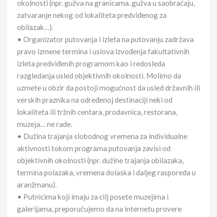
okolnosti (npr. gužva na granicama, gužva u saobraćaju,
zatvaranje nekog od lokaliteta predviđenog za
obilazak…).
• Organizator putovanja i izleta na putovanju zadržava
pravo izmene termina i uslova izvođenja fakultativnih
izleta predviđenih programom kao i redosleda
razgledanja usled objektivnih okolnosti. Molimo da
uzmete u obzir da postoji mogućnost da usled državnih ili
verskih praznika na određenoj destinaciji neki od
lokaliteta ili tržnih centara, prodavnica, restorana,
muzeja… ne rade.
• Dužina trajanja slobodnog vremena za individualne
aktivnosti tokom programa putovanja zavisi od
objektivnih okolnosti (npr. dužine trajanja obilazaka,
termina polazaka, vremena dolaska i daljeg rasporeda u
aranžmanu).
• Putnicima koji imaju za cilj posete muzejima i
galerijama, preporučujemo da na internetu provere