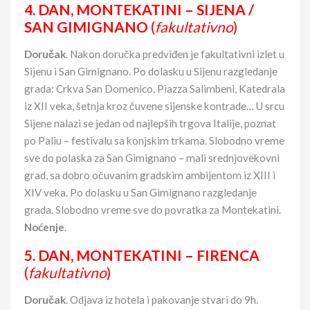
4. DAN,
MONTEKATINI – SIJENA /
SAN GIMIGNANO
(
fakultativno
)
Doručak
. Nakon doručka predviđen je fakultativni izlet u
Sijenu i San Gimignano. Po dolasku u Sijenu razgledanje
grada: Crkva San Domenico, Piazza Salimbeni, Katedrala
iz XII veka, šetnja kroz čuvene sijenske kontrade… U srcu
Sijene nalazi se jedan od najlepših trgova Italije, poznat
po Paliu – festivalu sa konjskim trkama. Slobodno vreme
sve do polaska za San Gimignano – mali srednjovekovni
grad, sa dobro očuvanim gradskim ambijentom iz XIII i
XIV veka. Po dolasku u San Gimignano razgledanje
grada. Slobodno vreme sve do povratka za Montekatini.
Noćenje
.
5. DA
N,
MONTEKATINI – FIRENCA
(
fakultativno
)
Doručak
. Odjava iz hotela i pakovanje stvari do 9h.