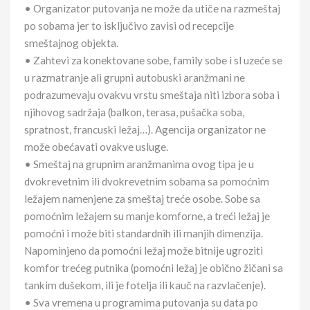
• Organizator putovanja ne može da utiče na razmeštaj
po sobama jer to isključivo zavisi od recepcije
smeštajnog objekta.
• Zahtevi za konektovane sobe, family sobe i sl uzeće se
u razmatranje ali grupni autobuski aranžmani ne
podrazumevaju ovakvu vrstu smeštaja niti izbora soba i
njihovog sadržaja (balkon, terasa, pušačka soba,
spratnost, francuski ležaj…). Agencija organizator ne
može obećavati ovakve usluge.
• Smeštaj na grupnim aranžmanima ovog tipa je u
dvokrevetnim ili dvokrevetnim sobama sa pomoćnim
ležajem namenjene za smeštaj treće osobe. Sobe sa
pomoćnim ležajem su manje komforne, a treći ležaj je
pomoćni i može biti standardnih ili manjih dimenzija.
Napominjeno da pomoćni ležaj može bitnije ugroziti
komfor trećeg putnika (pomoćni ležaj je obično žičani sa
tankim dušekom, ili je fotelja ili kauč na razvlačenje).
• Sva vremena u programima putovanja su data po