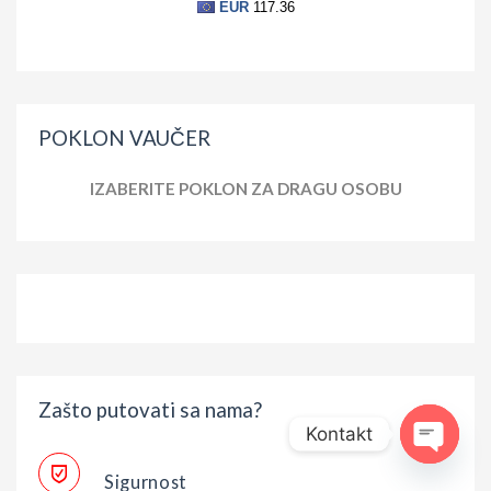
POKLON VAUČER
IZABERITE POKLON ZA DRAGU OSOBU
Zašto putovati sa nama?
Kontakt
Sigurnost
Open ch