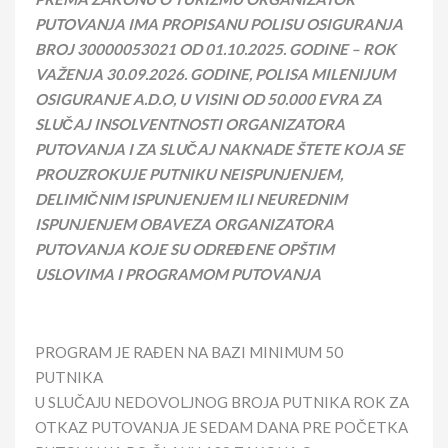
PUTOVANJA IMA PROPISANU POLISU OSIGURANJA
BROJ
30000053021
OD 01.10.202
5
. GODINE – ROK
VAŽENJA
30
.
09
.202
6
. GODINE, POLISA MILENIJUM
OSIGURANJE A.D.O, U VISINI OD 50.000 EVRA ZA
SLUČAJ INSOLVENTNOSTI ORGANIZATORA
PUTOVANJA I ZA SLUČAJ NAKNADE ŠTETE KOJA SE
PROUZROKUJE PUTNIKU NEISPUNJENJEM,
DELIMIČNIM ISPUNJENJEM ILI NEUREDNIM
ISPUNJENJEM OBAVEZA ORGANIZATORA
PUTOVANJA KOJE SU ODREĐENE OPŠTIM
USLOVIMA I PROGRAMOM PUTOVANJA
PROGRAM JE RAĐEN NA BAZI MINIMUM 50
PUTNIKA
U SLUČAJU NEDOVOLJNOG BROJA PUTNIKA ROK ZA
OTKAZ PUTOVANJA JE SEDAM DANA PRE POČETKA