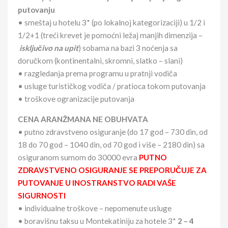
putovanju
• smeštaj u hotelu 3* (po lokalnoj kategorizaciji) u 1/2 i
1/2+1 (treći krevet je pomoćni ležaj manjih dimenzija –
isključivo na upi
t
) sobama na bazi 3 noćenja sa
doručkom (kontinentalni, skromni, slatko – slani)
• razgledanja prema programu u pratnji vodiča
• usluge turističkog vodiča / pratioca tokom putovanja
• troškove ogranizacije putovanja
CENA ARANŽMANA NE OBUHVATA
• putno zdravstveno osiguranje (do 17 god – 730 din, od
18 do 70 god – 1040 din, od 70 god i više – 2180 din) sa
osiguranom sumom do 30000 evra
PUTNO
ZDRAVSTVENO OSIGURANJE SE PREPORUČUJE ZA
PUTOVANJE U INOSTRANSTVO RADI VAŠE
SIGURNOSTI
• individualne troškove – nepomenute usluge
• boravišnu taksu u Montekatiniju za hotele 3*
2 – 4