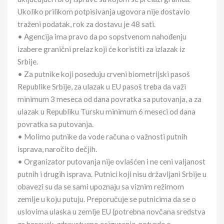
Ukoliko prilikom potpisivanja ugovora nije dostavio
traženi podatak, rok za dostavu je 48 sati.
• Agencija ima pravo da po sopstvenom nahođenju
izabere granični prelaz koji će koristiti za izlazak iz
Srbije.
• Za putnike koji poseduju crveni biometrijski pasoš
Republike Srbije, za ulazak u EU pasoš treba da važi
minimum 3 meseca od dana povratka sa putovanja, a za
ulazak u Republiku Tursku minimum 6 meseci od dana
povratka sa putovanja.
• Molimo putnike da vode računa o važnosti putnih
isprava, naročito dečjih.
• Organizator putovanja nije ovlašćen i ne ceni valjanost
putnih i drugih isprava. Putnici koji nisu državljani Srbije u
obavezi su da se sami upoznaju sa viznim režimom
zemlje u koju putuju. Preporučuje se putnicima da se o
uslovima ulaska u zemlje EU (potrebna novčana sredstva