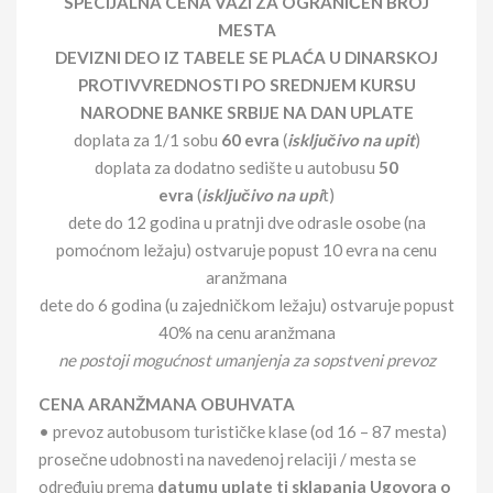
SPECIJALNA CENA VAŽI ZA OGRANIČEN BROJ
MESTA
DEVIZNI DEO IZ TABELE SE PLAĆA U DINARSKOJ
PROTIVVREDNOSTI PO SREDNJEM KURSU
NARODNE BANKE SRBIJE NA DAN UPLATE
doplata za 1/1 sobu
60 evra
(
isključivo na upit
)
doplata za dodatno sedište u autobusu
50
evra
(
isključivo na upi
t)
dete do 12 godina u pratnji dve odrasle osobe (na
pomoćnom ležaju) ostvaruje popust 10 evra na cenu
aranžmana
dete do 6 godina (u zajedničkom ležaju) ostvaruje popust
40% na cenu aranžmana
ne postoji mogućnost umanjenja za sopstveni prevoz
CENA ARANŽMANA OBUHVATA
• prevoz autobusom turističke klase (od 16 – 87 mesta)
prosečne udobnosti na navedenoj relaciji / mesta se
određuju prema
datumu uplate tj sklapanja Ugovora o