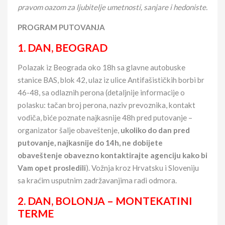
pravom oazom za ljubitelje umetnosti, sanjare i hedoniste.
PROGRAM PUTOVANJA
1. DAN, BEOGRAD
Polazak iz Beograda oko 18h sa glavne autobuske
stanice BAS, blok 42, ulaz iz ulice Antifašističkih borbi br
46-48, sa odlaznih perona (detaljnije informacije o
polasku: tačan broj perona, naziv prevoznika, kontakt
vodiča, biće poznate najkasnije 48h pred putovanje –
organizator šalje obaveštenje,
ukoliko do dan pred
putovanje, najkasnije do 14h, ne dobijete
obaveštenje obavezno kontaktirajte agenciju
kako bi
Vam opet prosledili
). Vožnja kroz Hrvatsku i Sloveniju
sa kraćim usputnim zadržavanjima radi odmora.
2. DAN,
BOLONJA – MONTEKATINI
TERME