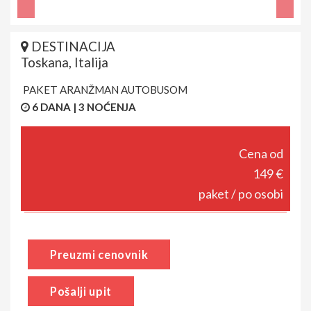
DESTINACIJA
Toskana, Italija
PAKET ARANŽMAN AUTOBUSOM
6 DANA | 3 NOĆENJA
Cena od
149 €
paket / po osobi
Preuzmi cenovnik
Pošalji upit