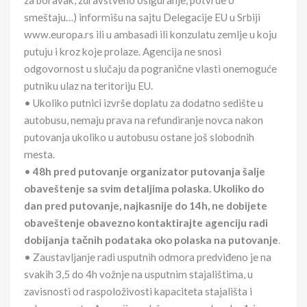
za boravak, zdravstveno osiguranje, potvrde o
smeštaju…) informišu na sajtu Delegacije EU u Srbiji
www.europa.rs ili u ambasadi ili konzulatu zemlje u koju
putuju i kroz koje prolaze. Agencija ne snosi
odgovornost u slučaju da pogranične vlasti onemoguće
putniku ulaz na teritoriju EU.
• Ukoliko putnici izvrše doplatu za dodatno sedište u
autobusu, nemaju prava na refundiranje novca nakon
putovanja ukoliko u autobusu ostane još slobodnih
mesta.
•
48h pred putovanje organizator putovanja šalje
obaveštenje sa svim detaljima polaska. Ukoliko do
dan pred putovanje, najkasnije do 14h, ne dobijete
obaveštenje obavezno kontaktirajte agenciju radi
dobijanja tačnih podataka oko polaska na putovanje
.
• Zaustavljanje radi usputnih odmora predviđeno je na
svakih 3,5 do 4h vožnje na usputnim stajalištima, u
zavisnosti od raspoloživosti kapaciteta stajališta i