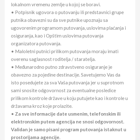
lokalnom vremenu zemlje u kojoj se boravi.
• Potpisnik ugovora o putovanju ili predstavnici grupe
putnika obavezni su da sve putnike upoznaju sa
ugovorenim programom putovanja, uslovima plaćanja i
osiguranja, kao i Opštim uslovima putovanja
organizatora putovanja.
• Maloletni putnici prilikom putovanja moraju imati
overenu saglasnost roditelja / staratelja.
• Međunarodno putno zdravstveno osiguranje je
obavezno za pojedine destinacije. Savetujemo Vas da
isto posedujete za sva Vaša putovanja jer u suprotnom
sami snosite odgovornost za eventualne posledice
prilikom kontrole države u koju putujete kao i kontrole u
državama kroz koje prolazite.
•
Za sve informacije date usmenim, telefonskim ili
elektronskim putem agencija ne snosi odgovornost.
Validan je samo pisani program putovanja istaknut u
prostorijama agencije
.