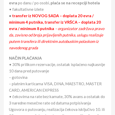
evra
po danu / po osobi,
plaća se na recepciji hotela
• fakultativne izlete
•
transfer iz NOVOG SADA – doplata 20 evra /
minimum 4 putnika, transfer iz VRŠCA – doplata 20
evra / minimum 8 putnika
– organizator zadržava pravo
da, zavisno od broja prijavljenih putnika, uslugu realizuje
putem transfera ili direktnim autobuskim polaskom iz
navedenog grada
NAČIN PLAĆANJA
• 30% prilikom rezervacije, ostatak isplaćeno najkasnije
10 dana pred putovanje
– gotovina
– platnim karticama VISA, DINA, MAESTRO, MASTER
CARD, AMERICAN EXPRESS
• čekovima na rate bez kamate, 30% avans a ostatak do
3 naredne mesečne rate od datuma potpisivanja
Ugovora o putovanju, realizacija čekova isključivo 10. ili