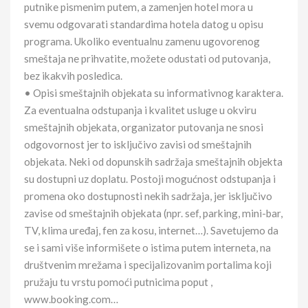
putnike pismenim putem, a zamenjen hotel mora u
svemu odgovarati standardima hotela datog u opisu
programa. Ukoliko eventualnu zamenu ugovorenog
smeštaja ne prihvatite, možete odustati od putovanja,
bez ikakvih posledica.
• Opisi smeštajnih objekata su informativnog karaktera.
Za eventualna odstupanja i kvalitet usluge u okviru
smeštajnih objekata, organizator putovanja ne snosi
odgovornost jer to isključivo zavisi od smeštajnih
objekata. Neki od dopunskih sadržaja smeštajnih objekta
su dostupni uz doplatu. Postoji mogućnost odstupanja i
promena oko dostupnosti nekih sadržaja, jer isključivo
zavise od smeštajnih objekata (npr. sef, parking, mini-bar,
TV, klima uređaj, fen za kosu, internet…). Savetujemo da
se i sami više informišete o istima putem interneta, na
društvenim mrežama i specijalizovanim portalima koji
pružaju tu vrstu pomoći putnicima poput ,
www.booking.com…