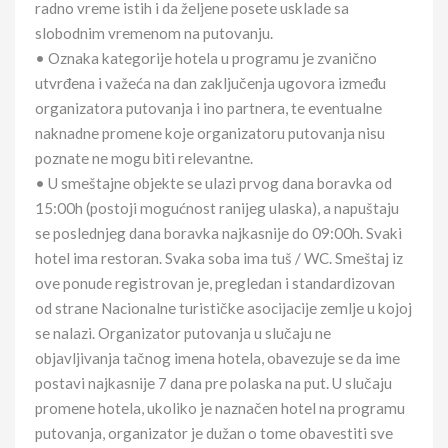
radno vreme istih i da željene posete usklade sa
slobodnim vremenom na putovanju.
• Oznaka kategorije hotela u programu je zvanično
utvrđena i važeća na dan zaključenja ugovora između
organizatora putovanja i ino partnera, te eventualne
naknadne promene koje organizatoru putovanja nisu
poznate ne mogu biti relevantne.
• U smeštajne objekte se ulazi prvog dana boravka od
15:00h (postoji mogućnost ranijeg ulaska), a napuštaju
se poslednjeg dana boravka najkasnije do 09:00h. Svaki
hotel ima restoran. Svaka soba ima tuš / WC. Smeštaj iz
ove ponude registrovan je, pregledan i standardizovan
od strane Nacionalne turističke asocijacije zemlje u kojoj
se nalazi. Organizator putovanja u slučaju ne
objavljivanja tačnog imena hotela, obavezuje se da ime
postavi najkasnije 7 dana pre polaska na put. U slučaju
promene hotela, ukoliko je naznačen hotel na programu
putovanja, organizator je dužan o tome obavestiti sve