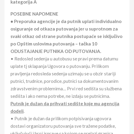
kategorija A
POSEBNE NAPOMENE
• Preporuka agencije je da putnik uplati individualno
osiguranje od otkaza putovanja jer u suprotnom za
svaki otkaz od strane putnika postupaće se isključivo
po Opštim uslovima putovanja – tačka 10
ODUSTAJANJE PUTNIKA OD PUTOVANJA.
• Redosled sedenja u autobusu se pravi prema datumu
uplate tj sklapanja Ugovora o putovanju. Prilikom
pravljenja redosleda sedenja uzimaju se u obzir stariji
putnici, trudnice, porodice, putnici sa dokumentovanim
zdravstvenim problemima… Prvi red sedišta su službena
sedišta i ako nema potrebe, ne izdaju se putnicima.
Putnik je dužan da prihvati sedište koje mu agencija
dodeli
.
• Putnik je dužan da prilikom potpisivanja ugovora
dostavi organizatoru putovanja sve tražene podatke,
uključujući i broj isprave sa kojom se prelazi granica.