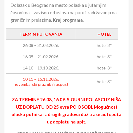
Dolazak u Beograd na mesto polaska u jutarnjim
časovima – zavisno od uslova na putu i zadržavanja na
graničnim prelazima.
Kraj programa
.
TERMIN PUTOVANJA
HOTEL
26.08 – 31.08.2026.
hotel 3*
16.09 – 21.09.2026.
hotel 3*
14.10 – 19.10.2026.
hotel 3*
10.11 – 15.11.2026.
hotel 3*
novembarski praznik / raspust
ZA TERMINE 26.08, 16.09. SIGURNI POLASCI IZ NIŠA
UZ DOPLATU OD 25 evra PO OSOBI. Mogućnost
ulaska putnika iz drugih gradova duž trase autoputa
uz doplatu na upit.