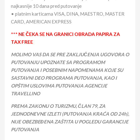
najkasnije 10 dana pred putovanje
• platnim karticama VISA, DINA, MAESTRO, MASTER
CARD, AMERICAN EXPRESS
*** NE ČEKA SE NA GRANICI OBRADA PAPIRA ZA
TAX FREE
MOLIMO VAS DA SE PRE ZAKLJUČENJA UGOVORA O
PUTOVANJU UPOZNATE SA PROGRAMOM
PUTOVANJA I POSEBNIM NAPOMENAMA KOJE SU
SASTAVNI DEO PROGRAMA PUTOVANJA, KAO I
OPŠTIM USLOVIMA PUTOVANJA AGENCIJE
TRAVELLINO
PREMA ZAKONU O TURIZMU, ČLAN 79, ZA
JEDNODNEVNE IZLETI (PUTOVANJA KRAĆA OD 24h),
NIJE OBEZBEĐENA ZAŠTITA U POGLEDU GARANCIJE
PUTOVANJA