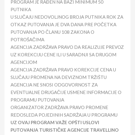
PROGRAM JE RAĐEN NA BAZI MINIMUM 50
PUTNIKA
U SLUČAJU NEDOVOLJNOG BROJA PUTNIKA ROK ZA
OTKAZ PUTOVANJA JE DVA DANA PRE POČETKA
PUTOVANJA PO ČLANU 108 ZAKONA O
POTROŠAČIMA
AGENCIJA ZADRŽAVA PRAVO DA REALIZUJE PREVOZ
UZ KOREKCIJU CENE ILI U SARADNJI SA DRUGOM
AGENCIJOM
AGENCIJA ZADRŽAVA PRAVO KOREKCIJE CENA U
SLUČAJU PROMENA NA DEVIZNOM TRŽIŠTU
AGENCIJA NE SNOSI ODGOVORNOST ZA
EVENTUALNE DRUGAČIJE USMENE INFORMACIJE O
PROGRAMU PUTOVANJA
ORGANIZATOR ZADRŽAVA PRAVO PROMENE
REDOSLEDA POJEDINIH SADRŽAJA U PROGRAMU
UZ OVAJ PROGRAM VAŽE OPŠTI USLOVI
PUTOVANJA TURISTIČKE AGENCIJE TRAVELLINO