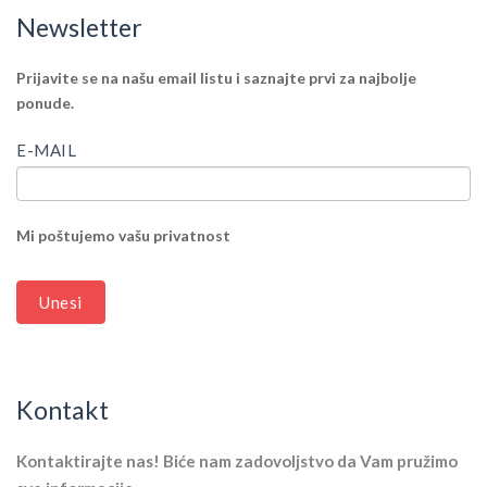
Newsletter
IF
Newsletter
Prijavite se na našu email listu i saznajte prvi za najbolje
YOU
ponude.
ARE
HUMAN,
E-MAIL
LEAVE
THIS
FIELD
Mi poštujemo vašu privatnost
BLANK.
Unesi
Kontakt
Kontaktirajte nas! Biće nam zadovoljstvo da Vam pružimo