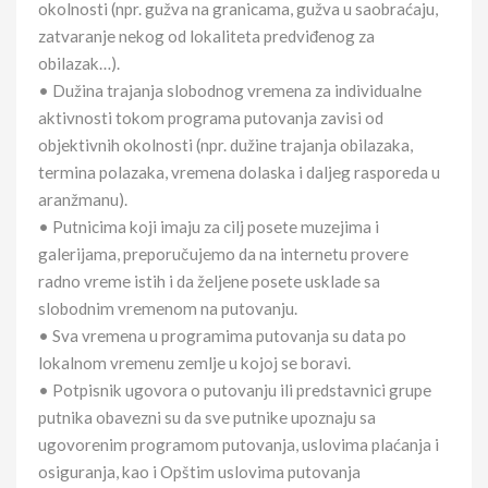
okolnosti (npr. gužva na granicama, gužva u saobraćaju,
zatvaranje nekog od lokaliteta predviđenog za
obilazak…).
• Dužina trajanja slobodnog vremena za individualne
aktivnosti tokom programa putovanja zavisi od
objektivnih okolnosti (npr. dužine trajanja obilazaka,
termina polazaka, vremena dolaska i daljeg rasporeda u
aranžmanu).
• Putnicima koji imaju za cilj posete muzejima i
galerijama, preporučujemo da na internetu provere
radno vreme istih i da željene posete usklade sa
slobodnim vremenom na putovanju.
• Sva vremena u programima putovanja su data po
lokalnom vremenu zemlje u kojoj se boravi.
• Potpisnik ugovora o putovanju ili predstavnici grupe
putnika obavezni su da sve putnike upoznaju sa
ugovorenim programom putovanja, uslovima plaćanja i
osiguranja, kao i Opštim uslovima putovanja