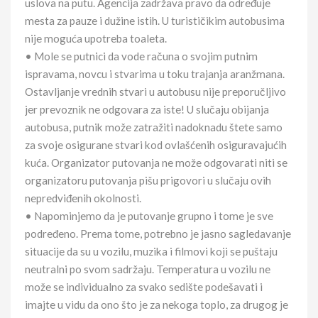
uslova na putu. Agencija zadržava pravo da određuje
mesta za pauze i dužine istih. U turističikim autobusima
nije moguća upotreba toaleta.
• Mole se putnici da vode računa o svojim putnim
ispravama, novcu i stvarima u toku trajanja aranžmana.
Ostavljanje vrednih stvari u autobusu nije preporučljivo
jer prevoznik ne odgovara za iste! U slučaju obijanja
autobusa, putnik može zatražiti nadoknadu štete samo
za svoje osigurane stvari kod ovlašćenih osiguravajućih
kuća. Organizator putovanja ne može odgovarati niti se
organizatoru putovanja pišu prigovori u slučaju ovih
nepredviđenih okolnosti.
• Napominjemo da je putovanje grupno i tome je sve
podređeno. Prema tome, potrebno je jasno sagledavanje
situacije da su u vozilu, muzika i filmovi koji se puštaju
neutralni po svom sadržaju. Temperatura u vozilu ne
može se individualno za svako sedište podešavati i
imajte u vidu da ono što je za nekoga toplo, za drugog je