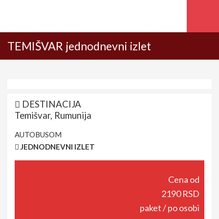
TEMIŠVAR jednodnevni izlet
DESTINACIJA
Temišvar, Rumunija
AUTOBUSOM
JEDNODNEVNI IZLET
Cena od
2190 RSD
paket / po osobi