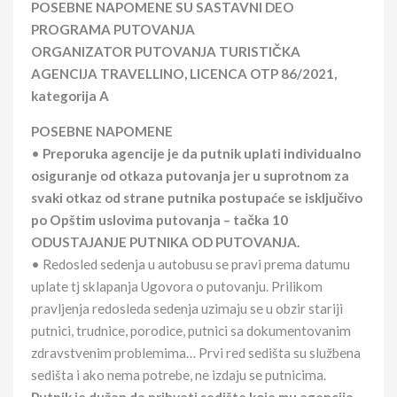
POSEBNE NAPOMENE SU SASTAVNI DEO
PROGRAMA PUTOVANJA
ORGANIZATOR PUTOVANJA TURISTIČKA
AGENCIJA TRAVELLINO, LICENCA OTP 86/2021,
kategorija A
POSEBNE NAPOMENE
•
Preporuka agencije je da putnik uplati individualno
osiguranje od otkaza putovanja jer u suprotnom za
svaki otkaz od strane putnika postupaće se isključivo
po Opštim uslovima putovanja – tačka 10
ODUSTAJANJE PUTNIKA OD PUTOVANJA.
• Redosled sedenja u autobusu se pravi prema datumu
uplate tj sklapanja Ugovora o putovanju. Prilikom
pravljenja redosleda sedenja uzimaju se u obzir stariji
putnici, trudnice, porodice, putnici sa dokumentovanim
zdravstvenim problemima… Prvi red sedišta su službena
sedišta i ako nema potrebe, ne izdaju se putnicima.