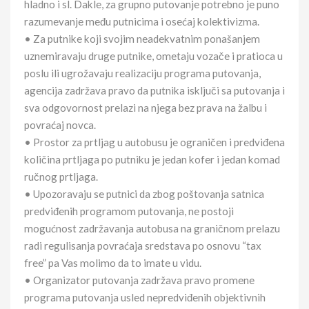
hladno i sl. Dakle, za grupno putovanje potrebno je puno
razumevanje među putnicima i osećaj kolektivizma.
• Za putnike koji svojim neadekvatnim ponašanjem
uznemiravaju druge putnike, ometaju vozače i pratioca u
poslu ili ugrožavaju realizaciju programa putovanja,
agencija zadržava pravo da putnika isključi sa putovanja i
sva odgovornost prelazi na njega bez prava na žalbu i
povraćaj novca.
• Prostor za prtljag u autobusu je ograničen i predviđena
količina prtljaga po putniku je jedan kofer i jedan komad
ručnog prtljaga.
• Upozoravaju se putnici da zbog poštovanja satnica
predviđenih programom putovanja, ne postoji
mogućnost zadržavanja autobusa na graničnom prelazu
radi regulisanja povraćaja sredstava po osnovu “tax
free” pa Vas molimo da to imate u vidu.
• Organizator putovanja zadržava pravo promene
programa putovanja usled nepredviđenih objektivnih