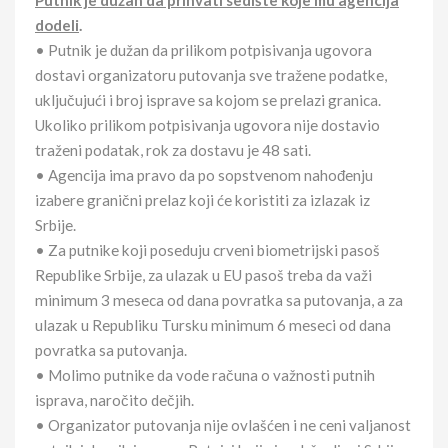
Putnik je dužan da prihvati sedište koje mu agencija
dodeli
.
• Putnik je dužan da prilikom potpisivanja ugovora
dostavi organizatoru putovanja sve tražene podatke,
uključujući i broj isprave sa kojom se prelazi granica.
Ukoliko prilikom potpisivanja ugovora nije dostavio
traženi podatak, rok za dostavu je 48 sati.
• Agencija ima pravo da po sopstvenom nahođenju
izabere granični prelaz koji će koristiti za izlazak iz
Srbije.
• Za putnike koji poseduju crveni biometrijski pasoš
Republike Srbije, za ulazak u EU pasoš treba da važi
minimum 3 meseca od dana povratka sa putovanja, a za
ulazak u Republiku Tursku minimum 6 meseci od dana
povratka sa putovanja.
• Molimo putnike da vode računa o važnosti putnih
isprava, naročito dečjih.
• Organizator putovanja nije ovlašćen i ne ceni valjanost