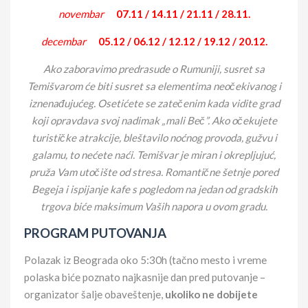
novembar
07.11 / 14.11 / 21.11 / 28.11.
decembar
05.12 / 06.12 / 12.12 / 19.12 / 20.12.
Ako zaboravimo predrasude o Rumuniji, susret sa
Temišvarom će biti susret sa elementima neočekivanog i
iznenađujućeg. Osetićete se zatečenim kada vidite grad
koji opravdava svoj nadimak „mali Beč”. Ako očekujete
turističke atrakcije, bleštavilo noćnog provoda, gužvu i
galamu, to nećete naći. Temišvar je miran i okrepljujuć,
pruža Vam utočište od stresa. Romantične šetnje pored
Begeja i ispijanje kafe s pogledom na jedan od gradskih
trgova biće maksimum Vaših napora u ovom gradu.
PROGRAM PUTOVANJA
Polazak iz Beograda oko 5:30h (tačno mesto i vreme
polaska biće poznato najkasnije dan pred putovanje –
organizator šalje obaveštenje,
ukoliko ne dobijete