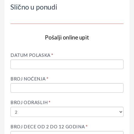
Slično u ponudi
Pošalji online upit
IF
Upit
YOU
ARE
DATUM POLASKA
*
HUMAN,
LEAVE
THIS
FIELD
BROJ NOĆENJA
*
BLANK.
BROJ ODRASLIH
*
BROJ DECE OD 2 DO 12 GODINA
*