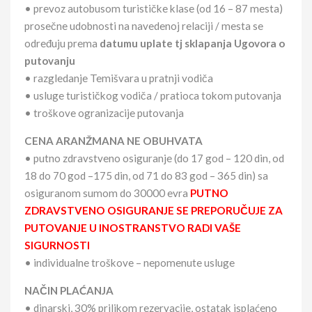
• prevoz autobusom turističke klase (od 16 – 87 mesta)
prosečne udobnosti na navedenoj relaciji / mesta se
određuju prema
datumu uplate tj sklapanja Ugovora o
putovanju
• razgledanje Temišvara u pratnji vodiča
• usluge turističkog vodiča / pratioca tokom putovanja
• troškove ogranizacije putovanja
CENA ARANŽMANA NE OBUHVATA
• putno zdravstveno osiguranje (do 17 god – 120 din, od
18 do 70 god –175 din, od 71 do 83 god – 365 din) sa
osiguranom sumom do 30000 evra
PUTNO
ZDRAVSTVENO OSIGURANJE SE PREPORUČUJE ZA
PUTOVANJE U INOSTRANSTVO RADI VAŠE
SIGURNOSTI
• individualne troškove – nepomenute usluge
NAČIN PLAĆANJA
• dinarski, 30% prilikom rezervacije, ostatak isplaćeno