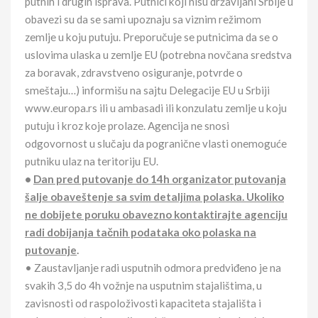
putnih i drugih isprava. Putnici koji nisu državljani Srbije u
obavezi su da se sami upoznaju sa viznim režimom
zemlje u koju putuju. Preporučuje se putnicima da se o
uslovima ulaska u zemlje EU (potrebna novčana sredstva
za boravak, zdravstveno osiguranje, potvrde o
smeštaju…) informišu na sajtu Delegacije EU u Srbiji
www.europa.rs ili u ambasadi ili konzulatu zemlje u koju
putuju i kroz koje prolaze. Agencija ne snosi
odgovornost u slučaju da pogranične vlasti onemoguće
putniku ulaz na teritoriju EU.
•
Dan pred putovanje do 14h organizator putovanja
šalje obaveštenje sa svim detaljima polaska. Ukoliko
ne dobijete poruku obavezno kontaktirajte agenciju
radi dobijanja tačnih podataka oko polaska na
putovanje
.
• Zaustavljanje radi usputnih odmora predviđeno je na
svakih 3,5 do 4h vožnje na usputnim stajalištima, u
zavisnosti od raspoloživosti kapaciteta stajališta i