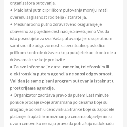
organizatora putovanja.
• Maloletni putnici prilikom putovanja moraju imati
overenu saglasnost roditelja / staratelja.
• Međunarodno putno zdravstveno osiguranje je
obavezno za pojedine destinacije. Savetujemo Vas da
isto posedujete za sva Vaša putovanja jer u suprotnom
sami snosite odgovornost za eventualne posledice
prilikom kontrole države u koju putujete kao i kontrole u
državama kroz koje prolazite.
• Za sve informacije date usmenim, telefonskim ili
elektronskim putem agencija ne snosi odgovornost.
Validan je samo pisani program putovanja istaknut u
prostorijama agencije.
• Organizator zadržava pravo da putem Last minute
ponude prodaje svoje aranžmana po cenama koje su
drugačije od onih u cenovniku. Stranke koje su započele
plaćanje ili uplatile aranžman po cenama objavljenim u
ovom cenovniku nemaju pravo da potražuju nadoknadu