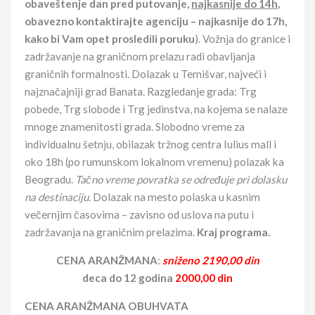
obaveštenje dan pred putovanje,
najkasnije do 14h
,
obavezno kontaktirajte agenciju – najkasnije do 17h,
kako bi Vam opet prosledili poruku
). Vožnja do granice i
zadržavanje na graničnom prelazu radi obavljanja
graničnih formalnosti. Dolazak u Temišvar, najveći i
najznačajniji grad Banata. Razgledanje grada: Trg
pobede, Trg slobode i Trg jedinstva, na kojema se nalaze
mnoge znamenitosti grada. Slobodno vreme za
individualnu šetnju, obilazak tržnog centra Iulius mall i
oko 18h (po rumunskom lokalnom vremenu) polazak ka
Beogradu.
Tačno vreme povratka se određuje pri dolasku
na destinaciju
. Dolazak na mesto polaska u kasnim
večernjim časovima – zavisno od uslova na putu i
zadržavanja na graničnim prelazima.
Kraj programa.
CENA ARANŽMANA
:
sniženo
2190,00 din
deca do 12 godina
2000,00 din
CENA ARANŽMANA OBUHVATA