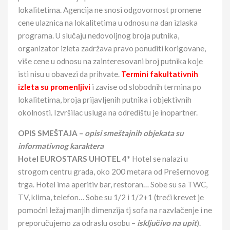
lokalitetima. Agencija ne snosi odgovornost promene
cene ulaznica na lokalitetima u odnosu na dan izlaska
programa. U slučaju nedovoljnog broja putnika,
organizator izleta zadržava pravo ponuditi korigovane,
više cene u odnosu na zainteresovani broj putnika koje
isti nisu u obavezi da prihvate.
Termini fakultativnih
izleta su promenljivi
i zavise od slobodnih termina po
lokalitetima, broja prijavljenih putnika i objektivnih
okolnosti. Izvršilac usluga na odredištu je inopartner.
OPIS SMEŠTAJA –
opisi smeštajnih objekata su
informativnog karaktera
Hotel EUROSTARS UHOTEL 4*
Hotel se nalazi u
strogom centru grada, oko 200 metara od Prešernovog
trga. Hotel ima aperitiv bar, restoran… Sobe su sa TWC,
TV, klima, telefon… Sobe su 1/2 i 1/2+1 (treći krevet je
pomoćni ležaj manjih dimenzija tj sofa na razvlačenje i ne
preporučujemo za odraslu osobu –
isključivo na upit
).