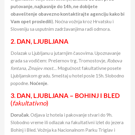
putovanje, najkasnije do 14h, ne dobijete
obaveštenje obavezno kontaktirajte agenciju
kako bi
Vam opet prosledili
). Noćna vožnja kroz Hrvatsku i
Sloveniju sa usputnim zadržavanjima radi odmora.
2. D
AN,
LJUBLJANA
Dolazak u Ljubljanu u jutarnjim časovima. Upoznavanje
grada sa vodičem: Prešernov trg, Tromostovje,
Robova
fontana, Zmajev most
… Mogućnost fakultativne posete
Ljubljanskom gradu. Smeštaj u hotel posle 15h. Slobodno
popodne.
Noćenje
.
3. DAN,
LJUBLJANA – BOHINJ I BLED
(
fakultativno
)
Doručak
. Odjava iz hotela i pakovanje stvari do 9h.
Slobodno vreme ili odlazak na fakultativni izlet do jezera
Bohinj i Bled. Vožnja ka Nacionalnom Parku Triglav i