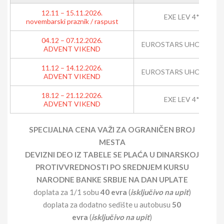
12.11 – 15.11.2026.
EXE LEV 4*
novembarski praznik / raspust
04.12 – 07.12.2026.
EUROSTARS UHOTEL 4*
ADVENT VIKEND
11.12 – 14.12.2026.
EUROSTARS UHOTEL 4*
ADVENT VIKEND
18.12 – 21.12.2026.
EXE LEV 4*
ADVENT VIKEND
SPECIJALNA CENA VAŽI ZA OGRANIČEN BROJ
MESTA
DEVIZNI DEO IZ TABELE SE PLAĆA U DINARSKOJ
PROTIVVREDNOSTI PO SREDNJEM KURSU
NARODNE BANKE SRBIJE NA DAN UPLATE
doplata za 1/1 sobu
40 evra
(
isključivo na upit
)
doplata za dodatno sedište u autobusu
50
evra
(
isključivo na upit
)