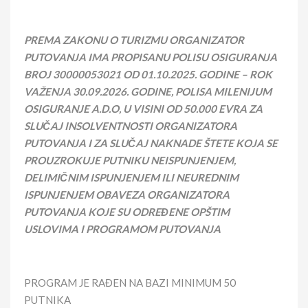
PREMA ZAKONU O TURIZMU ORGANIZATOR
PUTOVANJA IMA PROPISANU POLISU OSIGURANJA
BROJ
30000053021
OD 01.10.202
5
. GODINE – ROK
VAŽENJA
30
.
09
.202
6
. GODINE, POLISA MILENIJUM
OSIGURANJE A.D.O, U VISINI OD 50.000 EVRA ZA
SLUČAJ INSOLVENTNOSTI ORGANIZATORA
PUTOVANJA I ZA SLUČAJ NAKNADE ŠTETE KOJA SE
PROUZROKUJE PUTNIKU NEISPUNJENJEM,
DELIMIČNIM ISPUNJENJEM ILI NEUREDNIM
ISPUNJENJEM OBAVEZA ORGANIZATORA
PUTOVANJA KOJE SU ODREĐENE OPŠTIM
USLOVIMA I PROGRAMOM PUTOVANJA
PROGRAM JE RAĐEN NA BAZI MINIMUM 50
PUTNIKA