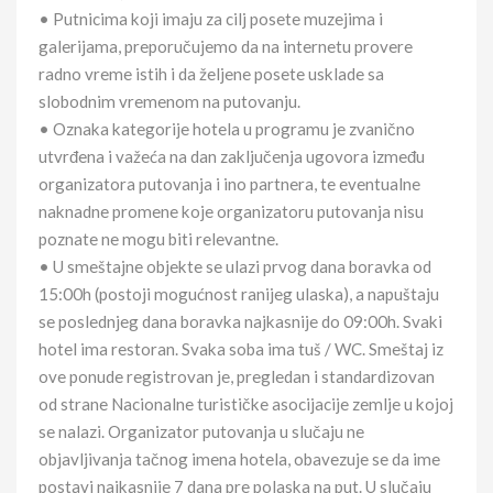
• Putnicima koji imaju za cilj posete muzejima i
galerijama, preporučujemo da na internetu provere
radno vreme istih i da željene posete usklade sa
slobodnim vremenom na putovanju.
• Oznaka kategorije hotela u programu je zvanično
utvrđena i važeća na dan zaključenja ugovora između
organizatora putovanja i ino partnera, te eventualne
naknadne promene koje organizatoru putovanja nisu
poznate ne mogu biti relevantne.
• U smeštajne objekte se ulazi prvog dana boravka od
15:00h (postoji mogućnost ranijeg ulaska), a napuštaju
se poslednjeg dana boravka najkasnije do 09:00h. Svaki
hotel ima restoran. Svaka soba ima tuš / WC. Smeštaj iz
ove ponude registrovan je, pregledan i standardizovan
od strane Nacionalne turističke asocijacije zemlje u kojoj
se nalazi. Organizator putovanja u slučaju ne
objavljivanja tačnog imena hotela, obavezuje se da ime
postavi najkasnije 7 dana pre polaska na put. U slučaju