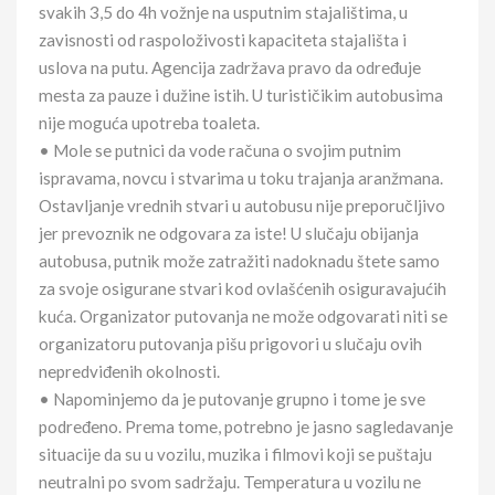
svakih 3,5 do 4h vožnje na usputnim stajalištima, u
zavisnosti od raspoloživosti kapaciteta stajališta i
uslova na putu. Agencija zadržava pravo da određuje
mesta za pauze i dužine istih. U turističikim autobusima
nije moguća upotreba toaleta.
• Mole se putnici da vode računa o svojim putnim
ispravama, novcu i stvarima u toku trajanja aranžmana.
Ostavljanje vrednih stvari u autobusu nije preporučljivo
jer prevoznik ne odgovara za iste! U slučaju obijanja
autobusa, putnik može zatražiti nadoknadu štete samo
za svoje osigurane stvari kod ovlašćenih osiguravajućih
kuća. Organizator putovanja ne može odgovarati niti se
organizatoru putovanja pišu prigovori u slučaju ovih
nepredviđenih okolnosti.
• Napominjemo da je putovanje grupno i tome je sve
podređeno. Prema tome, potrebno je jasno sagledavanje
situacije da su u vozilu, muzika i filmovi koji se puštaju
neutralni po svom sadržaju. Temperatura u vozilu ne