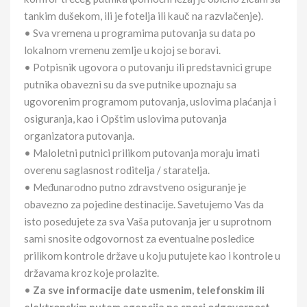
tankim dušekom, ili je fotelja ili kauč na razvlačenje).
• Sva vremena u programima putovanja su data po
lokalnom vremenu zemlje u kojoj se boravi.
• Potpisnik ugovora o putovanju ili predstavnici grupe
putnika obavezni su da sve putnike upoznaju sa
ugovorenim programom putovanja, uslovima plaćanja i
osiguranja, kao i Opštim uslovima putovanja
organizatora putovanja.
• Maloletni putnici prilikom putovanja moraju imati
overenu saglasnost roditelja / staratelja.
• Međunarodno putno zdravstveno osiguranje je
obavezno za pojedine destinacije. Savetujemo Vas da
isto posedujete za sva Vaša putovanja jer u suprotnom
sami snosite odgovornost za eventualne posledice
prilikom kontrole države u koju putujete kao i kontrole u
državama kroz koje prolazite.
•
Za sve informacije date usmenim, telefonskim ili