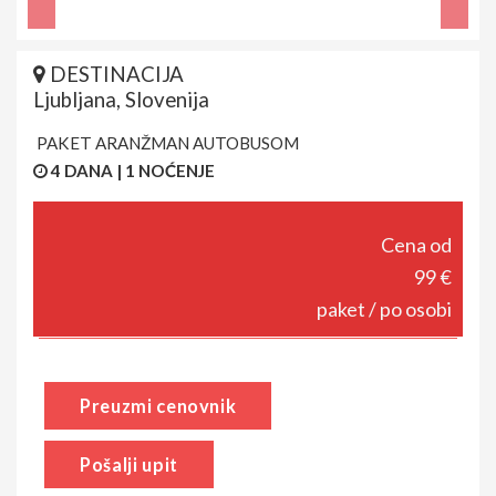
DESTINACIJA
Ljubljana, Slovenija
PAKET ARANŽMAN AUTOBUSOM
4 DANA | 1 NOĆENJE
Cena od
99 €
paket / po osobi
Preuzmi cenovnik
Pošalji upit