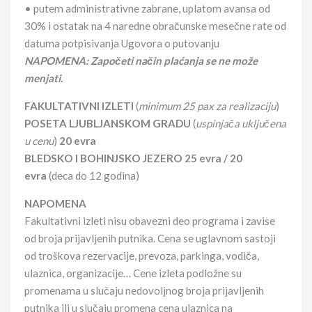
• putem administrativne zabrane, uplatom avansa od
30% i ostatak na 4 naredne obračunske mesečne rate od
datuma potpisivanja Ugovora o putovanju
NAPOMENA: Započeti način plaćanja se ne može
menjati.
FAKULTATIVNI IZLETI
(
minimum 25 pax za realizaciju
)
POSETA LJUBLJANSKOM GRADU
(
uspinjača uključena
u cenu
)
20 evra
BLEDSKO I BOHINJSKO JEZERO 25 evra / 20
evra
(deca do 12 godina)
NAPOMENA
Fakultativni izleti nisu obavezni deo programa i zavise
od broja prijavljenih putnika. Cena se uglavnom sastoji
od troškova rezervacije, prevoza, parkinga, vodiča,
ulaznica, organizacije… Cene izleta podložne su
promenama u slučaju nedovoljnog broja prijavljenih
putnika ili u slučaju promena cena ulaznica na