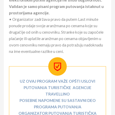
elektronskim putem agencija ne snosi odgovornost.
Validan je samo pisani program putovanja istaknut u
prostorijama agencije
.
• Organizator zadržava pravo da putem Last minute
ponude prodaje svoje aranžmana po cenama koje su
drugačije od onih u cenovniku. Stranke koje su započele
plaćanje ili uplatile aranžman po cenama objavljenim u
ovom cenovniku nemaju pravo da potražuju nadoknadu
na ime eventualne razlike u ceni.
UZ OVAJ PROGRAM VAŽE OPŠTI USLOVI
PUTOVANJA TURISTIČKE AGENCIJE
TRAVELLINO
POSEBNE NAPOMENE SU SASTAVNI DEO
PROGRAMA PUTOVANJA
ORGANIZATOR PUTOVANJA TURISTIČKA