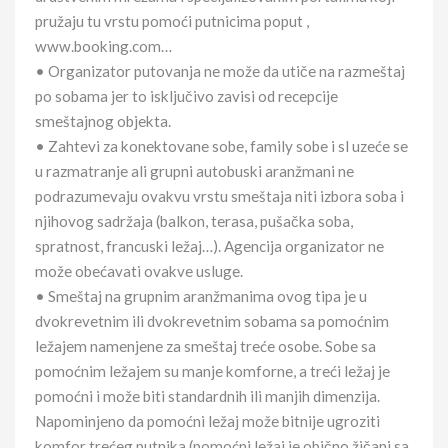
pružaju tu vrstu pomoći putnicima poput ,
www.booking.com…
• Organizator putovanja ne može da utiče na razmeštaj
po sobama jer to isključivo zavisi od recepcije
smeštajnog objekta.
• Zahtevi za konektovane sobe, family sobe i sl uzeće se
u razmatranje ali grupni autobuski aranžmani ne
podrazumevaju ovakvu vrstu smeštaja niti izbora soba i
njihovog sadržaja (balkon, terasa, pušačka soba,
spratnost, francuski ležaj…). Agencija organizator ne
može obećavati ovakve usluge.
• Smeštaj na grupnim aranžmanima ovog tipa je u
dvokrevetnim ili dvokrevetnim sobama sa pomoćnim
ležajem namenjene za smeštaj treće osobe. Sobe sa
pomoćnim ležajem su manje komforne, a treći ležaj je
pomoćni i može biti standardnih ili manjih dimenzija.
Napominjeno da pomoćni ležaj može bitnije ugroziti
komfor trećeg putnika (pomoćni ležaj je obično žičani sa