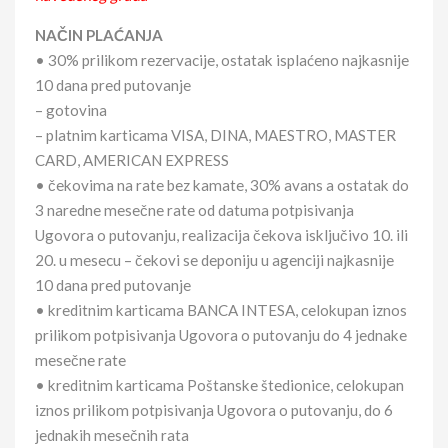
NAČIN PLAĆANJA
• 30% prilikom rezervacije, ostatak isplaćeno najkasnije
10 dana pred putovanje
– gotovina
– platnim karticama VISA, DINA, MAESTRO, MASTER
CARD, AMERICAN EXPRESS
• čekovima na rate bez kamate, 30% avans a ostatak do
3 naredne mesečne rate od datuma potpisivanja
Ugovora o putovanju, realizacija čekova isključivo 10. ili
20. u mesecu – čekovi se deponiju u agenciji najkasnije
10 dana pred putovanje
• kreditnim karticama BANCA INTESA, celokupan iznos
prilikom potpisivanja Ugovora o putovanju do 4 jednake
mesečne rate
• kreditnim karticama Poštanske štedionice, celokupan
iznos prilikom potpisivanja Ugovora o putovanju, do 6
jednakih mesečnih rata