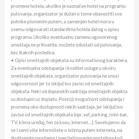
promene hotela, ukoliko je naznačen hotel na programu
putovanja, organizator je dužan o tome obavestiti sve
putnike pismenim putem, a zamenjen hotel mora u
svemu odgovarati standardima hotela datog u opisu
programa. Ukoliko eventualnu zamenu ugovorenog
smeštaja ne prihvatite, možete odustati od putovanja,
bez ikakvih posledica.
• Opisi smeštajnih objekata su informativnog karaktera.
Za eventualna odstupanja i kvalitet usluge u okviru
smeštajnih objekata, organizator putovanja ne snosi
odgovornost jer to isključivo zavisi od smeštajnih
objekata. Neki od dopunskih sadržaja smeštajnih objekta
su dostupni uz doplatu. Postoji mogućnost odstupanja i
promena oko dostupnosti nekih sadržaja, jer isključivo
zavise od smeštajnih objekata (npr. sef, parking, mini-bar,
TV, klima uređaj, fen za kosu, internet…). Savetujemo da
se i sami više informišete o istima putem interneta, na
društvenim mrežama i specijalizovanim portalima koji