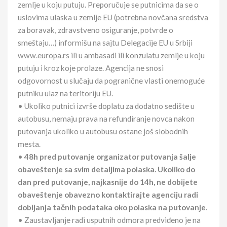
zemlje u koju putuju. Preporučuje se putnicima da se o
uslovima ulaska u zemlje EU (potrebna novčana sredstva
za boravak, zdravstveno osiguranje, potvrde o
smeštaju…) informišu na sajtu Delegacije EU u Srbiji
www.europa.rs ili u ambasadi ili konzulatu zemlje u koju
putuju i kroz koje prolaze. Agencija ne snosi
odgovornost u slučaju da pogranične vlasti onemoguće
putniku ulaz na teritoriju EU.
• Ukoliko putnici izvrše doplatu za dodatno sedište u
autobusu, nemaju prava na refundiranje novca nakon
putovanja ukoliko u autobusu ostane još slobodnih
mesta.
•
48h pred putovanje organizator putovanja šalje
obaveštenje sa svim detaljima polaska. Ukoliko do
dan pred putovanje, najkasnije do 14h, ne dobijete
obaveštenje obavezno kontaktirajte agenciju radi
dobijanja tačnih podataka oko polaska na putovanje
.
• Zaustavljanje radi usputnih odmora predviđeno je na