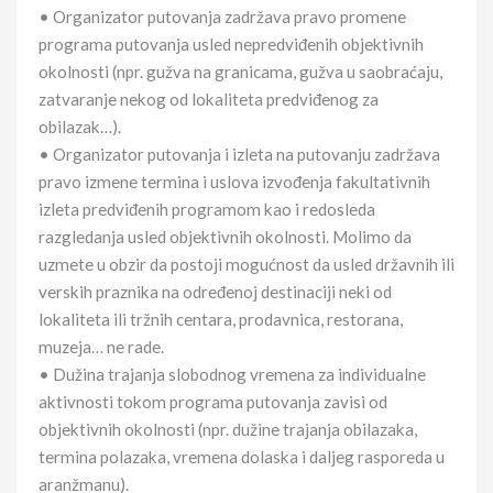
• Organizator putovanja zadržava pravo promene
programa putovanja usled nepredviđenih objektivnih
okolnosti (npr. gužva na granicama, gužva u saobraćaju,
zatvaranje nekog od lokaliteta predviđenog za
obilazak…).
• Organizator putovanja i izleta na putovanju zadržava
pravo izmene termina i uslova izvođenja fakultativnih
izleta predviđenih programom kao i redosleda
razgledanja usled objektivnih okolnosti. Molimo da
uzmete u obzir da postoji mogućnost da usled državnih ili
verskih praznika na određenoj destinaciji neki od
lokaliteta ili tržnih centara, prodavnica, restorana,
muzeja… ne rade.
• Dužina trajanja slobodnog vremena za individualne
aktivnosti tokom programa putovanja zavisi od
objektivnih okolnosti (npr. dužine trajanja obilazaka,
termina polazaka, vremena dolaska i daljeg rasporeda u
aranžmanu).