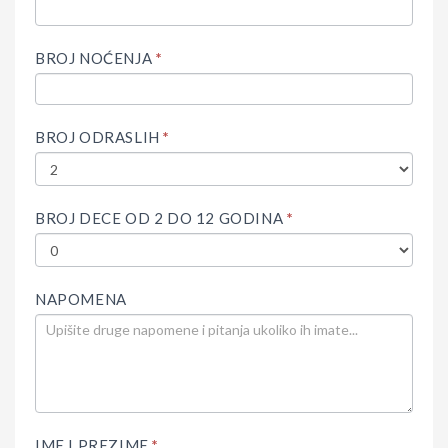
LEAVE
THIS
FIELD
BROJ NOĆENJA
*
BLANK.
BROJ ODRASLIH
*
BROJ DECE OD 2 DO 12 GODINA
*
NAPOMENA
IME I PREZIME
*