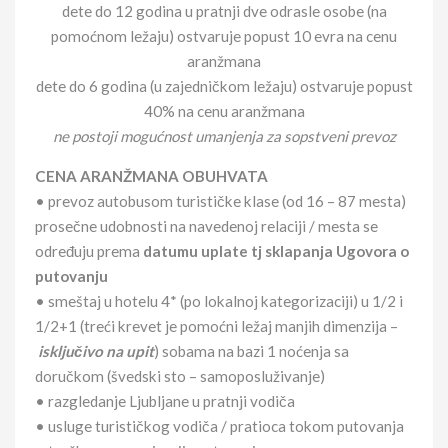
dete do 12 godina u pratnji dve odrasle osobe (na
pomoćnom ležaju) ostvaruje popust 10 evra na cenu
aranžmana
dete do 6 godina (u zajedničkom ležaju) ostvaruje popust
40% na cenu aranžmana
ne postoji mogućnost umanjenja za sopstveni prevoz
CENA ARANŽMANA OBUHVATA
• prevoz autobusom turističke klase (od 16 – 87 mesta)
prosečne udobnosti na navedenoj relaciji / mesta se
određuju prema
datumu uplate tj sklapanja Ugovora o
putovanju
• smeštaj u hotelu 4* (po lokalnoj kategorizaciji) u 1/2 i
1/2+1 (treći krevet je pomoćni ležaj manjih dimenzija –
isključivo na upit
) sobama na bazi 1 noćenja sa
doručkom (švedski sto – samoposluživanje)
• razgledanje Ljubljane u pratnji vodiča
• usluge turističkog vodiča / pratioca tokom putovanja