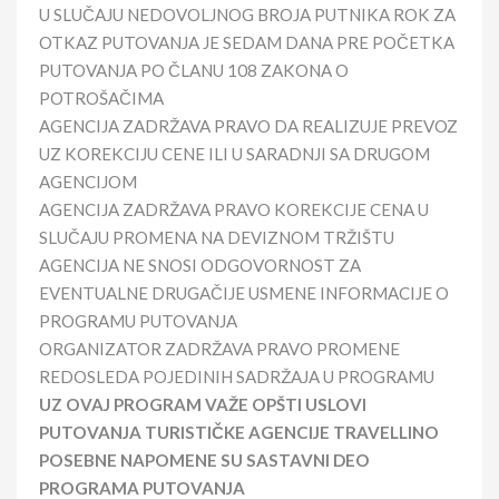
U SLUČAJU NEDOVOLJNOG BROJA PUTNIKA ROK ZA
OTKAZ PUTOVANJA JE SEDAM DANA PRE POČETKA
PUTOVANJA PO ČLANU 108 ZAKONA O
POTROŠAČIMA
AGENCIJA ZADRŽAVA PRAVO DA REALIZUJE PREVOZ
UZ KOREKCIJU CENE ILI U SARADNJI SA DRUGOM
AGENCIJOM
AGENCIJA ZADRŽAVA PRAVO KOREKCIJE CENA U
SLUČAJU PROMENA NA DEVIZNOM TRŽIŠTU
AGENCIJA NE SNOSI ODGOVORNOST ZA
EVENTUALNE DRUGAČIJE USMENE INFORMACIJE O
PROGRAMU PUTOVANJA
ORGANIZATOR ZADRŽAVA PRAVO PROMENE
REDOSLEDA POJEDINIH SADRŽAJA U PROGRAMU
UZ OVAJ PROGRAM VAŽE OPŠTI USLOVI
PUTOVANJA TURISTIČKE AGENCIJE TRAVELLINO
POSEBNE NAPOMENE SU SASTAVNI DEO
PROGRAMA PUTOVANJA