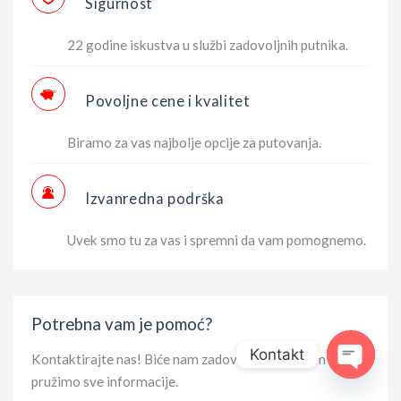
Sigurnost
22 godine iskustva u službi zadovoljnih putnika.
Povoljne cene i kvalitet
Biramo za vas najbolje opcije za putovanja.
Izvanredna podrška
Uvek smo tu za vas i spremni da vam pomognemo.
Potrebna vam je pomoć?
Kontakt
Kontaktirajte nas! Biće nam zadovoljstvo da Vam
pružimo sve informacije.
Open ch