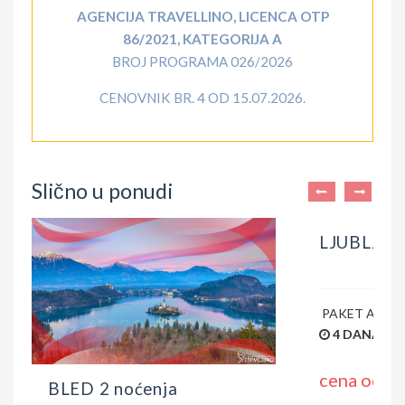
AGENCIJA TRAVELLINO, LICENCA OTP
86/2021, KATEGORIJA A
BROJ PROGRAMA 026/2026
CENOVNIK BR. 4 OD 15.07.2026.
Slično u ponudi
LJUBLJANA 1 noćenje
PAKET ARANŽMAN AUTOBUSOM
4 DANA | 1 NOĆENJE
cena od
99 evra
LJUBLJAN