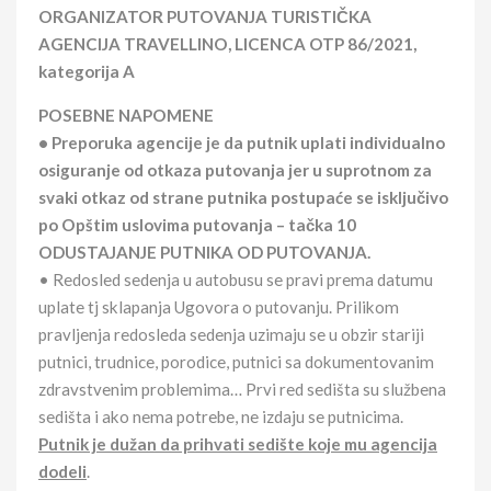
ORGANIZATOR PUTOVANJA TURISTIČKA
AGENCIJA TRAVELLINO, LICENCA OTP 86/2021,
kategorija A
POSEBNE NAPOMENE
• Preporuka agencije je da putnik uplati individualno
osiguranje od otkaza putovanja jer u suprotnom za
svaki otkaz od strane putnika postupaće se isključivo
po Opštim uslovima putovanja – tačka 10
ODUSTAJANJE PUTNIKA OD PUTOVANJA.
• Redosled sedenja u autobusu se pravi prema datumu
uplate tj sklapanja Ugovora o putovanju. Prilikom
pravljenja redosleda sedenja uzimaju se u obzir stariji
putnici, trudnice, porodice, putnici sa dokumentovanim
zdravstvenim problemima… Prvi red sedišta su službena
sedišta i ako nema potrebe, ne izdaju se putnicima.
Putnik je dužan da prihvati sedište koje mu agencija
dodeli
.