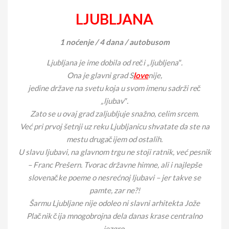
LJUBLJANA
1 noćenje / 4 dana / autobusom
Ljubljana je ime dobila od reči „ljubljena″.
Ona je glavni grad S
love
nije,
jedine države na svetu koja u svom imenu sadrži reč
„ljubav″.
Zato se u ovaj grad zaljubljuje snažno, celim srcem.
Već pri prvoj šetnji uz reku Ljubljanicu shvatate da ste na
mestu drugačijem od ostalih.
U slavu ljubavi, na glavnom trgu ne stoji ratnik, već pesnik
– Franc Prešern. Tvorac državne himne, ali i najlepše
slovenačke poeme o nesrećnoj ljubavi – jer takve se
pamte, zar ne?!
Šarmu Ljubljane nije odoleo ni slavni arhitekta Jože
Plačnik čija mnogobrojna dela danas krase centralno
jezgro.