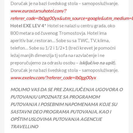
Doručak je na bazi švedskog stola – samoposluživanje.
www.eurostarsuhotel.com/?
referer_code=lb0gg00yx&utm_source=google&utm_medium=
Hotel EXE LEV 4*
Hotel se nalazi u centru grada, oko
800 metara od čuvenog Tromostovja. Hotel ima
aperitiv bar, restoran… Sobe su sa TWC, TV, klima,
telefon… Sobe su 1/2 i 1/2+1 (treći krevet je pomoćni
ležaj manjih dimenzija tj sofa na razvlačenje i ne
preporučujemo za odraslu osobu –
isključivo na upit
).
Doručak je na bazi švedskog stola – samoposluživanje.
www.exelev.com/?referer_code=lb0gg00yx
MOLIMO VAS DA SE PRE ZAKLJUČENJA UGOVORA O
PUTOVANJU UPOZNATE SA PROGRAMOM
PUTOVANJA I POSEBNIM NAPOMENAMA KOJE SU
SASTAVNI DEO PROGRAMA PUTOVANJA, KAO I
OPŠTIM USLOVIMA PUTOVANJA AGENCIJE
TRAVELLINO