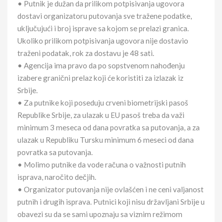
• Putnik je dužan da prilikom potpisivanja ugovora
dostavi organizatoru putovanja sve tražene podatke,
uključujući i broj isprave sa kojom se prelazi granica.
Ukoliko prilikom potpisivanja ugovora nije dostavio
traženi podatak, rok za dostavu je 48 sati.
• Agencija ima pravo da po sopstvenom nahođenju
izabere granični prelaz koji će koristiti za izlazak iz
Srbije.
• Za putnike koji poseduju crveni biometrijski pasoš
Republike Srbije, za ulazak u EU pasoš treba da važi
minimum 3 meseca od dana povratka sa putovanja, a za
ulazak u Republiku Tursku minimum 6 meseci od dana
povratka sa putovanja.
• Molimo putnike da vode računa o važnosti putnih
isprava, naročito dečjih.
• Organizator putovanja nije ovlašćen i ne ceni valjanost
putnih i drugih isprava. Putnici koji nisu državljani Srbije u
obavezi su da se sami upoznaju sa viznim režimom