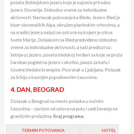
poseta Bohinjskom jezeru koje je najveće prirodno
jezero Slovenije. Slobodno vreme za individualne
aktivnosti. Nastavak putovanja ka Bledu. Jezero Bled je
biser slovenačkih Alpa, okružen planinskim vrhovima, a
na sredini jezera nalazi se ostrvce na kojem je crkva
Svete Marije. Dolaskom na Bled predviđeno slobodno
vreme za individualne aktivnosti, a naši predlozi su:
šetnja uz jezero, poseta bledskoj tvrđavi sa koje se pruža
čaroban pogled na jezero i okolinu, pauza za kafu i
čuvene bledske krempite. Povratak u Ljubljanu. Polazak
za Srbiju u kasnijim popodnevnim časovima.
4. DAN, BEOGRAD
Dolazak u Beograd na mesto polaska u noćnim
časovima – zavisno od uslova na putu i zadržavanja na
graničnim prelazima.
Kraj programa.
TERMIN PUTOVANJA
HOTEL