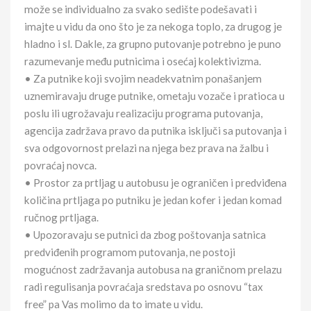
može se individualno za svako sedište podešavati i
imajte u vidu da ono što je za nekoga toplo, za drugog je
hladno i sl. Dakle, za grupno putovanje potrebno je puno
razumevanje među putnicima i osećaj kolektivizma.
• Za putnike koji svojim neadekvatnim ponašanjem
uznemiravaju druge putnike, ometaju vozače i pratioca u
poslu ili ugrožavaju realizaciju programa putovanja,
agencija zadržava pravo da putnika isključi sa putovanja i
sva odgovornost prelazi na njega bez prava na žalbu i
povraćaj novca.
• Prostor za prtljag u autobusu je ograničen i predviđena
količina prtljaga po putniku je jedan kofer i jedan komad
ručnog prtljaga.
• Upozoravaju se putnici da zbog poštovanja satnica
predviđenih programom putovanja, ne postoji
mogućnost zadržavanja autobusa na graničnom prelazu
radi regulisanja povraćaja sredstava po osnovu “tax
free” pa Vas molimo da to imate u vidu.