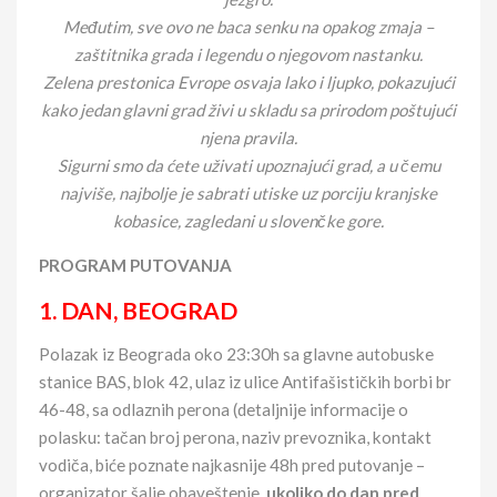
Međutim, sve ovo ne baca senku na opakog zmaja –
zaštitnika grada i legendu o njegovom nastanku.
Zelena prestonica Evrope osvaja lako i ljupko, pokazujući
kako jedan glavni grad živi u skladu sa prirodom poštujući
njena pravila.
Sigurni smo da ćete uživati upoznajući grad, a u čemu
najviše, najbolje je sabrati utiske uz porciju kranjske
kobasice, zagledani u slovenčke gore.
PROGRAM PUTOVANJA
1. DAN, BEOGRAD
Polazak iz Beograda oko 23:30h sa glavne autobuske
stanice BAS, blok 42, ulaz iz ulice Antifašističkih borbi br
46-48, sa odlaznih perona (detaljnije informacije o
polasku: tačan broj perona, naziv prevoznika, kontakt
vodiča, biće poznate najkasnije 48h pred putovanje –
organizator šalje obaveštenje,
ukoliko do dan pred