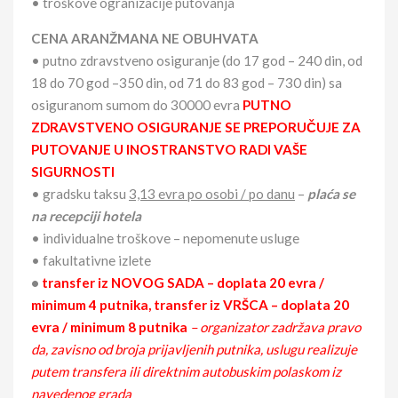
• troškove ogranizacije putovanja
CENA ARANŽMANA NE OBUHVATA
• putno zdravstveno osiguranje (do 17 god – 240 din, od
18 do 70 god –350 din, od 71 do 83 god – 730 din) sa
osiguranom sumom do 30000 evra
PUTNO
ZDRAVSTVENO OSIGURANJE SE PREPORUČUJE ZA
PUTOVANJE U INOSTRANSTVO RADI VAŠE
SIGURNOSTI
• gradsku taksu
3,13 evra po osobi / po danu
–
plaća se
na recepciji hotela
• individualne troškove – nepomenute usluge
• fakultativne izlete
•
transfer iz NOVOG SADA – doplata 20 evra /
minimum 4 putnika, transfer iz VRŠCA – doplata 20
evra / minimum 8 putnika
– organizator zadržava pravo
da, zavisno od broja prijavljenih putnika, uslugu realizuje
putem transfera ili direktnim autobuskim polaskom iz
navedenog grada