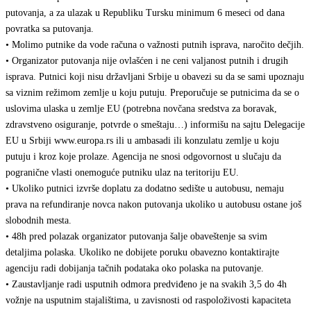
putovanja, a za ulazak u Republiku Tursku minimum 6 meseci od dana
povratka sa putovanja.
• Molimo putnike da vode računa o važnosti putnih isprava, naročito dečjih.
• Organizator putovanja nije ovlašćen i ne ceni valjanost putnih i drugih
isprava. Putnici koji nisu državljani Srbije u obavezi su da se sami upoznaju
sa viznim režimom zemlje u koju putuju. Preporučuje se putnicima da se o
uslovima ulaska u zemlje EU (potrebna novčana sredstva za boravak,
zdravstveno osiguranje, potvrde o smeštaju…) informišu na sajtu Delegacije
EU u Srbiji www.europa.rs ili u ambasadi ili konzulatu zemlje u koju
putuju i kroz koje prolaze. Agencija ne snosi odgovornost u slučaju da
pogranične vlasti onemoguće putniku ulaz na teritoriju EU.
• Ukoliko putnici izvrše doplatu za dodatno sedište u autobusu, nemaju
prava na refundiranje novca nakon putovanja ukoliko u autobusu ostane još
slobodnih mesta.
• 48h pred polazak organizator putovanja šalje obaveštenje sa svim
detaljima polaska. Ukoliko ne dobijete poruku obavezno kontaktirajte
agenciju radi dobijanja tačnih podataka oko polaska na putovanje.
• Zaustavljanje radi usputnih odmora predviđeno je na svakih 3,5 do 4h
vožnje na usputnim stajalištima, u zavisnosti od raspoloživosti kapaciteta