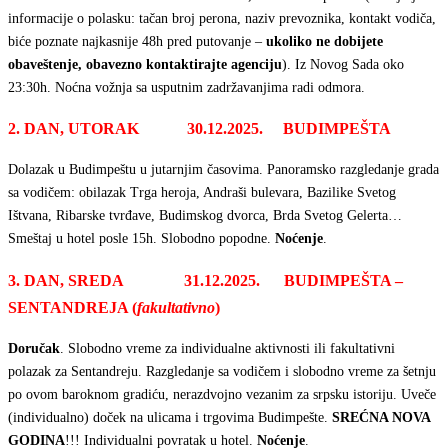
informacije o polasku: tačan broj perona, naziv prevoznika, kontakt vodiča,
biće poznate najkasnije 48h pred putovanje –
ukoliko ne dobijete
obaveštenje, obavezno kontaktirajte agenciju
). Iz Novog Sada oko
23:30h. Noćna vožnja sa usputnim zadržavanjima radi odmora.
2. DAN, UTORAK 30.12.2025. BUDIMPEŠTA
Dolazak u Budimpeštu u jutarnjim časovima. Panoramsko razgledanje grada
sa vodičem: obilazak Trga heroja, Andraši bulevara, Bazilike Svetog
Ištvana, Ribarske tvrđave, Budimskog dvorca, Brda Svetog Gelerta…
Smeštaj u hotel posle 15h. Slobodno popodne.
Noćenje
.
3. DAN, SREDA 31.12.2025. BUDIMPEŠTA –
SENTANDREJA (
fakultativno
)
Doručak
. Slobodno vreme za individualne aktivnosti ili fakultativni
polazak za Sentandreju. Razgledanje sa vodičem i slobodno vreme za šetnju
po ovom baroknom gradiću, nerazdvojno vezanim za srpsku istoriju. Uveče
(individualno) doček na ulicama i trgovima Budimpešte.
SREĆNA NOVA
GODINA
!!! Individualni povratak u hotel.
Noćenje
.