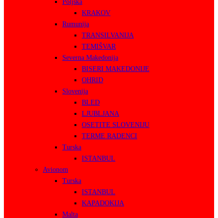
Poljska
KRAKOV
Rumunija
TRANSILVANIJA
TEMIŠVAR
Severna Makedonija
BISERI MAKEDONIJE
OHRID
Slovenija
BLED
LJUBLJANA
OSETITE SLOVENIJU
TERME RADENCI
Turska
ISTANBUL
Avionom
Turska
ISTANBUL
KAPADOKIJA
Malta