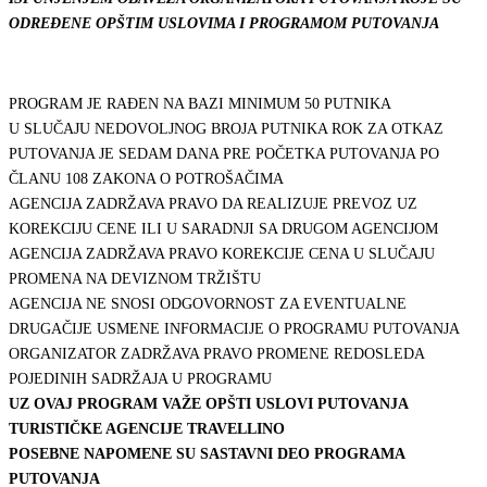
ODREĐENE OPŠTIM USLOVIMA I PROGRAMOM PUTOVANJA
PROGRAM JE RAĐEN NA BAZI MINIMUM 50 PUTNIKA
U SLUČAJU NEDOVOLJNOG BROJA PUTNIKA ROK ZA OTKAZ
PUTOVANJA JE SEDAM DANA PRE POČETKA PUTOVANJA PO
ČLANU 108 ZAKONA O POTROŠAČIMA
AGENCIJA ZADRŽAVA PRAVO DA REALIZUJE PREVOZ UZ
KOREKCIJU CENE ILI U SARADNJI SA DRUGOM AGENCIJOM
AGENCIJA ZADRŽAVA PRAVO KOREKCIJE CENA U SLUČAJU
PROMENA NA DEVIZNOM TRŽIŠTU
AGENCIJA NE SNOSI ODGOVORNOST ZA EVENTUALNE
DRUGAČIJE USMENE INFORMACIJE O PROGRAMU PUTOVANJA
ORGANIZATOR ZADRŽAVA PRAVO PROMENE REDOSLEDA
POJEDINIH SADRŽAJA U PROGRAMU
UZ OVAJ PROGRAM VAŽE OPŠTI USLOVI PUTOVANJA
TURISTIČKE AGENCIJE TRAVELLINO
POSEBNE NAPOMENE SU SASTAVNI DEO PROGRAMA
PUTOVANJA