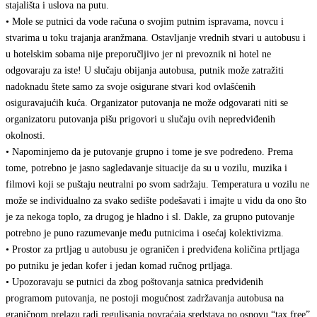
stajališta i uslova na putu.
• Mole se putnici da vode računa o svojim putnim ispravama, novcu i
stvarima u toku trajanja aranžmana. Ostavljanje vrednih stvari u autobusu i
u hotelskim sobama nije preporučljivo jer ni prevoznik ni hotel ne
odgovaraju za iste! U slučaju obijanja autobusa, putnik može zatražiti
nadoknadu štete samo za svoje osigurane stvari kod ovlašćenih
osiguravajućih kuća. Organizator putovanja ne može odgovarati niti se
organizatoru putovanja pišu prigovori u slučaju ovih nepredviđenih
okolnosti.
• Napominjemo da je putovanje grupno i tome je sve podređeno. Prema
tome, potrebno je jasno sagledavanje situacije da su u vozilu, muzika i
filmovi koji se puštaju neutralni po svom sadržaju. Temperatura u vozilu ne
može se individualno za svako sedište podešavati i imajte u vidu da ono što
je za nekoga toplo, za drugog je hladno i sl. Dakle, za grupno putovanje
potrebno je puno razumevanje među putnicima i osećaj kolektivizma.
• Prostor za prtljag u autobusu je ograničen i predviđena količina prtljaga
po putniku je jedan kofer i jedan komad ručnog prtljaga.
• Upozoravaju se putnici da zbog poštovanja satnica predviđenih
programom putovanja, ne postoji mogućnost zadržavanja autobusa na
graničnom prelazu radi regulisanja povraćaja sredstava po osnovu “tax free”