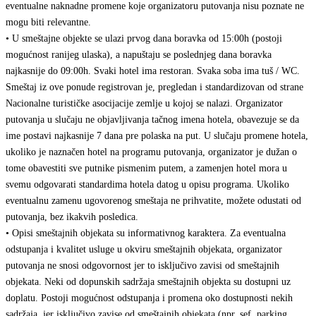
eventualne naknadne promene koje organizatoru putovanja nisu poznate ne
mogu biti relevantne.
• U smeštajne objekte se ulazi prvog dana boravka od 15:00h (postoji
mogućnost ranijeg ulaska), a napuštaju se poslednjeg dana boravka
najkasnije do 09:00h. Svaki hotel ima restoran. Svaka soba ima tuš / WC.
Smeštaj iz ove ponude registrovan je, pregledan i standardizovan od strane
Nacionalne turističke asocijacije zemlje u kojoj se nalazi. Organizator
putovanja u slučaju ne objavljivanja tačnog imena hotela, obavezuje se da
ime postavi najkasnije 7 dana pre polaska na put. U slučaju promene hotela,
ukoliko je naznačen hotel na programu putovanja, organizator je dužan o
tome obavestiti sve putnike pismenim putem, a zamenjen hotel mora u
svemu odgovarati standardima hotela datog u opisu programa. Ukoliko
eventualnu zamenu ugovorenog smeštaja ne prihvatite, možete odustati od
putovanja, bez ikakvih posledica.
• Opisi smeštajnih objekata su informativnog karaktera. Za eventualna
odstupanja i kvalitet usluge u okviru smeštajnih objekata, organizator
putovanja ne snosi odgovornost jer to isključivo zavisi od smeštajnih
objekata. Neki od dopunskih sadržaja smeštajnih objekta su dostupni uz
doplatu. Postoji mogućnost odstupanja i promena oko dostupnosti nekih
sadržaja, jer isključivo zavise od smeštajnih objekata (npr. sef, parking,