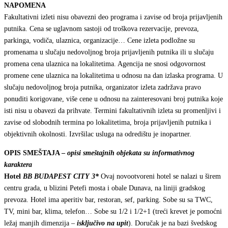
NAPOMENA
Fakultativni izleti nisu obavezni deo programa i zavise od broja prijavljenih
putnika. Cena se uglavnom sastoji od troškova rezervacije, prevoza,
parkinga, vodiča, ulaznica, organizacije… Cene izleta podložne su
promenama u slučaju nedovoljnog broja prijavljenih putnika ili u slučaju
promena cena ulaznica na lokalitetima. Agencija ne snosi odgovornost
promene cene ulaznica na lokalitetima u odnosu na dan izlaska programa. U
slučaju nedovoljnog broja putnika, organizator izleta zadržava pravo
ponuditi korigovane, više cene u odnosu na zainteresovani broj putnika koje
isti nisu u obavezi da prihvate. Termini fakultativnih izleta su promenljivi i
zavise od slobodnih termina po lokalitetima, broja prijavljenih putnika i
objektivnih okolnosti. Izvršilac usluga na odredištu je inopartner.
OPIS SMEŠTAJA –
opisi smeštajnih objekata su informativnog
karaktera
Hotel
BB BUDAPEST CITY
3*
Ovaj novootvoreni hotel se nalazi u širem
centru grada, u blizini Petefi mosta i obale Dunava, na liniji gradskog
prevoza. Hotel ima aperitiv bar, restoran, sef, parking. Sobe su sa TWC,
TV, mini bar, klima, telefon… Sobe su 1/2 i 1/2+1 (treći krevet je pomoćni
ležaj manjih dimenzija –
isključivo na upit
). Doručak je na bazi švedskog