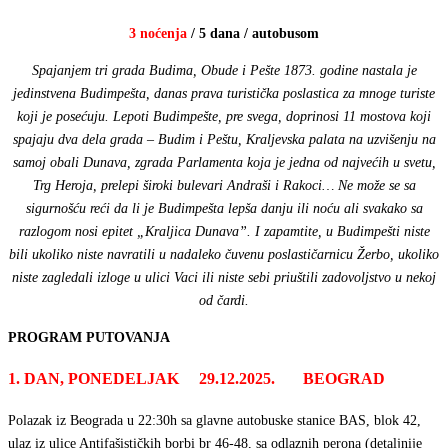
3 noćenja
/ 5 dana / autobusom
Spajanjem tri grada Budima, Obude i Pešte 1873. godine nastala je
jedinstvena Budimpešta, danas prava turistička poslastica za mnoge turiste
koji je posećuju. Lepoti Budimpešte, pre svega, doprinosi 11 mostova koji
spajaju dva dela grada – Budim i Peštu, Kraljevska palata na uzvišenju na
samoj obali Dunava, zgrada Parlamenta koja je jedna od najvećih u svetu,
Trg Heroja, prelepi široki bulevari Andraši i Rakoci… Ne može se sa
sigurnošću reći da li je Budimpešta lepša danju ili noću ali svakako sa
razlogom nosi epitet
„Kraljica Dunava”. I zapamtite, u Budimpešti niste
bili ukoliko niste navratili u nadaleko čuvenu poslastičarnicu Žerbo, ukoliko
niste zagledali izloge u ulici Vaci ili niste sebi priuštili zadovoljstvo u nekoj
od čardi.
PROGRAM PUTOVANJA
1. DAN, PONEDELJAK 29.12.2025. BEOGRAD
Polazak iz Beograda u 22:30h sa glavne autobuske stanice BAS, blok 42,
ulaz iz ulice Antifašističkih borbi br 46-48, sa odlaznih perona (detaljnije