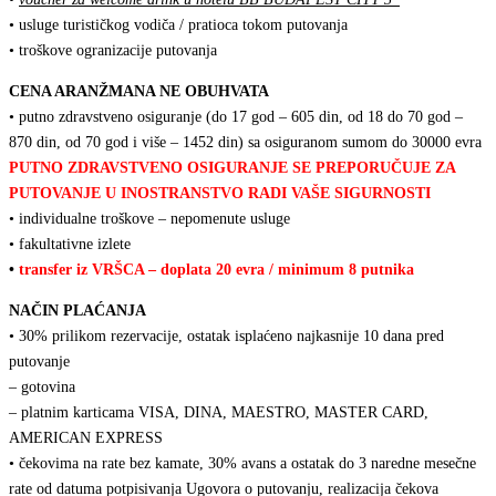
• usluge turističkog vodiča / pratioca tokom putovanja
• troškove ogranizacije putovanja
CENA ARANŽMANA NE OBUHVATA
• putno zdravstveno osiguranje (do 17 god – 605 din, od 18 do 70 god –
870 din, od 70 god i više – 1452 din) sa osiguranom sumom do 30000 evra
PUTNO ZDRAVSTVENO OSIGURANJE SE PREPORUČUJE ZA
PUTOVANJE U INOSTRANSTVO RADI VAŠE SIGURNOSTI
• individualne troškove – nepomenute usluge
• fakultativne izlete
•
transfer iz VRŠCA – doplata 20 evra / minimum 8 putnika
NAČIN PLAĆANJA
• 30% prilikom rezervacije, ostatak isplaćeno najkasnije 10 dana pred
putovanje
– gotovina
– platnim karticama VISA, DINA, MAESTRO, MASTER CARD,
AMERICAN EXPRESS
• čekovima na rate bez kamate, 30% avans a ostatak do 3 naredne mesečne
rate od datuma potpisivanja Ugovora o putovanju, realizacija čekova