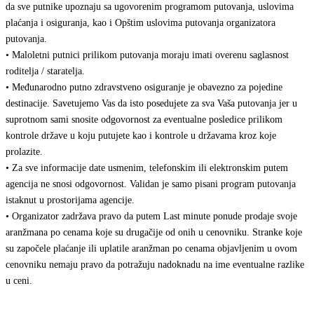
da sve putnike upoznaju sa ugovorenim programom putovanja, uslovima
plaćanja i osiguranja, kao i Opštim uslovima putovanja organizatora
putovanja.
• Maloletni putnici prilikom putovanja moraju imati overenu saglasnost
roditelja / staratelja.
• Međunarodno putno zdravstveno osiguranje je obavezno za pojedine
destinacije. Savetujemo Vas da isto posedujete za sva Vaša putovanja jer u
suprotnom sami snosite odgovornost za eventualne posledice prilikom
kontrole države u koju putujete kao i kontrole u državama kroz koje
prolazite.
• Za sve informacije date usmenim, telefonskim ili elektronskim putem
agencija ne snosi odgovornost. Validan je samo pisani program putovanja
istaknut u prostorijama agencije.
• Organizator zadržava pravo da putem Last minute ponude prodaje svoje
aranžmana po cenama koje su drugačije od onih u cenovniku. Stranke koje
su započele plaćanje ili uplatile aranžman po cenama objavljenim u ovom
cenovniku nemaju pravo da potražuju nadoknadu na ime eventualne razlike
u ceni.