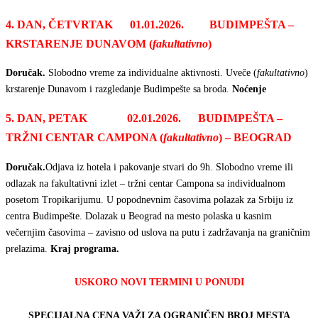
4. DAN, ČETVRTAK 01.01.2026. BUDIMPEŠTA –
KRSTARENJE DUNAVOM (
fakultativno
)
Doručak
.
Slobodno vreme za individualne aktivnosti. Uveče (
fakultativno
)
krstarenje Dunavom i razgledanje Budimpešte sa broda.
Noćenje
5. DAN, PETAK 02.01.2026. BUDIMPEŠTA –
TRŽNI CENTAR CAMPONA (
fakultativno
) – BEOGRAD
Doručak
.
Odjava iz hotela i pakovanje stvari do 9h. Slobodno vreme ili
odlazak na fakultativni izlet – tržni centar Campona sa individualnom
posetom Tropikarijumu. U popodnevnim časovima polazak za Srbiju iz
centra Budimpešte. Dolazak u Beograd na mesto polaska u kasnim
večernjim časovima – zavisno od uslova na putu i zadržavanja na graničnim
prelazima.
Kraj programa.
USKORO NOVI TERMINI U PONUDI
SPECIJALNA CENA VAŽI ZA OGRANIČEN BROJ MESTA