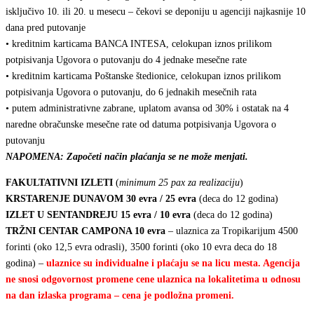
isključivo 10. ili 20. u mesecu – čekovi se deponiju u agenciji najkasnije 10
dana pred putovanje
• kreditnim karticama BANCA INTESA, celokupan iznos prilikom
potpisivanja Ugovora o putovanju do 4 jednake mesečne rate
• kreditnim karticama Poštanske štedionice, celokupan iznos prilikom
potpisivanja Ugovora o putovanju, do 6 jednakih mesečnih rata
• putem administrativne zabrane, uplatom avansa od 30% i ostatak na 4
naredne obračunske mesečne rate od datuma potpisivanja Ugovora o
putovanju
NAPOMENA: Započeti način plaćanja se ne može menjati.
FAKULTATIVNI IZLETI
(
minimum 25 pax za realizaciju
)
KRSTARENJE DUNAVOM 30 evra / 25 evra
(deca do 12 godina)
IZLET U SENTANDREJU 15 evra / 10 evra
(deca do 12 godina)
TRŽNI CENTAR CAMPONA 10 evra
– ulaznica za Tropikarijum 4500
forinti (oko 12,5 evra odrasli), 3500 forinti (oko 10 evra deca do 18
godina) –
ulaznice su individualne i plaćaju se na licu mesta. Agencija
ne snosi odgovornost promene cene ulaznica na lokalitetima u odnosu
na dan izlaska programa – cena je podložna promeni.