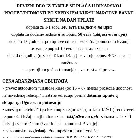
DEVIZNI DEO IZ TABELE SE PLAĆA U DINARSKOJ
PROTIVVREDNOSTI PO SREDNJEM KURSU NARODNE BANKE
SRBIJE NA DAN UPLATE
doplata za 1/1 sobu
140 evra
(
isključivo na upit
)
doplata za dodatno sedište u autobusu
50 evra
(
isključivo na up
it
)
dete do 12 godina u pratnji dve odrasle osobe (na pomoćnom ležaju)
ostvaruje popust 10 evra na cenu aranžmana
dete do 6 godina (u zajedničkom ležaju) ostvaruje popust 40% na cenu
aranžmana
ne postoji mogućnost umanjenja za sopstveni prevoz
CENA ARANŽMANA OBUHVATA
• prevoz autobusom turističke klase (od 16 – 87 mesta) prosečne udobnosti
na navedenoj relaciji / mesta se određuju prema
datumu uplate tj
sklapanja Ugovora o putovanju
• smeštaj u hotelu 3* (po lokalnoj kategorizaciji) u 1/2 i 1/2+1 (treći krevet
je pomoćni ležaj manjih dimenzija –
isključivo na upit
) sobama na bazi 3
noćenja sa doručkom (švedski sto – samoposluživanje)
• panoramsko razgledanje Budimpešte u pratnji vodiča
•
voucher za welcome drink
u hotelu BB BUDAPEST CITY 3*