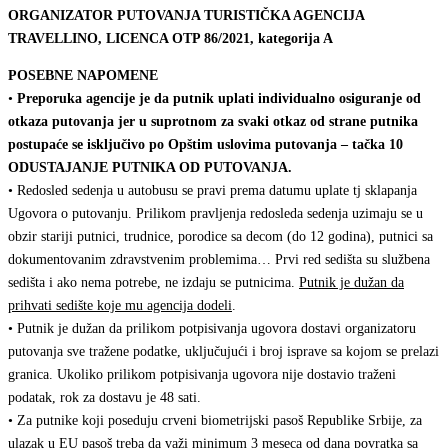
ORGANIZATOR PUTOVANJA TURISTIČKA AGENCIJA
TRAVELLINO, LICENCA OTP 86/2021, kategorija A
POSEBNE NAPOMENE
•
Preporuka agencije je da putnik uplati individualno osiguranje od
otkaza putovanja jer u suprotnom za svaki otkaz od strane putnika
postupaće se isključivo po Opštim uslovima putovanja – tačka 10
ODUSTAJANJE PUTNIKA OD PUTOVANJA.
• Redosled sedenja u autobusu se pravi prema datumu uplate tj sklapanja
Ugovora o putovanju. Prilikom pravljenja redosleda sedenja uzimaju se u
obzir stariji putnici, trudnice, porodice sa decom (do 12 godina), putnici sa
dokumentovanim zdravstvenim problemima… Prvi red sedišta su službena
sedišta i ako nema potrebe, ne izdaju se putnicima.
Putnik je dužan da
prihvati sedište koje mu agencija dodeli
.
• Putnik je dužan da prilikom potpisivanja ugovora dostavi organizatoru
putovanja sve tražene podatke, uključujući i broj isprave sa kojom se prelazi
granica. Ukoliko prilikom potpisivanja ugovora nije dostavio traženi
podatak, rok za dostavu je 48 sati.
• Za putnike koji poseduju crveni biometrijski pasoš Republike Srbije, za
ulazak u EU pasoš treba da važi minimum 3 meseca od dana povratka sa