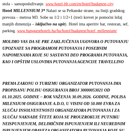
stola – samoposluživanje.
www.hotel-bb.com/en/hotel/budapest-city
Hotel
MILLENNIUM 3*
Nalazi se sa Peštanske strane, na liniji gradskog
prevoza – metroa M3. Sobe su 1/2 i 1/2+1 (treći krevet je pomoćni ležaj
manjih dimenzija –
isključivo na upit
). Hotel ima aperitiv bar, restoran, sef,
parking.
www.hunguesthotels.hu/hu/hotel/budapest/hotel_millennium/
MOLIMO VAS DA SE PRE ZAKLJUČENJA UGOVORA O PUTOVANJU
UPOZNATE SA PROGRAMOM PUTOVANJA I POSEBNIM
NAPOMENAMA KOJE SU SASTAVNI DEO PROGRAMA PUTOVANJA,
KAO I OPŠTIM USLOVIMA PUTOVANJA AGENCIJE TRAVELLINO
PREMA ZAKONU O TURIZMU ORGANIZATOR PUTOVANJA IMA
PROPISANU POLISU OSIGURANJA BROJ
30000053021
OD
01.10.202
5
. GODINE – ROK VAŽENJA
30
.
09
.202
6
. GODINE, POLISA
MILENIJUM OSIGURANJE A.D.O, U VISINI OD 50.000 EVRA ZA
SLUČAJ INSOLVENTNOSTI ORGANIZATORA PUTOVANJA I ZA
SLUČAJ NAKNADE ŠTETE KOJA SE PROUZROKUJE PUTNIKU
NEISPUNJENJEM, DELIMIČNIM ISPUNJENJEM ILI NEUREDNIM
ISPUNJENJEM OBAVEZA ORGANIZATORA PUTOVANJA KOJE SU