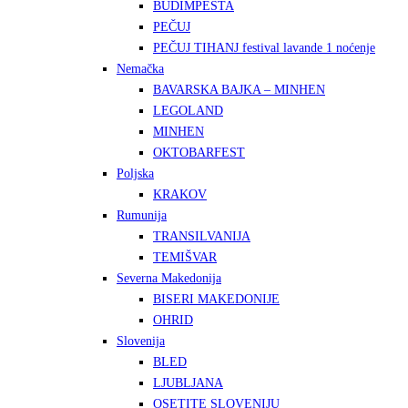
BUDIMPEŠTA
PEČUJ
PEČUJ TIHANJ festival lavande 1 noćenje
Nemačka
BAVARSKA BAJKA – MINHEN
LEGOLAND
MINHEN
OKTOBARFEST
Poljska
KRAKOV
Rumunija
TRANSILVANIJA
TEMIŠVAR
Severna Makedonija
BISERI MAKEDONIJE
OHRID
Slovenija
BLED
LJUBLJANA
OSETITE SLOVENIJU