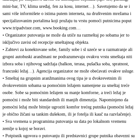
mini-bar, TV, klima uređaj, fen za kosu, internet…). Savetujemo da se i
sami više informišete o istima putem interneta, na društvenim mrežama i
specijalizovanim portalima koji pružaju tu vrstu pomoći putnicima poput
www.tripadvisor.com, www.booking.com…
• Organizator putovanja ne može da utiče na razmeštaj po sobama jer to
isključivo zavisi od recepcije smeštajnog objekta.
• Zahtevi za konektovane sobe, family sobe i sl uzeće se u razmatranje ali
grupni autobuski aranžmani ne podrazumevaju ovakvu vrstu smeštaja niti
izbora soba i njihovog sadržaja (balkon, terasa, pušačka soba, spratnost,
francuski ležaj…). Agencija organizator ne može obećavati ovakve usluge.
• Smeštaj na grupnim aranžmanima ovog tipa je u dvokrevetnim ili
dvokrevetnim sobama sa pomoćnim ležajem namenjene za smeštaj treće
osobe. Sobe sa pomoćnim ležajem su manje komforne, a treći ležaj je
pomoćni i može biti standardnih ili manjih dimenzija. Napominjeno da
pomoćni ležaj može bitnije ugroziti komfor trećeg putnika (pomoćni ležaj
je obično žičani sa tankim dušekom, ili je fotelja ili kauč na razvlačenje).
• Sva vremena u programima putovanja su data po lokalnom vremenu
zemlje u kojoj se boravi.
• Potpisnik ugovora o putovanju ili predstavnici grupe putnika obavezni su