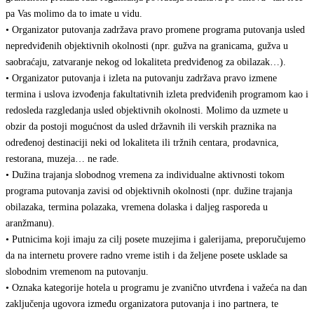
pa Vas molimo da to imate u vidu.
• Organizator putovanja zadržava pravo promene programa putovanja usled
nepredviđenih objektivnih okolnosti (npr. gužva na granicama, gužva u
saobraćaju, zatvaranje nekog od lokaliteta predviđenog za obilazak…).
• Organizator putovanja i izleta na putovanju zadržava pravo izmene
termina i uslova izvođenja fakultativnih izleta predviđenih programom kao i
redosleda razgledanja usled objektivnih okolnosti. Molimo da uzmete u
obzir da postoji mogućnost da usled državnih ili verskih praznika na
određenoj destinaciji neki od lokaliteta ili tržnih centara, prodavnica,
restorana, muzeja… ne rade.
• Dužina trajanja slobodnog vremena za individualne aktivnosti tokom
programa putovanja zavisi od objektivnih okolnosti (npr. dužine trajanja
obilazaka, termina polazaka, vremena dolaska i daljeg rasporeda u
aranžmanu).
• Putnicima koji imaju za cilj posete muzejima i galerijama, preporučujemo
da na internetu provere radno vreme istih i da željene posete usklade sa
slobodnim vremenom na putovanju.
• Oznaka kategorije hotela u programu je zvanično utvrđena i važeća na dan
zaključenja ugovora između organizatora putovanja i ino partnera, te