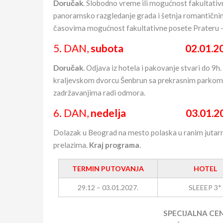
Doručak
. Slobodno vreme ili mogućnost fakultativn
panoramsko razgledanje grada i šetnja romantični
časovima mogućnost fakultativne posete Prateru 
5. DAN,
subota
02.01.2027. 
Doručak
. Odjava iz hotela i pakovanje stvari do 9
kraljevskom dvorcu Šenbrun sa prekrasnim parkom.
zadržavanjima radi odmora.
6. DAN,
nedelja 03.01.202
Dolazak u Beograd na mesto polaska u ranim jutarn
prelazima.
Kraj programa
.
TERMIN PUTOVANJA
HOTEL
29.12 – 03.01.2027.
SLEEEP 3*
SPECIJALNA CE