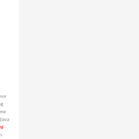
ova
og
ene
ržava
ni
h