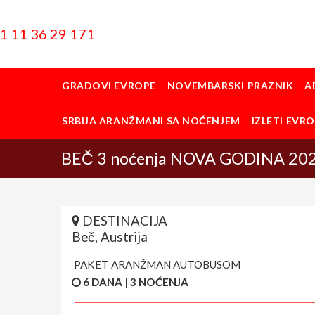
1 11 36 29 171
GRADOVI EVROPE
NOVEMBARSKI PRAZNIK
A
SRBIJA ARANŽMANI SA NOĆENJEM
IZLETI EVR
BEČ 3 noćenja NOVA GODINA 20
DESTINACIJA
Beč, Austrija
PAKET ARANŽMAN AUTOBUSOM
6 DANA | 3 NOĆENJA