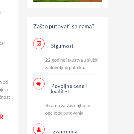
a
Zašto putovati sa nama?
tar
Sigurnost
22 godine iskustva u službi
zadovoljnih putnika.
m od
Povoljne cene i
je u
kvalitet
ćnost
Biramo za vas najbolje
opcije za putovanja.
R
Izvanredna