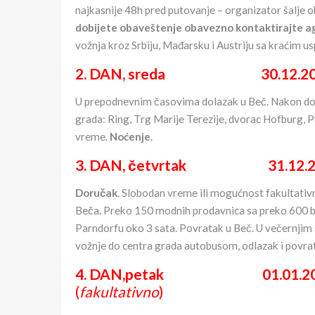
najkasnije 48h pred putovanje – organizator šalje 
dobijete obaveštenje obavezno kontaktirajte a
vožnja kroz Srbiju, Mađarsku i Austriju sa kraćim 
2. DAN, sreda 30.12.202
U prepodnevnim časovima dolazak u Beč. Nakon dola
grada: Ring, Trg Marije Terezije, dvorac Hofburg, 
vreme.
Noćenje
.
3. DAN, četvrtak 31.12.20
Doručak
. Slobodan vreme ili mogućnost fakultativ
Beča. Preko 150 modnih prodavnica sa preko 600 b
Parndorfu oko 3 sata. Povratak u Beč. U večernjim
vožnje do centra grada autobusom, odlazak i povrat
4. DAN,petak 01.01.2027.
(
fakultativno
)