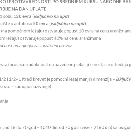
ARSKOJ PROTIVVREDNOSTI PO SREDNJEM KURSU NARODNE BA
RBIJE NA DAN UPLATE
/1 sobu
130 evra
(
isključivo na upit
)
edište u autobusu
50 evra
(
isključivo na up
it
)
be (na pomoćnom ležaju) ostvaruje popust 10 evra na cenu aranžman
kom ležaju) ostvaruje popust 40% na cenu aranžmana
ućnost umanjenja za sopstveni prevo
z
sta) prosečne udobnosti na navedenoj relaciji / mesta se određuju
u
 1/2 i 1/2+1 (treći krevet je pomoćni ležaj manjih dimenzija –
isključ
ki sto – samoposluživanje)
vanja
n, od 18 do 70 god – 1040 din, od 70 god i više – 2180 din) sa osig