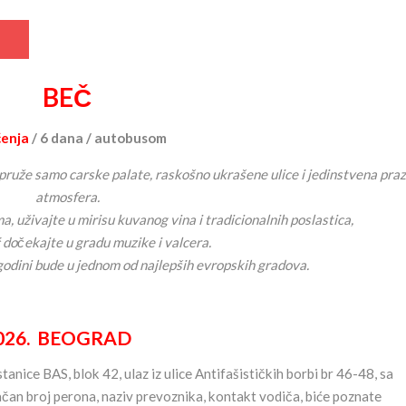
BEČ
ćenja
/ 6 dana / autobusom
pruže samo carske palate, raskošno ukrašene ulice i jedinstvena pra
atmosfera.
 uživajte u mirisu kuvanog vina i tradicionalnih poslastica,
 dočekajte u gradu muzike i valcera.
godini bude u jednom od najlepših evropskih gradova.
26. BEOGRAD
nice BAS, blok 42, ulaz iz ulice Antifašističkih borbi br 46-48, sa
tačan broj perona, naziv prevoznika, kontakt vodiča, biće poznate