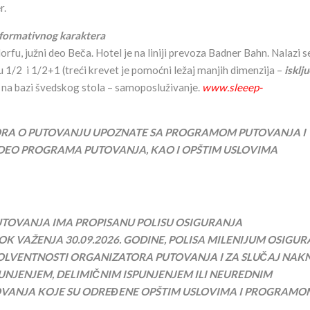
r.
nformativnog karaktera
rfu, južni deo Beča. Hotel je na liniji prevoza Badner Bahn. Nalazi s
 1/2 i 1/2+1 (treći krevet je pomoćni ležaj manjih dimenzija –
isklj
 na bazi švedskog stola – samoposluživanje.
www.sleeep-
ORA O PUTOVANJU UPOZNATE SA PROGRAMOM PUTOVANJA I
DEO PROGRAMA PUTOVANJA, KAO I OPŠTIM USLOVIMA
TOVANJA IMA PROPISANU POLISU OSIGURANJA
 ROK VAŽENJA
30
.
09
.202
6
. GODINE, POLISA MILENIJUM OSIGUR
 INSOLVENTNOSTI ORGANIZATORA PUTOVANJA I ZA SLUČAJ NA
UNJENJEM, DELIMIČNIM ISPUNJENJEM ILI NEUREDNIM
VANJA KOJE SU ODREĐENE OPŠTIM USLOVIMA I PROGRAMO