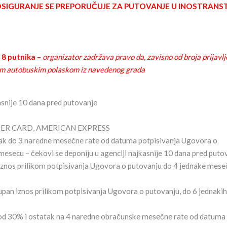
IGURANJE SE PREPORUČUJE ZA PUTOVANJE U INOSTRANS
 8 putnika –
organizator zadržava pravo da, zavisno od broja prijavlj
tnim autobuskim polaskom iz navedenog grada
asnije 10 dana pred putovanje
ASTER CARD, AMERICAN EXPRESS
ak do 3 naredne mesečne rate od datuma potpisivanja Ugovora o
 u mesecu – čekovi se deponiju u agenciji najkasnije 10 dana pred puto
znos prilikom potpisivanja Ugovora o putovanju do 4 jednake mese
pan iznos prilikom potpisivanja Ugovora o putovanju, do 6 jednakih
od 30% i ostatak na 4 naredne obračunske mesečne rate od datuma