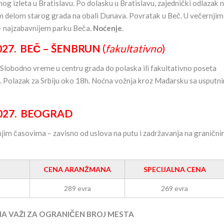
og izleta u Bratislavu. Po dolasku u Bratislavu, zajednički odlazak 
m delom starog grada na obali Dunava. Povratak u Beč. U večernjim
– najzabavnijem parku Beča.
Noćenje
.
BEČ – ŠENBRUN
(
fakultativno
)
h. Slobodno vreme u centru grada do polaska ili fakultativno poseta
 Polazak za Srbiju oko 18h. Noćna vožnja kroz Mađarsku sa usputn
7. BEOGRAD
jim časovima – zavisno od uslova na putu i zadržavanja na graničn
CENA ARANŽMANA
SPECIJALNA CENA
289 evra
269 evra
NA VAŽI ZA OGRANIČEN BROJ MESTA