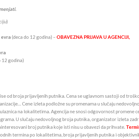
menjati.
iju
)
 evra
(deca do 12 godina) –
OBAVEZNA PRIJAVA U AGENCIJI,
vra
 12 godina)
vise od broja prijavljenih putnika. Cena se uglavnom sastoji od trošk
organizacije… Cene izleta podložne su promenama u slučaju nedovoljn
na ulaznica na lokalitetima. Agencija ne snosi odgovornost promene c
ograma. U slučaju nedovoljnog broja putnika, organizator izleta zad
nteresovani broj putnika koje isti nisu u obavezi da prihvate.
Termi
odnih termina po lokalitetima, broja prijavljenih putnika i objektivni