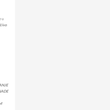
e u
učivo
ANJE
KNADE
M