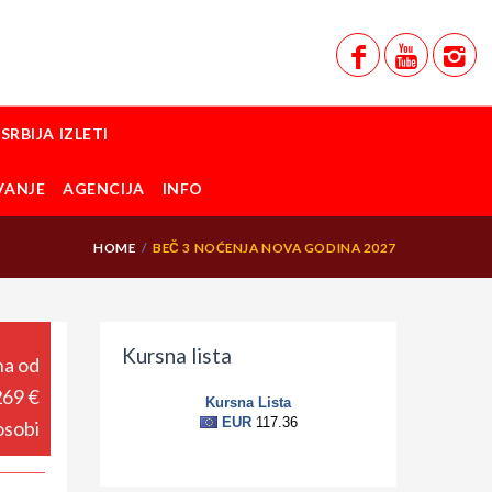
SRBIJA IZLETI
VANJE
AGENCIJA
INFO
HOME
BEČ 3 NOĆENJA NOVA GODINA 2027
Kursna lista
a od
269 €
osobi