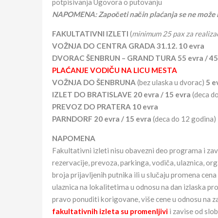
potpisivanja Ugovora o putovanju
NAPOMENA: Započeti način plaćanja se ne može 
FAKULTATIVNI IZLETI
(
minimum 25 pax za realizac
VOŽNJA DO CENTRA GRADA 31.12. 10 evra
DVORAC ŠENBRUN – GRAND TURA 55 evra / 45
PLAĆANJE VODIČU NA LICU MESTA
VOŽNJA DO ŠENBRUNA
(bez ulaska u dvorac)
5 e
IZLET DO BRATISLAVE 20 evra / 15 evra
(deca do
PREVOZ DO PRATERA 10 evra
PARNDORF 20 evra / 15 evra
(deca do 12 godina)
NAPOMENA
Fakultativni izleti nisu obavezni deo programa i za
rezervacije, prevoza, parkinga, vodiča, ulaznica, 
broja prijavljenih putnika ili u slučaju promena ce
ulaznica na lokalitetima u odnosu na dan izlaska pr
pravo ponuditi korigovane, više cene u odnosu na zai
fakultativnih izleta su promenljivi
i zavise od slob