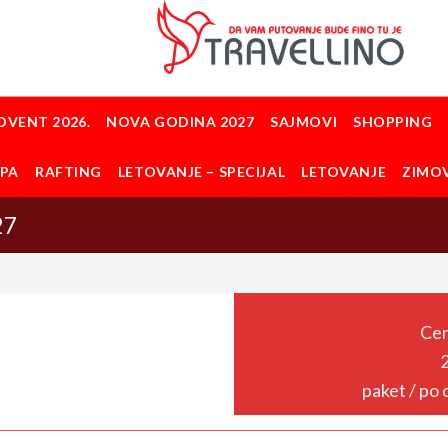
DVENT 2026.
NOVA GODINA 2027
SAJMOVI
SHOPPING
OPA
RAFTING
LETOVANJE – SPECIJAL
LETOVANJE
ZIMO
27
Cen
paket / po 