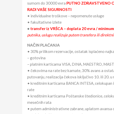
sumom do 30000 evra
PUTNO ZDRAVSTVENO OS
RADI VAŠE SIGURNOSTI
• individualne troškove – nepomenute usluge
• fakultativne izlete
•
transfer
iz VRŠCA – doplata 20 evra / minimum
putnika, uslugu realizuje putem transfera ili direk
NAČIN PLAĆANJA
• 30% prilikom rezervacije, ostatak isplaćeno najk
– gotovina
– platnim karticama VISA, DINA, MAESTRO, M
• čekovima na rate bez kamate, 30% avans a ostat
putovanju, realizacija čekova isključivo 10. ili 20.
• kreditnim karticama BANCA INTESA, celokupan i
rate
• kreditnim karticama Poštanske štedionice, celoku
mesečnih rata
• putem administrativne zabrane, uplatom avansa 