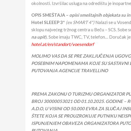
okolnosti. Izvršilac usluga na odredištu je inopartne
OPIS SMEŠTAJA –
opisi smeštajnih objekata su i
Hotel
SLEEEP 3*
(ex SMART 4*)
Nalazi se u Vosendo
sklopu najvećeg tržnog centra u Beču – SCS. Sobe su
na upit
). Sobe imaju TWC, TV, telefon… Doručak je
hotel.at/en/standort/voesendorf
MOLIMO VAS DA SE PRE ZAKLJUČENJA UGOV
POSEBNIM NAPOMENAMA KOJE SU SASTAVNI 
PUTOVANJA AGENCIJE TRAVELLINO
PREMA ZAKONU O TURIZMU ORGANIZATOR PU
BROJ
30000053021
OD 01.10.202
5
. GODINE –
A.D.O, U VISINI OD 50.000 EVRA ZA SLUČAJ
ŠTETE KOJA SE PROUZROKUJE PUTNIKU NEISP
ISPUNJENJEM OBAVEZA ORGANIZATORA PUTO
PUTOVANJA