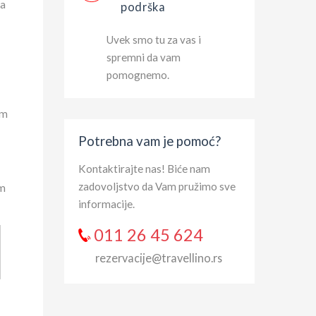
na
podrška
Uvek smo tu za vas i
spremni da vam
pomognemo.
im
Potrebna vam je pomoć?
Kontaktirajte nas! Biće nam
zadovoljstvo da Vam pružimo sve
im
informacije.
011 26 45 624
rezervacije@travellino.rs