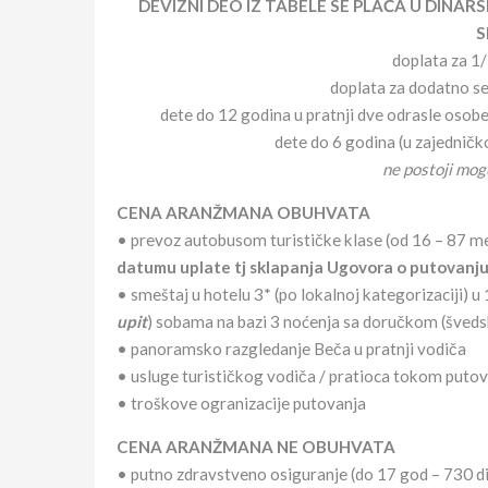
DEVIZNI DEO IZ TABELE SE PLAĆA U DIN
S
doplata za 1
doplata za dodatno s
dete do 12 godina u pratnji dve odrasle oso
dete do 6 godina (u zajednič
ne postoji mog
CENA ARANŽMANA OBUHVATA
• prevoz autobusom turističke klase (od 16 – 87 me
datumu uplate tj sklapanja Ugovora o putovanj
• smeštaj u hotelu 3* (po lokalnoj kategorizaciji) u
upit
) sobama na bazi 3 noćenja sa doručkom (šveds
• panoramsko razgledanje Beča u pratnji vodiča
• usluge turističkog vodiča / pratioca tokom puto
• troškove ogranizacije putovanja
CENA ARANŽMANA NE OBUHVATA
• putno zdravstveno osiguranje (do 17 god – 730 di