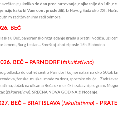
obaveštenje,
ukoliko do dan pred putovanje, najkasnije do 14h, ne
genciju
kako bi Vam opet prosledili
). Iz Novog Sada oko 22h. Noćn
usputnim zadržavanjima radi odmora.
6. BEČ
ska u Beč, panoramsko razgledanje grada u pratnji vodiča, uži cen
Parlament, Burg teatar… Smeštaj u hotel posle 15h. Slobodno
26. BEČ – PARNDORF
(
fakultativno
)
nog odlaska do outlet centra Parndorf koji se nalazi na oko 50tak k
rendova, ženske, muške i mode za decu, sportske obuće… Zadržavan
 satima, doček na ulicama Beča uz muzički i zabavni program. Mogu
ak (
fakultativno
).
SREĆNA NOVA GODINA
!!!
Noćenje
.
 BEČ – BRATISLAVA
(
fakultativno
)
– PRATE