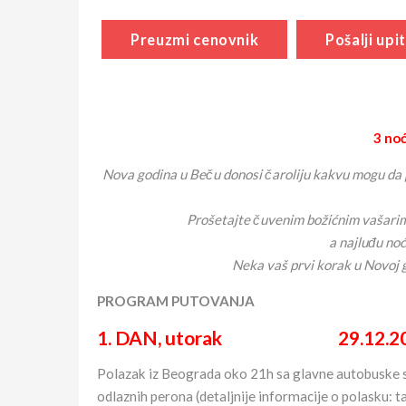
Preuzmi cenovnik
Pošalji upit
3 no
Nova godina u Beču donosi čaroliju kakvu mogu da 
Prošetajte čuvenim božićnim vašarima,
a najluđu noć
Neka vaš prvi korak u Novoj 
PROGRAM PUTOVANJA
1. DAN, utorak 29.12.20
Polazak iz Beograda oko 21h sa glavne autobuske sta
odlaznih perona (detaljnije informacije o polasku: 