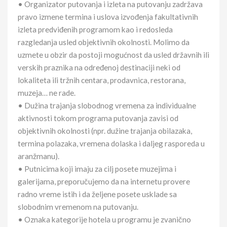
• Organizator putovanja i izleta na putovanju zadržava
pravo izmene termina i uslova izvođenja fakultativnih
izleta predviđenih programom kao i redosleda
razgledanja usled objektivnih okolnosti. Molimo da
uzmete u obzir da postoji mogućnost da usled državnih ili
verskih praznika na određenoj destinaciji neki od
lokaliteta ili tržnih centara, prodavnica, restorana,
muzeja… ne rade.
• Dužina trajanja slobodnog vremena za individualne
aktivnosti tokom programa putovanja zavisi od
objektivnih okolnosti (npr. dužine trajanja obilazaka,
termina polazaka, vremena dolaska i daljeg rasporeda u
aranžmanu).
• Putnicima koji imaju za cilj posete muzejima i
galerijama, preporučujemo da na internetu provere
radno vreme istih i da željene posete usklade sa
slobodnim vremenom na putovanju.
• Oznaka kategorije hotela u programu je zvanično