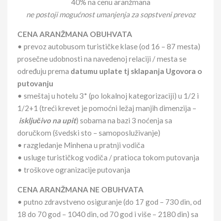
40% na cenu aranžmana
ne postoji mogućnost umanjenja za sopstveni prevoz
CENA ARANŽMANA OBUHVATA
• prevoz autobusom turističke klase (od 16 – 87 mesta)
prosečne udobnosti na navedenoj relaciji / mesta se
određuju prema
datumu uplate tj sklapanja Ugovora o
putovanju
• smeštaj u hotelu 3* (po lokalnoj kategorizaciji) u 1/2 i
1/2+1 (treći krevet je pomoćni ležaj manjih dimenzija –
isključivo na upit
) sobama na bazi 3 noćenja sa
doručkom (švedski sto – samoposluživanje)
• razgledanje Minhena u pratnji vodiča
• usluge turističkog vodiča / pratioca tokom putovanja
• troškove ogranizacije putovanja
CENA ARANŽMANA NE OBUHVATA
• putno zdravstveno osiguranje (do 17 god – 730 din, od
18 do 70 god – 1040 din, od 70 god i više – 2180 din) sa