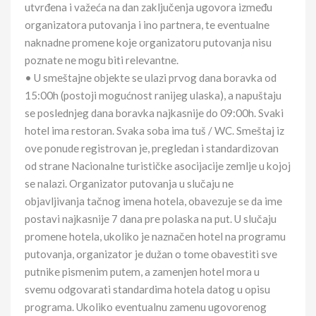
utvrđena i važeća na dan zaključenja ugovora između
organizatora putovanja i ino partnera, te eventualne
naknadne promene koje organizatoru putovanja nisu
poznate ne mogu biti relevantne.
• U smeštajne objekte se ulazi prvog dana boravka od
15:00h (postoji mogućnost ranijeg ulaska), a napuštaju
se poslednjeg dana boravka najkasnije do 09:00h. Svaki
hotel ima restoran. Svaka soba ima tuš / WC. Smeštaj iz
ove ponude registrovan je, pregledan i standardizovan
od strane Nacionalne turističke asocijacije zemlje u kojoj
se nalazi. Organizator putovanja u slučaju ne
objavljivanja tačnog imena hotela, obavezuje se da ime
postavi najkasnije 7 dana pre polaska na put. U slučaju
promene hotela, ukoliko je naznačen hotel na programu
putovanja, organizator je dužan o tome obavestiti sve
putnike pismenim putem, a zamenjen hotel mora u
svemu odgovarati standardima hotela datog u opisu
programa. Ukoliko eventualnu zamenu ugovorenog