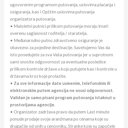
ugovorenim programom putovanja, uslovima plaćanja i
osiguranja, kao i Opštim uslovima putovanja
organizatora putovanja.
• Maloletni putnici prilikom putovanja moraju imati
overenu saglasnost roditelja / staratelja.
• Međunarodno putno zdravstveno osiguranje je
obavezno za pojedine destinacije. Savetujemo Vas da
isto posedujete za sva Vaša putovanja jer u suprotnom
sami snosite odgovornost za eventualne posledice
prilikom kontrole države u koju putujete kao i kontrole u
državama kroz koje prolazite.
•
Za sve informacije date usmenim, telefonskim ili
elektronskim putem agencija ne snosi odgovornost.
Validan je samo pisani program putovanja istaknut u
prostorijama agencije
.
• Organizator zadržava pravo da putem Last minute
ponude prodaje svoje aranžmana po cenama koje su
drugačije od onih u cenovniku. Stranke koje su započele