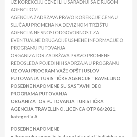
UZ KOREKCIJU CENE ILI U SARADNJI SA DRUGOM
AGENCIJOM
AGENCIJA ZADRŽAVA PRAVO KOREKCIJE CENA U
SLUČAJU PROMENA NA DEVIZNOM TRŽIŠTU
AGENCIJA NE SNOSI ODGOVORNOST ZA
EVENTUALNE DRUGAČIJE USMENE INFORMACIJE O
PROGRAMU PUTOVANJA
ORGANIZATOR ZADRŽAVA PRAVO PROMENE
REDOSLEDA POJEDINIH SADRŽAJA U PROGRAMU
UZ OVAJ PROGRAM VAŽE OPŠTI USLOVI
PUTOVANJA TURISTIČKE AGENCIJE TRAVELLINO
POSEBNE NAPOMENE SU SASTAVNI DEO
PROGRAMA PUTOVANJA
ORGANIZATOR PUTOVANJA TURISTIČKA
AGENCIJA TRAVELLINO, LICENCA OTP 86/2021,
kategorija A
POSEBNE NAPOMENE
• Preporuka agencije je da putnik uplati individualno