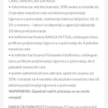
CARD, AMERICAN EXPRESS
• čekovima na rate bez kamate, 30% avans a ostatak do
3 naredne mesečne rate od datuma potpisivanja
Ugovora o putovanju, realizacija čekova isključivo 10. ili
20. u mesecu – čekovi se deponiju u agenciji najkasnije
10 dana pred putovanje
• kreditnim karticama BANCA INTESA, celokupan iznos
prilikom potpisivanja Ugovora o putovanju do 4 jednake
mesečne rate
• kreditnim karticama Poštanske štedionice, celokupan
iznos prilikom potpisivanja Ugovora o putovanju, do 6
jednakih mesečnih rata
• putem administrativne zabrane, uplatom avansa od
30% i ostatak na 4 naredne obračunske mesečne rate od
datuma potpisivanja Ugovora o putovanju
NAPOMENA: Započeti način plaćanja se ne može
menjati.
FAKULTATIVNI IZLETI
(
minimum 25 pax za realizaciju
)