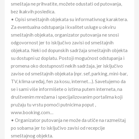
smeštaja ne prihvatite, možete odustati od putovanja,
bez ikakvih posledica.
• Opisi smeštajnih objekata su informativnog karaktera.
Za eventualna odstupanja i kvalitet usluge u okviru
smeštajnih objekata, organizator putovanja ne snosi
odgovornost jer to isključivo zavisi od smeštajnih
objekata. Neki od dopunskih sadržaja smeštajnih objekta
su dostupni uz doplatu. Postoji mogućnost odstupanja i
promena oko dostupnosti nekih sadržaja, jer isključivo
zavise od smeštajnih objekata (npr. sef, parking, mini-bar,
TV, klima uređaj, fen za kosu, internet…). Savetujemo da
se i sami više informišete o istima putem interneta, na
društvenim mrežama i specijalizovanim portalima koji
pružaju tu vrstu pomoći putnicima poput ,
www.booking.com…
• Organizator putovanja ne može da utiče na razmeštaj
po sobama jer to isključivo zavisi od recepcije
smeštajnog objekta.