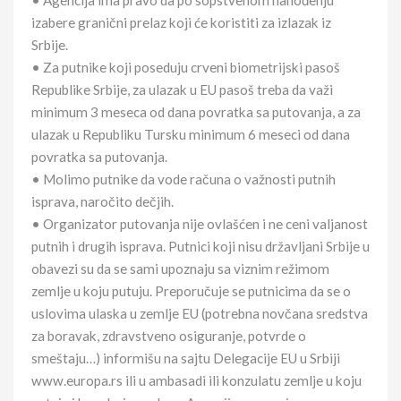
• Agencija ima pravo da po sopstvenom nahođenju
izabere granični prelaz koji će koristiti za izlazak iz
Srbije.
• Za putnike koji poseduju crveni biometrijski pasoš
Republike Srbije, za ulazak u EU pasoš treba da važi
minimum 3 meseca od dana povratka sa putovanja, a za
ulazak u Republiku Tursku minimum 6 meseci od dana
povratka sa putovanja.
• Molimo putnike da vode računa o važnosti putnih
isprava, naročito dečjih.
• Organizator putovanja nije ovlašćen i ne ceni valjanost
putnih i drugih isprava. Putnici koji nisu državljani Srbije u
obavezi su da se sami upoznaju sa viznim režimom
zemlje u koju putuju. Preporučuje se putnicima da se o
uslovima ulaska u zemlje EU (potrebna novčana sredstva
za boravak, zdravstveno osiguranje, potvrde o
smeštaju…) informišu na sajtu Delegacije EU u Srbiji
www.europa.rs ili u ambasadi ili konzulatu zemlje u koju