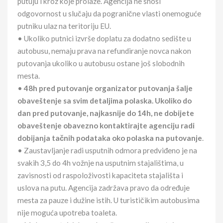
putuju i kroz koje prolaze. Agencija ne snosi
odgovornost u slučaju da pogranične vlasti onemoguće
putniku ulaz na teritoriju EU.
• Ukoliko putnici izvrše doplatu za dodatno sedište u
autobusu, nemaju prava na refundiranje novca nakon
putovanja ukoliko u autobusu ostane još slobodnih
mesta.
•
48h pred putovanje organizator putovanja šalje
obaveštenje sa svim detaljima polaska. Ukoliko do
dan pred putovanje, najkasnije do 14h, ne dobijete
obaveštenje obavezno kontaktirajte agenciju radi
dobijanja tačnih podataka oko polaska na putovanje
.
• Zaustavljanje radi usputnih odmora predviđeno je na
svakih 3,5 do 4h vožnje na usputnim stajalištima, u
zavisnosti od raspoloživosti kapaciteta stajališta i
uslova na putu. Agencija zadržava pravo da određuje
mesta za pauze i dužine istih. U turističikim autobusima
nije moguća upotreba toaleta.