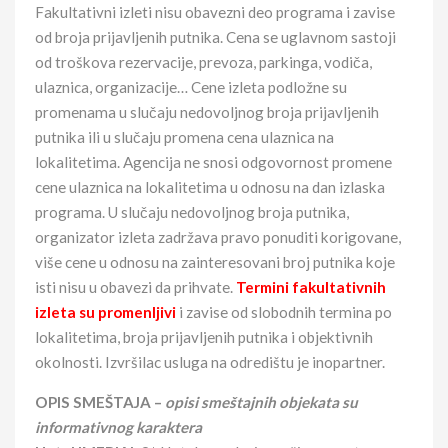
Fakultativni izleti nisu obavezni deo programa i zavise
od broja prijavljenih putnika. Cena se uglavnom sastoji
od troškova rezervacije, prevoza, parkinga, vodiča,
ulaznica, organizacije… Cene izleta podložne su
promenama u slučaju nedovoljnog broja prijavljenih
putnika ili u slučaju promena cena ulaznica na
lokalitetima. Agencija ne snosi odgovornost promene
cene ulaznica na lokalitetima u odnosu na dan izlaska
programa. U slučaju nedovoljnog broja putnika,
organizator izleta zadržava pravo ponuditi korigovane,
više cene u odnosu na zainteresovani broj putnika koje
isti nisu u obavezi da prihvate.
Termini fakultativnih
izleta su promenljivi
i zavise od slobodnih termina po
lokalitetima, broja prijavljenih putnika i objektivnih
okolnosti. Izvršilac usluga na odredištu je inopartner.
OPIS SMEŠTAJA –
opisi smeštajnih objekata su
informativnog karaktera