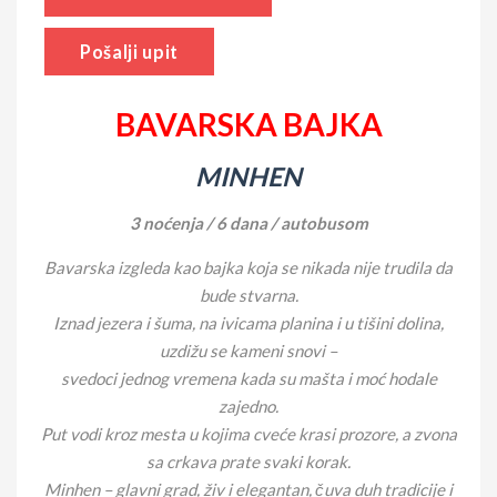
Pošalji upit
BAVARSKA BAJKA
MINHEN
3 noćenja / 6 dana / autobusom
Bavarska izgleda kao bajka koja se nikada nije trudila da
bude stvarna.
Iznad jezera i šuma, na ivicama planina i u tišini dolina,
uzdižu se kameni snovi –
svedoci jednog vremena kada su mašta i moć hodale
zajedno.
Put vodi kroz mesta u kojima cveće krasi prozore, a zvona
sa crkava prate svaki korak.
Minhen – glavni grad, živ i elegantan, čuva duh tradicije i