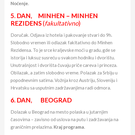
Noćenje
.
5. DAN, MINHEN – MINHEN
REZIDENS
(
fakultativno
)
Doručak. Odjava iz hotela i pakovanje stvari do 9h.
Slobodno vremen ili odlazak fakltativno do Minhen
Rezidensa. To je srce kraljevske moći u gradu, gde se
istorija i luksuz susreću u svakom hodniku i dvorištu.
Unutrašnjost i dvorišta čuvaju priče careva i princeza.
Obilazak, a zatim slobodno vreme. Polazak za Srbiju u
popodnevnim satima. Vožnja kroz Austriju, Sloveniju i
Hrvatsku sa usputnim zadržavanjima radi odmora.
6. DAN, BEOGRAD
Dolazak u Beograd na mesto polaska u jutarnjim
časovima – zavisno od uslova na putu i zadržavanja na
graničnim prelazima.
Kraj programa
.