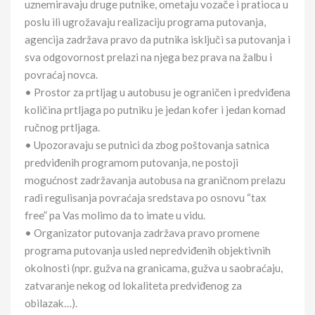
uznemiravaju druge putnike, ometaju vozače i pratioca u
poslu ili ugrožavaju realizaciju programa putovanja,
agencija zadržava pravo da putnika isključi sa putovanja i
sva odgovornost prelazi na njega bez prava na žalbu i
povraćaj novca.
• Prostor za prtljag u autobusu je ograničen i predviđena
količina prtljaga po putniku je jedan kofer i jedan komad
ručnog prtljaga.
• Upozoravaju se putnici da zbog poštovanja satnica
predviđenih programom putovanja, ne postoji
mogućnost zadržavanja autobusa na graničnom prelazu
radi regulisanja povraćaja sredstava po osnovu “tax
free” pa Vas molimo da to imate u vidu.
• Organizator putovanja zadržava pravo promene
programa putovanja usled nepredviđenih objektivnih
okolnosti (npr. gužva na granicama, gužva u saobraćaju,
zatvaranje nekog od lokaliteta predviđenog za
obilazak…).