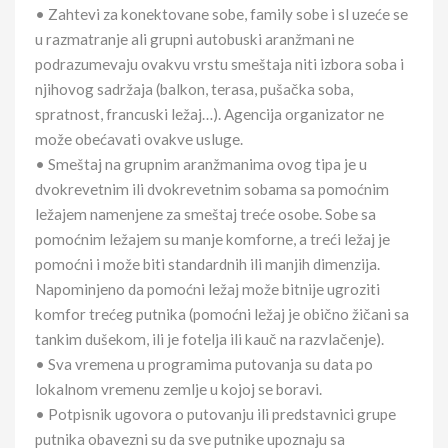
• Zahtevi za konektovane sobe, family sobe i sl uzeće se
u razmatranje ali grupni autobuski aranžmani ne
podrazumevaju ovakvu vrstu smeštaja niti izbora soba i
njihovog sadržaja (balkon, terasa, pušačka soba,
spratnost, francuski ležaj…). Agencija organizator ne
može obećavati ovakve usluge.
• Smeštaj na grupnim aranžmanima ovog tipa je u
dvokrevetnim ili dvokrevetnim sobama sa pomoćnim
ležajem namenjene za smeštaj treće osobe. Sobe sa
pomoćnim ležajem su manje komforne, a treći ležaj je
pomoćni i može biti standardnih ili manjih dimenzija.
Napominjeno da pomoćni ležaj može bitnije ugroziti
komfor trećeg putnika (pomoćni ležaj je obično žičani sa
tankim dušekom, ili je fotelja ili kauč na razvlačenje).
• Sva vremena u programima putovanja su data po
lokalnom vremenu zemlje u kojoj se boravi.
• Potpisnik ugovora o putovanju ili predstavnici grupe
putnika obavezni su da sve putnike upoznaju sa