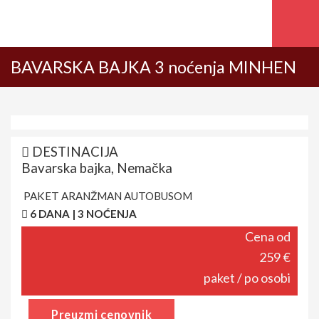
BAVARSKA BAJKA 3 noćenja MINHEN
DESTINACIJA
Bavarska bajka, Nemačka
PAKET ARANŽMAN AUTOBUSOM
6 DANA | 3 NOĆENJA
Cena od
259 €
paket / po osobi
Preuzmi cenovnik