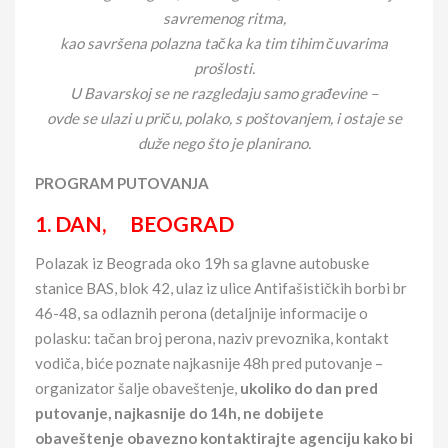
savremenog ritma,
kao savršena polazna tačka ka tim tihim čuvarima
prošlosti.
U Bavarskoj se ne razgledaju samo građevine –
ovde se ulazi u priču, polako, s poštovanjem, i ostaje se
duže nego što je planirano.
PROGRAM PUTOVANJA
1. DAN, BEOGRAD
Polazak iz Beograda oko 19h sa glavne autobuske
stanice BAS, blok 42, ulaz iz ulice Antifašističkih borbi br
46-48, sa odlaznih perona (detaljnije informacije o
polasku: tačan broj perona, naziv prevoznika, kontakt
vodiča, biće poznate najkasnije 48h pred putovanje –
organizator šalje obaveštenje,
ukoliko do dan pred
putovanje, najkasnije do 14h, ne dobijete
obaveštenje obavezno kontaktirajte agenciju
kako bi