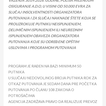
VAŽENJA
30
.
09
.202
6
. GODINE, POLISA MILENIJUM
OSIGURANJE A.D.O, U VISINI OD 50.000 EVRA ZA
SLUČAJ INSOLVENTNOSTI ORGANIZATORA
PUTOVANJA I ZA SLUČAJ NAKNADE ŠTETE KOJA SE
PROUZROKUJE PUTNIKU NEISPUNJENJEM,
DELIMIČNIM ISPUNJENJEM ILI NEUREDNIM
ISPUNJENJEM OBAVEZA ORGANIZATORA
PUTOVANJA KOJE SU ODREĐENE OPŠTIM
USLOVIMA I PROGRAMOM PUTOVANJA
PROGRAM JE RAĐEN NA BAZI MINIMUM 50
PUTNIKA
U SLUČAJU NEDOVOLJNOG BROJA PUTNIKA ROK ZA
OTKAZ PUTOVANJA JE SEDAM DANA PRE POČETKA
PUTOVANJA PO ČLANU 108 ZAKONA O
POTROŠAČIMA
AGENCIJA ZADRŽAVA PRAVO DA REALIZUJE PREVOZ