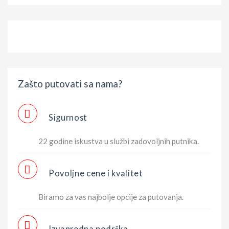
Zašto putovati sa nama?
Sigurnost
22 godine iskustva u službi zadovoljnih putnika.
Povoljne cene i kvalitet
Biramo za vas najbolje opcije za putovanja.
Izvanredna podrška