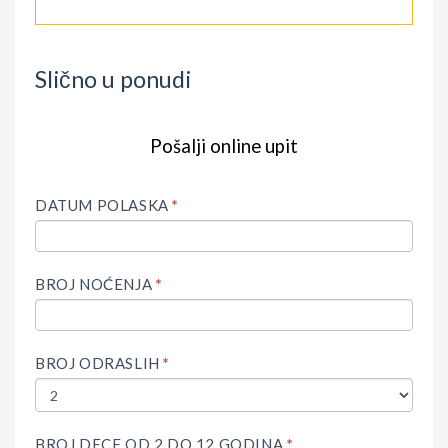
Slično u ponudi
Pošalji online upit
IF
Upit
YOU
ARE
DATUM POLASKA
*
HUMAN,
LEAVE
THIS
FIELD
BROJ NOĆENJA
*
BLANK.
BROJ ODRASLIH
*
BROJ DECE OD 2 DO 12 GODINA
*