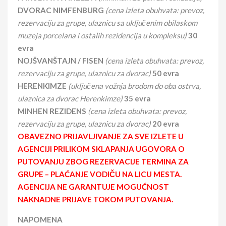
DVORAC NIMFENBURG
(cena izleta obuhvata: prevoz,
rezervaciju za grupe, ulaznicu sa uključenim obilaskom
muzeja porcelana i ostalih rezidencija u kompleksu)
30
evra
NOJŠVANŠTAJN / FISEN
(cena izleta obuhvata: prevoz,
rezervaciju za grupe, ulaznicu za dvorac)
50 evra
HERENKIMZE
(uključena vožnja brodom do oba ostrva,
ulaznica za dvorac Herenkimze)
35 evra
MINHEN REZIDENS
(cena izleta obuhvata: prevoz,
rezervaciju za grupe, ulaznicu za dvorac)
20 evra
OBAVEZNO PRIJAVLJIVANJE ZA
SVE
IZLETE U
AGENCIJI PRILIKOM SKLAPANJA UGOVORA O
PUTOVANJU ZBOG REZERVACIJE TERMINA ZA
GRUPE – PLAĆANJE VODIČU NA LICU MESTA.
AGENCIJA NE GARANTUJE MOGUĆNOST
NAKNADNE PRIJAVE TOKOM PUTOVANJA.
NAPOMENA