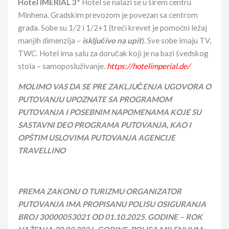
Hotel IMERIAL 3*
Hotel se nalazi se u širem centru
Minhena. Gradskim prevozom je povezan sa centrom
grada. Sobe su 1/2 i 1/2+1 (treći krevet je pomoćni ležaj
manjih dimenzija –
isključivo na upit
). Sve sobe imaju TV,
TWC. Hotel ima salu za doručak koji je na bazi švedskog
stola – samoposluživanje.
https://hotelimperial.de/
MOLIMO VAS DA SE PRE ZAKLJUČENJA UGOVORA O
PUTOVANJU UPOZNATE SA PROGRAMOM
PUTOVANJA I POSEBNIM NAPOMENAMA KOJE SU
SASTAVNI DEO PROGRAMA PUTOVANJA, KAO I
OPŠTIM USLOVIMA PUTOVANJA AGENCIJE
TRAVELLINO
PREMA ZAKONU O TURIZMU ORGANIZATOR
PUTOVANJA IMA PROPISANU POLISU OSIGURANJA
BROJ
30000053021
OD 01.10.202
5
. GODINE – ROK