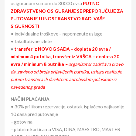
osiguranom sumom do 30000 evra
PUTNO
ZDRAVSTVENO OSIGURANJE SE PREPORUČUJE ZA
PUTOVANJE U INOSTRANSTVO RADI VAŠE
SIGURNOSTI
• individualne troškove – nepomenute usluge
• fakultativne izlete
•
transfer iz NOVOG SADA – doplata 20 evra /
minimum 4 putnika, transfer iz VRŠCA – doplata 20
evra / minimum 8 putnika
– organizator zadržava pravo
da, zavisno od broja prijavljenih putnika, uslugu realizuje
putem transfera ili direktnim autobuskim polaskom iz
navedenog grada
NAČIN PLAĆANJA
• 30% prilikom rezervacije, ostatak isplaćeno najkasnije
10 dana pred putovanje
– gotovina
– platnim karticama VISA, DINA, MAESTRO, MASTER