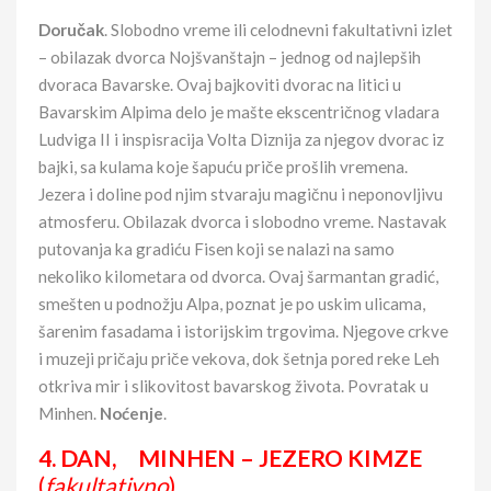
Doručak
. Slobodno vreme ili celodnevni fakultativni izlet
– obilazak dvorca Nojšvanštajn – jednog od najlepših
dvoraca Bavarske. Ovaj bajkoviti dvorac na litici u
Bavarskim Alpima delo je mašte ekscentričnog vladara
Ludviga II i inspisracija Volta Diznija za njegov dvorac iz
bajki, sa kulama koje šapuću priče prošlih vremena.
Jezera i doline pod njim stvaraju magičnu i neponovljivu
atmosferu. Obilazak dvorca i slobodno vreme. Nastavak
putovanja ka gradiću Fisen koji se nalazi na samo
nekoliko kilometara od dvorca. Ovaj šarmantan gradić,
smešten u podnožju Alpa, poznat je po uskim ulicama,
šarenim fasadama i istorijskim trgovima. Njegove crkve
i muzeji pričaju priče vekova, dok šetnja pored reke Leh
otkriva mir i slikovitost bavarskog života. Povratak u
Minhen.
Noćenje
.
4. DAN, MINHEN – JEZERO KIMZE
(
fakultativno
)