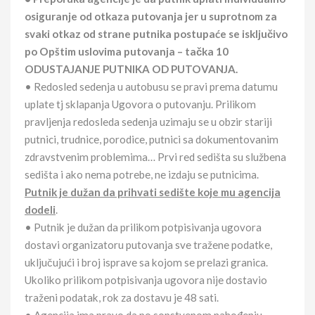
osiguranje od otkaza putovanja jer u suprotnom za
svaki otkaz od strane putnika postupaće se isključivo
po Opštim uslovima putovanja – tačka 10
ODUSTAJANJE PUTNIKA OD PUTOVANJA.
• Redosled sedenja u autobusu se pravi prema datumu
uplate tj sklapanja Ugovora o putovanju. Prilikom
pravljenja redosleda sedenja uzimaju se u obzir stariji
putnici, trudnice, porodice, putnici sa dokumentovanim
zdravstvenim problemima… Prvi red sedišta su službena
sedišta i ako nema potrebe, ne izdaju se putnicima.
Putnik je dužan da prihvati sedište koje mu agencija
dodeli
.
• Putnik je dužan da prilikom potpisivanja ugovora
dostavi organizatoru putovanja sve tražene podatke,
uključujući i broj isprave sa kojom se prelazi granica.
Ukoliko prilikom potpisivanja ugovora nije dostavio
traženi podatak, rok za dostavu je 48 sati.