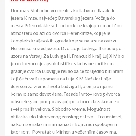
Doručak
. Slobodno vreme ili fakultativni odlazak do
jezera Kimze, najvećeg Bavarskog jezera. Vožnja do
mesta Prien odakle se brodom kroz krajnje romantičnu
atmosferu odlazi do dvorca Herenkimze, koji je je
kompleks kraljevskih zgrada koje se nalaze na ostrvu
Hereninsel u sred jezera. Dvorac je Ludviga II uradio po
uzoru na Versaj. Za Ludviga II, Francuski kralj Luj XIV bio
je otelotvorenje apsolutističke vladavine i prilikom
gradnje dvorca Ludvig je rekao da će to ujedno biti hram
koji će čuvati uspomenu na Luja XIV. Nažalost nije
dovršen za vreme života Ludviga II, a on je u njemu
boravio samo devet dana. Fasade i vrtovi ovog dvorca
odišu elegancijom, pozivajući posetioce da zakorače u
svet prošlih vekova. Slobodno vreme. Mogućnost
obilaska i do takozvanog ženskog ostrva – Fraueninsel,
na kom se nalazi mirni manastir koji zrači spokojem i
istorijom. Povratak u Minhen u večernjim časovima.