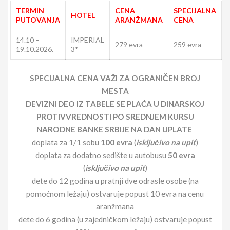
TERMIN
CENA
SPECIJALNA
HOTEL
PUTOVANJA
ARANŽMANA
CENA
14.10 –
IMPERIAL
279 evra
259 evra
19.10.2026.
3*
SPECIJALNA CENA VAŽI ZA OGRANIČEN BROJ
MESTA
DEVIZNI DEO IZ TABELE SE PLAĆA U DINARSKOJ
PROTIVVREDNOSTI PO SREDNJEM KURSU
NARODNE BANKE SRBIJE NA DAN UPLATE
doplata za 1/1 sobu
100 evra
(
isključivo na upit
)
doplata za dodatno sedište u autobusu
50 evra
(
isključivo na upit
)
dete do 12 godina u pratnji dve odrasle osobe (na
pomoćnom ležaju) ostvaruje popust 10 evra na cenu
aranžmana
dete do 6 godina (u zajedničkom ležaju) ostvaruje popust