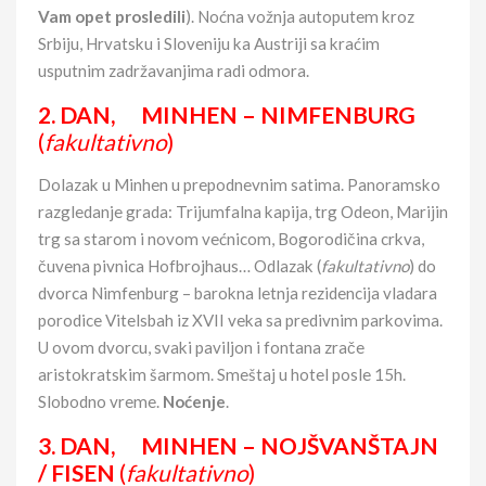
Vam opet prosledili
). Noćna vožnja autoputem kroz
Srbiju, Hrvatsku i Sloveniju ka Austriji sa kraćim
usputnim zadržavanjima radi odmora.
2. DAN,
MINHEN –
NIMFENBURG
(
fakultativno
)
Dolazak u Minhen u prepodnevnim satima. Panoramsko
razgledanje grada: Trijumfalna kapija, trg Odeon, Marijin
trg sa starom i novom većnicom, Bogorodičina crkva,
čuvena pivnica Hofbrojhaus… Odlazak (
fakultativno
) do
dvorca Nimfenburg – barokna letnja rezidencija vladara
porodice Vitelsbah iz XVII veka sa predivnim parkovima.
U ovom dvorcu, svaki paviljon i fontana zrače
aristokratskim šarmom. Smeštaj u hotel posle 15h.
Slobodno vreme.
Noćenje
.
3. DAN, MINHEN – NOJŠVANŠTAJN
/ FISEN
(
fakultativno
)