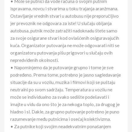
• Mole se putnici da vode računa o svojim putnim
ispravama, novcu i stvarima u toku trajanja aranžmana.
Ostavljanje vrednih stvari u autobusu nije preporučljivo
jer prevoznik ne odgovara za iste! U slučaju obijanja
autobusa, putnik može zatražiti nadoknadu štete samo
za svoje osigurane stvari kod ovlašćenih osiguravajućih
kuća. Organizator putovanja ne može odgovarati niti se
organizatoru putovanja pišu prigovori u slučaju ovih
nepredviđenih okolnosti.
• Napominjemo da je putovanje grupno i tome je sve
podređeno. Prema tome, potrebno je jasno sagledavanje
situacije da su u vozilu, muzika i filmovi koji se puštaju
neutralni po svom sadržaju. Temperatura u vozilu ne
može se individualno za svako sedište podešavati i
imajte u vidu da ono što je za nekoga toplo, za drugog je
hladno i sl. Dakle, za grupno putovanje potrebno je puno
razumevanje među putnicima i osećaj kolektivizma.
• Za putnike koji svojim neadekvatnim ponašanjem