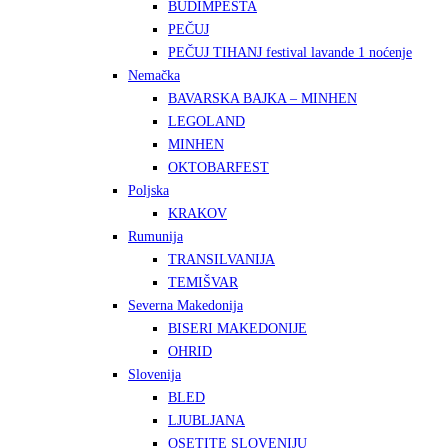
BUDIMPEŠTA
PEČUJ
PEČUJ TIHANJ festival lavande 1 noćenje
Nemačka
BAVARSKA BAJKA – MINHEN
LEGOLAND
MINHEN
OKTOBARFEST
Poljska
KRAKOV
Rumunija
TRANSILVANIJA
TEMIŠVAR
Severna Makedonija
BISERI MAKEDONIJE
OHRID
Slovenija
BLED
LJUBLJANA
OSETITE SLOVENIJU