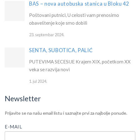
BAS – nova autobuska stanica u Bloku 42
Poštovani putnici, U celosti vam prenosimo
obaveštenje koje smo dobili
23. septembar 2024.
SENTA, SUBOTICA, PALIĆ
PUTEVIMA SECESIJE Krajem XIX, početkom XX
veka se razvija novi
1. jul 2024.
Newsletter
IF
Newsletter
Prijavite se na našu email listu i saznajte prvi za najbolje ponude.
YOU
ARE
E-MAIL
HUMAN,
LEAVE