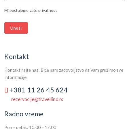
THIS
Mi poštujemo vašu privatnost
FIELD
BLANK.
Unesi
Kontakt
Kontaktirajte nas! Biće nam zadovoljstvo da Vam pružimo sve
informacije.
+381 11 26 45 624
rezervacije@travellino.rs
Radno vreme
Pon – petak: 10:00 – 17:00