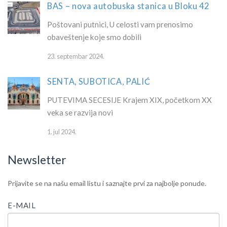
BAS – nova autobuska stanica u Bloku 42
Poštovani putnici, U celosti vam prenosimo
obaveštenje koje smo dobili
23. septembar 2024.
SENTA, SUBOTICA, PALIĆ
PUTEVIMA SECESIJE Krajem XIX, početkom XX
veka se razvija novi
1. jul 2024.
Newsletter
IF
Newsletter
Prijavite se na našu email listu i saznajte prvi za najbolje ponude.
YOU
ARE
E-MAIL
HUMAN,
LEAVE