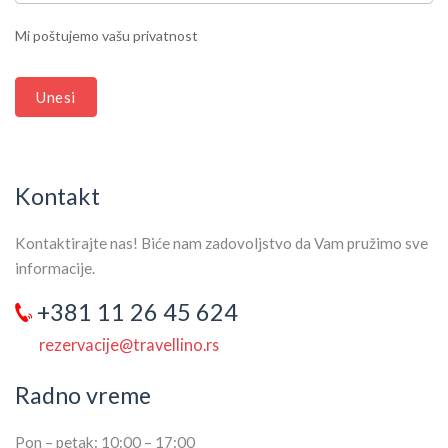
THIS
Mi poštujemo vašu privatnost
FIELD
BLANK.
Unesi
Kontakt
Kontaktirajte nas! Biće nam zadovoljstvo da Vam pružimo sve
informacije.
+381 11 26 45 624
rezervacije@travellino.rs
Radno vreme
Pon – petak: 10:00 – 17:00