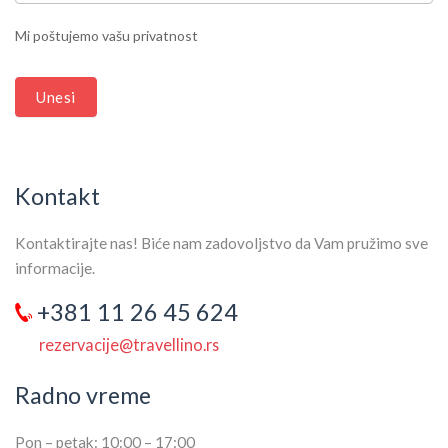
THIS
Mi poštujemo vašu privatnost
FIELD
BLANK.
Unesi
Kontakt
Kontaktirajte nas! Biće nam zadovoljstvo da Vam pružimo sve
informacije.
+381 11 26 45 624
rezervacije@travellino.rs
Radno vreme
Pon – petak: 10:00 – 17:00