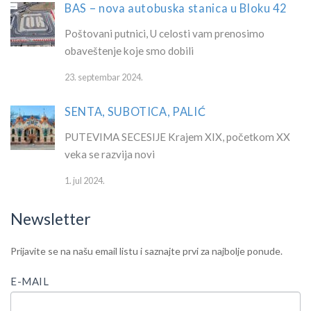
BAS – nova autobuska stanica u Bloku 42
Poštovani putnici, U celosti vam prenosimo
obaveštenje koje smo dobili
23. septembar 2024.
SENTA, SUBOTICA, PALIĆ
PUTEVIMA SECESIJE Krajem XIX, početkom XX
veka se razvija novi
1. jul 2024.
Newsletter
IF
Newsletter
Prijavite se na našu email listu i saznajte prvi za najbolje ponude.
YOU
ARE
E-MAIL
HUMAN,
LEAVE