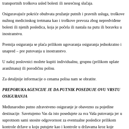
transportnih troškova usled bolesti ili nesrećnog slučaja.
Osiguravajuće pokriće obuhvata pružanje putnih i pravnih usluga, troškove
nužnog medicinskog tretmana kao i troškove prevoza zbog nepredviđene
bolesti ili njenih posledica, koja je počela ili nastala na putu ili boravku u
inostranstvu.
Premija osiguranja se plaća prilikom ugovaranja osiguranja jednokratno i
unapred – pre putovanja u inostranstvo.
U našoj poslovnici možete kupiti individualnu, grupnu (prilikom uplate
aranžmana) ili porodičnu polisu.
Za detaljnije informacije o cenama polisa nam se obratite.
PREPORUKA AGENCIJE JE DA PUTNIK POSEDUJE OVU VRSTU
OSIGURANJA
Međunarodno putno zdravstveno osiguranje je obavezno za pojedine
destinacije. Savetujemo Vas da isto posedujete za sva Vaša putovanja jer u
suprotnom sami snosite odgovornost za eventualne posledice prilikom
kontrole države u koju putujete kao i kontrole u državama kroz koje