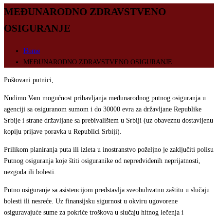
MEĐUNARODNO ZDRAVSTVENO
OSIGURANJE
Home
MEĐUNARODNO ZDRAVSTVENO OSIGURANJE
Poštovani putnici,
Nudimo Vam mogućnost pribavljanja međunarodnog putnog osiguranja u
agenciji sa osiguranom sumom i do 30000 evra za državljane Republike
Srbije i strane državljane sa prebivalištem u Srbiji (uz obaveznu dostavljenu
kopiju prijave poravka u Republici Srbiji).
Prilikom planiranja puta ili izleta u inostranstvo poželjno je zaključiti polisu
Putnog osiguranja koje štiti osiguranike od nepredviđenih neprijatnosti,
nezgoda ili bolesti.
Putno osiguranje sa asistencijom predstavlja sveobuhvatnu zaštitu u slučaju
bolesti ili nesreće. Uz finansijsku sigurnost u okviru ugovorene
osiguravajuće sume za pokriće troškova u slučaju hitnog lečenja i