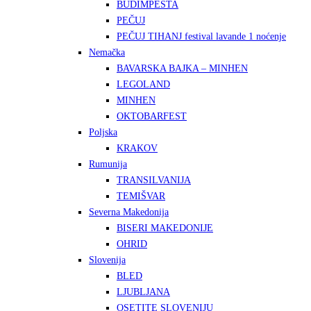
BUDIMPEŠTA
PEČUJ
PEČUJ TIHANJ festival lavande 1 noćenje
Nemačka
BAVARSKA BAJKA – MINHEN
LEGOLAND
MINHEN
OKTOBARFEST
Poljska
KRAKOV
Rumunija
TRANSILVANIJA
TEMIŠVAR
Severna Makedonija
BISERI MAKEDONIJE
OHRID
Slovenija
BLED
LJUBLJANA
OSETITE SLOVENIJU