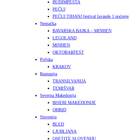
BUDIMPEŠTA
PEČUJ
PEČUJ TIHANJ festival lavande 1 noćenje
Nemačka
BAVARSKA BAJKA – MINHEN
LEGOLAND
MINHEN
OKTOBARFEST
Poljska
KRAKOV
Rumunija
TRANSILVANIJA
TEMIŠVAR
Severna Makedonija
BISERI MAKEDONIJE
OHRID
Slovenija
BLED
LJUBLJANA
OSETITE SLOVENIJU