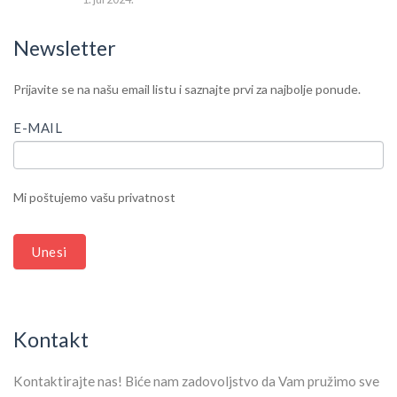
Newsletter
IF
Newsletter
Prijavite se na našu email listu i saznajte prvi za najbolje ponude.
YOU
ARE
E-MAIL
HUMAN,
LEAVE
THIS
Mi poštujemo vašu privatnost
FIELD
BLANK.
Unesi
Kontakt
Kontaktirajte nas! Biće nam zadovoljstvo da Vam pružimo sve