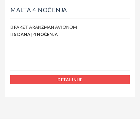
MALTA 4 NOĆENJA
PAKET ARANŽMAN AVIONOM
5 DANA | 4 NOĆENJA
DETALJNIJE