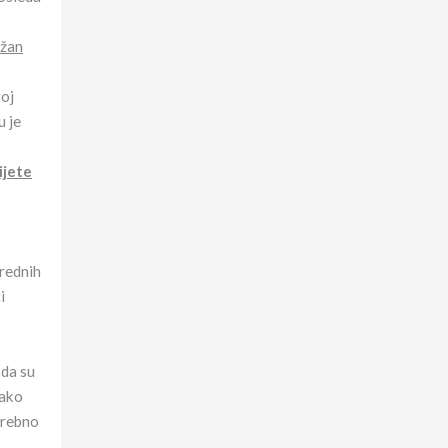
užan
roj
u je
ijete
vrednih
i
 da su
vako
trebno