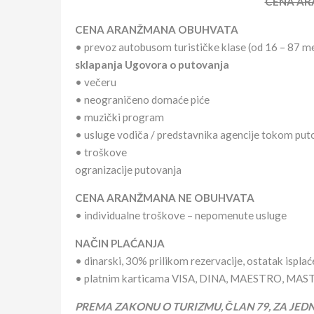
CENA A
CENA ARANŽMANA OBUHVATA
• prevoz autobusom turističke klase (od 16 – 87 me
sklapanja Ugovora o putovanja
• večeru
• neograničeno domaće piće
• muzički program
• usluge vodiča / predstavnika agencije tokom put
• troškove
ogranizacije putovanja
CENA ARANŽMANA NE OBUHVATA
• individualne troškove – nepomenute usluge
NAČIN PLAĆANJA
• dinarski, 30% prilikom rezervacije, ostatak ispla
• platnim karticama VISA, DINA, MAESTRO, M
PREMA ZAKONU O TURIZMU, ČLAN 79, ZA JED