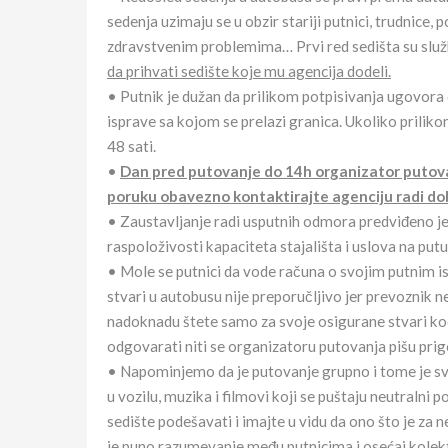
sedenja uzimaju se u obzir stariji putnici, trudnic
zdravstvenim problemima… Prvi red sedišta su služb
da prihvati sedište koje mu agencija dodeli.
• Putnik je dužan da prilikom potpisivanja ugovora 
isprave sa kojom se prelazi granica. Ukoliko prilik
48 sati.
•
Dan pred putovanje do 14h organizator putovan
poruku obavezno kontaktirajte agenciju radi do
• Zaustavljanje radi usputnih odmora predviđeno je 
raspoloživosti kapaciteta stajališta i uslova na putu
• Mole se putnici da vode računa o svojim putnim i
stvari u autobusu nije preporučljivo jer prevoznik n
nadoknadu štete samo za svoje osigurane stvari ko
odgovarati niti se organizatoru putovanja pišu prig
• Napominjemo da je putovanje grupno i tome je sv
u vozilu, muzika i filmovi koji se puštaju neutralni
sedište podešavati i imajte u vidu da ono što je za 
je puno razumevanje među putnicima i osećaj kolek