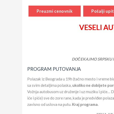
Preuzmi cenovnik
Pošalji upit
VESELI A
DOČEKAJMO SRPSKU N
PROGRAM PUTOVANJA
Polazak iz Beograda u 19h (tačno mesto i vreme bi
sa svim detaljima polaska,
ukoliko ne dobijete po
Vožnja autobusom uz druženje i uz muziku i piće… D
iće i piće) sve do zore rane, kada je predviđen pol
zavisno od uslova na putu.
Kraj programa
.