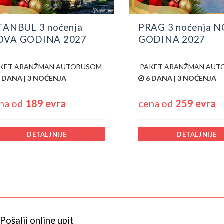
TANBUL 3 noćenja
PRAG 3 noćenja 
OVA GODINA 2027
GODINA 2027
KET ARANŽMAN AUTOBUSOM
PAKET ARANŽMAN AUT
 DANA | 3 NOĆENJA
6 DANA | 3 NOĆENJA
na od
189 evra
cena od
259 evra
DETALJNIJE
DETALJNIJE
Pošalji online upit