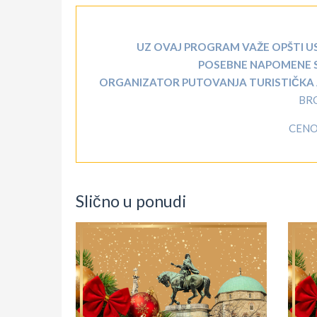
UZ OVAJ PROGRAM VAŽE OPŠTI U
POSEBNE NAPOMENE 
ORGANIZATOR PUTOVANJA TURISTIČKA AG
BR
CENOV
Slično u ponudi