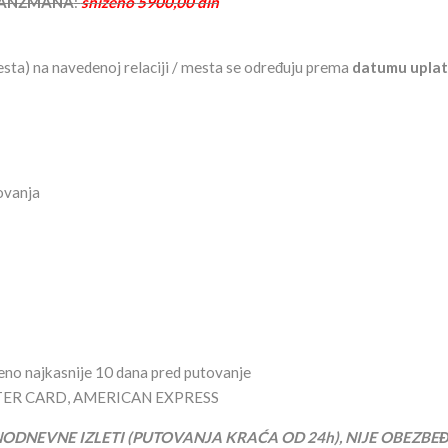
RANŽMANA
:
sniženo
5900,00 din
sta) na navedenoj relaciji / mesta se određuju prema
datumu uplat
ovanja
ćeno najkasnije 10 dana pred putovanje
ASTER CARD, AMERICAN EXPRESS
NODNEVNE IZLETI (PUTOVANJA KRAĆA OD 24h), NIJE OBEZBE