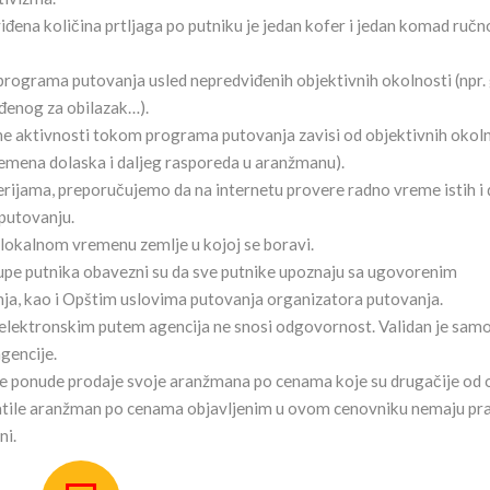
viđena količina prtljaga po putniku je jedan kofer i jedan komad ruč
ograma putovanja usled nepredviđenih objektivnih okolnosti (npr.
iđenog za obilazak…).
ne aktivnosti tokom programa putovanja zavisi od objektivnih okol
vremena dolaska i daljeg rasporeda u aranžmanu).
lerijama, preporučujemo da na internetu provere radno vreme istih i 
putovanju.
lokalnom vremenu zemlje u kojoj se boravi.
rupe putnika obavezni su da sve putnike upoznaju sa ugovorenim
ja, kao i Opštim uslovima putovanja organizatora putovanja.
 elektronskim putem agencija ne snosi odgovornost. Validan je sam
gencije.
e ponude prodaje svoje aranžmana po cenama koje su drugačije od 
uplatile aranžman po cenama objavljenim u ovom cenovniku nemaju pr
ni.