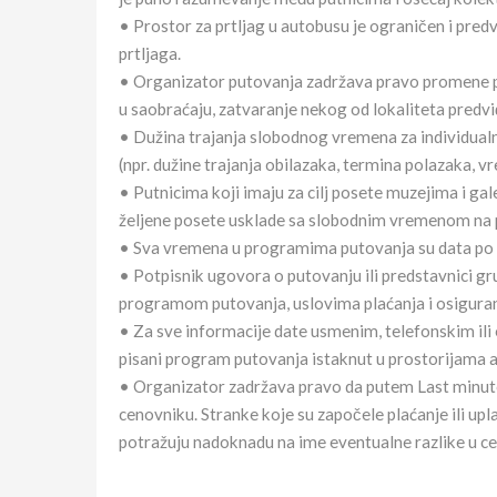
• Prostor za prtljag u autobusu je ograničen i pred
prtljaga.
• Organizator putovanja zadržava pravo promene pr
u saobraćaju, zatvaranje nekog od lokaliteta predv
• Dužina trajanja slobodnog vremena za individual
(npr. dužine trajanja obilazaka, termina polazaka, 
• Putnicima koji imaju za cilj posete muzejima i ga
željene posete usklade sa slobodnim vremenom na 
• Sva vremena u programima putovanja su data po 
• Potpisnik ugovora o putovanju ili predstavnici g
programom putovanja, uslovima plaćanja i osiguran
• Za sve informacije date usmenim, telefonskim ili
pisani program putovanja istaknut u prostorijama a
• Organizator zadržava pravo da putem Last minut
cenovniku. Stranke koje su započele plaćanje ili 
potražuju nadoknadu na ime eventualne razlike u ce