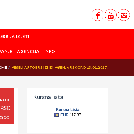
SRBIJA IZLETI
VANJE
AGENCIJA
INFO
OME
VESELI AUTOBUS IZNENAĐENJA USKORO 13.01.2027.
Kursna lista
a od
 RSD
osobi