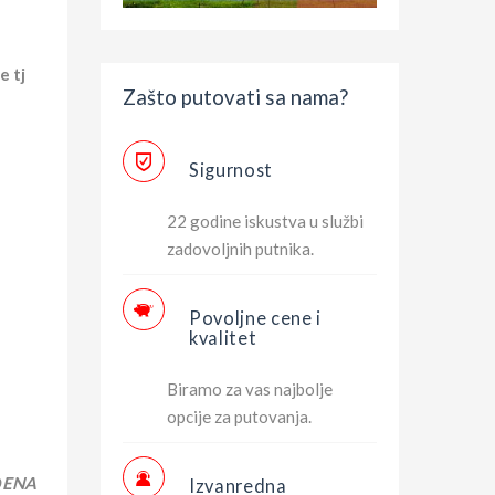
e tj
Zašto putovati sa nama?
Sigurnost
22 godine iskustva u službi
zadovoljnih putnika.
Povoljne cene i
kvalitet
Biramo za vas najbolje
opcije za putovanja.
ĐENA
Izvanredna