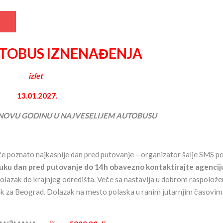
UTOBUS IZNENAĐENJA
izlet
13.01.2027.
OVU GODINU U NAJVESELIJEM AUTOBUSU
će poznato najkasnije dan pred putovanje – organizator šalje SMS p
ruku dan pred putovanje do 14h obavezno kontaktirajte agencij
olazak do krajnjeg odredišta. Veče sa nastavlja u dobrom raspoložen
azak za Beograd. Dolazak na mesto polaska u ranim jutarnjim časovim