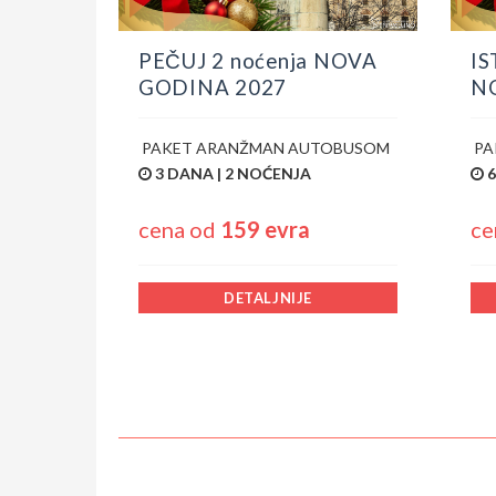
PEČUJ 2 noćenja NOVA
IS
GODINA 2027
N
PAKET ARANŽMAN AUTOBUSOM
PA
3 DANA | 2 NOĆENJA
6
cena od
159 evra
ce
DETALJNIJE
IF
Upit