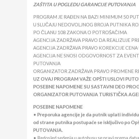
ZAŠTITA U POGLEDU GARANCIJE PUTOVANJA
PROGRAM JE RAĐEN NA BAZI MINIMUM 50 PU
U SLUČAJU NEDOVOLJNOG BROJA PUTNIKA RO
PO ČLANU 108 ZAKONA O POTROŠAČIMA
AGENCIJA ZADRŽAVA PRAVO DA REALIZUJE PR
AGENCIJA ZADRŽAVA PRAVO KOREKCIJE CENA
AGENCIJA NE SNOSI ODGOVORNOST ZA EVEN
PUTOVANJA
ORGANIZATOR ZADRŽAVA PRAVO PROMENE RE
UZ OVAJ PROGRAM VAŽE OPŠTI USLOVI PUTO
POSEBNE NAPOMENE SU SASTAVNI DEO PR
ORGANIZATOR PUTOVANJA TURISTIČKA AGENCI
POSEBNE NAPOMENE
•
Preporuka agencije je da putnik uplati individ
od strane putnika postupaće se isključivo po
PUTOVANJA.
• Redosled sedenja u autobusu se pravi prema datum