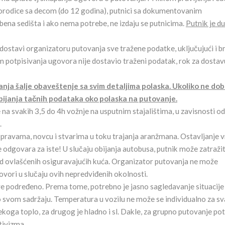
e, porodice sa decom (do 12 godina), putnici sa dokumentovanim
ena sedišta i ako nema potrebe, ne izdaju se putnicima.
Putnik je d
dostavi organizatoru putovanja sve tražene podatke, uključujući i b
om potpisivanja ugovora nije dostavio traženi podatak, rok za dostav
ja šalje obaveštenje sa svim detaljima polaska. Ukoliko ne dob
bijanja tačnih podataka oko polaska na putovanje.
na svakih 3,5 do 4h vožnje na usputnim stajalištima, u zavisnosti od
.
spravama, novcu i stvarima u toku trajanja aranžmana. Ostavljanje 
e odgovara za iste! U slučaju obijanja autobusa, putnik može zatražit
d ovlašćenih osiguravajućih kuća. Organizator putovanja ne može
ovori u slučaju ovih nepredviđenih okolnosti.
e podređeno. Prema tome, potrebno je jasno sagledavanje situacije
 po svom sadržaju. Temperatura u vozilu ne može se individualno za s
nekoga toplo, za drugog je hladno i sl. Dakle, za grupno putovanje po
tivizma.