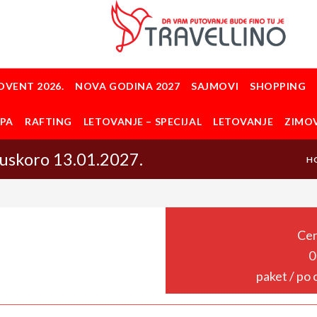
DVENT 2026.
NOVA GODINA 2027
SAJMOVI
SHOPPING
OPA
RAFTING
LETOVANJE – SPECIJAL
LETOVANJE
ZIMO
skoro 13.01.2027.
H
Cen
0
paket / po 