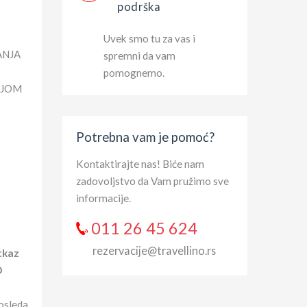
podrška
Uvek smo tu za vas i
ANJA
spremni da vam
pomognemo.
IJOM
Potrebna vam je pomoć?
Kontaktirajte nas! Biće nam
zadovoljstvo da Vam pružimo sve
informacije.
011 26 45 624
rezervacije@travellino.rs
tkaz
D
dosleda