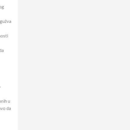
nog
 gužva
nosti
da
o
onih u
avo da