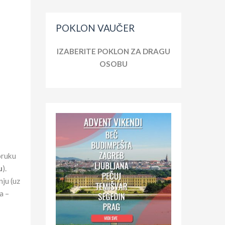
POKLON VAUČER
IZABERITE POKLON ZA DRAGU
OSOBU
oruku
u
).
ju (uz
a –