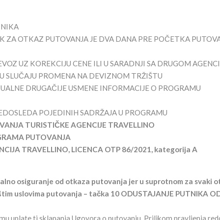
TNIKA
K ZA OTKAZ PUTOVANJA JE DVA DANA PRE POČETKA PUTOV
EVOZ UZ KOREKCIJU CENE ILI U SARADNJI SA DRUGOM AGENC
 U SLUČAJU PROMENA NA DEVIZNOM TRŽIŠTU
TUALNE DRUGAČIJE USMENE INFORMACIJE O PROGRAMU
DOSLEDA POJEDINIH SADRŽAJA U PROGRAMU
VANJA TURISTIČKE AGENCIJE TRAVELLINO
OGRAMA PUTOVANJA
JA TRAVELLINO, LICENCA OTP 86/2021, kategorija A
ualno osiguranje od otkaza putovanja jer u suprotnom za svaki o
 Opštim uslovima putovanja – tačka 10 ODUSTAJANJE PUTNIKA O
u uplate tj sklapanja Ugovora o putovanju. Prilikom pravljenja re