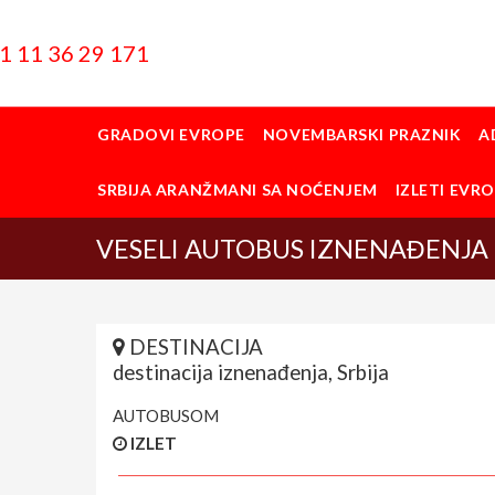
1 11 36 29 171
GRADOVI EVROPE
NOVEMBARSKI PRAZNIK
A
SRBIJA ARANŽMANI SA NOĆENJEM
IZLETI EVR
VESELI AUTOBUS IZNENAĐENJA u
DESTINACIJA
destinacija iznenađenja, Srbija
AUTOBUSOM
IZLET