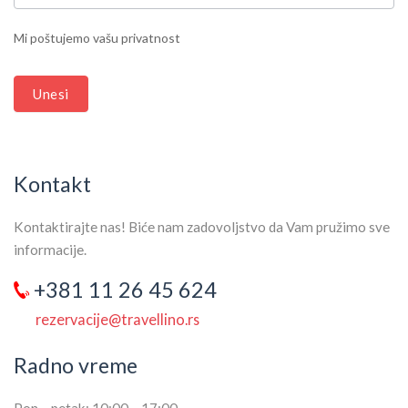
LEAVE
THIS
Mi poštujemo vašu privatnost
FIELD
BLANK.
Unesi
Kontakt
Kontaktirajte nas! Biće nam zadovoljstvo da Vam pružimo sve
informacije.
+381 11 26 45 624
rezervacije@travellino.rs
Radno vreme