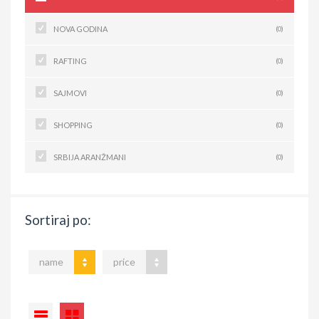
NOVA GODINA
(0)
RAFTING
(0)
SAJMOVI
(0)
SHOPPING
(0)
SRBIJA ARANŽMANI
(0)
Sortiraj po:
name
price