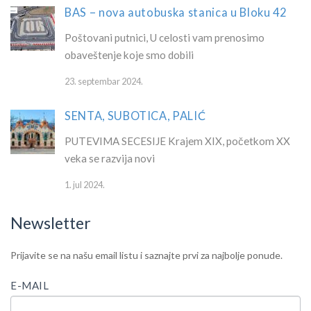
BAS – nova autobuska stanica u Bloku 42
Poštovani putnici, U celosti vam prenosimo
obaveštenje koje smo dobili
23. septembar 2024.
SENTA, SUBOTICA, PALIĆ
PUTEVIMA SECESIJE Krajem XIX, početkom XX
veka se razvija novi
1. jul 2024.
Newsletter
IF
Newsletter
Prijavite se na našu email listu i saznajte prvi za najbolje ponude.
YOU
ARE
E-MAIL
HUMAN,