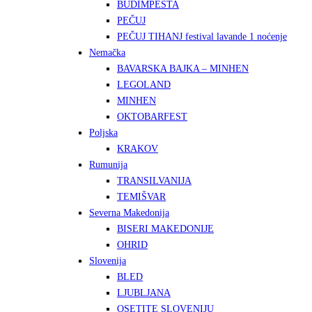
BUDIMPEŠTA
PEČUJ
PEČUJ TIHANJ festival lavande 1 noćenje
Nemačka
BAVARSKA BAJKA – MINHEN
LEGOLAND
MINHEN
OKTOBARFEST
Poljska
KRAKOV
Rumunija
TRANSILVANIJA
TEMIŠVAR
Severna Makedonija
BISERI MAKEDONIJE
OHRID
Slovenija
BLED
LJUBLJANA
OSETITE SLOVENIJU