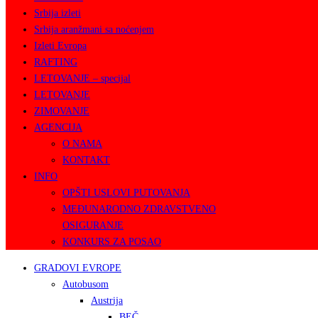
Srbija izleti
Srbija aranžmani sa noćenjem
Izleti Evropa
RAFTING
LETOVANJE – specijal
LETOVANJE
ZIMOVANJE
AGENCIJA
O NAMA
KONTAKT
INFO
OPŠTI USLOVI PUTOVANJA
MEĐUNARODNO ZDRAVSTVENO
OSIGURANJE
KONKURS ZA POSAO
GRADOVI EVROPE
Autobusom
Austrija
BEČ