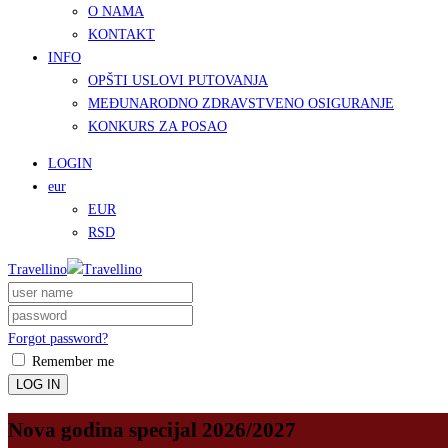
O NAMA
KONTAKT
INFO
OPŠTI USLOVI PUTOVANJA
MEĐUNARODNO ZDRAVSTVENO OSIGURANJE
KONKURS ZA POSAO
LOGIN
eur
EUR
RSD
Travellino
Forgot password?
Remember me
LOG IN
Nova godina specijal 2026/2027