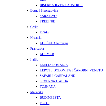
BISERNA JEZERA AUSTRIJE
Bosna i Hercegovina
SARAJEVO
TREBINJE
Češka
PRAG
Hrvatska
KORČULA letovanje
Francuska
KOLMAR
Italija
EMILIA ROMANJA
LEPOTE DOLOMITA I ČAROBNI VENETO
SAFARI I GARDALAND
SEVERNA ITALIJA
TOSKANA
Mađarska
BUDIMPEŠTA
PEČUJ