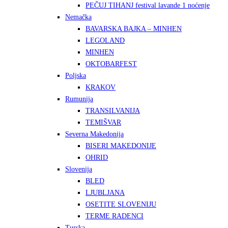
PEČUJ TIHANJ festival lavande 1 noćenje
Nemačka
BAVARSKA BAJKA – MINHEN
LEGOLAND
MINHEN
OKTOBARFEST
Poljska
KRAKOV
Rumunija
TRANSILVANIJA
TEMIŠVAR
Severna Makedonija
BISERI MAKEDONIJE
OHRID
Slovenija
BLED
LJUBLJANA
OSETITE SLOVENIJU
TERME RADENCI
Turska