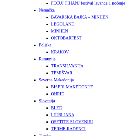
PEČUJ TIHANJ festival lavande 1 noćenje
Nemačka
BAVARSKA BAJKA – MINHEN
LEGOLAND
MINHEN
OKTOBARFEST
Poljska
KRAKOV
Rumunija
TRANSILVANIJA
TEMIŠVAR
Severna Makedonija
BISERI MAKEDONIJE
OHRID
Slovenija
BLED
LJUBLJANA
OSETITE SLOVENIJU
TERME RADENCI
Turska