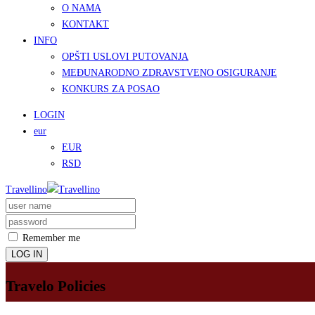
O NAMA
KONTAKT
INFO
OPŠTI USLOVI PUTOVANJA
MEĐUNARODNO ZDRAVSTVENO OSIGURANJE
KONKURS ZA POSAO
LOGIN
eur
EUR
RSD
Travellino
Remember me
LOG IN
Travelo Policies