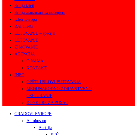
Srbija izleti
Srbija aranžmani sa noćenjem
Izleti Evropa
RAFTING
LETOVANJE – specijal
LETOVANJE
ZIMOVANJE
AGENCIJA
O NAMA
KONTAKT
INFO
OPŠTI USLOVI PUTOVANJA
MEĐUNARODNO ZDRAVSTVENO
OSIGURANJE
KONKURS ZA POSAO
GRADOVI EVROPE
Autobusom
Austrija
BEČ