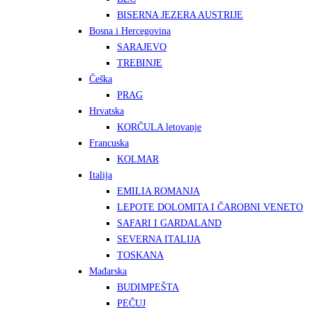
BISERNA JEZERA AUSTRIJE
Bosna i Hercegovina
SARAJEVO
TREBINJE
Češka
PRAG
Hrvatska
KORČULA letovanje
Francuska
KOLMAR
Italija
EMILIA ROMANJA
LEPOTE DOLOMITA I ČAROBNI VENETO
SAFARI I GARDALAND
SEVERNA ITALIJA
TOSKANA
Mađarska
BUDIMPEŠTA
PEČUJ