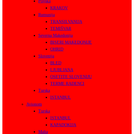
Poljska
KRAKOV
Rumunija
TRANSILVANIJA
TEMIŠVAR
Severna Makedonija
BISERI MAKEDONIJE
OHRID
Slovenija
BLED
LJUBLJANA
OSETITE SLOVENIJU
TERME RADENCI
Turska
ISTANBUL
Avionom
Turska
ISTANBUL
KAPADOKIJA
Malta