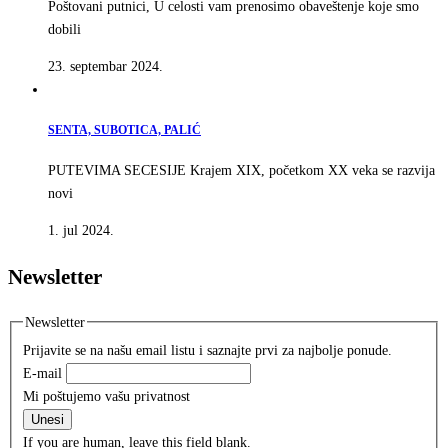
Poštovani putnici, U celosti vam prenosimo obaveštenje koje smo
dobili
23. septembar 2024.
SENTA, SUBOTICA, PALIĆ
PUTEVIMA SECESIJE Krajem XIX, početkom XX veka se razvija
novi
1. jul 2024.
Newsletter
Newsletter
Prijavite se na našu email listu i saznajte prvi za najbolje ponude.
E-mail
Mi poštujemo vašu privatnost
Unesi
If you are human, leave this field blank.