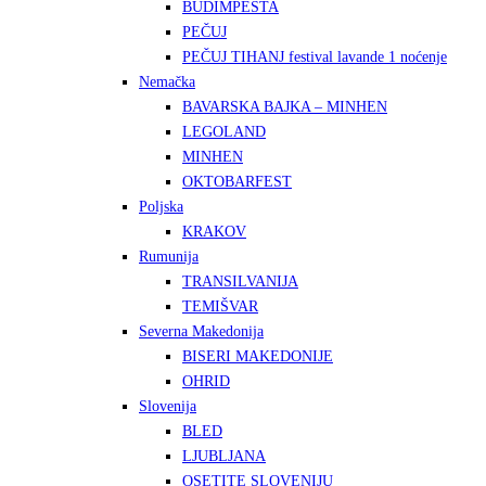
BUDIMPEŠTA
PEČUJ
PEČUJ TIHANJ festival lavande 1 noćenje
Nemačka
BAVARSKA BAJKA – MINHEN
LEGOLAND
MINHEN
OKTOBARFEST
Poljska
KRAKOV
Rumunija
TRANSILVANIJA
TEMIŠVAR
Severna Makedonija
BISERI MAKEDONIJE
OHRID
Slovenija
BLED
LJUBLJANA
OSETITE SLOVENIJU