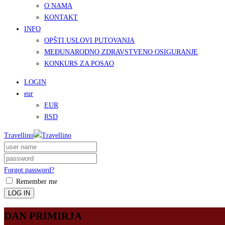
O NAMA
KONTAKT
INFO
OPŠTI USLOVI PUTOVANJA
MEĐUNARODNO ZDRAVSTVENO OSIGURANJE
KONKURS ZA POSAO
LOGIN
eur
EUR
RSD
Travellino
Forgot password?
Remember me
LOG IN
DAN PRIMIRJA