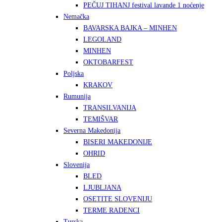
PEČUJ TIHANJ festival lavande 1 noćenje
Nemačka
BAVARSKA BAJKA – MINHEN
LEGOLAND
MINHEN
OKTOBARFEST
Poljska
KRAKOV
Rumunija
TRANSILVANIJA
TEMIŠVAR
Severna Makedonija
BISERI MAKEDONIJE
OHRID
Slovenija
BLED
LJUBLJANA
OSETITE SLOVENIJU
TERME RADENCI
Turska