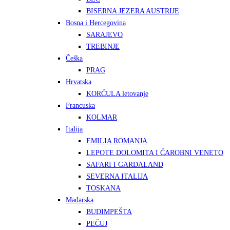
BISERNA JEZERA AUSTRIJE
Bosna i Hercegovina
SARAJEVO
TREBINJE
Češka
PRAG
Hrvatska
KORČULA letovanje
Francuska
KOLMAR
Italija
EMILIA ROMANJA
LEPOTE DOLOMITA I ČAROBNI VENETO
SAFARI I GARDALAND
SEVERNA ITALIJA
TOSKANA
Mađarska
BUDIMPEŠTA
PEČUJ