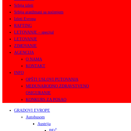
Srbija izleti
Srbija aranžmani sa noćenjem
Izleti Evropa
RAFTING
LETOVANJE – specijal
LETOVANJE
ZIMOVANJE
AGENCIJA
O NAMA
KONTAKT
INFO
OPŠTI USLOVI PUTOVANJA
MEĐUNARODNO ZDRAVSTVENO
OSIGURANJE
KONKURS ZA POSAO
GRADOVI EVROPE
Autobusom
Austrija
BEČ