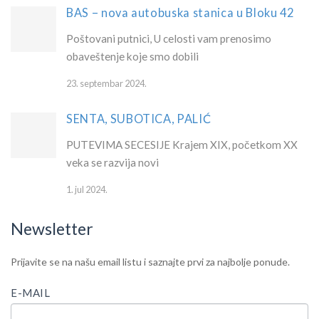
BAS – nova autobuska stanica u Bloku 42
Poštovani putnici, U celosti vam prenosimo
obaveštenje koje smo dobili
23. septembar 2024.
SENTA, SUBOTICA, PALIĆ
PUTEVIMA SECESIJE Krajem XIX, početkom XX
veka se razvija novi
1. jul 2024.
Newsletter
IF
Newsletter
Prijavite se na našu email listu i saznajte prvi za najbolje ponude.
YOU
ARE
E-MAIL
HUMAN,