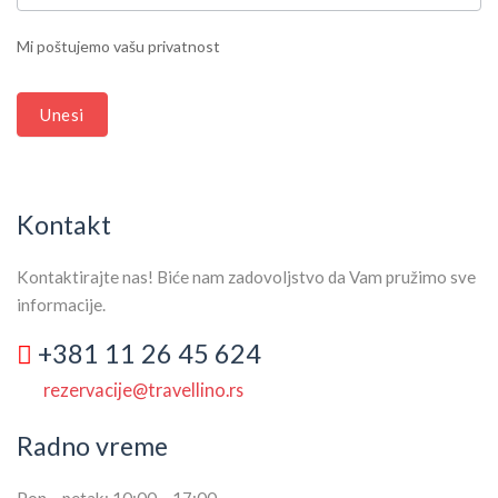
LEAVE
THIS
Mi poštujemo vašu privatnost
FIELD
BLANK.
Unesi
Kontakt
Kontaktirajte nas! Biće nam zadovoljstvo da Vam pružimo sve
informacije.
+381 11 26 45 624
rezervacije@travellino.rs
Radno vreme