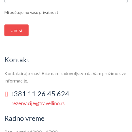
LEAVE
THIS
Mi poštujemo vašu privatnost
FIELD
BLANK.
Unesi
Kontakt
Kontaktirajte nas! Biće nam zadovoljstvo da Vam pružimo sve
informacije.
+381 11 26 45 624
rezervacije@travellino.rs
Radno vreme