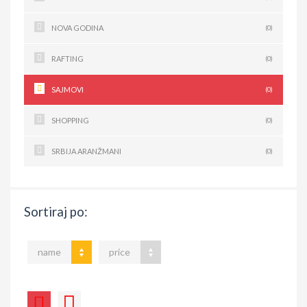
NOVA GODINA
(0)
RAFTING
(0)
SAJMOVI
(0)
SHOPPING
(0)
SRBIJA ARANŽMANI
(0)
Sortiraj po:
name
price