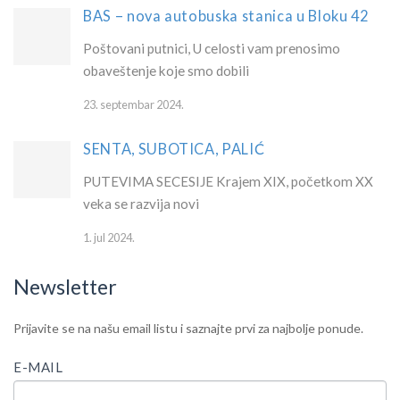
BAS – nova autobuska stanica u Bloku 42
Poštovani putnici, U celosti vam prenosimo
obaveštenje koje smo dobili
23. septembar 2024.
SENTA, SUBOTICA, PALIĆ
PUTEVIMA SECESIJE Krajem XIX, početkom XX
veka se razvija novi
1. jul 2024.
Newsletter
IF
Newsletter
Prijavite se na našu email listu i saznajte prvi za najbolje ponude.
YOU
ARE
E-MAIL
HUMAN,