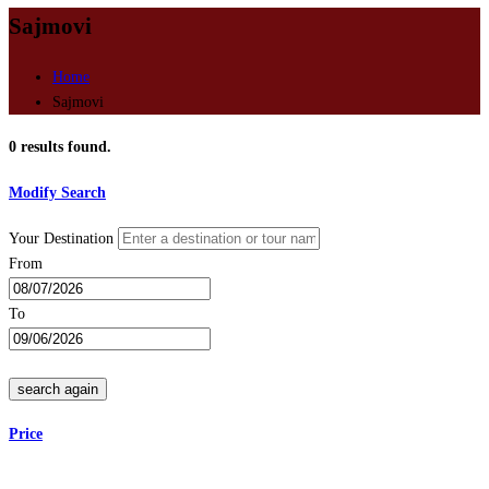
Sajmovi
Home
Sajmovi
0
results found.
Modify Search
Your Destination
From
To
search again
Price