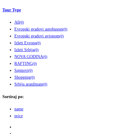
Tour Type
All
(0)
Evropski gradovi autobusom
(0)
Evropski gradovi avionom
(0)
Izleti Evropa
(0)
Izleti Srbija
(0)
NOVA GODINA
(0)
RAFTING
(0)
Sajmovi
(0)
Shopping
(0)
Srbija aranžmani
(0)
Sortiraj po:
name
price