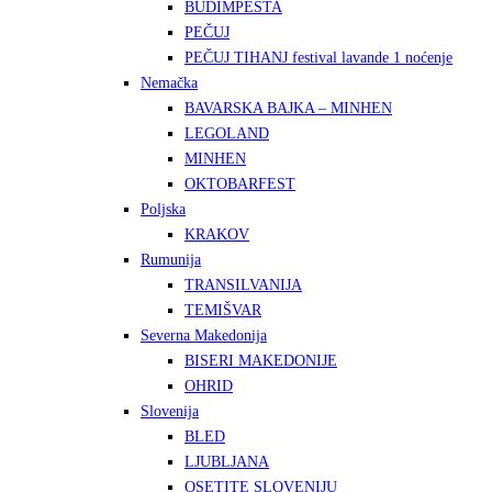
BUDIMPEŠTA
PEČUJ
PEČUJ TIHANJ festival lavande 1 noćenje
Nemačka
BAVARSKA BAJKA – MINHEN
LEGOLAND
MINHEN
OKTOBARFEST
Poljska
KRAKOV
Rumunija
TRANSILVANIJA
TEMIŠVAR
Severna Makedonija
BISERI MAKEDONIJE
OHRID
Slovenija
BLED
LJUBLJANA
OSETITE SLOVENIJU