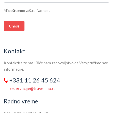
LEAVE
THIS
Mi poštujemo vašu privatnost
FIELD
BLANK.
Unesi
Kontakt
Kontaktirajte nas! Biće nam zadovoljstvo da Vam pružimo sve
informacije.
+381 11 26 45 624
rezervacije@travellino.rs
Radno vreme