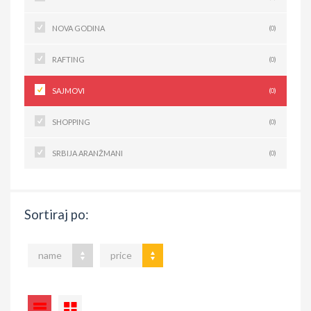
NOVA GODINA
(0)
RAFTING
(0)
SAJMOVI
(0)
SHOPPING
(0)
SRBIJA ARANŽMANI
(0)
Sortiraj po:
name
price