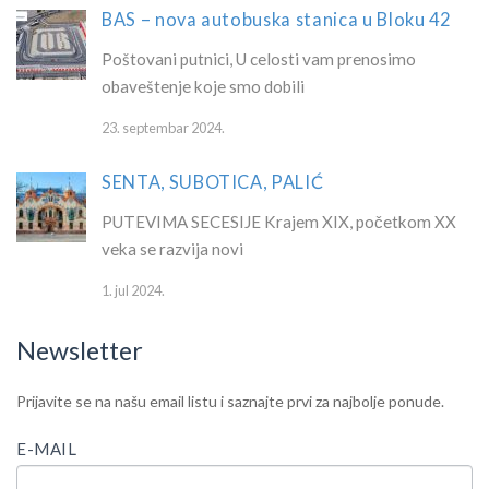
BAS – nova autobuska stanica u Bloku 42
Poštovani putnici, U celosti vam prenosimo
obaveštenje koje smo dobili
23. septembar 2024.
SENTA, SUBOTICA, PALIĆ
PUTEVIMA SECESIJE Krajem XIX, početkom XX
veka se razvija novi
1. jul 2024.
Newsletter
IF
Newsletter
Prijavite se na našu email listu i saznajte prvi za najbolje ponude.
YOU
ARE
E-MAIL
HUMAN,