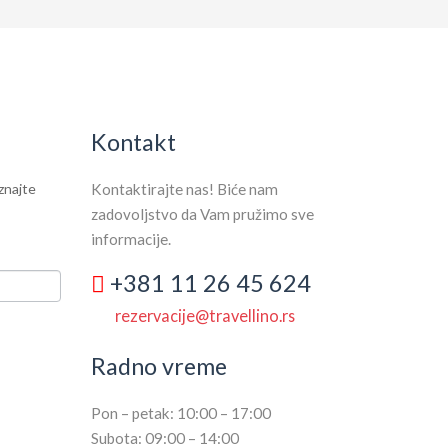
Kontakt
aznajte
Kontaktirajte nas! Biće nam
zadovoljstvo da Vam pružimo sve
informacije.
+381 11 26 45 624
rezervacije@travellino.rs
Radno vreme
Pon – petak: 10:00 – 17:00
Subota: 09:00 – 14:00