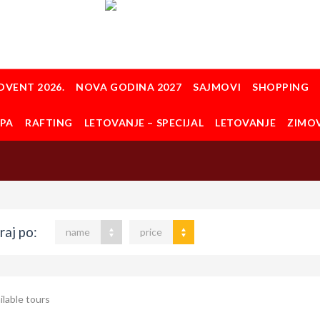
DVENT 2026.
NOVA GODINA 2027
SAJMOVI
SHOPPING
OPA
RAFTING
LETOVANJE – SPECIJAL
LETOVANJE
ZIMO
raj po:
name
price
ilable tours