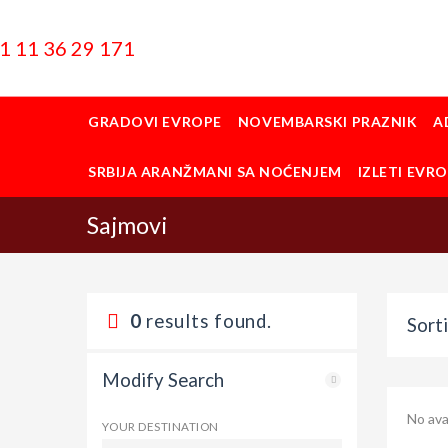
1 11 36 29 171
GRADOVI EVROPE
NOVEMBARSKI PRAZNIK
A
SRBIJA ARANŽMANI SA NOĆENJEM
IZLETI EVR
Sajmovi
0
results found.
Sorti
Modify Search
No ava
YOUR DESTINATION