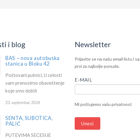
i i blog
Newsletter
BAS – nova autobuska
IF
Newsletter
Prijavite se na našu email listu i s
stanica u Bloku 42
YOU
prvi za najbolje ponude.
ARE
Poštovani putnici, U celosti
HUMAN,
E-MAIL
vam prenosimo obaveštenje
LEAVE
koje smo dobili
THIS
FIELD
23. septembar 2024.
Mi poštujemo vašu privatnost
BLANK.
SENTA, SUBOTICA,
PALIĆ
Unesi
PUTEVIMA SECESIJE