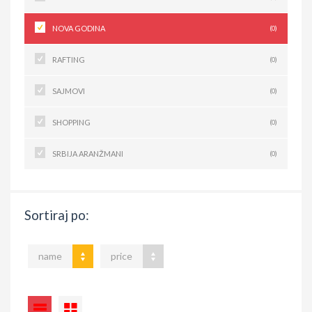
NOVA GODINA
(0)
RAFTING
(0)
SAJMOVI
(0)
SHOPPING
(0)
SRBIJA ARANŽMANI
(0)
Sortiraj po:
name
price