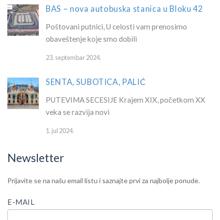
BAS – nova autobuska stanica u Bloku 42
Poštovani putnici, U celosti vam prenosimo
obaveštenje koje smo dobili
23. septembar 2024.
SENTA, SUBOTICA, PALIĆ
PUTEVIMA SECESIJE Krajem XIX, početkom XX
veka se razvija novi
1. jul 2024.
Newsletter
IF
Newsletter
Prijavite se na našu email listu i saznajte prvi za najbolje ponude.
YOU
ARE
E-MAIL
HUMAN,