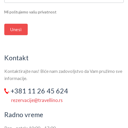
LEAVE
THIS
Mi poštujemo vašu privatnost
FIELD
BLANK.
Unesi
Kontakt
Kontaktirajte nas! Biće nam zadovoljstvo da Vam pružimo sve
informacije.
+381 11 26 45 624
rezervacije@travellino.rs
Radno vreme