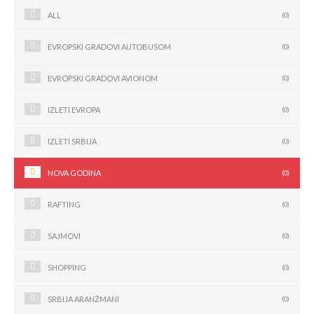
ALL
(0)
EVROPSKI GRADOVI AUTOBUSOM
(0)
EVROPSKI GRADOVI AVIONOM
(0)
IZLETI EVROPA
(0)
IZLETI SRBIJA
(0)
NOVA GODINA
(0)
RAFTING
(0)
SAJMOVI
(0)
SHOPPING
(0)
SRBIJA ARANŽMANI
(0)