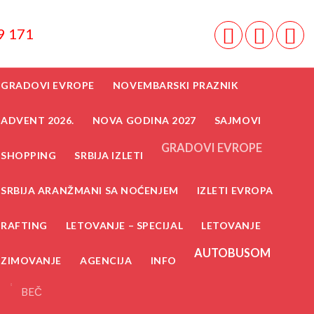
9 171
GRADOVI EVROPE
NOVEMBARSKI PRAZNIK
ADVENT 2026.
NOVA GODINA 2027
SAJMOVI
GRADOVI EVROPE
SHOPPING
SRBIJA IZLETI
SRBIJA ARANŽMANI SA NOĆENJEM
IZLETI EVROPA
RAFTING
LETOVANJE – SPECIJAL
LETOVANJE
AUTOBUSOM
ZIMOVANJE
AGENCIJA
INFO
BEČ