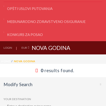
OPŠTI USLOVI PUTOVANJA
MEĐUNARODNO ZDRAVSTVENO OSIGURANJE
KONKURS ZA POSAO
NOVA GODINA
LOGIN
EUR
HOME
NOVA GODINA
0
results found.
Modify Search
YOUR DESTINATION