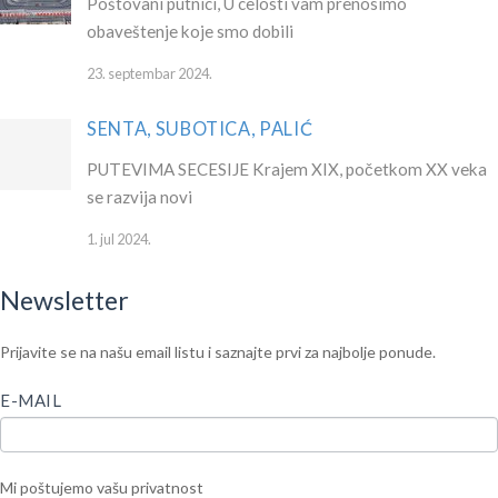
Poštovani putnici, U celosti vam prenosimo
obaveštenje koje smo dobili
23. septembar 2024.
SENTA, SUBOTICA, PALIĆ
PUTEVIMA SECESIJE Krajem XIX, početkom XX veka
se razvija novi
1. jul 2024.
Newsletter
Newsletter
IF
Prijavite se na našu email listu i saznajte prvi za najbolje ponude.
YOU
ARE
E-MAIL
HUMAN,
LEAVE
THIS
Mi poštujemo vašu privatnost
FIELD