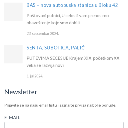
BAS – nova autobuska stanica u Bloku 42
Poštovani putnici, U celosti vam prenosimo
obaveštenje koje smo dobili
23. septembar 2024.
SENTA, SUBOTICA, PALIĆ
PUTEVIMA SECESIJE Krajem XIX, početkom XX
veka se razvija novi
1. jul 2024.
Newsletter
IF
Newsletter
Prijavite se na našu email listu i saznajte prvi za najbolje ponude.
YOU
ARE
E-MAIL
HUMAN,