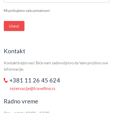
LEAVE
THIS
Mi poštujemo vašu privatnost
FIELD
BLANK.
Unesi
Kontakt
Kontaktirajte nas! Biće nam zadovoljstvo da Vam pružimo sve
informacije.
+381 11 26 45 624
rezervacije@travellino.rs
Radno vreme