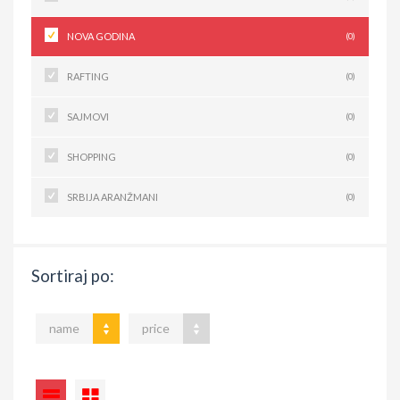
NOVA GODINA
(0)
RAFTING
(0)
SAJMOVI
(0)
SHOPPING
(0)
SRBIJA ARANŽMANI
(0)
Sortiraj po:
name
price