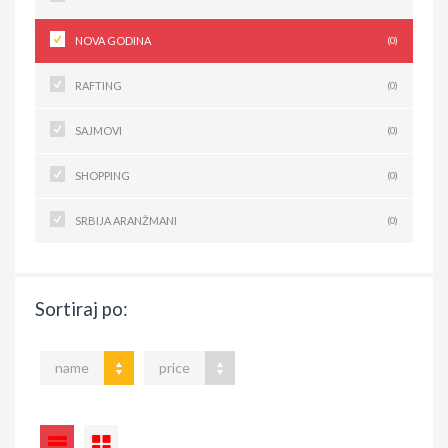
NOVA GODINA
(0)
RAFTING
(0)
SAJMOVI
(0)
SHOPPING
(0)
SRBIJA ARANŽMANI
(0)
Sortiraj po:
name
price