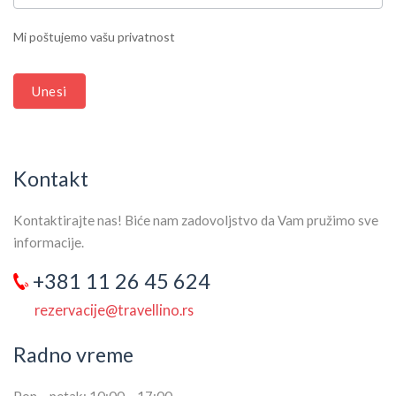
LEAVE
THIS
Mi poštujemo vašu privatnost
FIELD
BLANK.
Unesi
Kontakt
Kontaktirajte nas! Biće nam zadovoljstvo da Vam pružimo sve
informacije.
+381 11 26 45 624
rezervacije@travellino.rs
Radno vreme