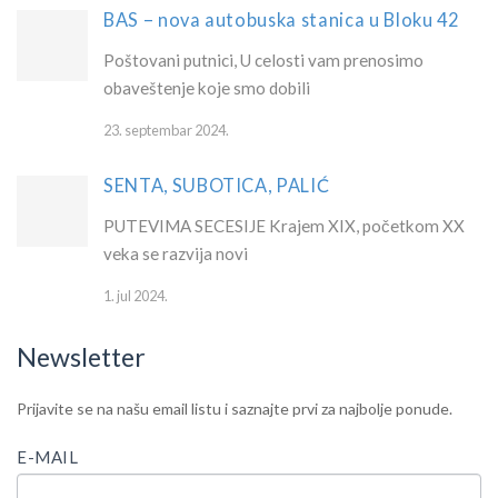
BAS – nova autobuska stanica u Bloku 42
Poštovani putnici, U celosti vam prenosimo
obaveštenje koje smo dobili
23. septembar 2024.
SENTA, SUBOTICA, PALIĆ
PUTEVIMA SECESIJE Krajem XIX, početkom XX
veka se razvija novi
1. jul 2024.
Newsletter
IF
Newsletter
Prijavite se na našu email listu i saznajte prvi za najbolje ponude.
YOU
ARE
E-MAIL
HUMAN,