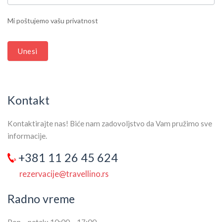
LEAVE
THIS
Mi poštujemo vašu privatnost
FIELD
BLANK.
Unesi
Kontakt
Kontaktirajte nas! Biće nam zadovoljstvo da Vam pružimo sve
informacije.
+381 11 26 45 624
rezervacije@travellino.rs
Radno vreme