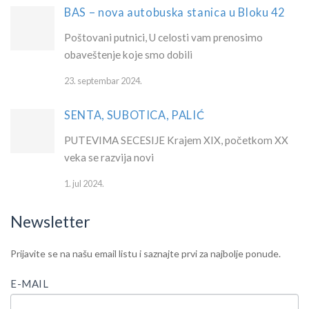
BAS – nova autobuska stanica u Bloku 42
Poštovani putnici, U celosti vam prenosimo
obaveštenje koje smo dobili
23. septembar 2024.
SENTA, SUBOTICA, PALIĆ
PUTEVIMA SECESIJE Krajem XIX, početkom XX
veka se razvija novi
1. jul 2024.
Newsletter
IF
Newsletter
Prijavite se na našu email listu i saznajte prvi za najbolje ponude.
YOU
ARE
E-MAIL
HUMAN,