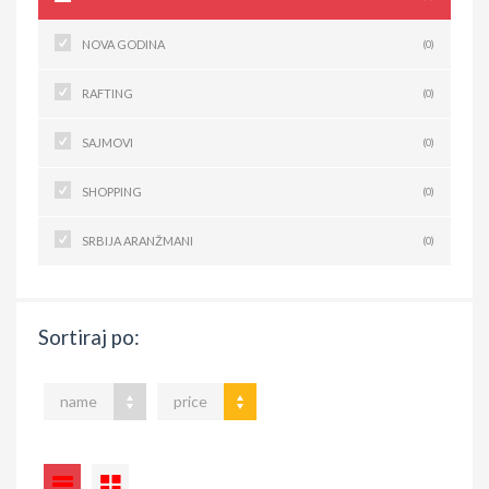
NOVA GODINA
(0)
RAFTING
(0)
SAJMOVI
(0)
SHOPPING
(0)
SRBIJA ARANŽMANI
(0)
Sortiraj po:
name
price