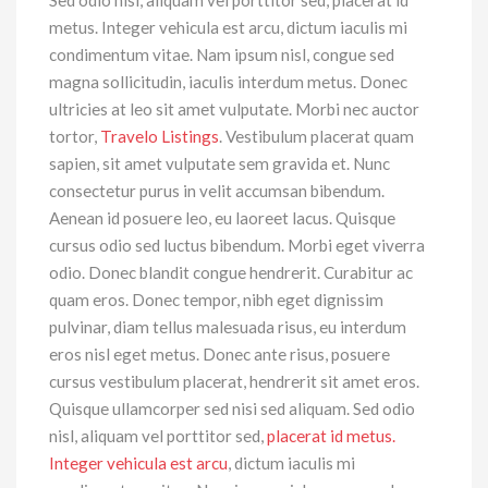
Sed odio nisl, aliquam vel porttitor sed, placerat id
metus. Integer vehicula est arcu, dictum iaculis mi
condimentum vitae. Nam ipsum nisl, congue sed
magna sollicitudin, iaculis interdum metus. Donec
ultricies at leo sit amet vulputate. Morbi nec auctor
tortor,
Travelo Listings
. Vestibulum placerat quam
sapien, sit amet vulputate sem gravida et. Nunc
consectetur purus in velit accumsan bibendum.
Aenean id posuere leo, eu laoreet lacus. Quisque
cursus odio sed luctus bibendum. Morbi eget viverra
odio. Donec blandit congue hendrerit. Curabitur ac
quam eros. Donec tempor, nibh eget dignissim
pulvinar, diam tellus malesuada risus, eu interdum
eros nisl eget metus. Donec ante risus, posuere
cursus vestibulum placerat, hendrerit sit amet eros.
Quisque ullamcorper sed nisi sed aliquam. Sed odio
nisl, aliquam vel porttitor sed,
placerat id metus.
Integer vehicula est arcu
, dictum iaculis mi