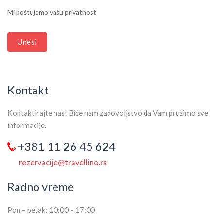
THIS
Mi poštujemo vašu privatnost
FIELD
BLANK.
Unesi
Kontakt
Kontaktirajte nas! Biće nam zadovoljstvo da Vam pružimo sve
informacije.
+381 11 26 45 624
rezervacije@travellino.rs
Radno vreme
Pon – petak: 10:00 – 17:00