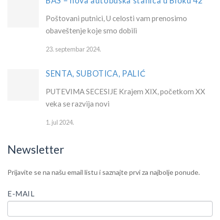
BAS – nova autobuska stanica u Bloku 42
Poštovani putnici, U celosti vam prenosimo
obaveštenje koje smo dobili
23. septembar 2024.
SENTA, SUBOTICA, PALIĆ
PUTEVIMA SECESIJE Krajem XIX, početkom XX
veka se razvija novi
1. jul 2024.
Newsletter
IF
Newsletter
Prijavite se na našu email listu i saznajte prvi za najbolje ponude.
YOU
ARE
E-MAIL
HUMAN,
LEAVE