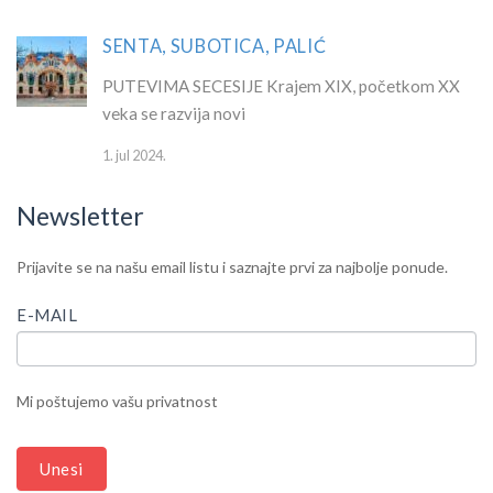
SENTA, SUBOTICA, PALIĆ
PUTEVIMA SECESIJE Krajem XIX, početkom XX
veka se razvija novi
1. jul 2024.
Newsletter
IF
Newsletter
Prijavite se na našu email listu i saznajte prvi za najbolje ponude.
YOU
ARE
E-MAIL
HUMAN,
LEAVE
THIS
Mi poštujemo vašu privatnost
FIELD
BLANK.
Unesi