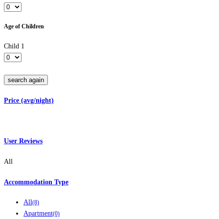
Age of Children
Child 1
search again
Price (avg/night)
User Reviews
All
Accommodation Type
All
(8)
Apartment
(0)