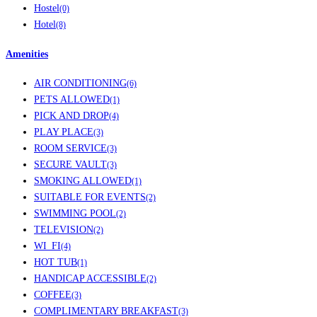
Hostel
(0)
Hotel
(8)
Amenities
AIR CONDITIONING
(6)
PETS ALLOWED
(1)
PICK AND DROP
(4)
PLAY PLACE
(3)
ROOM SERVICE
(3)
SECURE VAULT
(3)
SMOKING ALLOWED
(1)
SUITABLE FOR EVENTS
(2)
SWIMMING POOL
(2)
TELEVISION
(2)
WI_FI
(4)
HOT TUB
(1)
HANDICAP ACCESSIBLE
(2)
COFFEE
(3)
COMPLIMENTARY BREAKFAST
(3)